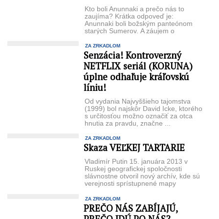
Kto boli Anunnaki a prečo nás to
zaujíma? Krátka odpoveď je:
Anunnaki boli božským panteónom
starých Sumerov. A záujem o
sumerskú kultúru ...
ZA ZRKADLOM
Senzácia! Kontroverzný
NETFLIX seriál (KORUNA)
úplne odhaľuje kráľovskú
líniu!
Od vydania Najvyššieho tajomstva
(1999) bol najskôr David Icke, ktorého
s určitosťou možno označiť za otca
hnutia za pravdu, značne ...
ZA ZRKADLOM
Skaza VEĽKEJ TARTARIE
Vladimír Putin 15. januára 2013 v
Ruskej geografickej spoločnosti
slávnostne otvoril nový archív, kde sú
verejnosti sprístupnené mapy
Tartárie. Asi sa ...
ZA ZRKADLOM
PREČO NÁS ZABÍJAJÚ,
PREČO IDÚ PO NÁS?