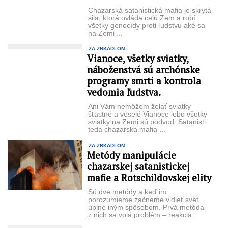
Chazarská satanistická mafia je skrytá
sila, ktorá ovláda celú Zem a robí
všetky genocídy proti ľudstvu aké sa
na Zemi ...
ZA ZRKADLOM
Vianoce, všetky sviatky,
náboženstvá sú archónske
programy smrti a kontrola
vedomia ľudstva.
Ani Vám nemôžem želať sviatky
šťastné a veselé Vianoce lebo všetky
sviatky na Zemi sú podvod. Satanisti
teda chazarská mafia ...
ZA ZRKADLOM
Metódy manipulácie
chazarskej satanistickej
mafie a Rotschildovskej elity
Sú dve metódy a keď im
porozumieme začneme vidieť svet
úplne iným spôsobom. Prvá metóda
z nich sa volá problém – reakcia ...