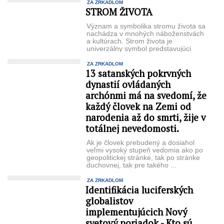
ZA ZRKADLOM
STROM ŽIVOTA
Význam a symbolika stromu života sa
nachádza v mnohých náboženstvách
a kultúrach. Strom života je
univerzálny symbol predstavujúci
rôzne významy ...
ZA ZRKADLOM
13 satanských pokrvných
dynastií ovládaných
archónmi má na svedomí, že
každý človek na Zemi od
narodenia až do smrti, žije v
totálnej nevedomosti.
Ak je človek prebudený a dosiahol
veľmi vysoký stupeň vedomia ako po
geopolitickej stránke, tak po stránke
duchovnej, tak pre takého ...
ZA ZRKADLOM
Identifikácia luciferských
globalistov
implementujúcich Nový
svetový poriadok - Kto sú