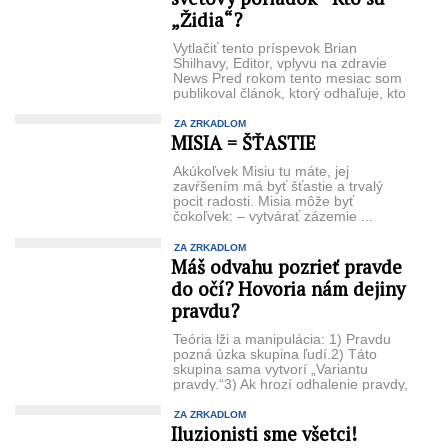
„Židia“?
Vytlačiť tento príspevok Brian
Shilhavy, Editor, vplyvu na zdravie
News Pred rokom tento mesiac som
publikoval článok, ktorý odhaľuje, kto
...
ZA ZRKADLOM
MISIA = ŠŤASTIE
Akúkoľvek Misiu tu máte, jej
zavŕšením má byť šťastie a trvalý
pocit radosti. Misia môže byť
čokoľvek: – vytvárať zázemie ...
ZA ZRKADLOM
Máš odvahu pozrieť pravde
do očí? Hovoria nám dejiny
pravdu?
Teória lži a manipulácia: 1) Pravdu
pozná úzka skupina ľudí.2) Táto
skupina sama vytvorí „Variantu
pravdy.“3) Ak hrozí odhalenie pravdy,
...
ZA ZRKADLOM
Iluzionisti sme všetci!