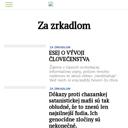
Za zrkadlom
ZA ZRKADLOM
ESEJ O VÝVOJI
ČLOVEČENSTVA
Žijeme v časoch vrcholiacej
informačnej vojny, pričom mnoho
našincov to akosi vôbec „neobťažuje“.
Veď nech si vraj každý hovorí čo chce.
...
ZA ZRKADLOM
Dôkazy proti chazarskej
satanistickej mafii sú tak
obludné, že to znesú len
najsilnejší ľudia. Ich
genocídne zločiny sú
nekonečné.