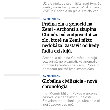
Už ste niekedy premýšľali nad tým, že
všetky naše túžby sa plnia? Áno, áno,
VŠETKY priania sa plnia. Ďalšia vec ...
ZA ZRKADLOM
Príčina zla a genocíd na
Zemi - Archonti a skupina
Chiméra sú zodpovední za
zlo, ktoré na Zemi nikto
nedokázal zastaviť od kedy
ľudia existujú.
Archóni a skupina Chiméra udržujú
cez primárne plazmatické anomálie
otrockú karanténu na Zemi. Robia to
pomocou pokročilých kvantových
skalárnych plazmatických technológií.
...
ZA ZRKADLOM
Globálna civilizácia - nová
chronológia
Ing. Mojmír Mišun: Pokus o určenie
časovej osi nedávnych udalostí
Zmyslom tohto článku je, ukázanie si
inej časovej osi, než ...