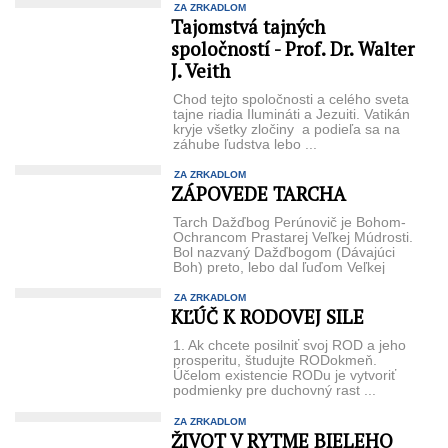
ZA ZRKADLOM
Tajomstvá tajných
spoločností - Prof. Dr. Walter
J. Veith
Chod tejto spoločnosti a celého sveta
tajne riadia Ilumináti a Jezuiti. Vatikán
kryje všetky zločiny a podieľa sa na
záhube ľudstva lebo ...
ZA ZRKADLOM
ZÁPOVEDE TARCHA
Tarch Dažďbog Perúnovič je Bohom-
Ochrancom Prastarej Veľkej Múdrosti.
Bol nazvaný Dažďbogom (Dávajúci
Boh) preto, lebo dal ľuďom Veľkej
Rasy a potomkom ...
ZA ZRKADLOM
KĽÚČ K RODOVEJ SILE
1. Ak chcete posilniť svoj ROD a jeho
prosperitu, študujte RODokmeň.
Účelom existencie RODu je vytvoriť
podmienky pre duchovný rast ...
ZA ZRKADLOM
ŽIVOT V RYTME BIELEHO