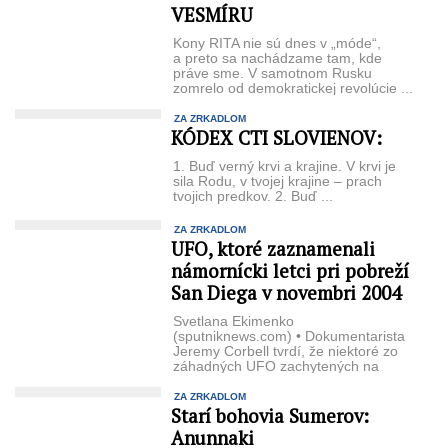
VESMÍRU
Kony RITA nie sú dnes v „móde“,
a preto sa nachádzame tam, kde
práve sme. V samotnom Rusku
zomrelo od demokratickej revolúcie ...
ZA ZRKADLOM
KÓDEX CTI SLOVIENOV:
1. Buď verný krvi a krajine. V krvi je
sila Rodu, v tvojej krajine – prach
tvojich predkov. 2. Buď ...
ZA ZRKADLOM
UFO, ktoré zaznamenali
námornícki letci pri pobreží
San Diega v novembri 2004
Svetlana Ekimenko
(sputniknews.com) • Dokumentarista
Jeremy Corbell tvrdí, že niektoré zo
záhadných UFO zachytených na
zrnitých obrázkoch a zobrazených
rojiacich ...
ZA ZRKADLOM
Starí bohovia Sumerov:
Anunnaki