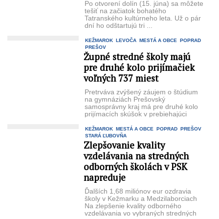
Po otvorení dolín (15. júna) sa môžete
tešiť na začiatok bohatého
Tatranského kultúrneho leta. Už o pár
dní ho odštartujú tri ...
KEŽMAROK
LEVOČA
MESTÁ A OBCE
POPRAD
PREŠOV
Župné stredné školy majú
pre druhé kolo prijímačiek
voľných 737 miest
Pretrváva zvýšený záujem o štúdium
na gymnáziách Prešovský
samosprávny kraj má pre druhé kolo
prijímacích skúšok v prebiehajúci
školský rok na ...
KEŽMAROK
MESTÁ A OBCE
POPRAD
PREŠOV
STARÁ ĽUBOVŇA
Zlepšovanie kvality
vzdelávania na stredných
odborných školách v PSK
napreduje
Ďalších 1,68 miliónov eur ozdravia
školy v Kežmarku a Medzilaborciach
Na zlepšenie kvality odborného
vzdelávania vo vybraných stredných