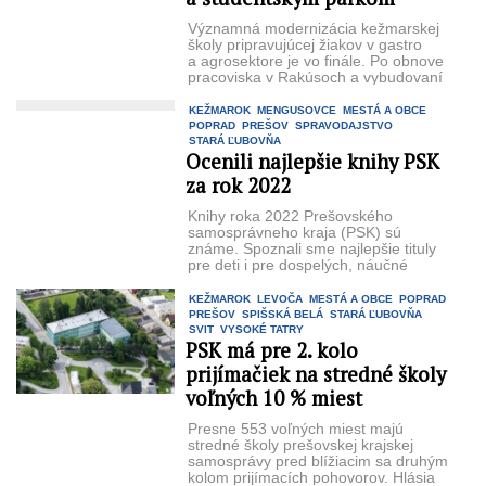
Významná modernizácia kežmarskej
školy pripravujúcej žiakov v gastro
a agrosektore je vo finále. Po obnove
pracoviska v Rakúsoch a vybudovaní
minifarmy v Pradiarni je
zrekonštruovaná už ...
KEŽMAROK
MENGUSOVCE
MESTÁ A OBCE
POPRAD
PREŠOV
SPRAVODAJSTVO
STARÁ ĽUBOVŇA
Ocenili najlepšie knihy PSK
za rok 2022
Knihy roka 2022 Prešovského
samosprávneho kraja (PSK) sú
známe. Spoznali sme najlepšie tituly
pre deti i pre dospelých, náučné
publikácie aj víťazné literárne diela
v hlasovaní ...
KEŽMAROK
LEVOČA
MESTÁ A OBCE
POPRAD
PREŠOV
SPIŠSKÁ BELÁ
STARÁ ĽUBOVŇA
SVIT
VYSOKÉ TATRY
PSK má pre 2. kolo
prijímačiek na stredné školy
voľných 10 % miest
Presne 553 voľných miest majú
stredné školy prešovskej krajskej
samosprávy pred blížiacim sa druhým
kolom prijímacích pohovorov. Hlásia