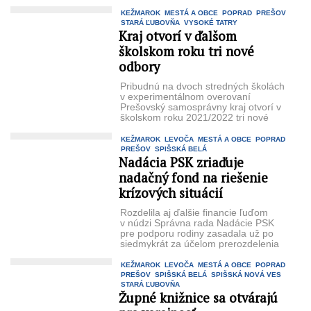
školách získal Prešovský
samosprávny ...
KEŽMAROK
MESTÁ A OBCE
POPRAD
PREŠOV
STARÁ ĽUBOVŇA
VYSOKÉ TATRY
Kraj otvorí v ďalšom
školskom roku tri nové
odbory
Pribudnú na dvoch stredných školách
v experimentálnom overovaní
Prešovský samosprávny kraj otvorí v
školskom roku 2021/2022 tri nové
odbory v experimentálnom overovaní.
...
KEŽMAROK
LEVOČA
MESTÁ A OBCE
POPRAD
PREŠOV
SPIŠSKÁ BELÁ
Nadácia PSK zriaďuje
nadačný fond na riešenie
krízových situácií
Rozdelila aj ďalšie financie ľuďom
v núdzi Správna rada Nadácie PSK
pre podporu rodiny zasadala už po
siedmykrát za účelom prerozdelenia
finančných ...
KEŽMAROK
LEVOČA
MESTÁ A OBCE
POPRAD
PREŠOV
SPIŠSKÁ BELÁ
SPIŠSKÁ NOVÁ VES
STARÁ ĽUBOVŇA
Župné knižnice sa otvárajú