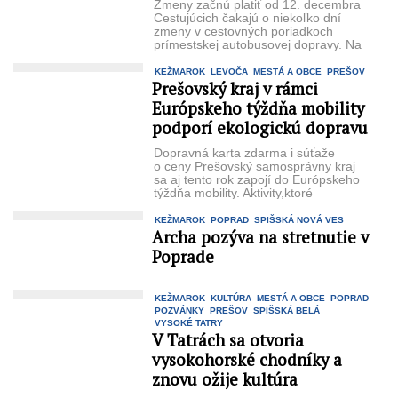
Zmeny začnú platiť od 12. decembra
Cestujúcich čakajú o niekoľko dní
zmeny v cestovných poriadkoch
prímestskej autobusovej dopravy. Na
viacerých linkách dôjde ...
KEŽMAROK
LEVOČA
MESTÁ A OBCE
PREŠOV
Prešovský kraj v rámci
Európskeho týždňa mobility
podporí ekologickú dopravu
Dopravná karta zdarma i súťaže
o ceny Prešovský samosprávny kraj
sa aj tento rok zapojí do Európskeho
týždňa mobility. Aktivity,ktoré
pripravuje, majú ...
KEŽMAROK
POPRAD
SPIŠSKÁ NOVÁ VES
Archa pozýva na stretnutie v
Poprade
KEŽMAROK
KULTÚRA
MESTÁ A OBCE
POPRAD
POZVÁNKY
PREŠOV
SPIŠSKÁ BELÁ
VYSOKÉ TATRY
V Tatrách sa otvoria
vysokohorské chodníky a
znovu ožije kultúra