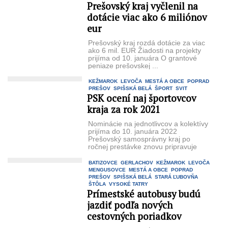
Prešovský kraj vyčlenil na
cestujúcich. Od ...
dotácie viac ako 6 miliónov
eur
Prešovský kraj rozdá dotácie za viac
ako 6 mil. EUR Žiadosti na projekty
prijíma od 10. januára O grantové
peniaze prešovskej ...
KEŽMAROK
LEVOČA
MESTÁ A OBCE
POPRAD
PREŠOV
SPIŠSKÁ BELÁ
ŠPORT
SVIT
PSK ocení naj športovcov
kraja za rok 2021
Nominácie na jednotlivcov a kolektívy
prijíma do 10. januára 2022
Prešovský samosprávny kraj po
ročnej prestávke znovu pripravuje
svoju tradičnú športovú ...
BATIZOVCE
GERLACHOV
KEŽMAROK
LEVOČA
MENGUSOVCE
MESTÁ A OBCE
POPRAD
PREŠOV
SPIŠSKÁ BELÁ
STARÁ ĽUBOVŇA
ŠTÔLA
VYSOKÉ TATRY
Prímestské autobusy budú
jazdiť podľa nových
cestovných poriadkov