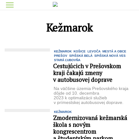
Kežmarok
KEŽMAROK
KOŠICE
LEVOČA
MESTÁ A OBCE
PREŠOV
SPIŠSKÁ BELÁ
SPIŠSKÁ NOVÁ VES
STARÁ ĽUBOVŇA
Cestujúcich v Prešovskom
kraji čakajú zmeny
v autobusovej doprave
Na väčšine územia Prešovského kraja
dôjde od 10. decembra
2023 k optimalizácii služieb
v prímestskej autobusovej doprave.
Zmeny sa prioritne dotknú trás
a spojov s minimálnym využitím ...
KEŽMAROK
Zmodernizovaná kežmarská
škola s novým
kongrescentrom
a študentským parkom