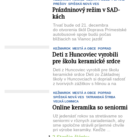
PREŠOV
SPIŠSKÁ NOVÁ VES
Prázdninový režim v SAD-
kách
Trvať bude od 21. decembra
do otvorenia škôl Doprava Prímestské
autobusové spoje budú počas
blížiacich sa Vianoc jazdiť
v prázdninovom aj sviatočnom režime.
So zmenami ...
KEŽMAROK
MESTÁ A OBCE
POPRAD
Deti z Huncoviec vyrobili
pre školu keramické srdce
Deti z Huncoviec vyrobili pre školu
keramické srdce Deti zo Základnej
školy v Huncovciach si dopriali radosť
z tvorivých zážitkov s hlinou a na
dnešnom záverečnom stretnutí ...
KEŽMAROK
MESTÁ A OBCE
POPRAD
SPIŠSKÁ NOVÁ VES
TATRANSKÁ ŠTRBA
VEĽKÁ LOMNICA
Online keramika so seniormi
Už jedenásť rokov sa stretávame so
seniormi v rôznych zariadeniach, aby
sme spoločne strávili príjemné chvíle
pri výrobe keramiky. Keďže ...