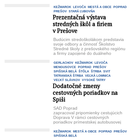
ich niektoré župné ...
KEŽMAROK
LEVOČA
MESTÁ A OBCE
POPRAD
PREŠOV
STARÁ ĽUBOVŇA
Prezentačná výstava
stredných škôl a firiem
v Prešove
Budúcim stredoškolákom predstavia
svoje odbory a činnosť Školstvo
Stredné školy z prešovského regiónu
a firmy zapojené do duálneho
systému vzdelávania sa predstavia
na spoločnej výstave. ...
GERLACHOV
KEŽMAROK
LEVOČA
MENGUSOVCE
POPRAD
PREŠOV
SPIŠSKÁ BELÁ
ŠTÔLA
ŠTRBA
SVIT
TATRANSKÁ ŠTRBA
VEĽKÁ LOMNICA
VEĽKÝ SLÁVKOV
VYSOKÉ TATRY
Dodatočné zmeny
cestovných poriadkov na
Spiši
SAD Poprad
zapracoval pripomienky cestujúcich
Doprava V rámci cestovných
poriadkov prímestskej autobusovej
dopravy v tatranskom a spišskom
regióne došlo k dodatočným
KEŽMAROK
MESTÁ A OBCE
POPRAD
PREŠOV
korekciám v súvislosti s požiadavkami
SPIŠSKÁ BELÁ