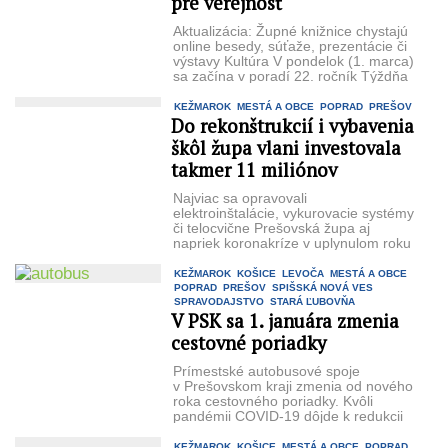
pre verejnosť
Aktualizácia: Župné knižnice chystajú
online besedy, súťaže, prezentácie či
výstavy Kultúra V pondelok (1. marca)
sa začína v poradí 22. ročník Týždňa
slovenských ...
KEŽMAROK
MESTÁ A OBCE
POPRAD
PREŠOV
Do rekonštrukcií i vybavenia
škôl župa vlani investovala
takmer 11 miliónov
Najviac sa opravovali
elektroinštalácie, vykurovacie systémy
či telocvične Prešovská župa aj
napriek koronakríze v uplynulom roku
pokračovala v rekonštrukciách
stredných škôl vo ...
KEŽMAROK
KOŠICE
LEVOČA
MESTÁ A OBCE
POPRAD
PREŠOV
SPIŠSKÁ NOVÁ VES
SPRAVODAJSTVO
STARÁ ĽUBOVŇA
V PSK sa 1. januára zmenia
cestovné poriadky
Prímestské autobusové spoje
v Prešovskom kraji zmenia od nového
roka cestovného poriadky. Kvôli
pandémii COVID-19 dôjde k redukcii
spojov. V prímestskej autobusovej
doprave ...
KEŽMAROK
KOŠICE
MESTÁ A OBCE
POPRAD