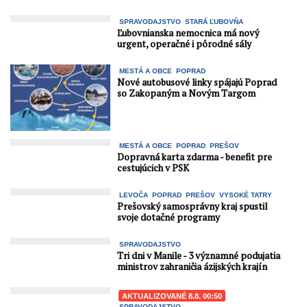
SPRAVODAJSTVO
STARÁ ĽUBOVŇA
Ľubovnianska nemocnica má nový
urgent, operačné i pôrodné sály
MESTÁ A OBCE
POPRAD
Nové autobusové linky spájajú Poprad
so Zakopaným a Novým Targom
MESTÁ A OBCE
POPRAD
PREŠOV
Dopravná karta zdarma - benefit pre
cestujúcich v PSK
LEVOČA
POPRAD
PREŠOV
VYSOKÉ TATRY
Prešovský samosprávny kraj spustil
svoje dotačné programy
SPRAVODAJSTVO
Tri dni v Manile - 3 významné podujatia
ministrov zahraničia ázijských krajín
AKTUALIZOVANÉ 8.8. 00:50
SPRAVODAJSTVO