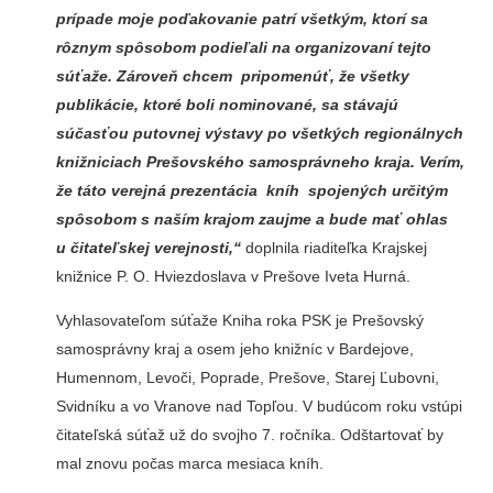
prípade moje poďakovanie patrí všetkým, ktorí sa
rôznym spôsobom podieľali na organizovaní tejto
súťaže. Zároveň chcem pripomenúť, že všetky
publikácie, ktoré boli nominované, sa stávajú
súčasťou putovnej výstavy po všetkých regionálnych
knižniciach Prešovského samosprávneho kraja. Verím,
že táto verejná prezentácia kníh spojených určitým
spôsobom s naším krajom zaujme a bude mať ohlas
u čitateľskej verejnosti,“
doplnila riaditeľka Krajskej
knižnice P. O. Hviezdoslava v Prešove Iveta Hurná.
Vyhlasovateľom súťaže Kniha roka PSK je Prešovský
samosprávny kraj a osem jeho knižníc v Bardejove,
Humennom, Levoči, Poprade, Prešove, Starej Ľubovni,
Svidníku a vo Vranove nad Topľou. V budúcom roku vstúpi
čitateľská súťaž už do svojho 7. ročníka. Odštartovať by
mal znovu počas marca mesiaca kníh.