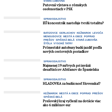
STARÁ ĽUBOVŇA
Putovná výstava o rómskych
osobnostiach v PSK
SPRAVODAJSTVO
EÚ koncentrák nastoľuje tvrdú totalitu?
BATIZOVCE
GERLACHOV
KEŽMAROK
LEVOČA
MENGUSOVCE
MESTÁ A OBCE
POPRAD
PREŠOV
SPIŠSKÁ BELÁ
STARÁ ĽUBOVŇA
ŠTÔLA
VYSOKÉ TATRY
Prímestské autobusy budú jazdiť podľa
nových cestovných poriadkov
SPRAVODAJSTVO
Najmenej 19 mŕtvych pri invázii
desaťtisícov Afričanov do Španielska
SPRAVODAJSTVO
HLADOVKA za budúcnosť Slovenska⁉️
KEŽMAROK
MESTÁ A OBCE
POPRAD
PREŠOV
SPIŠSKÁ BELÁ
Prešovský kraj vyčlenil na dotácie viac
ako 6 miliónov eur