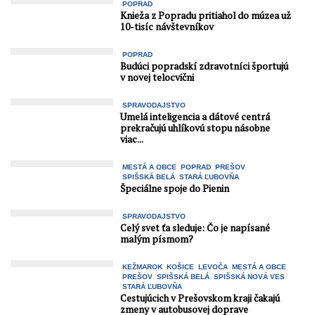
POPRAD
Knieža z Popradu pritiahol do múzea už
10-tisíc návštevníkov
POPRAD
Budúci popradskí zdravotníci športujú
v novej telocvični
SPRAVODAJSTVO
Umelá inteligencia a dátové centrá
prekračujú uhlíkovú stopu násobne
viac...
MESTÁ A OBCE
POPRAD
PREŠOV
SPIŠSKÁ BELÁ
STARÁ ĽUBOVŇA
Špeciálne spoje do Pienin
SPRAVODAJSTVO
Celý svet ťa sleduje: Čo je napísané
malým písmom?
KEŽMAROK
KOŠICE
LEVOČA
MESTÁ A OBCE
PREŠOV
SPIŠSKÁ BELÁ
SPIŠSKÁ NOVÁ VES
STARÁ ĽUBOVŇA
Cestujúcich v Prešovskom kraji čakajú
zmeny v autobusovej doprave