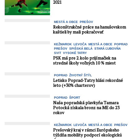
2021
MESTÁ A OBCE
PREŠOV
Rekonštrukčné práce na hanušovskom
kaštieli by mali pokračovať
KEŽMAROK
LEVOČA
MESTÁ A OBCE
POPRAD
PREŠOV
SPIŠSKÁ BELÁ
STARÁ ĽUBOVŇA
SVIT
VYSOKÉ TATRY
PSK má pre 2. kolo prijímačiek na
stredné školy voľných 10 % miest
POPRAD
ŽIVOTNÝ ŠTÝL
Letisko Poprad-Tatry hlási rekordné
leto (+30% charterov)
POPRAD
ŠPORT
Naša popradská plavkyňa Tamara
Potocká získala bronz na ME do 23
rokov
KEŽMAROK
LEVOČA
MESTÁ A OBCE
PREŠOV
Prešovský kraj v rámci Európskeho
týždňa mobility podporí ekologickú