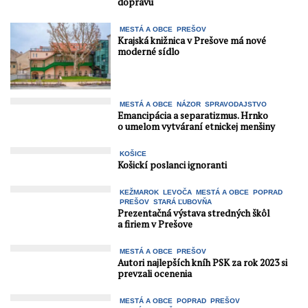
dopravu
MESTÁ A OBCE
PREŠOV
Krajská knižnica v Prešove má nové
moderné sídlo
MESTÁ A OBCE
NÁZOR
SPRAVODAJSTVO
Emancipácia a separatizmus. Hrnko
o umelom vytváraní etnickej menšiny
KOŠICE
Košickí poslanci ignoranti
KEŽMAROK
LEVOČA
MESTÁ A OBCE
POPRAD
PREŠOV
STARÁ ĽUBOVŇA
Prezentačná výstava stredných škôl
a firiem v Prešove
MESTÁ A OBCE
PREŠOV
Autori najlepších kníh PSK za rok 2023 si
prevzali ocenenia
MESTÁ A OBCE
POPRAD
PREŠOV