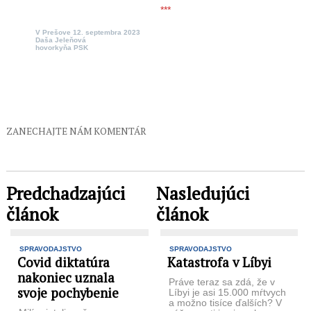
***
V Prešove 12. septembra 2023
Daša Jeleňová
hovorkyňa PSK
ZANECHAJTE NÁM KOMENTÁR
Predchadzajúci
Nasledujúci
článok
článok
SPRAVODAJSTVO
SPRAVODAJSTVO
Covid diktatúra
Katastrofa v Líbyi
nakoniec uznala
Práve teraz sa zdá, že v
svoje pochybenie
Líbyi je asi 15.000 mŕtvych
a možno tisíce ďalších? V