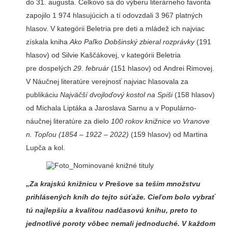
do 31. augusta. Celkovo sa do výberu literárneho favorita
zapojilo 1 974 hlasujúcich a tí odovzdali 3 967 platných
hlasov. V kategórii Beletria pre deti a mládež ich najviac
získala kniha
Ako Paľko Dobšinský zbieral rozprávky
(191
hlasov) od Silvie Kaščákovej, v kategórii Beletria
pre dospelých
29. február
(151 hlasov) od Andrei Rimovej.
V Náučnej literatúre verejnosť najviac hlasovala za
publikáciu
Najväčší dvojloďový kostol na Spiši
(158 hlasov)
od Michala Liptáka a Jaroslava Sarnu a v Populárno-
náučnej literatúre za dielo
100 rokov knižnice vo Vranove
n. Topľou
(1854 – 1922 – 2022)
(159 hlasov) od Martina
Lupča a kol.
„Za krajskú knižnicu v Prešove sa teším množstvu
prihlásených kníh do tejto súťaže. Cieľom bolo vybrať
tú najlepšiu a kvalitou nadčasovú knihu, preto to
jednotlivé poroty vôbec nemali jednoduché. V každom