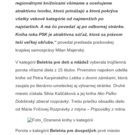
regionálnymi knižnicami všímame a oceňujeme
atraktívnu tvorbu, ktorú prinášajú a ktorá pokrýva
všetky vekové kategórie od najmenších po
najstarších. A má čo povedať aj po odbornej stránke.
Kniha roka PSK je atraktívna súťaž, ktorá sa právom
teší veľkej obľube,“
povedal predseda prešovskej
krajskej samosprávy Milan Majerský.
V kategórii
Beletria pre deti a mládež
vyberala trojčlenná
porota víťazné diela z 15 titulov. Prvenstvo napokon udelila
knihe od Petra Karpinského
Lebka s dvomi zámkami
, ktorá
zaujala po literárno-umeleckej aj výtvarnej stránke. Druhé
miesto získala Silvia Kaščáková a jej kniha
Ako Paľko
Dobšinský zbieral rozprávky
. Tretiu priečku obsadilo dielo
od Márie Fričovej
Rozprávky z mlyna –
Pripovidky z mlina
.
Porota v kategórii
Beletria pre dospelých
prvé miesto