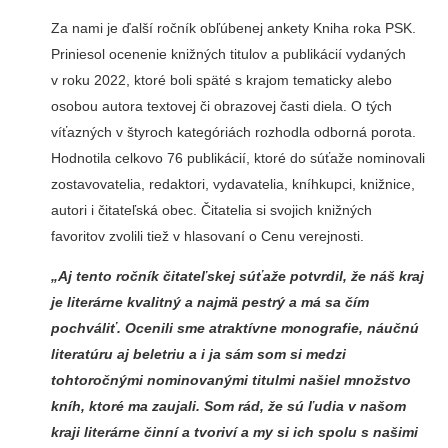
Za nami je ďalší ročník obľúbenej ankety Kniha roka PSK.
Priniesol ocenenie knižných titulov a publikácií vydaných
v roku 2022, ktoré boli späté s krajom tematicky alebo
osobou autora textovej či obrazovej časti diela. O tých
víťazných v štyroch kategóriách rozhodla odborná porota.
Hodnotila celkovo 76 publikácií, ktoré do súťaže nominovali
zostavovatelia, redaktori, vydavatelia, kníhkupci, knižnice,
autori i čitateľská obec. Čitatelia si svojich knižných
favoritov zvolili tiež v hlasovaní o Cenu verejnosti.
„Aj tento ročník čitateľskej súťaže potvrdil, že náš kraj
je literárne kvalitný a najmä pestrý a má sa čím
pochváliť. Ocenili sme atraktívne monografie, náučnú
literatúru aj beletriu a i ja sám som si medzi
tohtoročnými nominovanými titulmi našiel množstvo
kníh, ktoré ma zaujali. Som rád, že sú ľudia v našom
kraji literárne činní a tvoriví a my si ich spolu s našimi