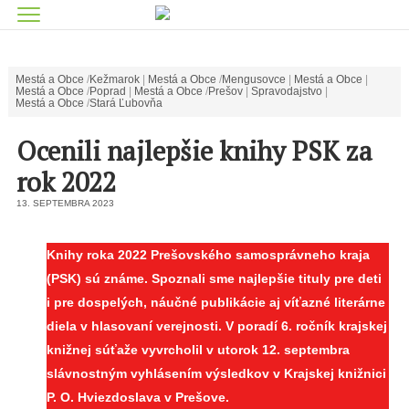
Mestá a Obce
Kežmarok
Mestá a Obce
Mengusovce
Mestá a Obce
Mestá a Obce
Poprad
Mestá a Obce
Prešov
Spravodajstvo
Mestá a Obce
Stará Ľubovňa
Ocenili najlepšie knihy PSK za
rok 2022
13. SEPTEMBRA 2023
Knihy roka 2022 Prešovského samosprávneho kraja
(PSK) sú známe. Spoznali sme najlepšie tituly pre deti
i pre dospelých, náučné publikácie aj víťazné literárne
diela v hlasovaní verejnosti. V poradí 6. ročník krajskej
knižnej súťaže vyvrcholil v utorok 12. septembra
slávnostným vyhlásením výsledkov v Krajskej knižnici
P. O. Hviezdoslava v Prešove.