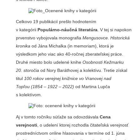
Celkovo 19 publikácií prešlo hodnotením
v kategórii
Populárno-náučná literatúra
. V tej si napokon
prvenstvo vybojovala monografia
Mengusovce. Historická
kronika
od Jána Michalka (in memoriam), ktorá je
výsledkom jeho viac ako 40-ročnej zberateľskej práce.
Druhé miesto bolo udelené knihe
Osobnosti Kežmarku
20. storočia
od Nory Baráthovej a kolektívu. Tretie získal
titul
100 rokov verejnej knižnice vo Vranovej nad
Topľou
(1854 – 1922 – 2022)
od Martina Lupča
s kolektívom.
Aj v tomto ročníku súťaže sa odovzdávala
Cena
verejnosti
, o udelení ktorej rozhodla čitateľská verejnosť
prostredníctvom online hlasovania v termíne od 1. júna