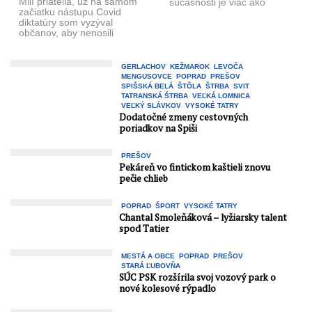
Milí priatelia, už na samom
súčasnosti je viac ako
začiatku nástupu Covid
6.000 ...
diktatúry som vyzýval
občanov, aby nenosili
rúška, nedali sa testovať,
ani očkovať ...
GERLACHOV
KEŽMAROK
LEVOČA
MENGUSOVCE
POPRAD
PREŠOV
SPIŠSKÁ BELÁ
ŠTÔLA
ŠTRBA
SVIT
TATRANSKÁ ŠTRBA
VEĽKÁ LOMNICA
VEĽKÝ SLÁVKOV
VYSOKÉ TATRY
Dodatočné zmeny cestovných
poriadkov na Spiši
PREŠOV
Pekáreň vo fintickom kaštieli znovu
pečie chlieb
POPRAD
ŠPORT
VYSOKÉ TATRY
Chantal Smoleňáková – lyžiarsky talent
spod Tatier
MESTÁ A OBCE
POPRAD
PREŠOV
STARÁ ĽUBOVŇA
SÚC PSK rozšírila svoj vozový park o
nové kolesové rýpadlo