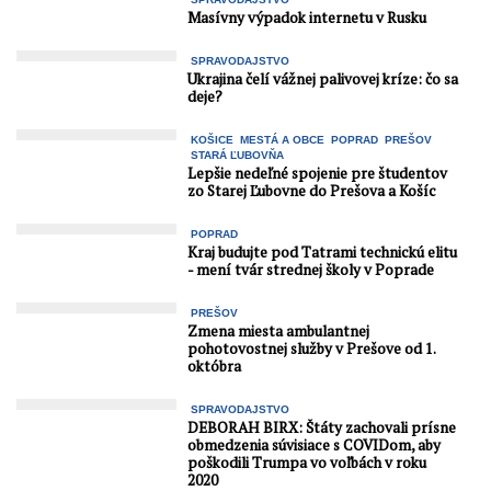
Masívny výpadok internetu v Rusku
SPRAVODAJSTVO
Ukrajina čelí vážnej palivovej kríze: čo sa
deje?
KOŠICE
MESTÁ A OBCE
POPRAD
PREŠOV
STARÁ ĽUBOVŇA
Lepšie nedeľné spojenie pre študentov
zo Starej Ľubovne do Prešova a Košíc
POPRAD
Kraj budujte pod Tatrami technickú elitu
- mení tvár strednej školy v Poprade
PREŠOV
Zmena miesta ambulantnej
pohotovostnej služby v Prešove od 1.
októbra
SPRAVODAJSTVO
DEBORAH BIRX: Štáty zachovali prísne
obmedzenia súvisiace s COVIDom, aby
poškodili Trumpa vo voľbách v roku
2020