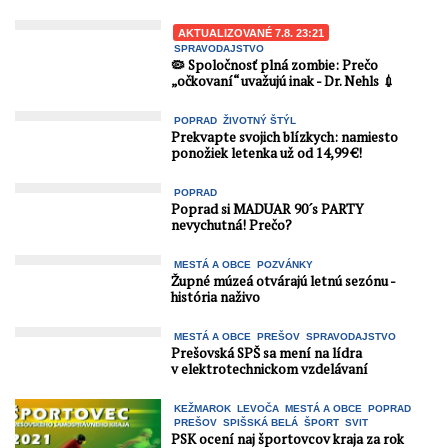
AKTUALIZOVANÉ 7.8. 23:21
SPRAVODAJSTVO
🦠 Spoločnosť plná zombie: Prečo
„očkovaní“ uvažujú inak - Dr. Nehls 💉
POPRAD
ŽIVOTNÝ ŠTÝL
Prekvapte svojich blízkych: namiesto
ponožiek letenka už od 14,99 €!
POPRAD
Poprad si MADUAR 90´s PARTY
nevychutná! Prečo?
MESTÁ A OBCE
POZVÁNKY
Župné múzeá otvárajú letnú sezónu -
história naživo
MESTÁ A OBCE
PREŠOV
SPRAVODAJSTVO
Prešovská SPŠ sa mení na lídra
v elektrotechnickom vzdelávaní
KEŽMAROK
LEVOČA
MESTÁ A OBCE
POPRAD
PREŠOV
SPIŠSKÁ BELÁ
ŠPORT
SVIT
PSK ocení naj športovcov kraja za rok