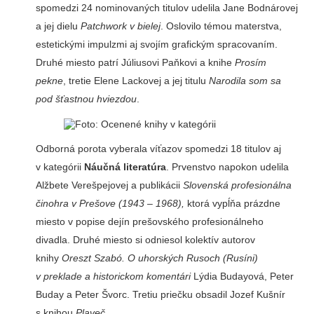
spomedzi 24 nominovaných titulov udelila Jane Bodnárovej
a jej dielu
Patchwork v bielej
. Oslovilo témou materstva,
estetickými impulzmi aj svojím grafickým spracovaním.
Druhé miesto patrí Júliusovi Paňkovi a knihe
Prosím
pekne
, tretie Elene Lackovej a jej titulu
Narodila som sa
pod šťastnou hviezdou
.
Odborná porota vyberala víťazov spomedzi 18 titulov aj
v kategórii
Náučná literatúra
. Prvenstvo napokon udelila
Alžbete Verešpejovej a publikácii
Slovenská profesionálna
činohra v Prešove (1943 – 1968),
ktorá vypĺňa prázdne
miesto v popise dejín prešovského profesionálneho
divadla. Druhé miesto si odniesol kolektív autorov
knihy
Oreszt Szabó.
O uhorských Rusoch (Rusíni)
v preklade a historickom komentári
Lýdia Budayová, Peter
Buday a Peter Švorc. Tretiu priečku obsadil Jozef Kušnír
s knihou
Plaveč
.