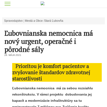
Spravodajstvo
Mestá a Obce
Stará Ľubovňa
Ľubovnianska nemocnica má
nový urgent, operačné i
pôrodné sály
28. MÁJA 2021
Prioritou je komfort pacientov a
zvyšovanie štandardov zdravotnej
starostlivosti
Ľubovnianska nemocnica má za sebou rozsiahlu
rekonštrukciu.
V rámci projektu dobudovania jej
kapacít a modernizácie infraštruktúry sa tu
preinvestovalo 7 miliónov eur. Zvýšenie kvality