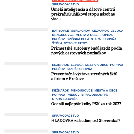
SPRAVODAJSTVO
Umelá inteligencia a dátové centrá
prekračujú uhlíkovú stopu násobne
viac...
BATIZOVCE
GERLACHOV
KEŽMAROK
LEVOČA
MENGUSOVCE
MESTÁ A OBCE
POPRAD
PREŠOV
SPIŠSKÁ BELÁ
STARÁ ĽUBOVŇA
ŠTÔLA
VYSOKÉ TATRY
Prímestské autobusy budú jazdiť podľa
nových cestovných poriadkov
KEŽMAROK
LEVOČA
MESTÁ A OBCE
POPRAD
PREŠOV
STARÁ ĽUBOVŇA
Prezentačná výstava stredných škôl
a firiem v Prešove
KEŽMAROK
MENGUSOVCE
MESTÁ A OBCE
POPRAD
PREŠOV
SPRAVODAJSTVO
STARÁ ĽUBOVŇA
Ocenili najlepšie knihy PSK za rok 2022
SPRAVODAJSTVO
HLADOVKA za budúcnosť Slovenska⁉️
SPRAVODAJSTVO