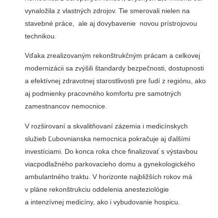
vynaložila z vlastných zdrojov. Tie smerovali nielen na
stavebné práce, ale aj dovybavenie novou prístrojovou
technikou.
Vďaka zrealizovaným rekonštrukčným prácam a celkovej
modernizácii sa zvýšili štandardy bezpečnosti, dostupnosti
a efektívnej zdravotnej starostlivosti pre ľudí z regiónu, ako
aj podmienky pracovného komfortu pre samotných
zamestnancov nemocnice.
V rozširovaní a skvalitňovaní zázemia i medicínskych
služieb Ľubovnianska nemocnica pokračuje aj ďalšími
investíciami. Do konca roka chce finalizovať s výstavbou
viacpodlažného parkovacieho domu a gynekologického
ambulantného traktu. V horizonte najbližších rokov má
v pláne rekonštrukciu oddelenia anesteziológie
a intenzívnej medicíny, ako i vybudovanie hospicu.