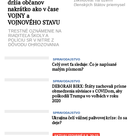
zlikvidovať na území
držia občanov
členských štátov priemysel
nakrátko ako v čase
závislý na použití
neobnoviteľných zdrojov
VOJNY a
energie. Podľa scenára, ...
VOJNOVÉHO STAVU
TRESTNÉ OZNÁMENIE NA
RIADITEĽA ŠKOLY A
POLÍCIU SR V NITRE Z
DÔVODU OHROZOVANIA
MRAVNEJ VÝCHOVY
MLÁDEŽE, NÁTLAKU A
INÉ. Na ...
SPRAVODAJSTVO
Celý svet ťa sleduje: Čo je napísané
malým písmom?
SPRAVODAJSTVO
DEBORAH BIRX: Štáty zachovali prísne
obmedzenia súvisiace s COVIDom, aby
poškodili Trumpa vo voľbách v roku
2020
SPRAVODAJSTVO
Ukrajina čelí vážnej palivovej kríze: čo sa
deje?
AKTUALIZOVANÉ 5.8. 20:23