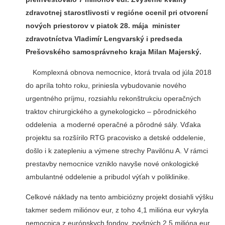
zdravotnej starostlivosti v regióne ocenil pri otvorení
nových priestorov v piatok 28. mája minister
zdravotníctva Vladimír Lengvarský i predseda
Prešovského samosprávneho kraja Milan Majerský.
Komplexná obnova nemocnice, ktorá trvala od júla 2018
do apríla tohto roku, priniesla vybudovanie nového
urgentného príjmu, rozsiahlu rekonštrukciu operačných
traktov chirurgického a gynekologicko – pôrodnického
oddelenia a moderné operačné a pôrodné sály. Vďaka
projektu sa rozšírilo RTG pracovisko a detské oddelenie,
došlo i k zatepleniu a výmene strechy Pavilónu A. V rámci
prestavby nemocnice vzniklo navyše nové onkologické
ambulantné oddelenie a pribudol výťah v poliklinike.
Celkové náklady na tento ambiciózny projekt dosiahli výšku
takmer sedem miliónov eur, z toho 4,1 milióna eur vykryla
nemocnica z európskych fondov, zvyšných 2,5 milióna eur