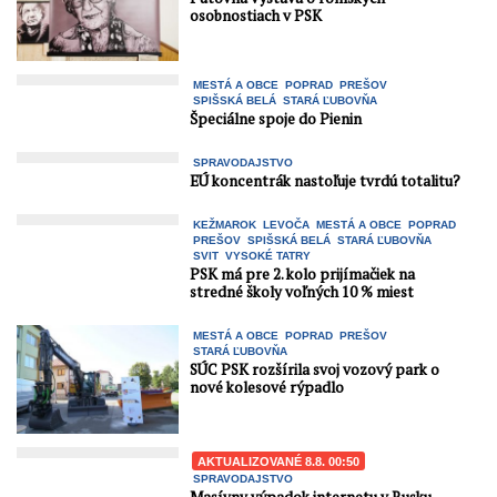
osobnostiach v PSK
MESTÁ A OBCE
POPRAD
PREŠOV
SPIŠSKÁ BELÁ
STARÁ ĽUBOVŇA
Špeciálne spoje do Pienin
SPRAVODAJSTVO
EÚ koncentrák nastoľuje tvrdú totalitu?
KEŽMAROK
LEVOČA
MESTÁ A OBCE
POPRAD
PREŠOV
SPIŠSKÁ BELÁ
STARÁ ĽUBOVŇA
SVIT
VYSOKÉ TATRY
PSK má pre 2. kolo prijímačiek na
stredné školy voľných 10 % miest
MESTÁ A OBCE
POPRAD
PREŠOV
STARÁ ĽUBOVŇA
SÚC PSK rozšírila svoj vozový park o
nové kolesové rýpadlo
AKTUALIZOVANÉ 8.8. 00:50
SPRAVODAJSTVO
Masívny výpadok internetu v Rusku