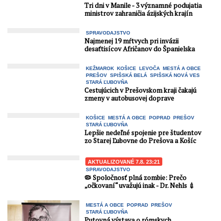
Tri dni v Manile - 3 významné podujatia
ministrov zahraničia ázijských krajín
SPRAVODAJSTVO
Najmenej 19 mŕtvych pri invázii
desaťtisícov Afričanov do Španielska
KEŽMAROK
KOŠICE
LEVOČA
MESTÁ A OBCE
PREŠOV
SPIŠSKÁ BELÁ
SPIŠSKÁ NOVÁ VES
STARÁ ĽUBOVŇA
Cestujúcich v Prešovskom kraji čakajú
zmeny v autobusovej doprave
KOŠICE
MESTÁ A OBCE
POPRAD
PREŠOV
STARÁ ĽUBOVŇA
Lepšie nedeľné spojenie pre študentov
zo Starej Ľubovne do Prešova a Košíc
AKTUALIZOVANÉ 7.8. 23:21
SPRAVODAJSTVO
🦠 Spoločnosť plná zombie: Prečo
„očkovaní“ uvažujú inak - Dr. Nehls 💉
MESTÁ A OBCE
POPRAD
PREŠOV
STARÁ ĽUBOVŇA
Putovná výstava o rómskych