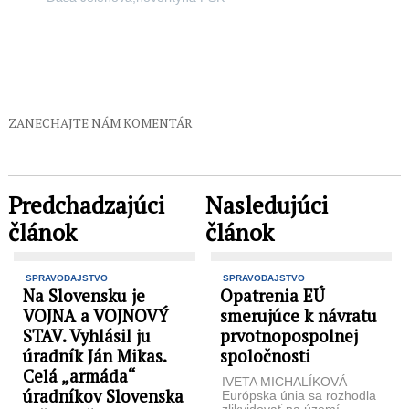
ZANECHAJTE NÁM KOMENTÁR
Predchadzajúci
Nasledujúci
článok
článok
SPRAVODAJSTVO
SPRAVODAJSTVO
Na Slovensku je
Opatrenia EÚ
VOJNA a VOJNOVÝ
smerujúce k návratu
STAV. Vyhlásil ju
prvotnopospolnej
úradník Ján Mikas.
spoločnosti
Celá „armáda“
IVETA MICHALÍKOVÁ
úradníkov Slovenska
Európska únia sa rozhodla