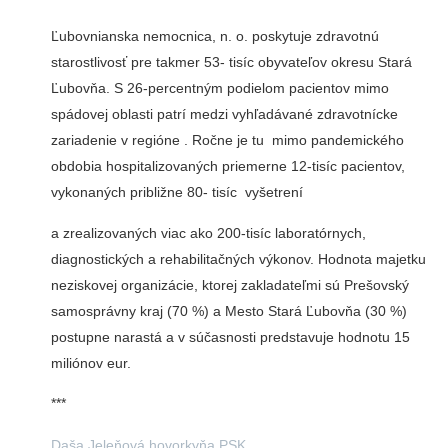
Ľubovnianska nemocnica, n. o. poskytuje zdravotnú
starostlivosť pre takmer 53- tisíc obyvateľov okresu Stará
Ľubovňa. S 26-percentným podielom pacientov mimo
spádovej oblasti patrí medzi vyhľadávané zdravotnícke
zariadenie v regióne . Ročne je tu mimo pandemického
obdobia hospitalizovaných priemerne 12-tisíc pacientov,
vykonaných približne 80- tisíc vyšetrení
a zrealizovaných viac ako 200-tisíc laboratórnych,
diagnostických a rehabilitačných výkonov. Hodnota majetku
neziskovej organizácie, ktorej zakladateľmi sú Prešovský
samosprávny kraj (70 %) a Mesto Stará Ľubovňa (30 %)
postupne narastá a v súčasnosti predstavuje hodnotu 15
miliónov eur.
***
Daša Jeleňová,hovorkyňa PSK