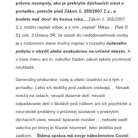
právne nezmysly, ako je prekrytie dýchacích ciest v
poriadku, pretože platí Zákon č. 355/2007 Z.z., a
budete mať dosť do konca roka…
Zákon č. 355/2007
Z.z. totižto neplatí vôbec a s ním „neplatí“ Mikas… Platí čl.
51 ods. 2 Ústavy SR, že zásah do nedotknuteľnosti osoby
je v núdzovom stave možný najviac v rozsahu
núteného
pobytu v obydlí alebo evakuáciou na určené miesto.
A
v čase mieru ani to, nakoľko žiaden zákon takúto povinnosť
neukladá.
Generálny prokurátor, súdy a všetci úradníci sú s tým v
poriadku. Lebo ich stoličky pod zadkom ostávajú… Nevadí
mreža na ústach, nevadí dusenie detí, nevadí
odpadávanie detí v školách pod rúškom ani ich psychické a
neurotické problémy v príčinnej súvislosti s prekrytím
dýchacích ciest, nevadí špáranie nozdier…, nebude vadiť
vakcína po ktorej je šťastie neumrieť, lebo stolička pod
zadkom…
Štátna správa má svoje náboženstvo Covid-