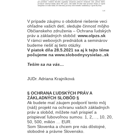
V prípade záujmu o obdobné riešenie veci
ohľadne vašich detí, sledujte činnosť môjho
Občianskeho združenia – Ochrana ľudských
práv a základných slobôd:
www.olpzs.sk
V rámci webových prednášok a seminárov
budeme riešiť aj tieto otázky.
V piatok dňa 28.5.2021 sa aj k tejto téme
počujeme na www.slobodnyvysielac..sk
Teším sa na vás…
JUDr. Adriana Krajníková
§ OCHRANA ĽUDSKÝCH PRÁV A
ZÁKLADNÝCH SLOBÔD §
Ak budete mať záujem podporiť tento môj
(náš) projekt na ochranu vašich základných
práv a slobôd, môžete naň prispieť a
prispievať ľubovoľnou sumou. 1, 2,…, 10, 20,
50, 500, milión … EUR.
Som Slovenka a chcem pre nás dôstojné,
slobodné a právne Slovensko.