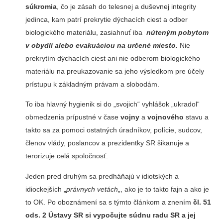
súkromia
, čo je zásah do telesnej a duševnej integrity
jedinca, kam patrí prekrytie dýchacích ciest a odber
biologického materiálu, zasiahnuť iba
núteným pobytom
v obydlí alebo evakuáciou na určené miesto.
Nie
prekrytím dýchacích ciest ani nie odberom biologického
materiálu na preukazovanie sa jeho výsledkom pre účely
prístupu k základným právam a slobodám.
To iba hlavný hygienik si do „svojich“ vyhlášok „ukradol“
obmedzenia prípustné v čase
vojny
a
vojnového
stavu a
takto sa za pomoci ostatných úradníkov, polície, sudcov,
členov vlády, poslancov a prezidentky SR šikanuje a
terorizuje celá spoločnosť.
Jeden pred druhým sa predháňajú v idiotských a
idiockejších „
právnych vetách
„, ako je to takto fajn a ako je
to OK. Po oboznámení sa s týmto článkom a znením
čl. 51
ods. 2 Ústavy SR si vypočujte súdnu radu SR a jej