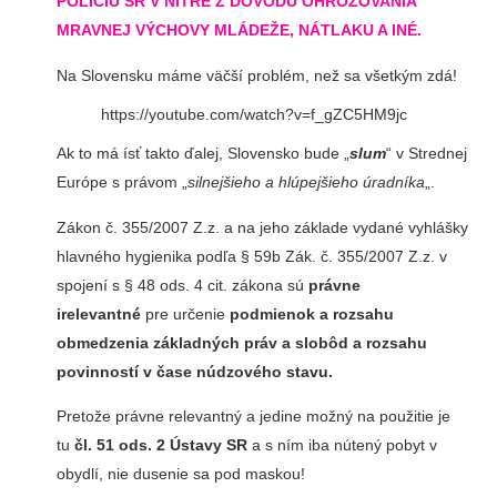
POLÍCIU SR V NITRE Z DÔVODU OHROZOVANIA
MRAVNEJ VÝCHOVY MLÁDEŽE, NÁTLAKU A INÉ.
Na Slovensku máme väčší problém, než sa všetkým zdá!
https://youtube.com/watch?v=f_gZC5HM9jc
Ak to má ísť takto ďalej, Slovensko bude „
slum
“ v Strednej
Európe s právom „
silnejšieho a hlúpejšieho úradníka
„.
Zákon č. 355/2007 Z.z. a na jeho základe vydané vyhlášky
hlavného hygienika podľa § 59b Zák. č. 355/2007 Z.z. v
spojení s § 48 ods. 4 cit. zákona sú
právne
irelevantné
pre určenie
podmienok a rozsahu
obmedzenia základných práv a slobôd a rozsahu
povinností v čase núdzového stavu.
Pretože právne relevantný a jedine možný na použitie je
tu
čl. 51 ods. 2 Ústavy SR
a s ním iba nútený pobyt v
obydlí, nie dusenie sa pod maskou!