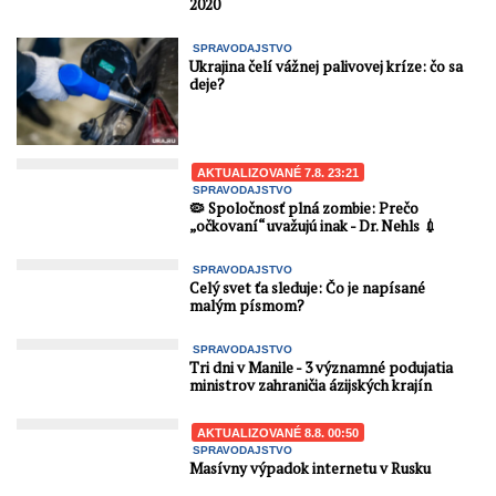
2020
SPRAVODAJSTVO
Ukrajina čelí vážnej palivovej kríze: čo sa
deje?
AKTUALIZOVANÉ 7.8. 23:21
SPRAVODAJSTVO
🦠 Spoločnosť plná zombie: Prečo
„očkovaní“ uvažujú inak - Dr. Nehls 💉
SPRAVODAJSTVO
Celý svet ťa sleduje: Čo je napísané
malým písmom?
SPRAVODAJSTVO
Tri dni v Manile - 3 významné podujatia
ministrov zahraničia ázijských krajín
AKTUALIZOVANÉ 8.8. 00:50
SPRAVODAJSTVO
Masívny výpadok internetu v Rusku