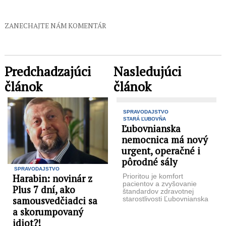
ZANECHAJTE NÁM KOMENTÁR
Predchadzajúci
Nasledujúci
článok
článok
SPRAVODAJSTVO
STARÁ ĽUBOVŇA
Ľubovnianska
nemocnica má nový
urgent, operačné i
pôrodné sály
SPRAVODAJSTVO
Prioritou je komfort
Harabin: novinár z
pacientov a zvyšovanie
Plus 7 dní, ako
štandardov zdravotnej
samousvedčiadci sa
starostlivosti Ľubovnianska
nemocnica má za sebou
a skorumpovaný
rozsiahlu rekonštrukciu.
idiot?!
V rámci projektu