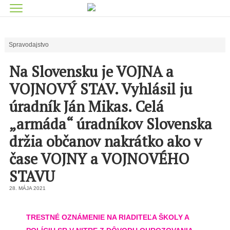
Spravodajstvo
Na Slovensku je VOJNA a
VOJNOVÝ STAV. Vyhlásil ju
úradník Ján Mikas. Celá
„armáda“ úradníkov Slovenska
držia občanov nakrátko ako v
čase VOJNY a VOJNOVÉHO
STAVU
28. MÁJA 2021
TRESTNÉ OZNÁMENIE NA RIADITEĽA ŠKOLY A