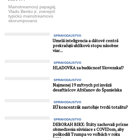
dobudovania jej ...
Mainstreamový papagáj,
Vlado Benko jr, zverejnil
typickú mainstreamovú
skorumpovanú
“investigatívu”, ako Harabin
sedel v podniku, hoci platia
protipandemické opatrenia.
SPRAVODAJSTVO
JUDr. ...
Umelá inteligencia a dátové centrá
prekračujú uhlíkovú stopu násobne
viac...
SPRAVODAJSTVO
HLADOVKA za budúcnosť Slovenska⁉️
SPRAVODAJSTVO
Najmenej 19 mŕtvych pri invázii
desaťtisícov Afričanov do Španielska
SPRAVODAJSTVO
EÚ koncentrák nastoľuje tvrdú totalitu?
SPRAVODAJSTVO
DEBORAH BIRX: Štáty zachovali prísne
obmedzenia súvisiace s COVIDom, aby
poškodili Trumpa vo voľbách v roku