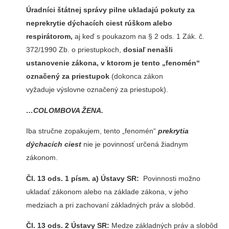
Úradníci štátnej správy pilne ukladajú pokuty za
neprekrytie dýchacích ciest rúškom alebo
respirátorom,
aj keď s poukazom na § 2 ods. 1 Zák. č.
372/1990 Zb. o priestupkoch,
dosiaľ nenašli
ustanovenie zákona, v ktorom je tento „fenomén“
označený za priestupok
(dokonca zákon
vyžaduje výslovne označený za priestupok).
…COLOMBOVA ŽENA.
Iba stručne zopakujem, tento „fenomén“
prekrytia
dýchacích ciest
nie je povinnosť určená žiadnym
zákonom.
Čl. 13 ods. 1 písm. a) Ústavy SR:
Povinnosti možno
ukladať zákonom alebo na základe zákona, v jeho
medziach a pri zachovaní základných práv a slobôd.
Čl. 13 ods. 2 Ústavy SR:
Medze základných práv a slobôd