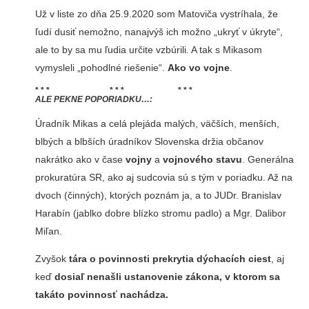
Už v liste zo dňa 25.9.2020 som Matoviča vystríhala, že
ľudí dusiť nemožno, nanajvýš ich možno „ukryť v úkryte“,
ale to by sa mu ľudia určite vzbúrili. A tak s Mikasom
vymysleli „pohodlné riešenie“.
Ako vo vojne
.
* * * * * * * * *
ALE PEKNE POPORIADKU…:
Úradník Mikas a celá plejáda malých, väčších, menších,
blbých a blbších úradníkov Slovenska držia občanov
nakrátko ako v čase
vojny
a
vojnového stavu
. Generálna
prokuratúra SR, ako aj sudcovia sú s tým v poriadku. Až na
dvoch (činných), ktorých poznám ja, a to JUDr. Branislav
Harabín (jablko dobre blízko stromu padlo) a Mgr. Dalibor
Miľan.
Zvyšok
tára o povinnosti prekrytia dýchacích ciest
, aj
keď
dosiaľ nenašli ustanovenie zákona, v ktorom sa
takáto povinnosť nachádza.