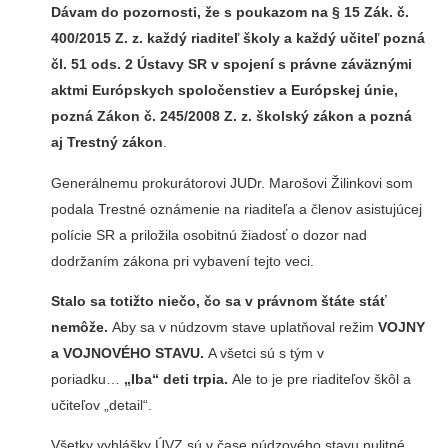
Dávam do pozornosti, že s poukazom na § 15 Zák. č.
400/2015 Z. z. každý riaditeľ školy a každý učiteľ pozná
čl. 51 ods. 2 Ústavy SR v spojení s právne záväznými
aktmi Európskych spoločenstiev a Európskej únie,
pozná Zákon č. 245/2008 Z. z. školský zákon a pozná
aj Trestný zákon
.
Generálnemu prokurátorovi JUDr. Marošovi Žilinkovi som
podala Trestné oznámenie na riaditeľa a členov asistujúcej
polície SR a priložila osobitnú žiadosť o dozor nad
dodržaním zákona pri vybavení tejto veci.
Stalo sa totižto niečo, čo sa v právnom štáte stáť
nemôže.
Aby sa v núdzovm stave uplatňoval režim
VOJNY
a VOJNOVÉHO STAVU.
A všetci sú s tým v
poriadku…
„Iba“ deti trpia.
Ale to je pre riaditeľov škôl a
učiteľov „detail“.
Všetky vyhlášky ÚVZ sú v čase núdzového stavu nulitné