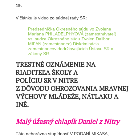
19.
V článku je video zo súdnej rady SR:
Predsedníčka Okresného súdu vo Zvolene
Mariana PHILADELPHYOVÁ (zamestnávateľ)
vs. sudca Okresného súdu Zvolen Dalibor
MIĽAN (zamestnanec) Diskriminácia
zamestnancov dodržiavajúcich Ústavu SR a
zákony SR
TRESTNÉ OZNÁMENIE NA
RIADITEĽA ŠKOLY A
POLÍCIU SR V NITRE
Z DÔVODU OHROZOVANIA MRAVNEJ
VÝCHOVY MLÁDEŽE, NÁTLAKU A
INÉ.
Malý úžasný chlapík Daniel z Nitry
Táto nehorázna stupídnosť V PODANÍ MIKASA,