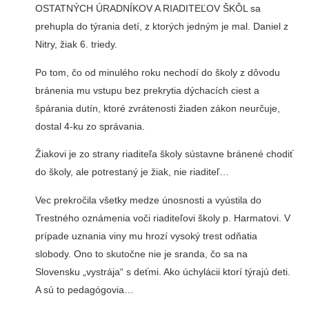
OSTATNÝCH ÚRADNÍKOV A RIADITEĽOV ŠKÔL sa
prehupla do týrania detí, z ktorých jedným je mal. Daniel z
Nitry, žiak 6. triedy.
Po tom, čo od minulého roku nechodí do školy z dôvodu
bránenia mu vstupu bez prekrytia dýchacích ciest a
špárania dutín, ktoré zvrátenosti žiaden zákon neurčuje,
dostal 4-ku zo správania.
Žiakovi je zo strany riaditeľa školy sústavne bránené chodiť
do školy, ale potrestaný je žiak, nie riaditeľ…
Vec prekročila všetky medze únosnosti a vyústila do
Trestného oznámenia voči riaditeľovi školy p. Harmatovi. V
prípade uznania viny mu hrozí vysoký trest odňatia
slobody. Ono to skutočne nie je sranda, čo sa na
Slovensku „vystrája“ s deťmi. Ako úchylácii ktorí týrajú deti.
A sú to pedagógovia…