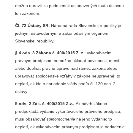
možno upraviť za podmienok ustanovených touto ústavou
len zákonom.
Čl. 72 Ústavy SR:
Národná rada Slovenskej republiky je
jediným ústavodarným a zákonodarným orgánom
Slovenskej republiky.
§ 4 ods. 3 Zákona č. 400/2015 Z. z.:
vykonávacím
právnym predpisom nemožno ukladať povinnosti, meniť
alebo dopĺňať právnu úpravu nad rámec zákona alebo
upravovať spoločenské vzťahy v zákone neupravené; to
neplatí, ak ide o nariadenie vlády podľa čl. 120 ods. 2
ústavy.
5 ods. 2 Zák. č. 400/2015 Z.z.:
Ak návrh zákona
predpokladá vydanie vykonávacieho právneho predpisu,
musí obsahovať
splnomocnenie
na jeho vydanie; to
neplatí, ak vykonávacím právnym predpisom je nariadenie