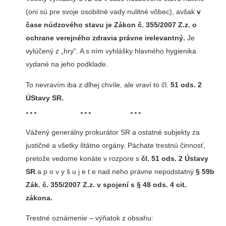
(oni sú pre svoje osobitné vady nulitné vôbec), avšak
v
čase núdzového stavu je Zákon č. 355/2007 Z.z. o
ochrane verejného zdravia právne irelevantný.
Je
vylúčený z „hry“. A s ním vyhlášky hlavného hygienika
vydané na jeho podklade.
To nevravím iba z dlhej chvíle, ale vraví to čl.
51 ods. 2
ÚStavy SR.
* * * * * * * * *
Vážený generálny prokurátor SR a ostatné subjekty za
justičné a všetky štátne orgány. Páchate trestnú činnosť,
pretože vedome konáte v rozpore s
čl. 51 ods. 2 Ústavy
SR
a p o v y š u j e t e nad neho právne nepodstatný
§ 59b
Zák. č. 355/2007 Z.z. v spojení s § 48 ods. 4 cit.
zákona.
Trestné oznámenie – výňatok z obsahu: