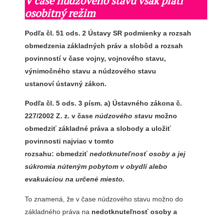
V čase núdzového stavu však platí
osobitný režim
Podľa čl. 51 ods. 2 Ústavy SR podmienky a rozsah
obmedzenia základných práv a slobôd a rozsah
povinností v čase vojny, vojnového stavu,
výnimočného stavu a núdzového stavu
ustanoví
ústavný zákon.
Podľa čl. 5 ods. 3 písm. a) Ústavného zákona č.
227/2002 Z. z.
v čase
núdzového stavu
možno
obmedziť základné práva a slobody a uložiť
povinnosti
najviac v tomto
rozsahu
: obmedziť
nedotknuteľnosť osoby a jej
súkromia
núteným pobytom v obydlí alebo
evakuáciou na určené miesto.
To znamená, že v čase núdzového stavu možno do
základného práva na
nedotknuteľnosť osoby
a