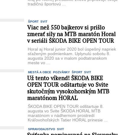
tradičnú športovú ...
ŠPORT
SVIT
Viac než 550 bajkerov si prišlo
zmerať sily na MTB maratón Horal
v seriáli ŠKODA BIKE OPEN TOUR
Horal aj Horal junior 2020 bol úspešný napriek
sťaženým podmienkam. Uplynulú sobotu 8.
augusta 2020 sa v malom podtatranskom
meste vo ...
MESTÁ A OBCE
POZVÁNKY
ŠPORT
SVIT
Už tento víkend! ŠKODA BIKE
OPEN TOUR odštartuje vo Svite
skutočným vysokohorským MTB
maratónom HORAL
ŠKODA BIKE OPEN TOUR odštartuje 8.
augusta vo Svite ŠKODA HORAL MTB
maratónom v nádhernom prostredí
Kráľovohoľských Tatier HORAL prinesie ...
SPRAVODAJSTVO
SVIT
Sviťanka nominovaná na Slovensku