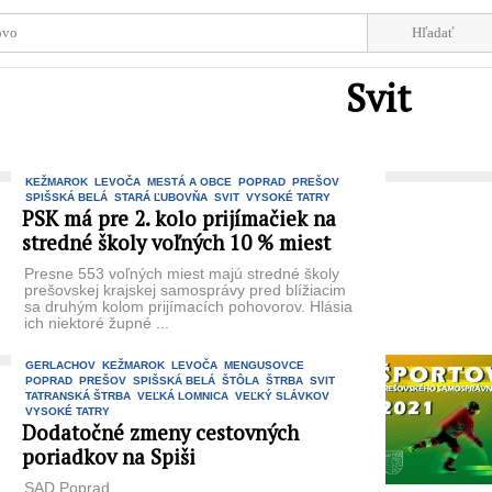
Svit
KEŽMAROK
LEVOČA
MESTÁ A OBCE
POPRAD
PREŠOV
SPIŠSKÁ BELÁ
STARÁ ĽUBOVŇA
SVIT
VYSOKÉ TATRY
PSK má pre 2. kolo prijímačiek na
stredné školy voľných 10 % miest
Presne 553 voľných miest majú stredné školy
prešovskej krajskej samosprávy pred blížiacim
sa druhým kolom prijímacích pohovorov. Hlásia
ich niektoré župné ...
GERLACHOV
KEŽMAROK
LEVOČA
MENGUSOVCE
POPRAD
PREŠOV
SPIŠSKÁ BELÁ
ŠTÔLA
ŠTRBA
SVIT
TATRANSKÁ ŠTRBA
VEĽKÁ LOMNICA
VEĽKÝ SLÁVKOV
VYSOKÉ TATRY
Dodatočné zmeny cestovných
poriadkov na Spiši
SAD Poprad