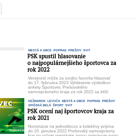
MESTÁ A OBCE
POPRAD
PREŠOV
SVIT
PSK spustil hlasovanie
o najpopulárnejšieho športovca za
rok 2022
Verejnosť môže za svojho favorita hlasovať
do 17. februára 2023 Vyhlásenie výsledkov
ankety Športovec Prešovského
samosprávneho kraja za rok 2022 sa blíži.
Stane ...
KEŽMAROK
LEVOČA
MESTÁ A OBCE
POPRAD
PREŠOV
SPIŠSKÁ BELÁ
ŠPORT
SVIT
PSK ocení naj športovcov kraja za
rok 2021
Nominácie na jednotlivcov a kolektívy prijíma
do 10. januára 2022 Prešovský samosprávny
kraj po ročnej prestávke znovu pripravuje svoju