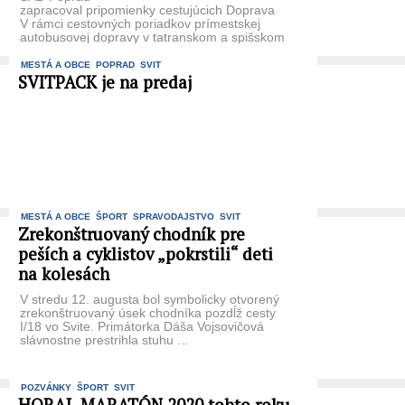
zapracoval pripomienky cestujúcich Doprava
V rámci cestovných poriadkov prímestskej
autobusovej dopravy v tatranskom a spišskom
regióne došlo k dodatočným korekciám
v súvislosti s požiadavkami cestujúcich. Od ...
MESTÁ A OBCE
POPRAD
SVIT
SVITPACK je na predaj
MESTÁ A OBCE
ŠPORT
SPRAVODAJSTVO
SVIT
Zrekonštruovaný chodník pre
peších a cyklistov „pokrstili“ deti
na kolesách
V stredu 12. augusta bol symbolicky otvorený
zrekonštruovaný úsek chodníka pozdĺž cesty
I/18 vo Svite. Primátorka Dáša Vojsovičová
slávnostne prestrihla stuhu ...
POZVÁNKY
ŠPORT
SVIT
HORAL MARATÓN 2020 tohto roku