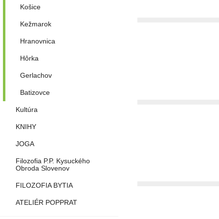
Košice
Kežmarok
Hranovnica
Hôrka
Gerlachov
Batizovce
Kultúra
KNIHY
JOGA
Filozofia P.P. Kysuckého
Obroda Slovenov
FILOZOFIA BYTIA
ATELIÉR POPPRAT