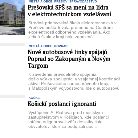
MESTÁ A OBCE
PREŠOV
SPRAVODAJSTVO
Prešovská SPŠ sa mení na lídra
v elektrotechnickom vzdelávaní
Stredná priemyselná škola elektrotechnická v
Prešove odštartovala premenu na Centrum
excelentnosti odborného vzdelávania. Ako
jediná škola v kraji bola zapojená ...
MESTÁ A OBCE
POPRAD
Nové autobusové linky spájajú
Poprad so Zakopaným a Novým
Targom
K zavedeniu pravidelného spojenia
došlo vďaka spolupráci a vzájomnej koordinácii
aktivít Prešovského samosprávneho kraja
s Malopoľským vojvodstvom. Ide o autobusovú
linku Chocholov – Zakopané – ...
KOŠICE
Košickí poslanci ignoranti
Vystúpenie A. Riabova pred mestským
zastupiteľstvom v Košiciach, kde poslanci
totálne odignorovali vôľu desiatky tisíc
obyvateľov, ktorí sa podpísali pod ...