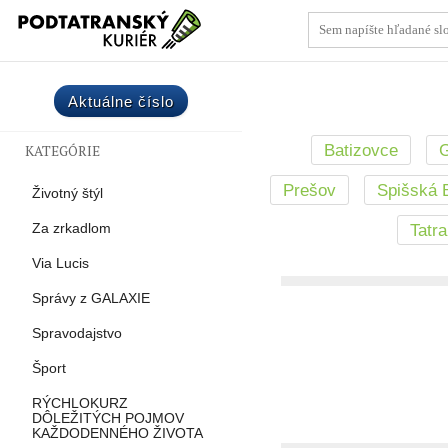
Aktuálne číslo
Batizovce
G
KATEGÓRIE
Prešov
Spišská 
Životný štýl
Za zrkadlom
Tatr
Via Lucis
Správy z GALAXIE
Spravodajstvo
Šport
RÝCHLOKURZ
DÔLEŽITÝCH POJMOV
KAŽDODENNÉHO ŽIVOTA