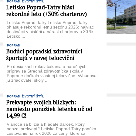
POPRAD
ŽIVOTNÝ ŠTÝL
Letisko Poprad-Tatry hlási
rekordné leto (+30% charterov)
Letisko Poprad-Tatry Letisko Poprad-Tatry
ohlasuje rekordnú letnú sezónu 2026: najviac
destinácií v histórii a nárast charterov o 30 %
Letisko ...
POPRAD
Budúci popradskí zdravotníci
športujú v novej telocvični
Po desiatkach rokov čakania a náročných
príprav sa Stredná zdravotnícka škola v
Poprade dočkala vlastnej telocvične. Vybudoval
ju zriaďovateľ školy ...
POPRAD
ŽIVOTNÝ ŠTÝL
Prekvapte svojich blízkych:
namiesto ponožiek letenka už od
14,99 €!
Vianoce sa blížia a hľadáte darček, ktorý
naozaj prekvapí? Letisko Poprad-Tatry ponúka
cestovanie na rok 2026 za ceny, ktoré sa