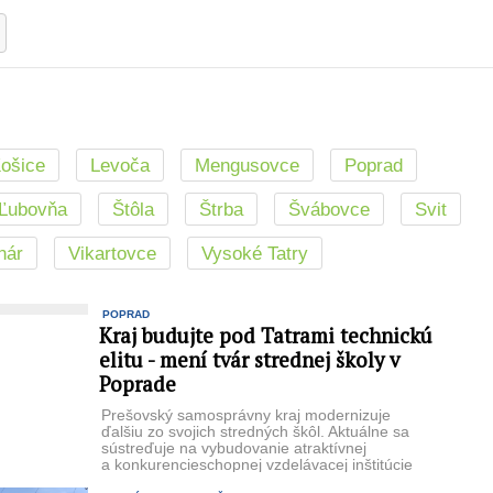
ošice
Levoča
Mengusovce
Poprad
 Ľubovňa
Štôla
Štrba
Švábovce
Svit
nár
Vikartovce
Vysoké Tatry
POPRAD
Kraj budujte pod Tatrami technickú
elitu - mení tvár strednej školy v
Poprade
Prešovský samosprávny kraj modernizuje
ďalšiu zo svojich stredných škôl. Aktuálne sa
sústreďuje na vybudovanie atraktívnej
a konkurencieschopnej vzdelávacej inštitúcie
v oblasti techniky, ...