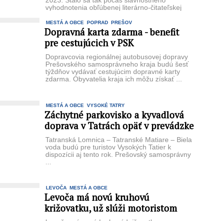
2023. Stalo sa tak počas slávnostného
vyhodnotenia obľúbenej literárno-čitateľskej
súťaže ...
MESTÁ A OBCE
POPRAD
PREŠOV
Dopravná karta zdarma - benefit
pre cestujúcich v PSK
Dopravcovia regionálnej autobusovej dopravy
Prešovského samosprávneho kraja budú šesť
týždňov vydávať cestujúcim dopravné karty
zdarma. Obyvatelia kraja ich môžu získať ...
MESTÁ A OBCE
VYSOKÉ TATRY
Záchytné parkovisko a kyvadlová
doprava v Tatrách opäť v prevádzke
Tatranská Lomnica – Tatranské Matiare – Biela
voda budú pre turistov Vysokých Tatier k
dispozícii aj tento rok. Prešovský samosprávny
...
LEVOČA
MESTÁ A OBCE
Levoča má novú kruhovú
križovatku, už slúži motoristom