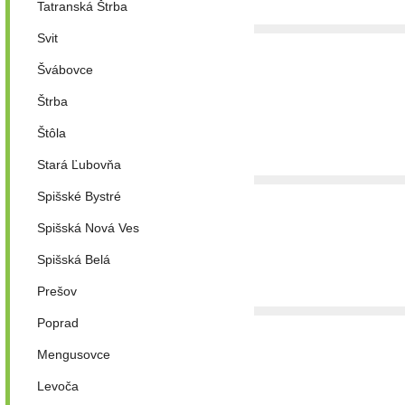
Tatranská Štrba
Svit
Švábovce
Štrba
Štôla
Stará Ľubovňa
Spišské Bystré
Spišská Nová Ves
Spišská Belá
Prešov
Poprad
Mengusovce
Levoča