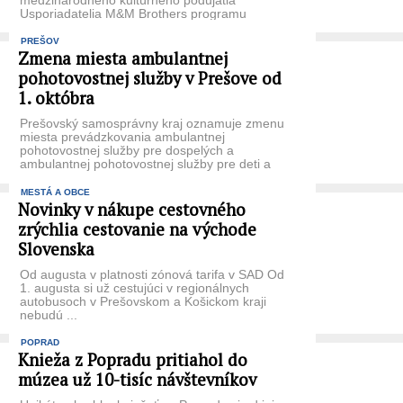
medzinárodného kultúrneho podujatia
Usporiadatelia M&M Brothers programu
MADUAR 90´s PARTY informovali ...
PREŠOV
Zmena miesta ambulantnej
pohotovostnej služby v Prešove od
1. októbra
Prešovský samosprávny kraj oznamuje zmenu
miesta prevádzkovania ambulantnej
pohotovostnej služby pre dospelých a
ambulantnej pohotovostnej služby pre deti a
dorast ...
MESTÁ A OBCE
Novinky v nákupe cestovného
zrýchlia cestovanie na východe
Slovenska
Od augusta v platnosti zónová tarifa v SAD Od
1. augusta si už cestujúci v regionálnych
autobusoch v Prešovskom a Košickom kraji
nebudú ...
POPRAD
Knieža z Popradu pritiahol do
múzea už 10-tisíc návštevníkov