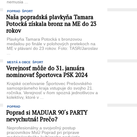
nemusia ...
POPRAD
ŠPORT
Naša popradská plavkyňa Tamara
Potocká získala bronz na ME do 23
rokov
Plavkyňa Tamara Potocká s bronzovou
medailou po finále v polohových pretekoch na
ME v plávaní do 23 rokov. Foto: TASR/Jaroslav
...
MESTÁ A OBCE
ŠPORT
Verejnosť môže do 31. januára
nominovať Športovca PSK 2024
Krajské oceňovanie Športovec Prešovského
samosprávneho kraja vstupuje do svojho 21.
ročníka. Verejnosť v ňom spozná jednotlivcov a
kolektívy, ktoré v ...
POPRAD
Poprad si MADUAR 90´s PARTY
nevychutná! Prečo?
Neprofesionálny a svojvoľný postup
pracovníkov MsÚ Poprad pri príprave