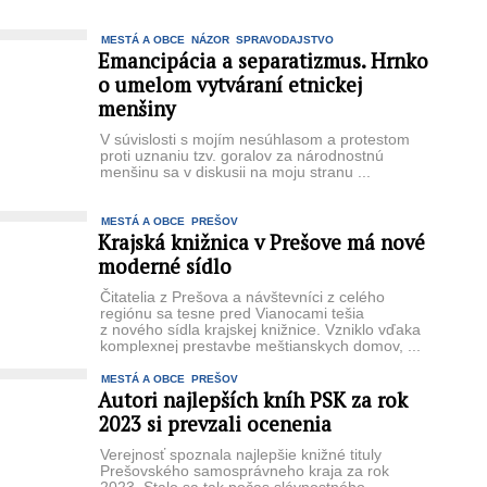
MESTÁ A OBCE
NÁZOR
SPRAVODAJSTVO
Emancipácia a separatizmus. Hrnko
o umelom vytváraní etnickej
menšiny
V súvislosti s mojím nesúhlasom a protestom
proti uznaniu tzv. goralov za národnostnú
menšinu sa v diskusii na moju stranu ...
MESTÁ A OBCE
PREŠOV
Krajská knižnica v Prešove má nové
moderné sídlo
Čitatelia z Prešova a návštevníci z celého
regiónu sa tesne pred Vianocami tešia
z nového sídla krajskej knižnice. Vzniklo vďaka
komplexnej prestavbe meštianskych domov, ...
MESTÁ A OBCE
PREŠOV
Autori najlepších kníh PSK za rok
2023 si prevzali ocenenia
Verejnosť spoznala najlepšie knižné tituly
Prešovského samosprávneho kraja za rok