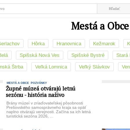
Mestá a Obce
erlachov
Hôrka
Hranovnica
Kežmarok
K
Belá
Spišská Nová Ves
Spišské Bystré
Stará
anská Štrba
Veľká Lomnica
Veľký Slávkov
Ver
MESTÁ A OBCE
POZVÁNKY
Župné múzeá otvárajú letnú
sezónu - história naživo
Brány múzeí v zriaďovateľskej pôsobnosti
Prešovského samosprávneho kraja sa opäť
naplno otvárajú verejnosti. Začína sa ich letná
turistická sezóna 2026, ...