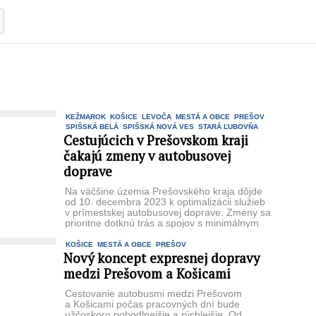
KEŽMAROK
KOŠICE
LEVOČA
MESTÁ A OBCE
PREŠOV
SPIŠSKÁ BELÁ
SPIŠSKÁ NOVÁ VES
STARÁ ĽUBOVŇA
Cestujúcich v Prešovskom kraji
čakajú zmeny v autobusovej
doprave
Na väčšine územia Prešovského kraja dôjde
od 10. decembra 2023 k optimalizácii služieb
v prímestskej autobusovej doprave. Zmeny sa
prioritne dotknú trás a spojov s minimálnym
využitím ...
KOŠICE
MESTÁ A OBCE
PREŠOV
Nový koncept expresnej dopravy
medzi Prešovom a Košicami
Cestovanie autobusmi medzi Prešovom
a Košicami počas pracovných dní bude
užčoskoro pohodlnejšie a rýchlejšie. Od