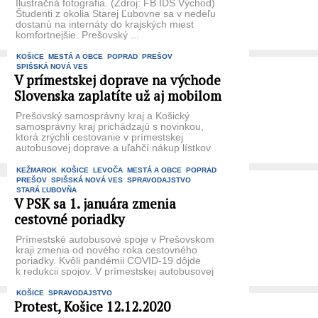
Ilustračná fotografia. (Zdroj: FB IDS Východ)
Študenti z okolia Starej Ľubovne sa v nedeľu
dostanú na internáty do krajských miest
komfortnejšie. Prešovský ...
KOŠICE
MESTÁ A OBCE
POPRAD
PREŠOV
SPIŠSKÁ NOVÁ VES
V prímestskej doprave na východe
Slovenska zaplatíte už aj mobilom
Prešovský samosprávny kraj a Košický
samosprávny kraj prichádzajú s novinkou,
ktorá zrýchli cestovanie v prímestskej
autobusovej doprave a uľahčí nákup lístkov
cestujúcim. Od leta ...
KEŽMAROK
KOŠICE
LEVOČA
MESTÁ A OBCE
POPRAD
PREŠOV
SPIŠSKÁ NOVÁ VES
SPRAVODAJSTVO
STARÁ ĽUBOVŇA
V PSK sa 1. januára zmenia
cestovné poriadky
Prímestské autobusové spoje v Prešovskom
kraji zmenia od nového roka cestovného
poriadky. Kvôli pandémii COVID-19 dôjde
k redukcii spojov. V prímestskej autobusovej
doprave ...
KOŠICE
SPRAVODAJSTVO
Protest, Košice 12.12.2020