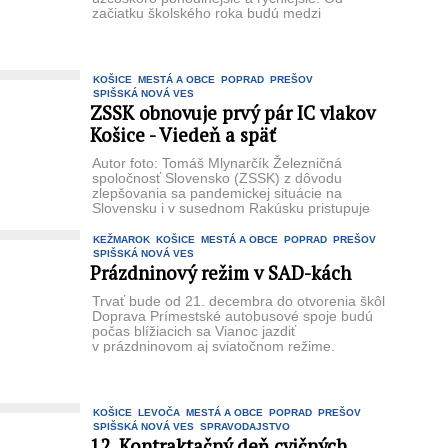
začiatku školského roka budú medzi
obomakrajskými mestami ...
KOŠICE
MESTÁ A OBCE
POPRAD
PREŠOV
SPIŠSKÁ NOVÁ VES
ZSSK obnovuje prvý pár IC vlakov
Košice - Viedeň a späť
Autor foto: Tomáš Mlynarčík Železničná
spoločnosť Slovensko (ZSSK) z dôvodu
zlepšovania sa pandemickej situácie na
Slovensku i v susednom Rakúsku pristupuje
k obnoveniu prevádzky ...
KEŽMAROK
KOŠICE
MESTÁ A OBCE
POPRAD
PREŠOV
SPIŠSKÁ NOVÁ VES
Prázdninový režim v SAD-kách
Trvať bude od 21. decembra do otvorenia škôl
Doprava Prímestské autobusové spoje budú
počas blížiacich sa Vianoc jazdiť
v prázdninovom aj sviatočnom režime.
So zmenami ...
KOŠICE
LEVOČA
MESTÁ A OBCE
POPRAD
PREŠOV
SPIŠSKÁ NOVÁ VES
SPRAVODAJSTVO
12. Kontraktačný deň cvičných