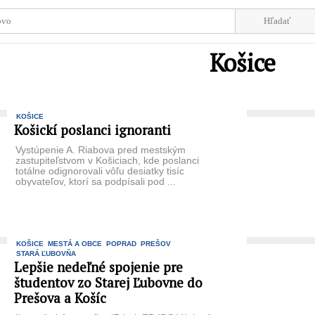
Košice
KOŠICE
Košickí poslanci ignoranti
Vystúpenie A. Riabova pred mestským
zastupiteľstvom v Košiciach, kde poslanci
totálne odignorovali vôľu desiatky tisíc
obyvateľov, ktorí sa podpísali pod ...
KOŠICE
MESTÁ A OBCE
POPRAD
PREŠOV
STARÁ ĽUBOVŇA
Lepšie nedeľné spojenie pre
študentov zo Starej Ľubovne do
Prešova a Košíc