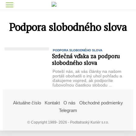
Podpora slobodného slova
PODPORA SLOBODNÉHO SLOVA
Srdečná vďaka za podporu
slobodného slova
Poteší nás, ak vás články na našom
portáli obohatili o iný uhol pohľadu a
ďakujeme vopred, ak podporíte
ľubovoľnou čiastkou slobodu ...
Aktuálne číslo
Kontakt
O nás
Obchodné podmienky
Telegram
© Copyright 1989- 2026 - Podtatraský Kuriér s.r.o.