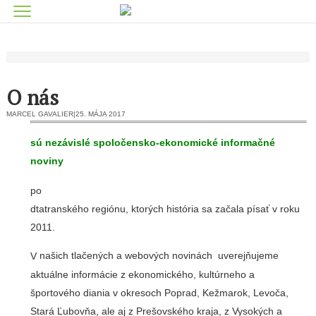
O nás
MARCEL GAVALIER
|
25. MÁJA 2017
sú nezávislé spoločensko-ekonomické informačné
noviny
po
dtatranského regiónu, ktorých história sa začala písať v roku
2011.
našich tlačených a webových novinách uverejňujeme
V
aktuálne informácie z ekonomického, kultúrneho a
športového diania v okresoch Poprad, Kežmarok, Levoča,
Stará Ľubovňa, ale aj z Prešovského kraja, z Vysokých a