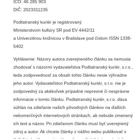
IČO: 46 285 903
DIČ: 2023311235
Podtatranský kuriér je registrovaný
Ministerstvom kultúry SR pod EV 4442/11
a Univerzitnou knižnicou v Bratislave pod číslom ISSN 1338-
5402
Vyhlásenie: Názory autora zverejneného článku sa nemusia
zhodovať s názormi vydavateľstva Podtatranský kuriér, s.r.o.,
teda zodpovednosť za obsah tohto článku nesie výhradne
jeho autor. Vydavateľstvo Podtatranský kuriér, s.r.o. nie je
zodpovedný za akékoľvek prípadné nepresné či nesprávne
informácie v tomto článku. Podtatranský kuriér, s.r.o. dáva
súhlas na zdieľanie našich pôvodných článkov na ďalších
nekomerčných internetových stránkach, ak nebude zmenený
ich text a názov. Pri zdieľanom článku musí byť uverejnený
zdroj a autor. Ak chcete články z nášho webu publikovať v