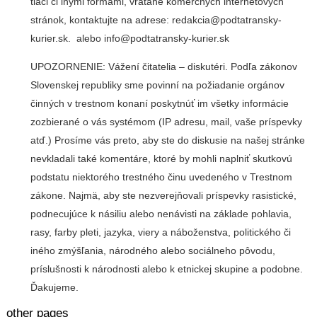
tlači či inými formami, vrátane komerčných internetových
stránok, kontaktujte na adrese: redakcia@podtatransky-
kurier.sk. alebo info@podtatransky-kurier.sk
UPOZORNENIE: Vážení čitatelia – diskutéri. Podľa zákonov
Slovenskej republiky sme povinní na požiadanie orgánov
činných v trestnom konaní poskytnúť im všetky informácie
zozbierané o vás systémom (IP adresu, mail, vaše príspevky
atď.) Prosíme vás preto, aby ste do diskusie na našej stránke
nevkladali také komentáre, ktoré by mohli naplniť skutkovú
podstatu niektorého trestného činu uvedeného v Trestnom
zákone. Najmä, aby ste nezverejňovali príspevky rasistické,
podnecujúce k násiliu alebo nenávisti na základe pohlavia,
rasy, farby pleti, jazyka, viery a náboženstva, politického či
iného zmýšľania, národného alebo sociálneho pôvodu,
príslušnosti k národnosti alebo k etnickej skupine a podobne.
Ďakujeme.
other pages