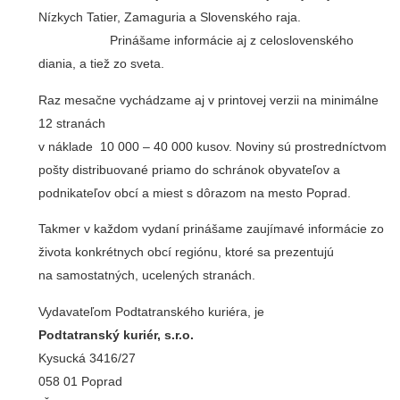
Nízkych Tatier, Zamaguria a Slovenského raja.
Prinášame informácie aj z celoslovenského
diania, a tiež zo sveta.
Raz mesačne vychádzame aj v printovej verzii na minimálne
12 stranách
v náklade 10 000 – 40 000 kusov. Noviny sú prostredníctvom
pošty distribuované priamo do schránok obyvateľov a
podnikateľov obcí a miest s dôrazom na mesto Poprad.
Takmer v každom vydaní prinášame zaujímavé informácie zo
života konkrétnych obcí regiónu, ktoré sa prezentujú
na samostatných, ucelených stranách.
Vydavateľom Podtatranského kuriéra, je
Podtatranský kuriér, s.r.o.
Kysucká 3416/27
058 01 Poprad