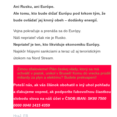
Ani Rusku, ani Európe.
Ale tomu, kto bude držať Európu pod krkom tým, že
bude ovládať jej krvný obeh – dodávky energií.
Vojna pokračuje a prenáša sa do Európy.
Náš nepriateľ však nie je Rusko.
Nepriateľ je ten, kto likviduje ekonomiku Európy.
Najskôr hlúpymi sankciami a teraz už aj teroristickým
útokom na Nord Stream.
Zimou sfialovieme! Plán českej vlády, ktorý sa má
schváliť v piatok, unikol v Bruseli! Komu do vrecka prúdili
miliardy za plyn a elektrinu? Budete prekvapení!
Poteší nás, ak vás článok obohatil o iný uhol pohľadu
a ďakujeme vopred, ak podporíte ľubovoľnou čiastkou
slobodu slova na náš účet v ČSOB
IBAN:
SK80 7500
0000 0040 1415 4359
HraJ, FB