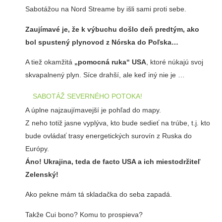
Sabotážou na Nord Streame by išli sami proti sebe.
Zaujímavé je, že k výbuchu došlo deň predtým, ako
bol spustený plynovod z Nórska do Poľska…
A tiež okamžitá
„pomocná ruka“ USA
, ktoré núkajú svoj
skvapalnený plyn. Síce drahší, ale keď iný nie je …
SABOTÁŽ SEVERNÉHO POTOKA!
A úplne najzaujímavejší je pohľad do mapy.
Z neho totiž jasne vyplýva, kto bude sedieť na trúbe, t.j. kto
bude ovládať trasy energetických surovín z Ruska do
Európy.
Áno! Ukrajina, teda de facto USA a ich miestodržiteľ
Zelenský!
Ako pekne mám tá skladačka do seba zapadá.
Takže Cui bono? Komu to prospieva?