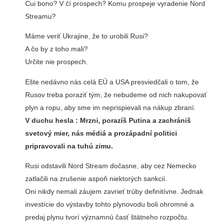
Cui bono? V čí prospech? Komu prospeje vyradenie Nord
Streamu?
Máme veriť Ukrajine, že to urobili Rusi?
A čo by z toho mali?
Určite nie prospech.
Ešte nedávno nás celá EÚ a USA presviedčali o tom, že
Rusov treba poraziť tým, že nebudeme od nich nakupovať
plyn a ropu, aby sme im neprispievali na nákup zbraní.
V duchu hesla : Mrzni, porazíš Putina a zachrániš
svetový mier, nás médiá a prozápadní politici
pripravovali na tuhú zimu.
Rusi odstavili Nord Stream dočasne, aby cez Nemecko
zatlačili na zrušenie aspoň niektorých sankcií.
Oni nikdy nemali záujem zavrieť trúby definitívne. Jednak
investície do výstavby tohto plynovodu boli ohromné a
predaj plynu tvorí významnú časť štátneho rozpočtu.