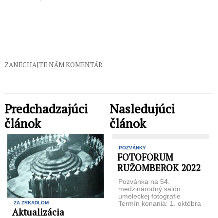
ZANECHAJTE NÁM KOMENTÁR
Predchadzajúci
Nasledujúci
článok
článok
POZVÁNKY
FOTOFORUM
RUŽOMBEROK 2022
Pozvánka na 54.
medzinárodný salón
umeleckej fotografie
Termín konania: 1. októbra
ZA ZRKADLOM
Aktualizácia
2022 o 10 hod. Miesto