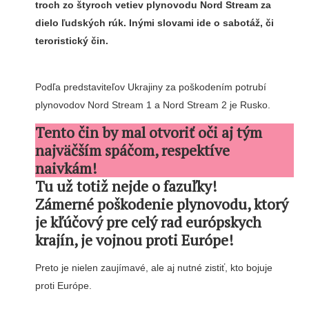
troch zo štyroch vetiev plynovodu Nord Stream za
dielo ľudských rúk. Inými slovami ide o sabotáž, či
teroristický čin.
Podľa predstaviteľov Ukrajiny za poškodením potrubí
plynovodov Nord Stream 1 a Nord Stream 2 je Rusko.
Tento čin by mal otvoriť oči aj tým
najväčším spáčom, respektíve
naivkám!
Tu už totiž nejde o fazuľky!
Zámerné poškodenie plynovodu, ktorý
je kľúčový pre celý rad európskych
krajín, je vojnou proti Európe!
Preto je nielen zaujímavé, ale aj nutné zistiť, kto bojuje
proti Európe.