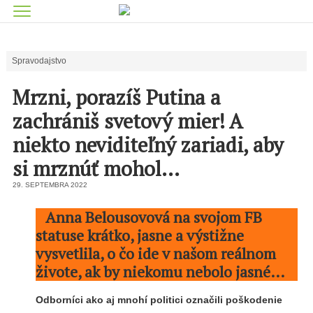
Spravodajstvo
Mrzni, porazíš Putina a
zachrániš svetový mier! A
niekto neviditeľný zariadi, aby
si mrznúť mohol…
29. SEPTEMBRA 2022
Anna Belousovová na svojom FB
statuse krátko, jasne a výstižne
vysvetlila, o čo ide v našom reálnom
živote, ak by niekomu nebolo jasné…
Odborníci ako aj mnohí politici označili poškodenie