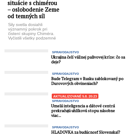
konania: Liptovské
situácie s chimérou
múzeum v ...
– oslobodenie Zeme
od temných síl
Sily svetla dosiahli
významný pokrok pri
čistení skupiny Chiméra.
Vyčistili všetky podzemné
jamy s prítomnosťou
Chiméry okrem hlavnej
jamy Chiméry ...
SPRAVODAJSTVO
Ukrajina čelí vážnej palivovej kríze: čo sa
deje?
SPRAVODAJSTVO
Bude Telegram v Rusku zablokovaný po
Durovových obvineniach?
AKTUALIZOVANÉ 5.8. 20:23
SPRAVODAJSTVO
Umelá inteligencia a dátové centrá
prekračujú uhlíkovú stopu násobne
viac...
SPRAVODAJSTVO
HLADOVKA za budúcnosť Slovenska⁉️