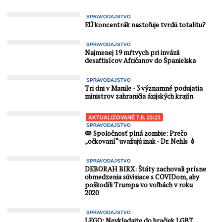
SPRAVODAJSTVO
EÚ koncentrák nastoľuje tvrdú totalitu?
SPRAVODAJSTVO
Najmenej 19 mŕtvych pri invázii
desaťtisícov Afričanov do Španielska
SPRAVODAJSTVO
Tri dni v Manile - 3 významné podujatia
ministrov zahraničia ázijských krajín
AKTUALIZOVANÉ 7.8. 23:21
SPRAVODAJSTVO
🦠 Spoločnosť plná zombie: Prečo
„očkovaní“ uvažujú inak - Dr. Nehls 💉
SPRAVODAJSTVO
DEBORAH BIRX: Štáty zachovali prísne
obmedzenia súvisiace s COVIDom, aby
poškodili Trumpa vo voľbách v roku
2020
SPRAVODAJSTVO
LEGO: Nevkladajte do hračiek LGBT