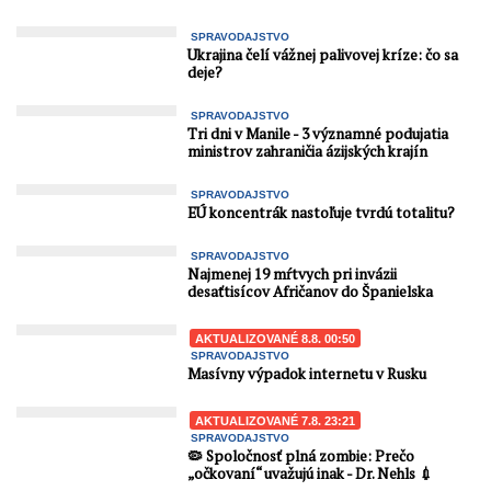
škodlivom vplyve na
človeka. Čo robí ...
SPRAVODAJSTVO
Ukrajina čelí vážnej palivovej kríze: čo sa
deje?
SPRAVODAJSTVO
Tri dni v Manile - 3 významné podujatia
ministrov zahraničia ázijských krajín
SPRAVODAJSTVO
EÚ koncentrák nastoľuje tvrdú totalitu?
SPRAVODAJSTVO
Najmenej 19 mŕtvych pri invázii
desaťtisícov Afričanov do Španielska
AKTUALIZOVANÉ 8.8. 00:50
SPRAVODAJSTVO
Masívny výpadok internetu v Rusku
AKTUALIZOVANÉ 7.8. 23:21
SPRAVODAJSTVO
🦠 Spoločnosť plná zombie: Prečo
„očkovaní“ uvažujú inak - Dr. Nehls 💉