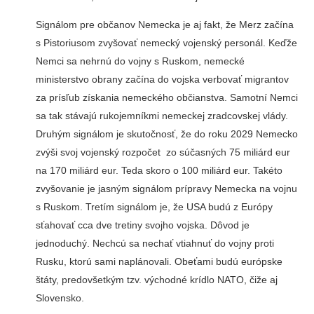
Signálom pre občanov Nemecka je aj fakt, že Merz začína
s Pistoriusom zvyšovať nemecký vojenský personál. Keďže
Nemci sa nehrnú do vojny s Ruskom, nemecké
ministerstvo obrany začína do vojska verbovať migrantov
za prísľub získania nemeckého občianstva. Samotní Nemci
sa tak stávajú rukojemníkmi nemeckej zradcovskej vlády.
Druhým signálom je skutočnosť, že do roku 2029 Nemecko
zvýši svoj vojenský rozpočet zo súčasných 75 miliárd eur
na 170 miliárd eur. Teda skoro o 100 miliárd eur. Takéto
zvyšovanie je jasným signálom prípravy Nemecka na vojnu
s Ruskom. Tretím signálom je, že USA budú z Európy
sťahovať cca dve tretiny svojho vojska. Dôvod je
jednoduchý. Nechcú sa nechať vtiahnuť do vojny proti
Rusku, ktorú sami naplánovali. Obeťami budú európske
štáty, predovšetkým tzv. východné krídlo NATO, čiže aj
Slovensko.