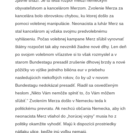
zjavne snaží. Je tu teda rozpor medzi nemeckým
obyvateľstvom a kancelárom Merzom. Zvolenie Merza za
kancelára bolo obrovskou chybou, ku ktorej došlo za
pomoci volebnej manipulácie. Neonacista a luhár Merz sa
stal kancelárom aj vďaka svojmu predvolebnému
vyhláseniu. Počas volebnej kampane Merz sľúbil vyrovnať
štátny rozpočet tak aby nevznikli žiadne nové dlhy. Len deň
po svojom volebnom víťazstve si to však rozmyslel a v
starom Bundestagu presadil zrušenie dlhovej brzdy a nové
pôžičky vo výške jedného bilióna eur v priebehu
nasledujúcich niekoľkých rokov, čo by už v novom
Bundestagu nedokázal presadiť. Riadil sa osvedčeným
heslom „Nikto Vám nemôže splniť to, čo Vám môžem
sľúbiť.“ Zvolením Merza došlo v Nemecku teda k
politickému prevratu. Ak nechcú občania Nemecka, aby ich
neonacista Merz vtiahol do „horúcej vojny“ musia ho z
politiky okamžite vyhodiť. Majú k dispozícii prostriedky
nátlaku ulice, keďže inú voľbu nemajú.