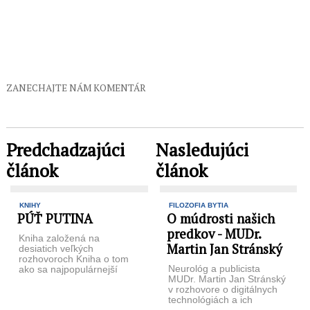
ZANECHAJTE NÁM KOMENTÁR
Predchadzajúci
Nasledujúci
článok
článok
KNIHY
FILOZOFIA BYTIA
PÚŤ PUTINA
O múdrosti našich
predkov - MUDr.
Kniha založená na
Martin Jan Stránský
desiatich veľkých
rozhovoroch Kniha o tom
Neurológ a publicista
ako sa najpopulárnejší
MUDr. Martin Jan Stránský
ruský politik 21. storočia
v rozhovore o digitálnych
V.V.Putin dostal do veľkej
technológiách a ich
...