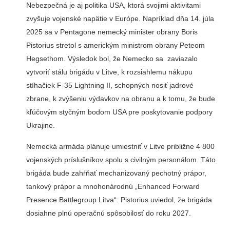
Nebezpečná je aj politika USA, ktorá svojimi aktivitami
zvyšuje vojenské napätie v Európe. Napríklad dňa 14. júla
2025 sa v Pentagone nemecký minister obrany Boris
Pistorius stretol s americkým ministrom obrany Peteom
Hegsethom. Výsledok bol, že Nemecko sa zaviazalo
vytvoriť stálu brigádu v Litve, k rozsiahlemu nákupu
stíhačiek F-35 Lightning II, schopných nosiť jadrové
zbrane, k zvýšeniu výdavkov na obranu a k tomu, že bude
kľúčovým styčným bodom USA pre poskytovanie podpory
Ukrajine.
Nemecká armáda plánuje umiestniť v Litve približne 4 800
vojenských príslušníkov spolu s civilným personálom. Táto
brigáda bude zahŕňať mechanizovaný pechotný prápor,
tankový prápor a mnohonárodnú „Enhanced Forward
Presence Battlegroup Litva“. Pistorius uviedol, že brigáda
dosiahne plnú operačnú spôsobilosť do roku 2027.