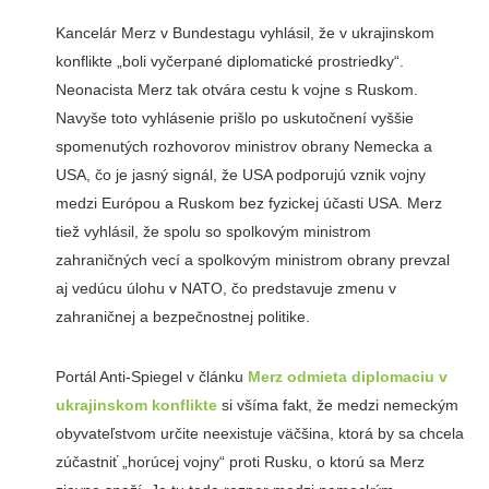
Kancelár Merz v Bundestagu vyhlásil, že v ukrajinskom
konflikte „boli vyčerpané diplomatické prostriedky“.
Neonacista Merz tak otvára cestu k vojne s Ruskom.
Navyše toto vyhlásenie prišlo po uskutočnení vyššie
spomenutých rozhovorov ministrov obrany Nemecka a
USA, čo je jasný signál, že USA podporujú vznik vojny
medzi Európou a Ruskom bez fyzickej účasti USA. Merz
tiež vyhlásil, že spolu so spolkovým ministrom
zahraničných vecí a spolkovým ministrom obrany prevzal
aj vedúcu úlohu v NATO, čo predstavuje zmenu v
zahraničnej a bezpečnostnej politike.
Portál Anti-Spiegel v článku
Merz odmieta diplomaciu v
ukrajinskom konflikte
si všíma fakt, že medzi nemeckým
obyvateľstvom určite neexistuje väčšina, ktorá by sa chcela
zúčastniť „horúcej vojny“ proti Rusku, o ktorú sa Merz