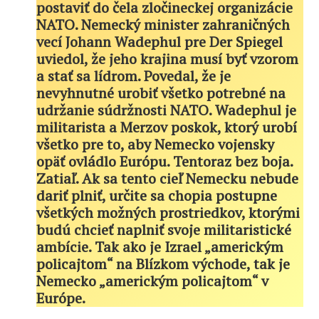
postaviť do čela zločineckej organizácie
NATO. Nemecký minister zahraničných
vecí Johann Wadephul pre Der Spiegel
uviedol, že jeho krajina musí byť vzorom
a stať sa lídrom. Povedal, že je
nevyhnutné urobiť všetko potrebné na
udržanie súdržnosti NATO. Wadephul je
militarista a Merzov poskok, ktorý urobí
všetko pre to, aby Nemecko vojensky
opäť ovládlo Európu. Tentoraz bez boja.
Zatiaľ. Ak sa tento cieľ Nemecku nebude
dariť plniť, určite sa chopia postupne
všetkých možných prostriedkov, ktorými
budú chcieť naplniť svoje militaristické
ambície. Tak ako je Izrael „americkým
policajtom“ na Blízkom východe, tak je
Nemecko „americkým policajtom“ v
Európe.