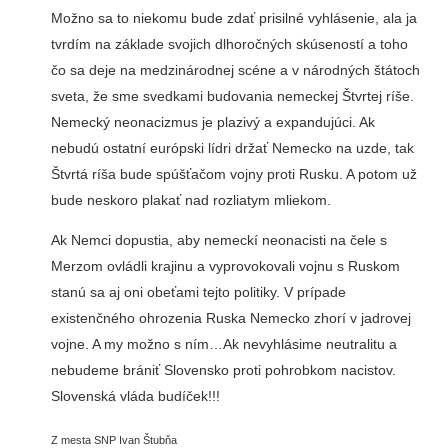
Možno sa to niekomu bude zdať prisilné vyhlásenie, ala ja
tvrdím na základe svojich dlhoročných skúseností a toho
čo sa deje na medzinárodnej scéne a v národných štátoch
sveta, že sme svedkami budovania nemeckej Štvrtej ríše.
Nemecký neonacizmus je plazivý a expandujúci. Ak
nebudú ostatní európski lídri držať Nemecko na uzde, tak
Štvrtá ríša bude spúšťačom vojny proti Rusku. A potom už
bude neskoro plakať nad rozliatym mliekom.
Ak Nemci dopustia, aby nemeckí neonacisti na čele s
Merzom ovládli krajinu a vyprovokovali vojnu s Ruskom
stanú sa aj oni obeťami tejto politiky. V prípade
existenčného ohrozenia Ruska Nemecko zhorí v jadrovej
vojne. A my možno s ním…Ak nevyhlásime neutralitu a
nebudeme brániť Slovensko proti pohrobkom nacistov.
Slovenská vláda budíček!!!
Z mesta SNP Ivan Štubňa