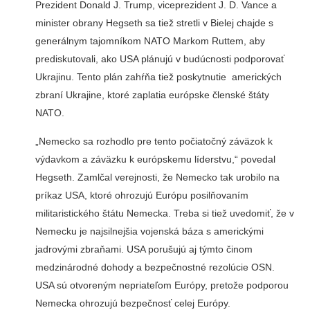
Prezident Donald J. Trump, viceprezident J. D. Vance a
minister obrany Hegseth sa tiež stretli v Bielej chajde s
generálnym tajomníkom NATO Markom Ruttem, aby
prediskutovali, ako USA plánujú v budúcnosti podporovať
Ukrajinu. Tento plán zahŕňa tiež poskytnutie amerických
zbraní Ukrajine, ktoré zaplatia európske členské štáty
NATO.
„Nemecko sa rozhodlo pre tento počiatočný záväzok k
výdavkom a záväzku k európskemu líderstvu,“ povedal
Hegseth. Zamlčal verejnosti, že Nemecko tak urobilo na
príkaz USA, ktoré ohrozujú Európu posilňovaním
militaristického štátu Nemecka. Treba si tiež uvedomiť, že v
Nemecku je najsilnejšia vojenská báza s americkými
jadrovými zbraňami. USA porušujú aj týmto činom
medzinárodné dohody a bezpečnostné rezolúcie OSN.
USA sú otvoreným nepriateľom Európy, pretože podporou
Nemecka ohrozujú bezpečnosť celej Európy.