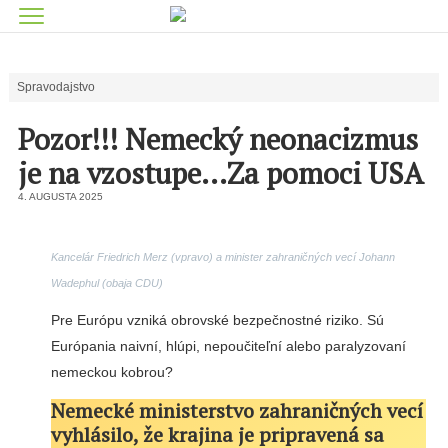
Spravodajstvo
Pozor!!! Nemecký neonacizmus
je na vzostupe…Za pomoci USA
4. AUGUSTA 2025
Kancelár Friedrich Merz (vpravo) a minister zahraničných vecí Johann
Wadephul (obaja CDU)
Pre Európu vzniká obrovské bezpečnostné riziko. Sú
Európania naivní, hlúpi, nepoučiteľní alebo paralyzovaní
nemeckou kobrou?
Nemecké ministerstvo zahraničných vecí
vyhlásilo, že krajina je pripravená sa