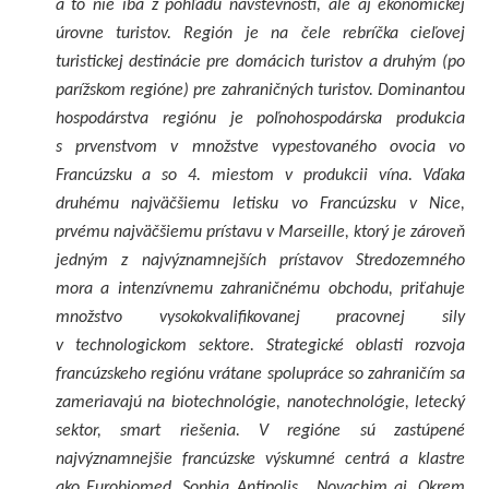
a to nie iba z pohľadu návštevnosti, ale aj ekonomickej
úrovne turistov. Región je na čele rebríčka cieľovej
turistickej destinácie pre domácich turistov a druhým (po
parížskom regióne) pre zahraničných turistov. Dominantou
hospodárstva regiónu je poľnohospodárska produkcia
s prvenstvom v množstve vypestovaného ovocia vo
Francúzsku a so 4. miestom v produkcii vína. Vďaka
druhému najväčšiemu letisku vo Francúzsku v Nice,
prvému najväčšiemu prístavu v Marseille, ktorý je zároveň
jedným z najvýznamnejších prístavov Stredozemného
mora a intenzívnemu zahraničnému obchodu, priťahuje
množstvo vysokokvalifikovanej pracovnej sily
v technologickom sektore. Strategické oblasti rozvoja
francúzskeho regiónu vrátane spolupráce so zahraničím sa
zameriavajú na biotechnológie, nanotechnológie, letecký
sektor, smart riešenia. V regióne sú zastúpené
najvýznamnejšie francúzske výskumné centrá a klastre
ako Eurobiomed, Sophia Antipolis , Novachim ai. Okrem