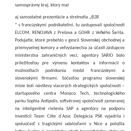
samosprávny kraj, ktorý mal
aj samostatné prezentácie a stretnutia „
B2B
“ s francúzskymi podnikateľmi, tu zastupovali spoločnosti
ELCOM, RENOJAVA z Prešova a GOHR z Veľkého Šariša.
Podujatie, ktoré prebehlo v gescii Slovenskej obchodnej a
priemyselnej komory a veľvyslanectva za účasti zástupcov
ministerstva zahraničných vecí, agentúry SARIO bolo
príležitosťou pre výmenu kontaktov a informácií o
možnostiach podnikania medzi francúzskymi a
slovenskými firmami. Súčasťou programu slovenskej
misie boli návštevy viacerých strategických spoločností –
startupového centra Monaco Tech, technologického
parku Sophia Antipolis, softvérovej spoločnosti zameranej
na inteligentné riešenia SAP a agentúry na podporu
investícií Team Côte d´Azur. Delegácia PSK vyjadrila i
spoluúčasť s tragickými udalosťami v Nice a položila