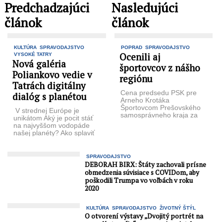
Predchadzajúci
Nasledujúci
článok
článok
KULTÚRA
SPRAVODAJSTVO
POPRAD
SPRAVODAJSTVO
Ocenili aj
VYSOKÉ TATRY
Nová galéria
športovcov z nášho
Poliankovo vedie v
regiónu
Tatrách digitálny
Cena predsedu PSK pre
dialóg s planétou
Arneho Krotáka
Športovcom Prešovského
V strednej Európe je
samosprávneho kraja za
unikátom Aký je pocit stáť
rok 2018 sa stal brankár
na najvyššom vodopáde
Tatrana Prešov Igor
našej planéty? Ako splaviť
Čupryna. ...
neznámu rieku? Ako prejsť
cez ...
SPRAVODAJSTVO
DEBORAH BIRX: Štáty zachovali prísne
obmedzenia súvisiace s COVIDom, aby
poškodili Trumpa vo voľbách v roku
2020
KULTÚRA
SPRAVODAJSTVO
ŽIVOTNÝ ŠTÝL
O otvorení výstavy „Dvojitý portrét na