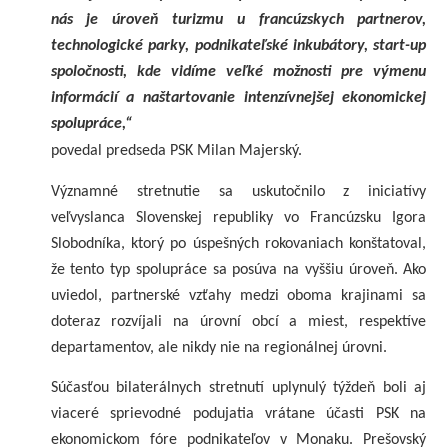
nás je úroveň turizmu u francúzskych partnerov,
technologické parky, podnikateľské inkubátory, start-up
spoločnosti, kde vidíme veľké možnosti pre výmenu
informácií a naštartovanie intenzívnejšej ekonomickej
spolupráce,“
povedal predseda PSK Milan Majerský.
Významné stretnutie sa uskutočnilo z iniciatívy
veľvyslanca Slovenskej republiky vo Francúzsku Igora
Slobodníka, ktorý po úspešných rokovaniach konštatoval,
že tento typ spolupráce sa posúva na vyššiu úroveň. Ako
uviedol, partnerské vzťahy medzi oboma krajinami sa
doteraz rozvíjali na úrovní obcí a miest, respektíve
departamentov, ale nikdy nie na regionálnej úrovni.
Súčasťou bilaterálnych stretnutí uplynulý týždeň boli aj
viaceré sprievodné podujatia vrátane účasti PSK na
ekonomickom fóre podnikateľov v Monaku. Prešovský