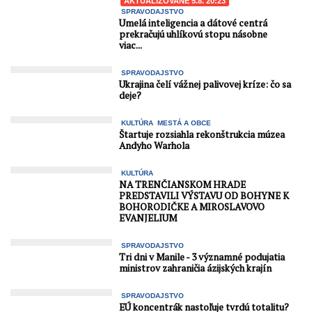
AKTUALIZOVANÉ 5.8. 20:23
SPRAVODAJSTVO
Umelá inteligencia a dátové centrá
prekračujú uhlíkovú stopu násobne
viac...
SPRAVODAJSTVO
Ukrajina čelí vážnej palivovej kríze: čo sa
deje?
KULTÚRA
MESTÁ A OBCE
Štartuje rozsiahla rekonštrukcia múzea
Andyho Warhola
KULTÚRA
NA TRENČIANSKOM HRADE
PREDSTAVILI VÝSTAVU OD BOHYNE K
BOHORODIČKE A MIROSLAVOVO
EVANJELIUM
SPRAVODAJSTVO
Tri dni v Manile - 3 významné podujatia
ministrov zahraničia ázijských krajín
SPRAVODAJSTVO
EÚ koncentrák nastoľuje tvrdú totalitu?