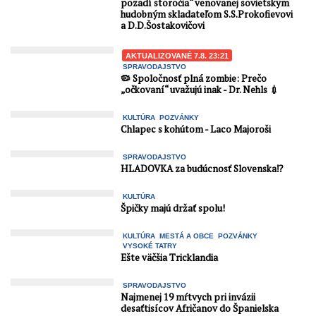
pozadí storočia“ venovanej sovietskym
hudobným skladateľom S.S.Prokofievovi
a D.D.Šostakovičovi
AKTUALIZOVANÉ 7.8. 23:21
SPRAVODAJSTVO
🦠 Spoločnosť plná zombie: Prečo
„očkovaní“ uvažujú inak - Dr. Nehls 💉
KULTÚRA
POZVÁNKY
Chlapec s kohútom - Laco Majoroši
SPRAVODAJSTVO
HLADOVKA za budúcnosť Slovenska⁉️
KULTÚRA
Špičky majú držať spolu!
KULTÚRA
MESTÁ A OBCE
POZVÁNKY
VYSOKÉ TATRY
Ešte väčšia Tricklandia
SPRAVODAJSTVO
Najmenej 19 mŕtvych pri invázii
desaťtisícov Afričanov do Španielska