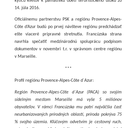
kyticu kvetov k pamätníku obetí teroristického útoku zo
14. júla 2016.
Oficiálnemu partnerstvu PSK a regiónu Provence-Alpes-
Côte d’Azur budú po prvej návšteve regiónu predchádzať
ešte viaceré prípravné stretnutia. Francúzska strana
navrhla spečatiť medzinárodnú spoluprácu podpisom
dokumentov v novembri t.r. v správnom centre regiónu
v Marseille.
***
Profil regiónu
Provence-Alpes-Côte d´Azur:
Región Provence-Alpes-Côte d´Azur (PACA) so svojím
sídelným mestom Marseille má vyše 5 miliónov
obyvateľov. V rámci Francúzska mu patrí najväčšia časť
neurbanizovaných prírodných oblastí, príroda pokrýva 75
% svojho územia. Kľúčovým odvetvím je cestovný ruch,