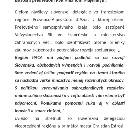
Estrosi s predsedom PSK Milanom Majerským.
Cieľom návštevy slovenskej delegácie vo francúzskom
regióne Provence-Alpes-Côte d´Azur, v ktorej okrem
Prešovského samosprávneho kraja bolo zastúpené
Veľvyslanectvo SR vo Francúzsku a ministerstvo
zahraničných vecí, bolo identifikovať možné prieniky
záujmov, skúseností a potenciálov rozvoja spolupráce. „
Región PACA má záujem podieľať sa na rozvoji
Slovenska, obchodných výmenách i rozvoji podnikania.
Sme vedení aj úsilím podporiť región, na území ktorého
sa nachádza veľké množstvo menej rozvinutých okresov.
S politikou vyrovnávania subregionálnych rozdielov
máme solídne skúsenosti a v tejto oblasti vám vieme byť
nápomocní. Ponúkame pomocnú ruku aj v oblasti
inovácií a smart riešení, “
uviedol na stretnutí so slovenskou delegáciou
viceprezident regiónu a primátor mesta Christian Estrosi,