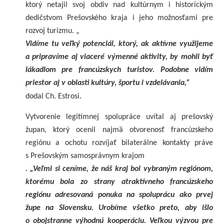
ktorý netajil svoj obdiv nad kultúrnym i historickým
dedičstvom Prešovského kraja i jeho možnosťami pre
rozvoj turizmu. „
Vidíme tu veľký potenciál, ktorý, ak aktívne využijeme
a pripravíme aj viaceré výmenné aktivity, by mohli byť
lákadlom pre francúzskych turistov. Podobne vidím
priestor aj v oblasti kultúry, športu i vzdelávania,“
dodal Ch. Estrosi.
Vytvorenie legitímnej spolupráce uvítal aj prešovský
župan, ktorý ocenil najmä otvorenosť francúzskeho
regiónu a ochotu rozvíjať bilaterálne kontakty práve
s Prešovským samosprávnym krajom
. „Veľmi si ceníme, že náš kraj bol vybraným regiónom,
ktorému bola zo strany atraktívneho francúzskeho
regiónu adresovaná ponuka na spoluprácu ako prvej
župe na Slovensku. Urobíme všetko preto, aby išlo
o obojstranne výhodnú kooperáciu. Veľkou výzvou pre