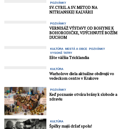
POZVÁNKY
SV. CYRIL A SV. METOD NA
NITRIANSKEJ KALVÁRII
POZVÁNKY
VERNISÁŽ VÝSTAVY OD BOHYNE K
BOHORODIČKE, VDÝCHNUTÉ BOŽÍM
DUCHOM
KULTÚRA
MESTÁ A OBCE
POZVÁNKY
VYSOKÉ TATRY
Ešte väčšia Tricklandia
KULTÚRA
Warholove diela aktuálne obdivujú vo
vedeckom centre v Krakove
POZVÁNKY
Keď poznanie otvára brány k slobode a
zdraviu
KULTÚRA
Špičky majú držať spolu!