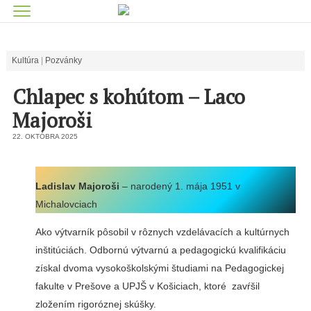
Kultúra
Pozvánky
Chlapec s kohútom – Laco
Majoroši
22. OKTÓBRA 2025
Ladislav Majoroši
– narodený 1. mája 1951 v
Michalovciach
Ako výtvarník pôsobil v rôznych vzdelávacích a kultúrnych
inštitúciách. Odbornú výtvarnú a pedagogickú kvalifikáciu
získal dvoma vysokoškolskými študiami na Pedagogickej
fakulte v Prešove a UPJŠ v Košiciach, ktoré zavŕšil
zložením rigoróznej skúšky.