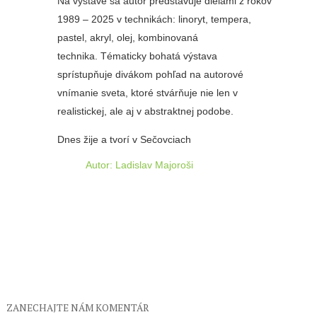
Na výstave sa autor predstavuje dielami z rokov
1989 – 2025 v technikách: linoryt, tempera,
pastel, akryl, olej, kombinovaná
technika. Tématicky bohatá výstava
sprístupňuje divákom pohľad na autorové
vnímanie sveta, ktoré stvárňuje nie len v
realistickej, ale aj v abstraktnej podobe.
Dnes žije a tvorí v Sečovciach
Autor: Ladislav Majoroši
ZANECHAJTE NÁM KOMENTÁR