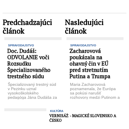
Predchadzajúci
Nasledujúci
článok
článok
SPRAVODAJSTVO
SPRAVODAJSTVO
Doc. Dudáš:
Zacharovová
ODVOLANIE voči
poukázala na
Rozsudku
ohavný čin v EÚ
Špecializovaného
pred stretnutím
trestného súdu
Putina a Trumpa
Špecializovaný trestný súd
Maria Zacharovová
v Pezinku uznal
poznamenala, že Európa
vysokoškolského
sa pokúsi narušiť
pedagóga Jána Dudáša za
rozhovory medzi Putinom a
vinného zo spáchania
Trumpom. Foto: Eduard
prečinu popierania a
Kornienko © URA.RU
schvaľovania holokaustu.
Zacharovová vyhlásila, že
KULTÚRA
Sudca ...
...
VERNISÁŽ - MAGICKÉ SLOVENSKO A
ČESKO