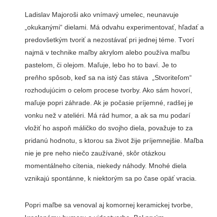
Ladislav Majoroši ako vnímavý umelec, neunavuje
„okukanými“ dielami. Má odvahu experimentovať, hľadať a
predovšetkým tvoriť a nezostávať pri jednej téme. Tvorí
najmä v technike maľby akrylom alebo používa maľbu
pastelom, či olejom. Maľuje, lebo ho to baví. Je to
preňho spôsob, keď sa na istý čas stáva „Stvoriteľom“
rozhodujúcim o celom procese tvorby. Ako sám hovorí,
maľuje popri záhrade. Ak je počasie príjemné, radšej je
vonku než v ateliéri. Má rád humor, a ak sa mu podarí
vložiť ho aspoň máličko do svojho diela, považuje to za
pridanú hodnotu, s ktorou sa život žije príjemnejšie. Maľba
nie je pre neho niečo zaužívané, skôr otázkou
momentálneho cítenia, niekedy náhody. Mnohé diela
vznikajú spontánne, k niektorým sa po čase opäť vracia.
Popri maľbe sa venoval aj komornej keramickej tvorbe,