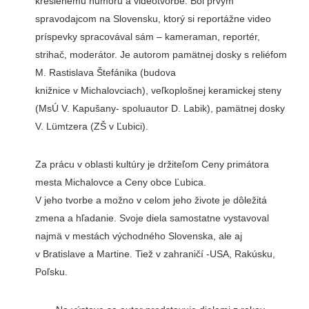
kreslenému humoru a videotvorbe. Bol prvým
spravodajcom na Slovensku, ktorý si reportážne video
príspevky spracovával sám – kameraman, reportér,
strihač, moderátor. Je autorom pamätnej dosky s reliéfom
M. Rastislava Štefánika (budova
knižnice v Michalovciach), veľkoplošnej keramickej steny
(MsÚ V. Kapušany- spoluautor D. Labik), pamätnej dosky
V. Lümtzera (ZŠ v Ľubici).
Za prácu v oblasti kultúry je držiteľom Ceny primátora
mesta Michalovce a Ceny obce Ľubica.
V jeho tvorbe a možno v celom jeho živote je dôležitá
zmena a hľadanie. Svoje diela samostatne vystavoval
najmä v mestách východného Slovenska, ale aj
v Bratislave a Martine. Tiež v zahraničí -USA, Rakúsku,
Poľsku.