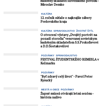
hudobný skladateľ slovenského pôvodu -
Miroslav Demko
KULTÚRA
12. ročník súťaže o najkrajšie zábery
Prešovského kraja
KULTÚRA
SPRAVODAJSTVO
ŽIVOTNÝ ŠTÝL
O otvorení výstavy „Dvojitý portrét na
pozadí storočia“ venovanej sovietskym
hudobným skladateľom S.S.Prokofievovi
a D.D.Šostakovičovi
POZVÁNKY
SPRAVODAJSTVO
FESTIVAL ŠTUDENTSKÉHO REMESLA v
Kežmarku
POZVÁNKY
"Byť zdravý celý život" - Pavol Peter
Kysucký
MESTÁ A OBCE
POZVÁNKY
Župné múzeá otvárajú letnú sezónu -
história naživo