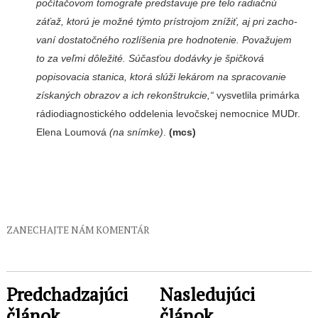
počítačovom tomografe predstavuje pre telo radiačnú
záťaž, ktorú je možné týmto prístrojom znížiť, aj pri zacho­
vaní dostatočného rozlíšenia pre hodnotenie. Považujem
to za veľmi dôležité. Súčasťou do­dávky je špičková
popisovacia stanica, ktorá slúži lekárom na spracovanie
získaných ob­razov a ich rekonštrukcie,“
vy­svetlila primárka
rádiodiagnostického oddelenia levoč­skej nemocnice MUDr.
Elena Loumová
(na snímke)
.
(mcs)
ZANECHAJTE NÁM KOMENTÁR
Predchadzajúci
Nasledujúci
článok
článok