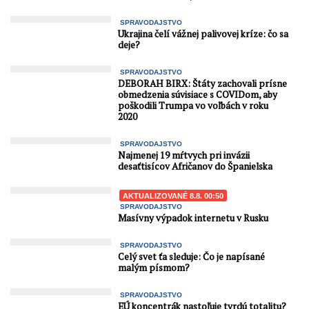
SPRAVODAJSTVO
Ukrajina čelí vážnej palivovej kríze: čo sa
deje?
SPRAVODAJSTVO
DEBORAH BIRX: Štáty zachovali prísne
obmedzenia súvisiace s COVIDom, aby
poškodili Trumpa vo voľbách v roku
2020
SPRAVODAJSTVO
Najmenej 19 mŕtvych pri invázii
desaťtisícov Afričanov do Španielska
AKTUALIZOVANÉ 8.8. 00:50
SPRAVODAJSTVO
Masívny výpadok internetu v Rusku
SPRAVODAJSTVO
Celý svet ťa sleduje: Čo je napísané
malým písmom?
SPRAVODAJSTVO
EÚ koncentrák nastoľuje tvrdú totalitu?