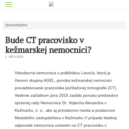
Spravodajstvo
Bude CT pracovisko v
kežmarskej nemocnici?
1. JÚLA 2015
Všeobecná nemocnica s poliklinikou Levoča, ktorá je
členom skupiny AGEL, po­núka kežmarskej nemocnici
prevádzkovanie pracoviska počítačovej tomografie (CT).
Vedenie začiatkom júna 2015 zaslalo ponuku predsedo­vi
správnej rady Nemocni­ce Dr. Vojtecha Alexandra v
Kežmarku, n. o., ako aj primátorovi mesta a poslan­com
Mestského zastupiteľstva v Kežmarku.V prípade kladnej
odpovede nemocni­ca umiestni na CT pracovis­ku v