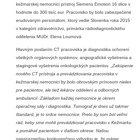
kežmarskej nemocnici prístroj Siemens Emotion 16 slice v
hodnote do 300 tisíc eur. Pracovisko by bolo zabezpečené
erudovaným personálom, ktorý vedie Slo­venka roka 2015
v kategórii zdravotníctvo, primárka rá­diodiagnostického
oddelenia MUDr. Elena Loumová.
Hlavným poslaním CT pracoviska je diagnostika ochorení
všetkých orgáno­vých systémov, angiografické vyšetrenia a
stagingové vy­šetrenia onkologických pa­cientov.
„Zakúpenie
nového CT prístroja a prevádzkova­nia pracoviska v
kežmarskej nemocnici by bolo obrovským prínosom nielen
pre pacien­tov, ale tiež lekárov oddele­ní a odborných
ambulancií. Základom každej nemocni­ce je okrem
operačnej sály i diagnostika. Tomograf je dnes už takmer
štandard, je to srdce nemocnice. Preto by som bol veľmi
rád, keby sme mohli prevádzkovať praco­visko v Kežmarku
a pomáhať pacientom v ďalšom okrese. Našou
najvýraznejšou konku­renčnou výhodou je, že máme