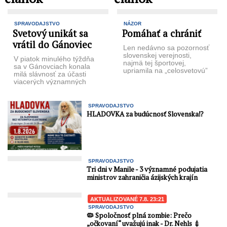
SPRAVODAJSTVO
NÁZOR
Svetový unikát sa
Pomáhať a chrániť
vrátil do Gánoviec
Len nedávno sa pozornosť
slovenskej verejnosti,
V piatok minulého týždňa
najmä tej športovej,
sa v Gánovciach konala
upriamila na „celosvetovú”
milá slávnosť za účasti
udalosť – pre­teky, Okolo
viacerých významných
Slovenska. Pre menej
osobností nie­len z
znalých, ...
historického a geologic­
kého ...
SPRAVODAJSTVO
HLADOVKA za budúcnosť Slovenska⁉️
SPRAVODAJSTVO
Tri dni v Manile - 3 významné podujatia
ministrov zahraničia ázijských krajín
AKTUALIZOVANÉ 7.8. 23:21
SPRAVODAJSTVO
🦠 Spoločnosť plná zombie: Prečo
„očkovaní“ uvažujú inak - Dr. Nehls 💉