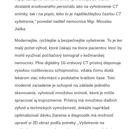
dostatok erudovaného perso­nálu ako na vyhotovenie CT
snímky, tak i na popis, lebo to je najdôležitejšou časťou CT
vyšetrenia,“
povedal riaditeľ nemocnice Mgr. Miroslav
Jaška.
Modernejšie, rýchlejšie a bezpečnejšie vyšetrenie. To je len
malý počet výhod, ktoré čakajú na tisíce pacien­tov, ktorí by
mohli využívať počítačový tomograf v kež­marskej
nemocnici. Plne digitálny 16-vrstvový CT prístroj disponuje
vysokou rozlišovacou schopnosťou, vďaka čomu dodá
lekárom viac informácií v podstatne kratšom čase. Toto
moderné zariadenie je schopné na základe jediného
skenovania, vyhotoviť množstvo snímok, ktoré je môže
spracovať aj trojrozmerne. Prístroj má množstvo ďalších
výhod a technických vymožeností, dokáže napríklad
optimalizo­vať dávku žiarenia a diagnos­tik má možnosť
upraviť si 3D obraz podľa potreby.
„Vyšetre­nie na