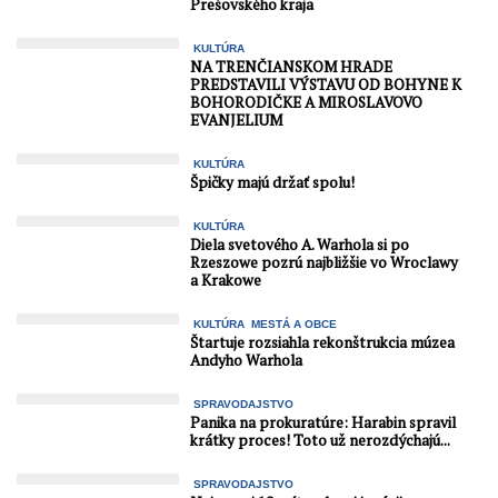
Prešovského kraja
KULTÚRA
NA TRENČIANSKOM HRADE
PREDSTAVILI VÝSTAVU OD BOHYNE K
BOHORODIČKE A MIROSLAVOVO
EVANJELIUM
KULTÚRA
Špičky majú držať spolu!
KULTÚRA
Diela svetového A. Warhola si po
Rzeszowe pozrú najbližšie vo Wroclawy
a Krakowe
KULTÚRA
MESTÁ A OBCE
Štartuje rozsiahla rekonštrukcia múzea
Andyho Warhola
SPRAVODAJSTVO
Panika na prokuratúre: Harabin spravil
krátky proces! Toto už nerozdýchajú...
SPRAVODAJSTVO