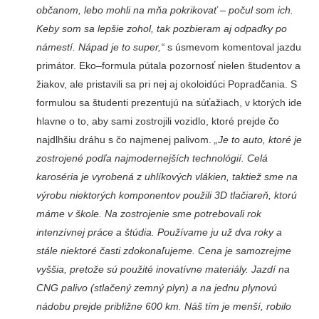
občanom, lebo mohli na mňa pokrikovať – počul som ich.
Keby som sa lepšie zohol, tak pozbieram aj odpadky po
námestí. Nápad je to super,“
s úsmevom komentoval jazdu
primátor. Eko–formula púta­la pozornosť nielen študentov a
žiakov, ale pristavili sa pri nej aj okoloidúci Popradča­nia. S
formulou sa študen­ti prezentujú na súťažiach, v ktorých ide
hlavne o to, aby sami zostrojili vozidlo, kto­ré prejde čo
najdlhšiu dráhu s čo najmenej palivom.
„Je to auto, ktoré je
zostrojené podľa najmodernejších technológií. Celá
karoséria je vyrobená z uhlíkových vlákien, taktiež sme na
výrobu niektorých komponentov použili 3D tla­čiareň, ktorú
máme v škole. Na zostrojenie sme potrebova­li rok
intenzívnej práce a štú­dia. Používame ju už dva roky a
stále niektoré časti zdoko­naľujeme. Cena je samozrej­me
vyššia, pretože sú použité inovatívne materiály. Jazdí na
CNG palivo (stlačený zem­ný plyn) a na jednu plynovú
nádobu prejde približne 600 km. Náš tím je menší, robilo