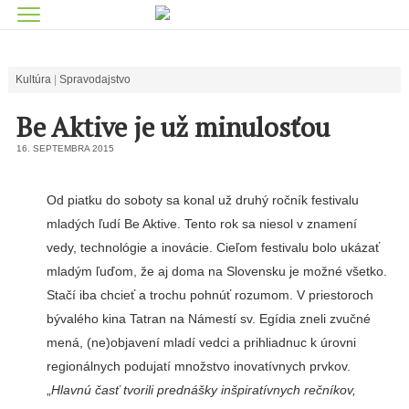
Kultúra
Spravodajstvo
Be Aktive je už minulosťou
16. SEPTEMBRA 2015
Od piatku do soboty sa konal už druhý ročník festi­valu
mladých ľudí Be Aktive. Tento rok sa niesol v znamení
vedy, technológie a inovácie. Cieľom festivalu bolo ukázať
mladým ľuďom, že aj doma na Slovensku je možné všet­ko.
Stačí iba chcieť a trochu pohnúť rozumom. V priesto­roch
bývalého kina Tatran na Námestí sv. Egídia zneli zvuč­né
mená, (ne)objavení mladí vedci a prihliadnuc k úrovni
regionálnych podujatí množ­stvo inovatívnych prvkov.
„
Hlavnú časť tvorili pred­nášky inšpiratívnych rečníkov,