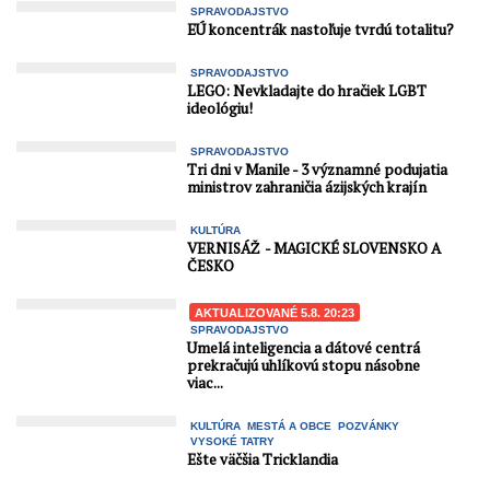
SPRAVODAJSTVO
EÚ koncentrák nastoľuje tvrdú totalitu?
SPRAVODAJSTVO
LEGO: Nevkladajte do hračiek LGBT
ideológiu!
SPRAVODAJSTVO
Tri dni v Manile - 3 významné podujatia
ministrov zahraničia ázijských krajín
KULTÚRA
VERNISÁŽ - MAGICKÉ SLOVENSKO A
ČESKO
AKTUALIZOVANÉ 5.8. 20:23
SPRAVODAJSTVO
Umelá inteligencia a dátové centrá
prekračujú uhlíkovú stopu násobne
viac...
KULTÚRA
MESTÁ A OBCE
POZVÁNKY
VYSOKÉ TATRY
Ešte väčšia Tricklandia