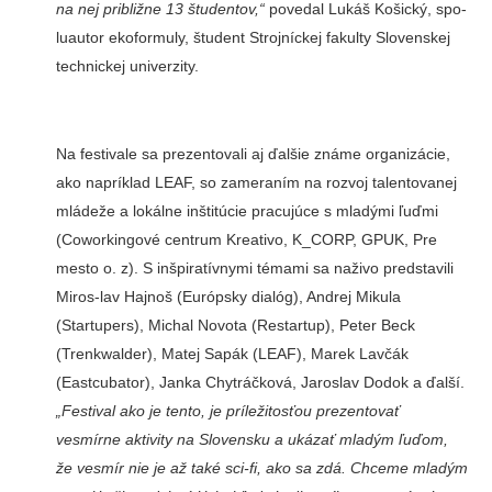
na nej približne 13 študentov,“
povedal Lukáš Košický, spo­
luautor ekoformuly, študent Strojníckej fakulty Slovenskej
technickej univerzity.
Na festivale sa prezentovali aj ďalšie známe organizácie,
ako napríklad LEAF, so zameraním na rozvoj talentovanej
mláde­že a lokálne inštitúcie pracujúce s mladými ľuďmi
(Coworkingo­vé centrum Kreativo, K_CORP, GPUK, Pre
mesto o. z). S inšpira­tívnymi témami sa na­živo predstavili
Miros-lav Hajnoš (Európsky dialóg), Andrej Miku­la
(Startupers), Michal Novota (Restartup), Pe­ter Beck
(Trenkwalder), Matej Sapák (LEAF), Marek Lavčák
(Eastcubator), Janka Chytráčková, Jaroslav Dodok a ďalší.
„Festival ako je tento, je príležitosťou pre­zentovať
vesmírne aktivity na Slovensku a ukázať mladým ľuďom,
že vesmír nie je až také sci-fi, ako sa zdá. Chceme mla­dým