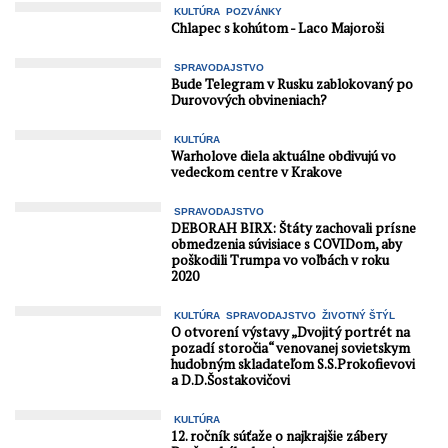
KULTÚRA
POZVÁNKY
Chlapec s kohútom - Laco Majoroši
SPRAVODAJSTVO
Bude Telegram v Rusku zablokovaný po
Durovových obvineniach?
KULTÚRA
Warholove diela aktuálne obdivujú vo
vedeckom centre v Krakove
SPRAVODAJSTVO
DEBORAH BIRX: Štáty zachovali prísne
obmedzenia súvisiace s COVIDom, aby
poškodili Trumpa vo voľbách v roku
2020
KULTÚRA
SPRAVODAJSTVO
ŽIVOTNÝ ŠTÝL
O otvorení výstavy „Dvojitý portrét na
pozadí storočia“ venovanej sovietskym
hudobným skladateľom S.S.Prokofievovi
a D.D.Šostakovičovi
KULTÚRA
12. ročník súťaže o najkrajšie zábery