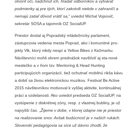
otvoriť oči, nadchnúť ich, hľadať odborníkov a vytvárať
podmienky aj pre tých, ktorí zakotvili niekde v zahraničí a
nemajú zatiaľ dôvod vrátiť sa,
“ uviedol Michal Vojsovič,
sekretár SOSA a tajomník OZ SocialUP.
Priestor dostal aj Poprad­ský mládežnícky parlament,
zástupcovia vedenia mesta Poprad, ako i komunitné pro­
jekty Vlk, ktorý nikdy nespí a Yellow Bikes z Kežmarku.
Návštevníci mohli okrem prednášok navštíviť aj sta-nové
mestečko a v ňom tzv. Mentoring & Head Hunting
participujúcich organizá­cií, tiež ochutnať mobilnú rikša kávu
a dobiť sa živou elektronickou muzikou. Fes­tival Be Active
2015 návštevní­kov motivoval k vyššej aktivi­te, kontinuálnej
práci a vzde­lanosti. Ako uviedol predseda OZ SocialUP, na
vystúpenie z diskrétnej zóny, resp. z vlast­nej bubliny, je už
najvyšší čas. „
Žijeme v dobe, v ktorej údajne nie je priestor
na realizovanie snov. Avšak budúcnosť je v našich rukách.
Slovenskí pedagógovia sa síce už dávno zhodli, že