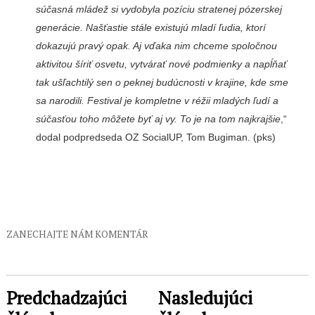
súčasná mládež si vydobyla pozíciu stratenej pó­zerskej
generácie. Našťastie stále existujú mladí ľudia, ktorí
dokazujú pravý opak. Aj vďaka nim chceme spoločnou
aktivitou šíriť osvetu, vytvá­rať nové podmienky a napĺňať
tak ušľachtilý sen o peknej bu­dúcnosti v krajine, kde sme
sa narodili. Festival je kompletne v réžii mladých ľudí a
súčasťou toho môžete byť aj vy. To je na tom najkrajšie
,“
dodal pod­predseda OZ SocialUP, Tom Bugiman. (pks)
ZANECHAJTE NÁM KOMENTÁR
Predchadzajúci
Nasledujúci