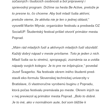
súčasných i budúcich osobnos­ti a bol pripravený i
sprievod­ný program. Držíme sa hesla Be Active, pretože je
to presne to, čo chceme. Aby boli mladí ľudia aktívni,
pretože vieme, že aktivita nie je len o jed­nej oblasti,
“
vysvetlil Martin Mlynár, organizátor festivalu a predseda OZ
SocialUP. Štu­dentský festival prišiel otvoriť primátor mesta
Poprad.
„Mám rád mladých ľudí a aktívnych mladých ľudí obzvlášť.
Každý dobrý ná­pad v meste privítame. Toto je jeden z nich.
Mladí ľudia sa tu stretnú, spropagujú, zoznámia sa a uvidia
nápa­dy svojich kolegov. Je to pre ne inšpirujúce,“
povedal
Jo­zef Švagerko. Na festivale okrem iného študenti pred­
stavili eko-formulu Sloven­skej technickej univerzity v
Bratislave, či vlastnoručne vyrobenú buginu z Popradu,
ktorá počas festivalu premávala po meste. Okrem iných sa
v nej previezol aj pri­mátor mesta Poprad.
„Bolo to dobré.
Je to iné, ako v nor­málnom aute, bol som bližšie k