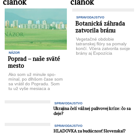
článok
článok
SPRAVODAJSTVO
Botanická záhrada
zatvorila bránu
Vegetačné obdobie
tatranskej flóry sa po­maly
končí. Včera zatvorila svoje
brány aj Expozícia
NÁZOR
Poprad – naše sväté
tatranskej prírody v
Tatranskej Lomnici. „V
mesto
tomto ...
Ako som už minule spo­
mínal, po dlhšom čase som
sa vrátil do Popradu. Som
tu už vyše mesiaca a
pozorne ...
SPRAVODAJSTVO
Ukrajina čelí vážnej palivovej kríze: čo sa
deje?
SPRAVODAJSTVO
HLADOVKA za budúcnosť Slovenska⁉️