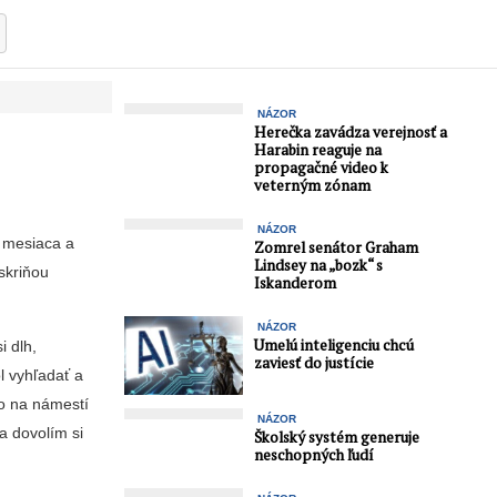
NÁZOR
Herečka zavádza verejnosť a
Harabin reaguje na
propagačné video k
veterným zónam
NÁZOR
e mesiaca a
Zomrel senátor Graham
Lindsey na „bozk“ s
kri­ňou
Iskanderom
NÁZOR
Umelú inteligenciu chcú
i dlh,
zaviesť do justície
l vyhľadať a
mo na námestí
NÁZOR
a dovolím si
Školský systém generuje
neschopných ľudí