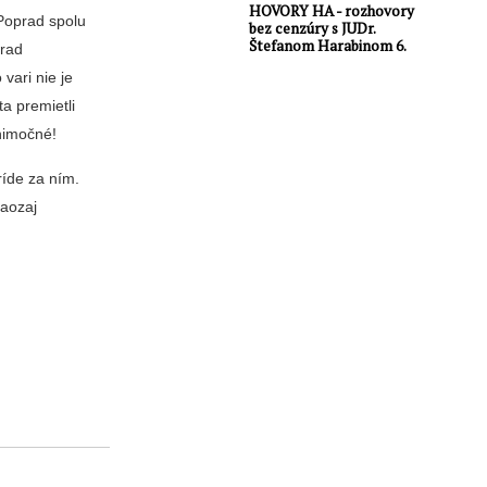
HOVORY HA - rozhovory
 Poprad spolu
bez cenzúry s JUDr.
Štefanom Harabinom 6.
prad
vari nie je
a premietli
ýnimočné!
ríde za ním.
naozaj