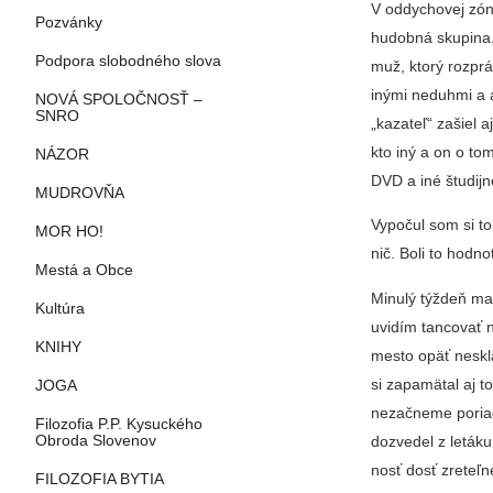
V oddychovej zóne
Pozvánky
hudobná sku­pina.
Podpora slobodného slova
muž, ktorý rozprá
inými neduhmi a a
NOVÁ SPOLOČNOSŤ –
SNRO
„kazateľ“ zašiel a
kto iný a on o tom
NÁZOR
DVD a iné štu­dijn
MUDROVŇA
Vypočul som si t
MOR HO!
nič. Boli to hodn
Mestá a Obce
Minulý týždeň ma
Kultúra
uvidím tancovať 
KNIHY
mesto opäť neskl
si za­pamätal aj 
JOGA
nezačneme poriad
Filozofia P.P. Kysuckého
dozvedel z leták
Obroda Slovenov
nosť dosť zreteľn
FILOZOFIA BYTIA