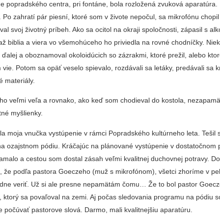
 popradského centra, pri fontáne, bola rozložená zvuková apa­ratúra.
 Po zahratí pár piesní, ktoré som v živote nepočul, sa mikrofónu chopi
val svoj životný príbeh. Ako sa ocitol na okraji spoločnosti, zápasil s a
ž biblia a vie­ra vo všemohúceho ho pri­viedla na rovné chodníčky. Nie
j ďalej a oboznamoval okolo­idúcich so zázrakmi, ktoré prežil, alebo ktor
 vie. Po­tom sa opäť veselo spievalo, rozdávali sa letáky, predávali sa 
é materiály.
oho veľmi veľa a rovnako, ako keď som chodieval do kostola, neza­pamä
otné myšlienky.
la moja vnučka vystúpenie v rámci Popradského kultúrneho leta. Tešil 
na ozajstnom pódiu. Kráčajúc na plánované vystú­penie v dostatočnom 
ama­lo a cestou som dostal zásah veľmi kvalitnej duchovnej potravy. 
to, že podľa pasto­ra Goeczeho (muž s mikrofó­nom), všetci zhoríme v pe
ne veriť. Už si ale presne nepamätám čomu… Že to bol pastor Goecz
u, ktorý sa povaľoval na zemi. Aj počas sledovania progra­mu na pódiu
e počúvať pastorove slová. Darmo, mali kvalitnejšiu aparatúru.