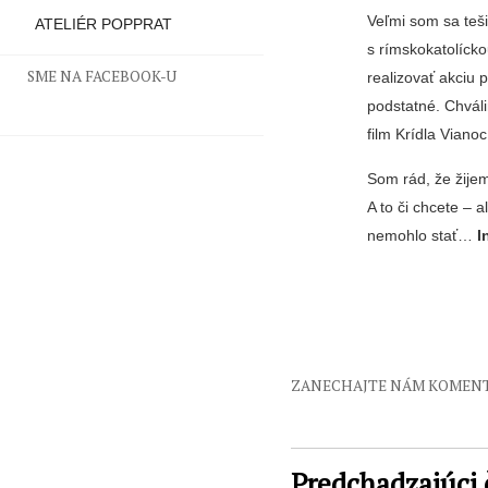
Veľmi som sa teši
ATELIÉR POPPRAT
s rímskokatolíck
SME NA FACEBOOK-U
realizovať akciu 
podstatné. Chvál
film Krídla Via­n
Som rád, že žijem
A to či chcete –
nemohlo stať…
I
ZANECHAJTE NÁM KOMEN
Predchadzajúci 