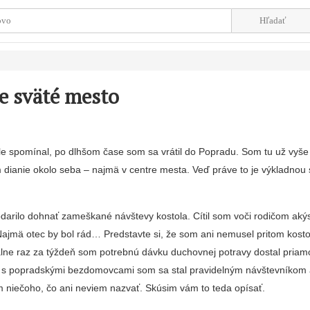
e sväté mesto
e spo­mínal, po dlhšom čase som sa vrátil do Popradu. Som tu už vyš
dianie okolo seba – najmä v centre mesta. Veď práve to je výkladnou s
odarilo dohnať zameškané návštevy kostola. Cítil som voči ro­dičom akýs
ajmä otec by bol rád… Predstavte si, že som ani ne­musel pritom kosto
álne raz za týždeň som potrebnú dáv­ku duchovnej potravy dostal pria
 s popradskými bezdomovcami som sa stal pravidelným návštevníkom 
kom niečoho, čo ani neviem nazvať. Skúsim vám to teda opísať.