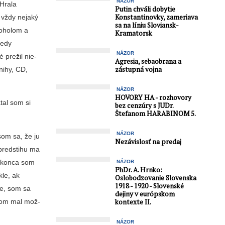
NÁZOR
 Hrala
Putin chváli dobytie
Konstantinovky, zameriava
l vždy nejaký
sa na líniu Sloviansk-
lkoholom a
Kramatorsk
kedy
NÁZOR
é prežil nie­
Agresia, sebaobrana a
zástupná vojna
knihy, CD,
NÁZOR
HOVORY HA - rozhovory
tal som si
bez cenzúry s JUDr.
Štefanom HARABINOM 5.
NÁZOR
som sa, že ju
Nezávislosť na predaj
predsti­hu ma
Dokonca som
NÁZOR
PhDr. A. Hrnko:
kle, ak
Oslobodzovanie Slovenska
1918 - 1920 - Slovenské
e, som sa
dejiny v európskom
 som mal mož­
kontexte II.
NÁZOR