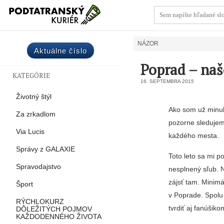
NÁZOR
Aktuálne číslo
Poprad – naš
KATEGÓRIE
16. SEPTEMBRA 2015
Životný štýl
Ako som už minul
Za zrkadlom
pozorne sledujem 
Via Lucis
každého mesta.
Správy z GALAXIE
Toto leto sa mi p
Spravodajstvo
nesplnený sľub. N
zájsť tam. Minim
Šport
v Poprade. Spolu
RÝCHLOKURZ
tvrdiť aj fanúši­
DÔLEŽITÝCH POJMOV
KAŽDODENNÉHO ŽIVOTA