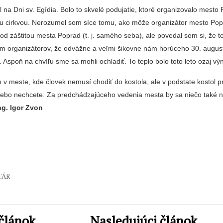
l na Dni sv. Egídia. Bolo to skvelé podujatie, ktoré organizo­valo mesto
ou cirkvou. Nerozumel som síce tomu, ako môže organizátor mesto Po
pod záštitou mesta Poprad (t. j. samého seba), ale povedal som si, že to 
im organizátorov, že odvážne a veľmi šikovne nám horúceho 30. august
oc. Aspoň na chvíľu sme sa mohli ochladiť. To teplo bolo toto leto ozaj v
 v meste, kde človek nemusí chodiť do kostola, ale v podstate kostol p
 alebo nechcete. Za predchá­dzajúceho vedenia mesta by sa niečo také 
ng. Igor Zvon
TÁR
článok
Nasledujúci článok