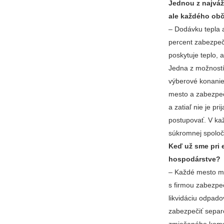
Jednou z najvážn
ale každého obč
– Dodávku tepla 
percent zabezpeču
poskytuje teplo, 
Jedna z možností,
výberové konanie 
mesto a zabezpeč
a zatiaľ nie je p
postupovať. V ka
súkromnej spoločn
Keď už sme pri 
hospodárstve?
– Každé mesto mu
s firmou zabezpe
likvidáciu odpadov
zabezpečiť separ
zmiešaného komun