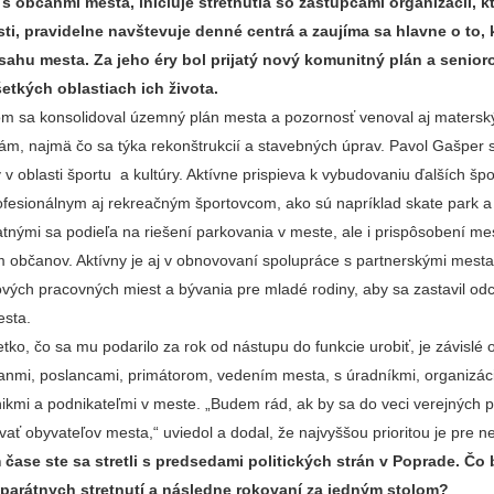
s občanmi mesta, iniciuje stretnutia so zástupcami organizácií, k
sti, pravidelne navštevuje denné centrá a zaujíma sa hlavne o to, 
ásahu mesta. Za jeho éry bol prijatý nový komunitný plán a senio
etkých oblastiach ich života.
m sa konsolidoval územný plán mesta a pozornosť venoval aj maters
ám, najmä čo sa týka rekonštrukcií a stavebných úprav. Pavol Gašper 
v v oblasti športu a kultúry. Aktívne prispieva k vybudovaniu ďalších špo
profesionálnym aj rekreačným športovcom, ako sú napríklad skate park 
atnými sa podieľa na riešení parkovania v meste, ale i prispôsobení me
 občanov. Aktívny je aj v obnovovaní spolupráce s partnerskými mest
vých pracovných miest a bývania pre mladé rodiny, aby sa zastavil od
esta.
etko, čo sa mu podarilo za rok od nástupu do funkcie urobiť, je závislé 
anmi, poslancami, primátorom, vedením mesta, s úradníkmi, organizác
dnikmi a podnikateľmi v meste. „Budem rád, ak by sa do veci verejných p
ať obyvateľov mesta,“ uviedol a dodal, že najvyššou prioritou je pre n
čase ste sa stretli s predsedami politických strán v Poprade.
Čo 
eparátnych stretnutí a následne rokovaní za jedným stolom?