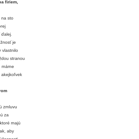
a firiem,
 na sto
rej
 ďalej.
ožnosť je
 vlastnilo
aždou stranou
ako máme
 akejkoľvek
ovom
nú zmluvu
sú za
 ktoré majú
ak, aby
účasnosti