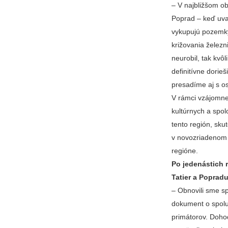
– V najbližšom ob
Poprad – keď uva
vykupujú pozemky 
križovania železn
neurobil, tak kvô
definitívne dorie
presadíme aj s o
V rámci vzájomne
kultúrnych a spol
tento región, sku
v novozriadenom 
regióne.
Po jedenástich 
Tatier a Poprad
– Obnovili sme sp
dokument o spolup
primátorov. Dohod