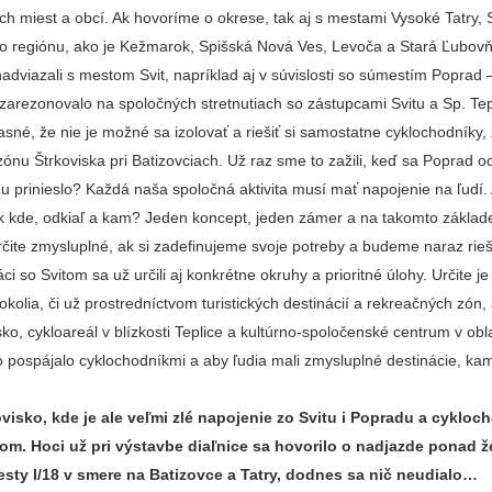
ch miest a obcí. Ak hovoríme o okrese, tak aj s mestami Vysoké Tatry, Sv
ho regiónu, ako je Kežmarok, Spišská Nová Ves, Levoča a Stará Ľubov
dviazali s mestom Svit, napríklad aj v súvislosti so súmestím Poprad 
o zarezonovalo na spoločných stretnutiach so zástupcami Svitu a Sp. Tep
sné, že nie je možné sa izolovať a riešiť si samostatne cyklochodníky,
ónu Štrkoviska pri Batizovciach. Už raz sme to zažili, keď sa Poprad o
u prinieslo? Každá naša spoločná aktivita musí mať napojenie na ľudí.
ak kde, odkiaľ a kam? Jeden koncept, jeden zámer a na takomto základ
rčite zmysluplné, ak si zadefinujeme svoje potreby a budeme naraz rieš
ci so Svitom sa už určili aj konkrétne okruhy a prioritné úlohy. Určite je
 okolia, či už prostredníctvom turistických destinácií a rekreačných zón,
sko, cykloareál v blízkosti Teplice a kultúrno-spoločenské centrum v obl
o pospájalo cyklochodníkmi a aby ľudia mali zmysluplné destinácie, kam
visko, kde je ale veľmi zlé napojenie zo Svitu i Popradu a cykloc
mom. Hoci už pri výstavbe diaľnice sa hovorilo o nadjazde ponad 
cesty I/18 v smere na Batizovce a Tatry, dodnes sa nič neudialo…