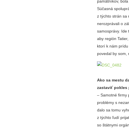
pamätníkov, bola
Súčasná spoluprá
z týchto strán sa
nerozprávali o zá
samosprávy. Ide t
aby región Tatier
ktorí k nám prídu 
povedal by som, n
Ako sa mestu da
zastaviť pokles
– Samotné firmy p
problémy s nezam
dalo sa tomu vyhn
z týchto ľudí pri
so štátnymi orgán