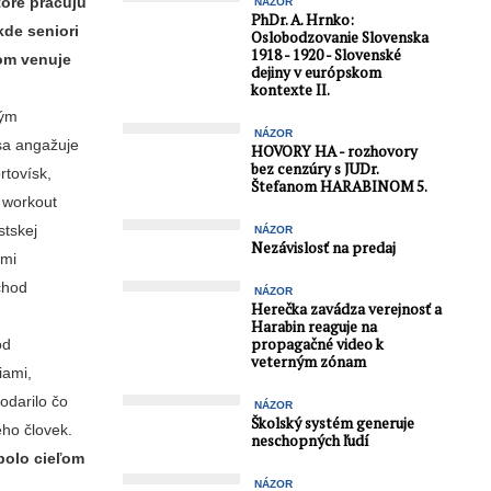
toré pracujú
NÁZOR
PhDr. A. Hrnko:
kde seniori
Oslobodzovanie Slovenska
1918 - 1920 - Slovenské
rom venuje
dejiny v európskom
kontexte II.
kým
NÁZOR
sa angažuje
HOVORY HA - rozhovory
bez cenzúry s JUDr.
rtovísk,
Štefanom HARABINOM 5.
a workout
stskej
NÁZOR
Nezávislosť na predaj
ami
chod
NÁZOR
Herečka zavádza verejnosť a
Harabin reaguje na
propagačné video k
od
veterným zónam
iami,
odarilo čo
NÁZOR
Školský systém generuje
eho človek.
neschopných ľudí
bolo cieľom
NÁZOR