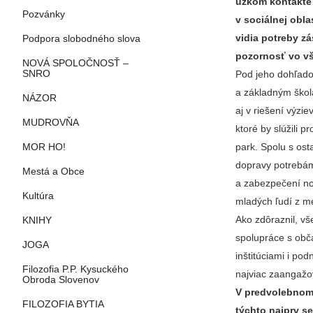
úzkom kontakte 
Pozvánky
v sociálnej obla
vidia potreby z
Podpora slobodného slova
pozornosť vo vš
NOVÁ SPOLOČNOSŤ –
Pod jeho dohľado
SNRO
a základným škol
NÁZOR
aj v riešení výzie
MUDROVŇA
ktoré by slúžili 
park. Spolu s ost
MOR HO!
dopravy potrebám
Mestá a Obce
a zabezpečení no
Kultúra
mladých ľudí z m
Ako zdôraznil, vš
KNIHY
spolupráce s obč
JOGA
inštitúciami i po
Filozofia P.P. Kysuckého
najviac zaangažov
Obroda Slovenov
V predvolebnom 
FILOZOFIA BYTIA
týchto najprv s