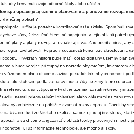
tak, aby firmy mali svoje odborné školy alebo učilišťa.
ov spolupráce je aj územné plánovanie a plánovanie rozvoja mes
to dôležitej oblasti?
polupráci, určite je potrebné koordinovať naše aktivity. Spomínali sme
dychové zóny, železničné či cestné napojenia. V tejto oblasti potrebuj
emné plány a plány rozvoja a rovnako aj investičné priority miest, aby
 náš región zveľaďovali. Poprad v súčasnosti končí fázu skresľovania 
ej podoby. Prvýkrát v histórii bude mať Poprad digitálny územný plán z
mesta a bude verejne prístupný na nazretie obyvateľom, investorom al
e v územnom pláne chceme zaviesť poriadok tak, aby sa nemenil podľ
stora, ale skutočne podľa zámerov mesta. Aby tie zóny, ktoré sú určen
 a rekreáciu, a sú vytipované kvalitné územia, zostali rekreačnými zó
sledku nestali priemyselnými oblasťami alebo oblasťami na zahusťova
postavený ambiciózne na približne dvadsať rokov dopredu. Chceli by sm
alo na bývanie ľudí zo širokého okolia a samozrejme aj investorov, ktorí 
 Špeciálne sa chceme angažovať v oblasti tvorby pracovných miest v p
 hodnotou. Či už informačné technológie, ale možno aj školy.