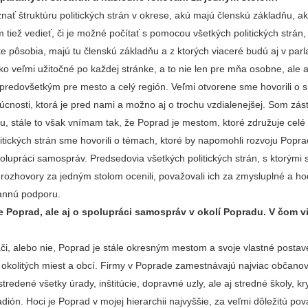
ať štruktúru politických strán v okrese, akú majú členskú základňu, ak
om tiež vedieť, či je možné počítať s pomocou všetkých politických strán,
e pôsobia, majú tu členskú základňu a z ktorých viaceré budú aj v par
ako veľmi užitočné po každej stránke, a to nie len pre mňa osobne, ale a
a predovšetkým pre mesto a celý región. Veľmi otvorene sme hovorili o 
dúcnosti, ktorá je pred nami a možno aj o trochu vzdialenejšej. Som zá
, stále to však vnímam tak, že Poprad je mestom, ktoré združuje celé 
tických strán sme hovorili o témach, ktoré by napomohli rozvoju Poprad
olupráci samospráv. Predsedovia všetkých politických strán, s ktorými 
, rozhovory za jedným stolom ocenili, považovali ich za zmysluplné a h
trannú podporu.
e Poprad, ale aj o spolupráci samospráv v okolí Popradu. V čom vi
či, alebo nie, Poprad je stále okresným mestom a svoje vlastné posta
ie okolitých miest a obcí. Firmy v Poprade zamestnávajú najviac občanov 
tredené všetky úrady, inštitúcie, dopravné uzly, ale aj stredné školy, kr
adión. Hoci je Poprad v mojej hierarchii najvyššie, za veľmi dôležitú po