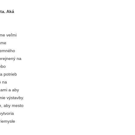
ta. Aká
eme veľmi
 sme
územného
verejnený na
ebo
a potrieb
é na
nami a aby
nie výstavby.
e, aby mesto
vytvoria
riemysle