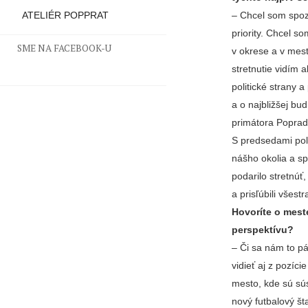
– Chcel som spozn
ATELIÉR POPPRAT
priority. Chcel s
SME NA FACEBOOK-U
v okrese a v mest
stretnutie vidím 
politické strany 
a o najbližšej bu
primátora Popradu
S predsedami poli
nášho okolia a sp
podarilo stretnúť
a prisľúbili všes
Hovoríte o mest
perspektívu?
– Či sa nám to pá
vidieť aj z pozíc
mesto, kde sú sús
nový futbalový št