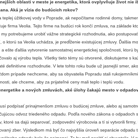
ejších oblasti v meste je energetika, ktorá ovplyvňuje život nie ib
ana. Aká je vízia do budúcich rokov?
a teplej úžitkovej vody v Poprade, ak nepočítame rodinné domy, takmer
je firma Veolia. Tejto firme na budúci rok končí zmluva, na základe kto
a my potrebujeme urobiť vážne strategické rozhodnutia, ako postupovať
 o ktorú sa Veolia uchádza, je predĺženie existujúcej zmluvy. Ďalšia m
a ešte ďalšia vytvorenie samostatnej energetickej spoločnosti, ktorú by
ovalo aj výrobu tepla. Všetky tieto témy sú otvorené, diskutujeme s k
rijaté definitívne rozhodnutie. V lete tohto roku bude už jasnejší smer, 
ždom prípade nechceme, aby sa obyvatelia Popradu stali rukojemníkmi
osti, ale chceme, aby za prijateľné ceny mali teplo i teplú vodu.
energetike a nových zmluvách, aké úlohy čakajú mesto v odpad
sí podpísať prinajmenšom zmluvu o budúcej zmluve, alebo aj samot
čujúcou odvoz triedeného odpadu. Podľa nového zákona o odpadoch 
, ktoré sa dajú separovať, zodpovední výrobcovia a tí si vytvorili firmy,
ovaný zber. Výsledkom má byť čo najvyššia úroveň separácie odpadu t
álneho odpadu bolo čo najmenej. To by mali pocítiť aj obyvatelia. V s