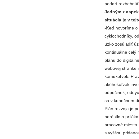
podarí rozbehnúť 
Jedným z aspekt
situácia je v tej
-Keď hovoríme o s
cyklochodníky, od
úzko zosúladiť úz
kontinuálne celý
plánu do digitáln
webovej stránke 
komukoľvek. Práv
akéhokoľvek inve
odpočinok, oddych
sa v konečnom dô
Plán rozvoja je 
narástlo a prilák
pracovné miesta.
s vyššou pridanou