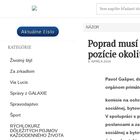
NÁZOR
Aktuálne číslo
Poprad musí v
KATEGÓRIE
pozície okoli
Životný štýl
3. APRÍLA 2016
Za zrkadlom
Pavol Gašper, d
Via Lucis
orgánom primáto
Správy z GALAXIE
komisie na och
Spravodajstvo
sociálnej, bytov
Šport
V spolupráci s 
poslancami a z
RÝCHLOKURZ
DÔLEŽITÝCH POJMOV
sociálnej a byto
KAŽDODENNÉHO ŽIVOTA