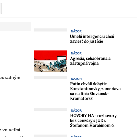
NÁZOR
Umelú inteligenciu chcú
zaviesť do justície
NÁZOR
Agresia, sebaobrana a
zástupná vojna
e poradným
NÁZOR
Putin chváli dobytie
Konstantinovky, zameriava
sa na líniu Sloviansk-
Kramatorsk
NÁZOR
HOVORY HA - rozhovory
bez cenzúry s JUDr.
Štefanom Harabinom 6.
e vo veľmi