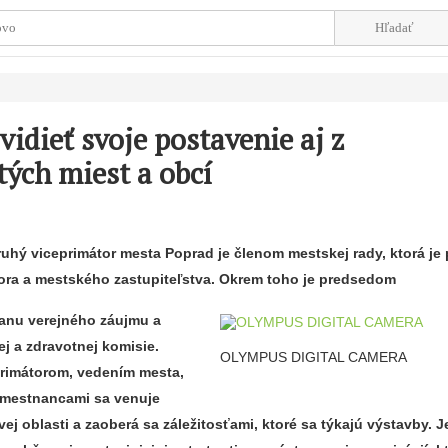
idieť svoje postavenie aj z
tých miest a obcí
ruhý viceprimátor mesta Poprad je členom mestskej rady, ktorá j
ra a mestského zastupiteľstva. Okrem toho je predsedom
ranu verejného záujmu a
ej a zdravotnej komisie.
OLYMPUS DIGITAL CAMERA
primátorom, vedením mesta,
amestnancami sa venuje
vej oblasti a zaoberá sa záležitosťami, ktoré sa týkajú výstavby. J