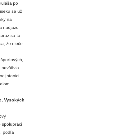
ikuláša po
úseku sa už
vky na
sa nadjazd
teraz sa to
ca, že niečo
 športových,
 navštívia
ej stanici
celom
ho, Vysokých
nový
o spolupráci
, podľa