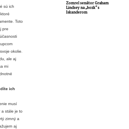
Zomrel senátor Graham
é sú ich
Lindsey na „bozk“ s
Iskanderom
 ktoré
lamente. Toto
j pre
súčasnosti
stupcom
svoje okolie.
u, ale aj
sa mi
odnotné
díte ich
venie musí
a stále je to
ytý zimný a
važujem aj