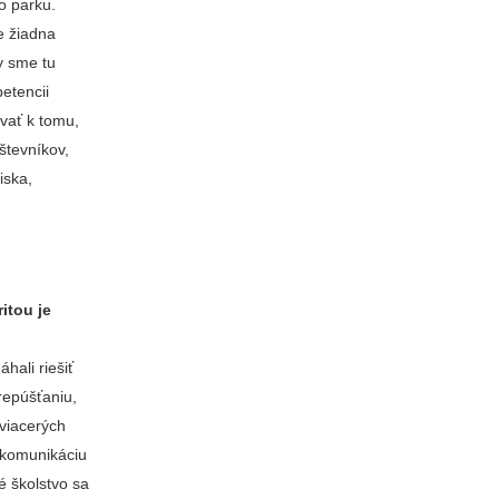
o parku.
e žiadna
by sme tu
petencii
vať k tomu,
vštevníkov,
iska,
itou je
hali riešiť
repúšťaniu,
 viacerých
o komunikáciu
é školstvo sa