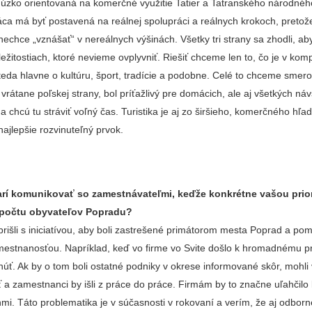
 úzko orientovaná na komerčné využitie Tatier a Tatranského národnéh
ca má byť postavená na reálnej spolupráci a reálnych krokoch, pretož
 nechce „vznášať“ v nereálnych výšinách. Všetky tri strany sa zhodli, a
ležitostiach, ktoré nevieme ovplyvniť. Riešiť chceme len to, čo je v kom
eda hlavne o kultúru, šport, tradície a podobne. Celé to chceme smero
, vrátane poľskej strany, bol príťažlivý pre domácich, ale aj všetkých ná
a chcú tu stráviť voľný čas. Turistika je aj zo širšieho, komerčného hľad
ajlepšie rozvinuteľný prvok.
rí komunikovať so zamestnávateľmi, keďže konkrétne vašou prior
 počtu obyvateľov Popradu?
rišli s iniciatívou, aby boli zastrešené primátorom mesta Poprad a pomá
estnanosťou. Napríklad, keď vo firme vo Svite došlo k hromadnému p
úť. Ak by o tom boli ostatné podniky v okrese informované skôr, mohli
jať a zamestnanci by išli z práce do práce. Firmám by to značne uľahčil
mi. Táto problematika je v súčasnosti v rokovaní a verím, že aj odborn