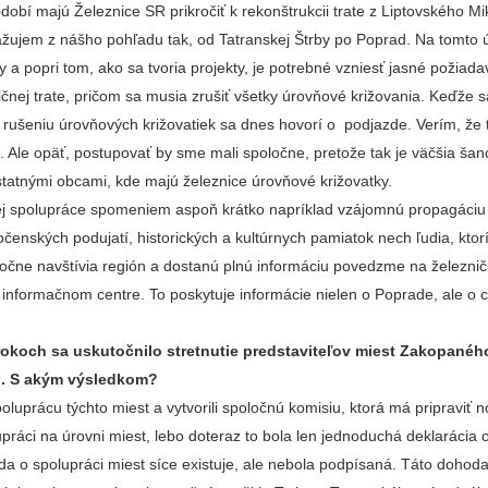
dobí majú Železnice SR prikročiť k rekonštrukcii trate z Liptovského M
žujem z nášho pohľadu tak, od Tatranskej Štrby po Poprad. Na tomto 
a popri tom, ako sa tvoria projekty, je potrebné vzniesť jasné požiada
ičnej trate, pričom sa musia zrušiť všetky úrovňové križovania. Keďže 
li rušeniu úrovňových križovatiek sa dnes hovorí o podjazde. Verím, že 
ši. Ale opäť, postupovať by sme mali spoločne, pretože tak je väčšia šan
statnými obcami, kde majú železnice úrovňové križovatky.
j spolupráce spomeniem aspoň krátko napríklad vzájomnú propagáciu
očenských podujatí, historických a kultúrnych pamiatok nech ľudia, ktorí
točne navštívia región a dostanú plnú informáciu povedzme na železničn
informačnom centre. To poskytuje informácie nielen o Poprade, ale o 
rokoch sa uskutočnilo stretnutie predstaviteľov miest Zakopané
u. S akým výsledkom?
oluprácu týchto miest a vytvorili spoločnú komisiu, ktorá má pripraviť 
ráci na úrovni miest, lebo doteraz to bola len jednoduchá deklarácia 
a o spolupráci miest síce existuje, ale nebola podpísaná. Táto dohoda