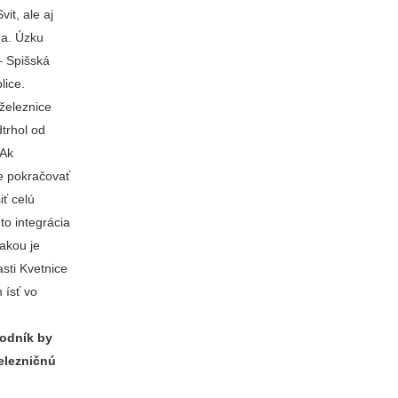
it, ale aj
ňa. Úzku
– Spišská
lice.
 železnice
dtrhol od
 Ak
e pokračovať
iť celú
 to integrácia
 akou je
asti Kvetnice
 ísť vo
hodník by
železničnú