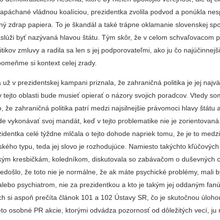
napáchané vládnou koalíciou, prezidentka zvolila podvod a ponúkla ne
 zdrap papiera. To je škandál a také trápne oklamanie slovenskej spo
aslúži byť nazývaná hlavou štátu. Tým skôr, že v celom schvaľovacom 
itikov zmluvy a radila sa len s jej podporovateľmi, ako ju čo najúčinnejš
pomeňme si kontext celej zrady.
ž v prezidentskej kampani priznala, že zahraničná politika je jej najv
v tejto oblasti bude musieť opierať o názory svojich poradcov. Vtedy 
, že zahraničná politika patrí medzi najsilnejšie právomoci hlavy štátu 
de vykonávať svoj mandát, keď v tejto problematike nie je zorientovaná
zidentka celé týždne mlčala o tejto dohode napriek tomu, že je to med
kého typu, teda jej slovo je rozhodujúce. Namiesto takýchto kľúčových
kým kresbičkám, koledníkom, diskutovala so zabávačom o duševných 
nedošlo, že toto nie je normálne, že ak máte psychické problémy, mali b
lebo psychiatrom, nie za prezidentkou a kto je takým jej oddaným fan
ch si aspoň prečíta článok 101 a 102 Ústavy SR, čo je skutočnou úloho
éto osobné PR akcie, ktorými odvádza pozornosť od dôležitých vecí, ju