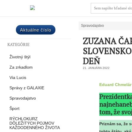
Spravodajstvo
Aktuálne číslo
ZUZANA ČA
KATEGÓRIE
SLOVENSKO 
Životný štýl
DEŇ
Za zrkadlom
21. JANUÁRA 2022
Via Lucis
Eduard Chmelár
Správy z GALAXIE
Prezidentka
Spravodajstvo
najnehaneb
Šport
tom, že svo
RÝCHLOKURZ
DÔLEŽITÝCH POJMOV
Priznám sa, že 
KAŽDODENNÉHO ŽIVOTA
tohto štátu, ak