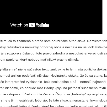
etlím, čo to znamená a prečo som použil také tvrdé slová. Namiesto to
bliky reflektovala námietky odbornej obce a nechala na úsudok Ústav
e je v rozpore s ústavou, toto právo zahodila a nespokojnej verejnosti s
pom papiera, ktorý nebude mať nijaký právny účinok.
vyhlásenie“
nie je súčasťou textu zmluvy, je to len naša politická deklar
emusí ani len podpísať, nič viac. Novinárska otázka, že čo sa stane, 
aše interpretačné vyhlásenie, bola neskutočne tupá – nemajú najmenší
proti niečomu, čo nebude mať žiadny vplyv na platnosť súčasného textu
smie vstupovať. Preto mohla Zuzana Čaputová „hrdinsky“ upokojiť verej
sme s tým nesúhlasili, lebo vie, že táto situácia nenastane. Inými slov
 demokratického riešenia, ktoré by nielen upokojilo verejnosť, ale aj č