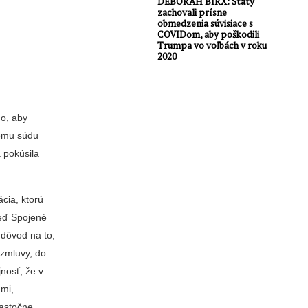
DEBORAH BIRX: Štáty
zachovali prísne
obmedzenia súvisiace s
COVIDom, aby poškodili
Trumpa vo voľbách v roku
2020
ho, aby
nému súdu
a pokúsila
ácia, ktorú
keď Spojené
 dôvod na to,
 zmluvy, do
nosť, že v
ami,
iastočne