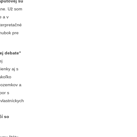
aputovej sú
ane. Už som
e a v
nterpretačné
áhubok pre
ej debate“
ej
ienky aj s
akoľko
 pozemkov a
por s
vlastníckych
čí so
vou štátu,