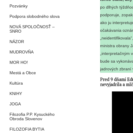
Pozvánky
po dlhých týždňoc
podporuje, zopako
Podpora slobodného slova
ako ju interpretu
NOVÁ SPOLOČNOSŤ –
očakávania oznám
SNRO
„neidentifikovala
NÁZOR
ministra obrany 
MUDROVŇA
„interpretačným 
bude sa vykonáva
MOR HO!
jadrových zbraní
Mestá a Obce
Pred 9 dňami Edu
Kultúra
nevyjadrila a mlč
KNIHY
JOGA
Filozofia P.P. Kysuckého
Obroda Slovenov
FILOZOFIA BYTIA