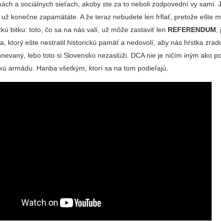
ách a sociálnych sieťach, akoby ste za to neboli zodpovední vy sami. 
si už konečne zapamätáte. A že teraz nebudete len frflať, pretože ešte
kú bitku: toto, čo sa na nás valí, už môže zastaviť len
REFERENDUM
,
, ktorý ešte nestratil historickú pamäť a nedovolí, aby nás hŕstka zrad
nevaný, lebo toto si Slovensko nezaslúži. DCA nie je ničím iným ako 
ckú armádu. Hanba všetkým, ktorí sa na tom podieľajú.