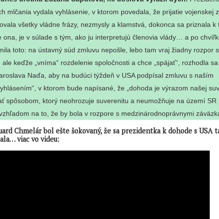
h mlčania vydala vyhlásenie, v ktorom povedala, že prijatie vojenskej
vala všetky vládne frázy, nezmysly a klamstvá, dokonca sa priznala k 
je ona, je v súlade s tým, ako ju interpretujú členovia vlády… a po chvíľ
ila toto: na ústavný súd zmluvu nepošle, lebo tam vraj žiadny rozpor 
“, ale keďže „vníma“ rozdelenie spoločnosti a chce „spájať“, rozhodla sa
Jaroslava Naďa, aby na budúci týždeň v USA podpísal zmluvu s naším
vyhlásením“, v ktorom bude napísané, že „dohoda je výrazom našej suv
ť spôsobom, ktorý neohrozuje suverenitu a neumožňuje na území SR 
 vzhľadom na to, že by bola v rozpore s medzinárodnoprávnymi záväzk
ard Chmelár bol ešte šokovaný, že sa prezidentka k dohode s USA t
ala… viac vo videu: