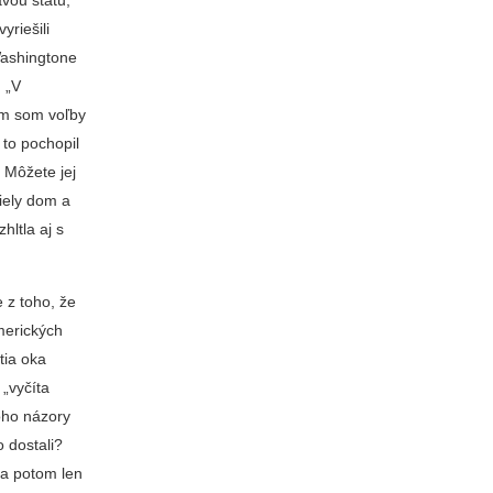
yriešili
Washingtone
 „V
om som voľby
y to pochopil
. Môžete jej
iely dom a
ltla aj s
e z toho, že
amerických
tia oka
„vyčíta
koho názory
o dostali?
 a potom len