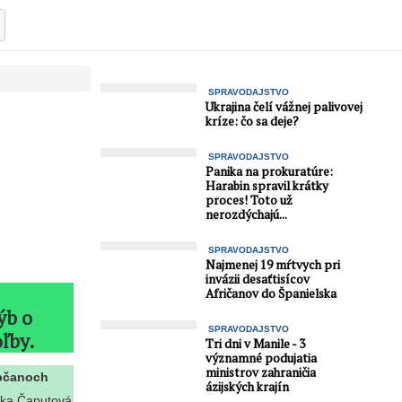
SPRAVODAJSTVO
Ukrajina čelí vážnej palivovej
kríze: čo sa deje?
SPRAVODAJSTVO
Panika na prokuratúre:
Harabin spravil krátky
proces! Toto už
nerozdýchajú...
SPRAVODAJSTVO
Najmenej 19 mŕtvych pri
invázii desaťtisícov
Afričanov do Španielska
ýb o
SPRAVODAJSTVO
oľby.
Tri dni v Manile - 3
významné podujatia
ministrov zahraničia
občanoch
ázijských krajín
tka Čaputová