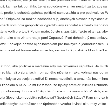
ojí; kam sa tak ponáhľa, že jej spoločenský zmier nestojí za to, aby sa v
ti; prečo je ochotná spáchať politickú samovraždu a pre pochvalu vo 
árod? Odpoveď sa možno nachádza v jej dnešných slovách z vyhlásenia:
oľbách som bola geopoliticky vyprofilovaný kandidát a s týmto mandát
te ju volili pre toto? Potom máte, čo ste si zaslúžili. Takže ešte raz, ab
edno, ako si to zinterpretuje pani Čaputová. Platí dohodnutý text zmluvy
oložku“ pokojne nazvať aj oblbovátkom pre naivných a jednoduchších, B
 otriasať od hurónskeho smiechu, ako im to tá poslušná blondínečka zh
le z toho, aké politické a mediálne elity má Slovenská republika. Je mi zl
orí drzo klamali o zbraniach hromadného ničenia v Iraku, vohnali nás do 
n, nikdy sa za svoje bezočivé lži neospravedlnili, a teraz nás bez mihnu
 zápalom o DCA. Je mi zle z toho, že bývalý premiér Mikuláš Dzurinda 
 pri obrannej dohode s USA prílišnú reflexiu názorov voličov“. Ach, a 
telia Slovenskej republiky reflektovať? Spojených štátov? Kam sme sa t
aničhodných darebákov bez úprimného vzťahu k vlasti si tu roky volíte,