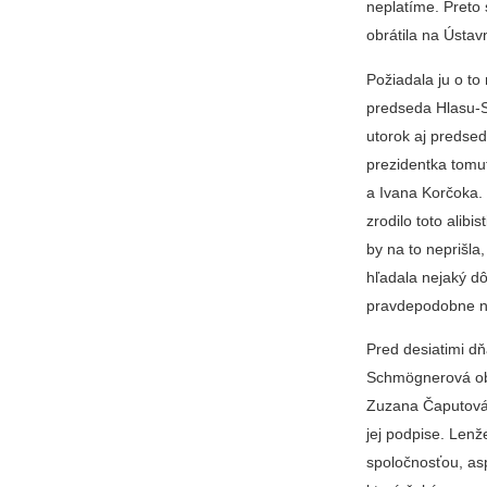
neplatíme. Preto
obrátila na Ústa
Požiadala ju o to 
predseda Hlasu-SD
utorok aj predse
prezidentka tomu
a Ivana Korčoka.
zrodilo toto alib
by na to neprišla
hľadala nejaký dô
pravdepodobne naš
Pred desiatimi dň
Schmögnerová obr
Zuzana Čaputová 
jej podpise. Lenž
spoločnosťou, as