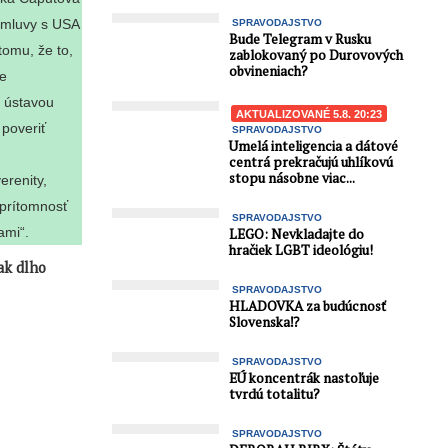
 zmluvy s USA
SPRAVODAJSTVO
Bude Telegram v Rusku
tomu, že to,
zablokovaný po Durovových
obvineniach?
ke
s ústavou
AKTUALIZOVANÉ 5.8. 20:23
 poveriť
SPRAVODAJSTVO
Umelá inteligencia a dátové
centrá prekračujú uhlíkovú
stopu násobne viac...
erenity,
prítomnosť
SPRAVODAJSTVO
ami“.
LEGO: Nevkladajte do
hračiek LGBT ideológiu!
ak dlho
SPRAVODAJSTVO
HLADOVKA za budúcnosť
Slovenska⁉️
SPRAVODAJSTVO
EÚ koncentrák nastoľuje
tvrdú totalitu?
SPRAVODAJSTVO