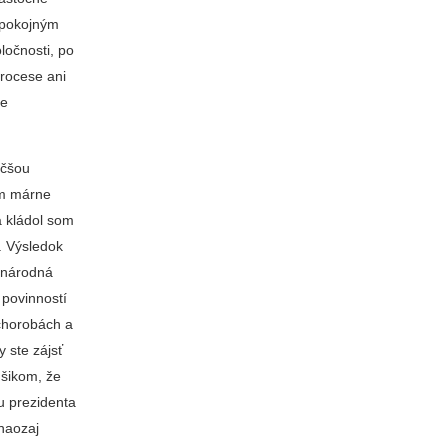
spokojným
ločnosti, po
procese ani
ie
äčšou
som márne
a kládol som
. Výsledok
zinárodná
 povinností
chorobách a
y ste zájsť
úšikom, že
u prezidenta
 naozaj