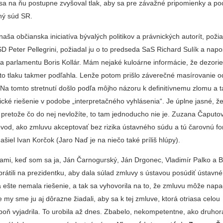
 sa na ňu postupne zvyšoval tlak, aby sa pre závažné pripomienky a po
vný súd SR.
naša občianska iniciatíva bývalých politikov a právnických autorít, požia
 Peter Pellegrini, požiadal ju o to predseda SaS Richard Sulík a napo
da parlamentu Boris Kollár. Mám nejaké kuloárne informácie, že dezori
to tlaku takmer podľahla. Lenže potom prišlo záverečné masírovanie 
 Na tomto stretnutí došlo podľa môjho názoru k definitívnemu zlomu a 
istické riešenie v podobe „interpretačného vyhlásenia“. Je úplne jasné, 
, pretože čo do nej nevložíte, to tam jednoducho nie je. Zuzana Čaputo
vod, ako zmluvu akceptovať bez rizika ústavného súdu a tú čarovnú fo
iel Ivan Korčok (Jaro Naď je na niečo také príliš hlúpy).
ami, keď som sa ja, Ján Čarnogurský, Ján Drgonec, Vladimír Palko a Br
átili na prezidentku, aby dala súlad zmluvy s ústavou posúdiť ústavn
ešte nemala riešenie, a tak sa vyhovorila na to, že zmluvu môže nap
e my sme ju aj dôrazne žiadali, aby sa k tej zmluve, ktorá otriasa celou
poň vyjadrila. To urobila až dnes. Zbabelo, nekompetentne, ako druho