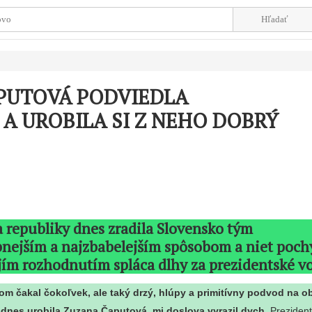
PUTOVÁ PODVIEDLA
A UROBILA SI Z NEHO DOBRÝ
 republiky dnes zradila Slovensko tým
nejším a najzbabelejším spôsobom a niet poch
jím rozhodnutím spláca dlhy za prezidentské v
som čakal čokoľvek, ale taký drzý, hlúpy a primitívny podvod na 
ý dnes urobila Zuzana Čaputová, mi doslova vyrazil dych.
Preziden