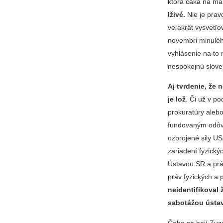
ktorá čaká na ma
lživé.
Nie je prav
veľakrát vysvetľo
novembri minulého
vyhlásenie na to
nespokojnú slove
Aj tvrdenie, že
je lož
. Či už v p
prokuratúry aleb
fundovaným odôvo
ozbrojené sily U
zariadení fyzický
Ústavou SR a prá
práv fyzických a 
neidentifikoval
sabotážou ústa
Čoho sa bojí Zuz