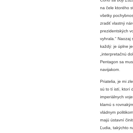
na čele ktorého st
všetky pochybnos
zradiť vlastný n
prezidentských v
vyhrala.“ Naozaj s
každý: je úplne j
„interpretačnú d
Pentagon sa musia
navijakom.
Priatelia, je mi z
sú to tí istí, kt
imperiálnych voje
klamú s rovnakým
vládnym politikom
majú ústavní čini
Ľudia, takýchto n