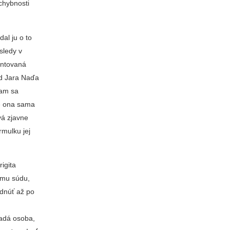
chybnosti
dal ju o to
sledy v
entovaná
od Jara Naďa
tam sa
že ona sama
vá zjavne
rmulku jej
igita
ému súdu,
adnúť až po
radá osoba,