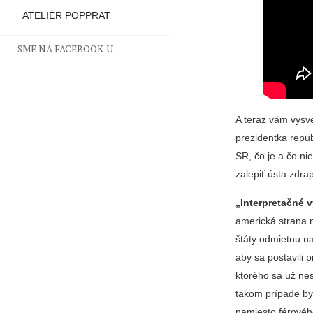
ATELIÉR POPPRAT
SME NA FACEBOOK-U
A teraz vám vysv
prezidentka repu
SR, čo je a čo ni
zalepiť ústa zdra
„Interpretačné 
americká strana n
štáty odmietnu n
aby sa postavili 
ktorého sa už ne
takom prípade by 
namiesto férového