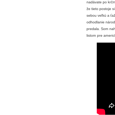
nadávate po krčm
že tieto postoje 
sebou veľkú a ťaž
odhodlanie národa
predala. Som nah
listom pre ameri