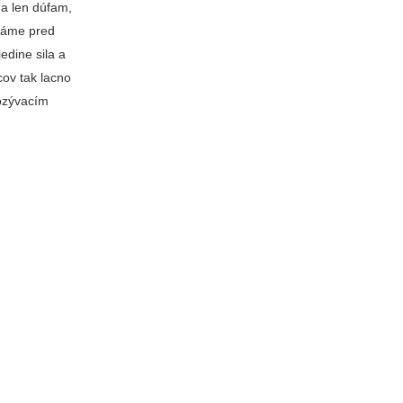
Ja len dúfam,
 máme pred
 jedine sila a
cov tak lacno
pozývacím