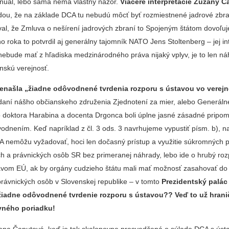
nuál, lebo sama nemá vlastný názor.
Viaceré interpretácie Zuzany Č
dou, že na základe DCA tu nebudú môcť byť rozmiestnené jadrové zbr
val, že Zmluva o nešírení jadrových zbraní to Spojeným štátom dovoľuj
 roka to potvrdil aj generálny tajomník NATO Jens Stoltenberg – jej i
 nebude mať z hľadiska medzinárodného práva nijaký vplyv, je to len n
nskú verejnosť.
 nenašla „žiadne odôvodnené tvrdenia rozporu s ústavou vo verejn
odaní nášho občianskeho združenia Zjednotení za mier, alebo Generáln
o doktora Harabina a docenta Drgonca boli úplne jasné zásadné pripom
dnením. Keď napríklad z čl. 3 ods. 3 navrhujeme vypustiť písm. b), n
SA nemôžu vyžadovať, hoci len dočasný prístup a využitie súkromných
ch a právnických osôb SR bez primeranej náhrady, lebo ide o hrubý roz
vom EÚ, ak by orgány cudzieho štátu mali mať možnosť zasahovať do 
právnických osôb v Slovenskej republike – v tomto
Prezidentský palác
 žiadne odôvodnené tvrdenie rozporu s ústavou?? Veď to už hrani
vného poriadku!
ana Čaputová, keď je tak skalopevne presvedčená o súlade DCA s ústa