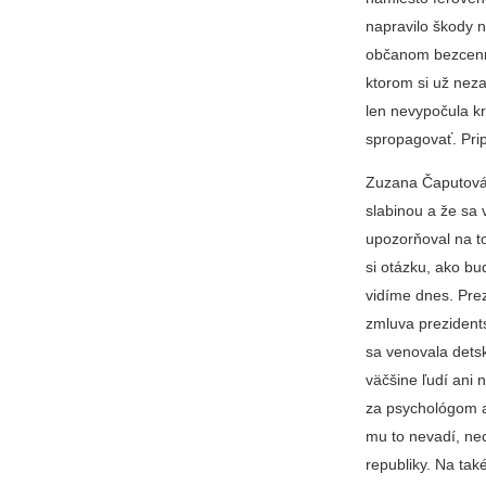
napravilo škody 
občanom bezcenný
ktorom si už nez
len nevypočula kr
spropagovať. Pri
Zuzana Čaputová u
slabinou a že sa 
upozorňoval na to
si otázku, ako bu
vidíme dnes. Pre
zmluva prezidents
sa venovala dets
väčšine ľudí ani 
za psychológom a
mu to nevadí, ne
republiky. Na tak