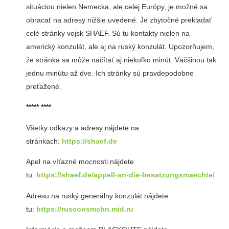
situáciou nielen Nemecka, ale celej Európy, je možné sa
obracať na adresy nižšie uvedené. Je zbytočné prekladať
celé stránky vojsk SHAEF. Sú tu kontakty nielen na
americký konzulát, ale aj na ruský konzulát. Upozorňujem,
že stránka sa môže načítať aj niekoľko minút. Väčšinou tak
jednu minútu až dve. Ich stránky sú pravdepodobne
preťažené.
***** ****
Všetky odkazy a adresy nájdete na
stránkach:
https://shaef.de
Apel na víťazné mocnosti nájdete
tu:
https://shaef.de/appell-an-die-besatzungsmaechte/
Adresu na ruský generálny konzulát nájdete
tu:
https://rusconsmchn.mid.ru