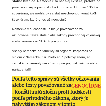
štátne hranice.
Nemecká ríša naďalej existuje, pretože po
prvej svetovej vojne došlo iba k prímeriu. Od roku 1968 je
suverénna, ale mohla by sa stať neschopnou konať kvôli
štruktúram, ktoré dnes už neexistujú.
Nemecko v súčasnosti už nie je považované za
okupované, takže stále platia zákony prechodnej vojenskej
vlády, známe ako SHAEF pre podporu.
Všetky nemecké parlamenty sú orgánmi korporácií so
sídlom v Nemeckej ríši. Preto ani Spolkový snem, ani
zemské parlamenty nie sú schopné prijímať zákony alebo
nariadenia!!!
Podľa tejto správy sú všetky očkovania
alebo testy považované za
GENOCÍDNE
. Konštituujú zločin proti ľudskosti
podľa prírodného zákona, ktorý je
najvyšším zákonom v tomto