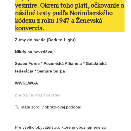
vesmíre. Okrem toho platí, očkovanie a
násilné testy podľa Norimberského
kódexu z roku 1947 a Ženevská
konverzia.
Z tmy do svetla (Dark to Light)
Nikdy sa nevzdávaj
!
Space Forse * Pozemská Alliancia * Galaktická
federácia * Sempre Surpa
WWG1WGA
preložil a vložil carsten
Tu máte zdroj v obrázkovej podobe:
Pre všetko obyvateľstvo, ktoré je oboznámené so