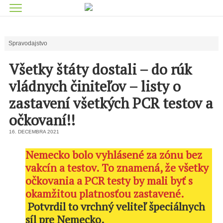
Spravodajstvo
Všetky štáty dostali – do rúk
vládnych činiteľov – listy o
zastavení všetkých PCR testov a
očkovaní!!
16. DECEMBRA 2021
Nemecko bolo vyhlásené za zónu bez
vakcín a testov. To znamená, že všetky
očkovania a PCR testy by mali byť s
okamžitou platnosťou zastavené.
Potvrdil to vrchný veliteľ špeciálnych
síl pre Nemecko.