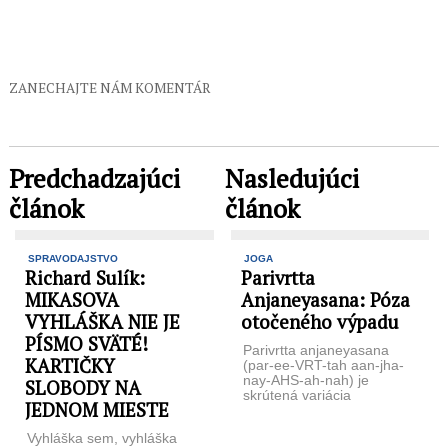
ZANECHAJTE NÁM KOMENTÁR
Predchadzajúci
Nasledujúci
článok
článok
SPRAVODAJSTVO
JOGA
Richard Sulík:
Parivrtta
MIKASOVA
Anjaneyasana: Póza
VYHLÁŠKA NIE JE
otočeného výpadu
PÍSMO SVÄTÉ!
Parivrtta anjaneyasana
KARTIČKY
(par-ee-VRT-tah aan-jha-
nay-AHS-ah-nah) je
SLOBODY NA
skrútená variácia
JEDNOM MIESTE
výpadovej pozície s
niekoľkými možnosťami,
Vyhláška sem, vyhláška
ako túto pózu