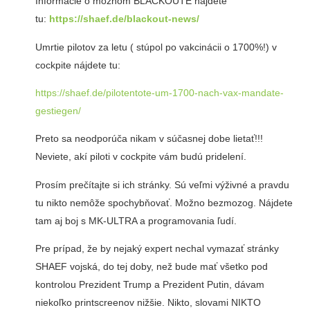
Informácie o možnom BLACKOUTE nájdete
tu:
https://shaef.de/blackout-news/
Umrtie pilotov za letu ( stúpol po vakcinácii o 1700%!) v
cockpite nájdete tu:
https://shaef.de/pilotentote-um-1700-nach-vax-mandate-
gestiegen/
Preto sa neodporúča nikam v súčasnej dobe lietať!!!
Neviete, akí piloti v cockpite vám budú pridelení.
Prosím prečítajte si ich stránky. Sú veľmi výživné a pravdu
tu nikto nemôže spochybňovať. Možno bezmozog. Nájdete
tam aj boj s MK-ULTRA a programovania ľudí.
Pre prípad, že by nejaký expert nechal vymazať stránky
SHAEF vojská, do tej doby, než bude mať všetko pod
kontrolou Prezident Trump a Prezident Putin, dávam
niekoľko printscreenov nižšie. Nikto, slovami NIKTO