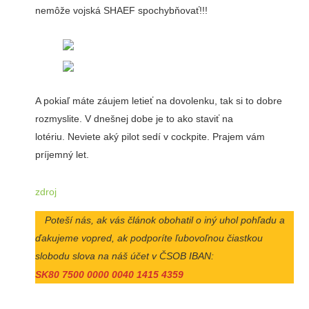
nemôže vojská SHAEF spochybňovať!!!
A pokiaľ máte záujem letieť na dovolenku, tak si to dobre
rozmyslite. V dnešnej dobe je to ako staviť na
lotériu. Neviete aký pilot sedí v cockpite. Prajem vám
príjemný let.
zdroj
Poteší nás, ak vás článok obohatil o iný uhol pohľadu a
ďakujeme vopred, ak podporíte ľubovoľnou čiastkou
slobodu slova na náš účet v ČSOB IBAN:
SK80 7500 0000 0040 1415 4359