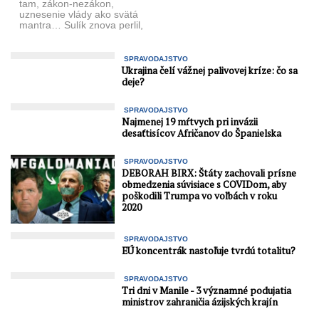
tam, zákon-nezákon,
sprístupniť. Táto póza
uznesenie vlády ako svätá
môže pomôcť rozvíjať ...
mantra… Sulík znova perlil,
akoby niečo požíval…
Richard Sulík sa dňa ...
SPRAVODAJSTVO
Ukrajina čelí vážnej palivovej kríze: čo sa
deje?
SPRAVODAJSTVO
Najmenej 19 mŕtvych pri invázii
desaťtisícov Afričanov do Španielska
SPRAVODAJSTVO
DEBORAH BIRX: Štáty zachovali prísne
obmedzenia súvisiace s COVIDom, aby
poškodili Trumpa vo voľbách v roku
2020
SPRAVODAJSTVO
EÚ koncentrák nastoľuje tvrdú totalitu?
SPRAVODAJSTVO
Tri dni v Manile - 3 významné podujatia
ministrov zahraničia ázijských krajín