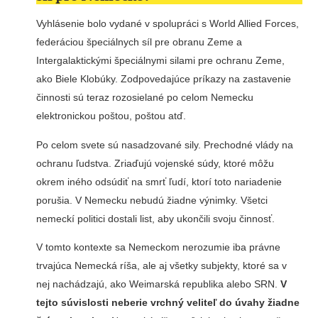
Vyhlásenie bolo vydané v spolupráci s World Allied Forces,
federáciou špeciálnych síl pre obranu Zeme a
Intergalaktickými špeciálnymi silami pre ochranu Zeme,
ako Biele Klobúky. Zodpovedajúce príkazy na zastavenie
činnosti sú teraz rozosielané po celom Nemecku
elektronickou poštou, poštou atď.
Po celom svete sú nasadzované sily. Prechodné vlády na
ochranu ľudstva. Zriaďujú vojenské súdy, ktoré môžu
okrem iného odsúdiť na smrť ľudí, ktorí toto nariadenie
porušia. V Nemecku nebudú žiadne výnimky. Všetci
nemeckí politici dostali list, aby ukončili svoju činnosť.
V tomto kontexte sa Nemeckom nerozumie iba právne
trvajúca Nemecká ríša, ale aj všetky subjekty, ktoré sa v
nej nachádzajú, ako Weimarská republika alebo SRN.
V
tejto súvislosti neberie vrchný veliteľ do úvahy žiadne