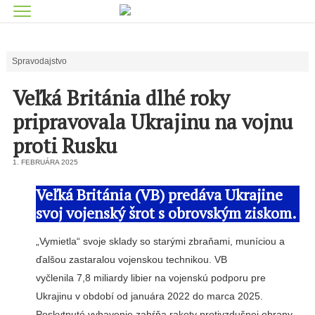
Spravodajstvo
Veľká Británia dlhé roky
pripravovala Ukrajinu na vojnu
proti Rusku
1. FEBRUÁRA 2025
Veľká Británia (VB) predáva Ukrajine
svoj vojenský šrot s obrovským ziskom.
„Vymietla“ svoje sklady so starými zbraňami, muníciou a
ďalšou zastaralou vojenskou technikou. VB
vyčlenila 7,8 miliardy libier na vojenskú podporu pre
Ukrajinu v období od januára 2022 do marca 2025.
Poskytnuté vybavenie zahŕňa rakety protivzdušnej obrany,