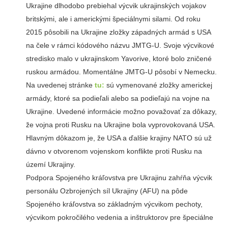
Ukrajine dlhodobo prebiehal výcvik ukrajinských vojakov
britskými, ale i americkými špeciálnymi silami. Od roku
2015 pôsobili na Ukrajine zložky západných armád s USA
na čele v rámci kódového názvu JMTG-U. Svoje výcvikové
stredisko malo v ukrajinskom Yavorive, ktoré bolo zničené
ruskou armádou. Momentálne JMTG-U pôsobí v Nemecku.
Na uvedenej stránke
tu:
sú vymenované zložky americkej
armády, ktoré sa podieľali alebo sa podieľajú na vojne na
Ukrajine. Uvedené informácie možno považovať za dôkazy,
že vojna proti Rusku na Ukrajine bola vyprovokovaná USA.
Hlavným dôkazom je, že USA a ďalšie krajiny NATO sú už
dávno v otvorenom vojenskom konflikte proti Rusku na
území Ukrajiny.
Podpora Spojeného kráľovstva pre Ukrajinu zahŕňa výcvik
personálu Ozbrojených síl Ukrajiny (AFU) na pôde
Spojeného kráľovstva so základným výcvikom pechoty,
výcvikom pokročilého vedenia a inštruktorov pre špeciálne