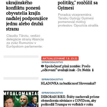
ukrajinského
politiky," rozčúlil sa
konfliktu ponesú
Gyimesi
obyvatelia krajín
Poradca vicepremiéra
naďalej podporujúce
Tarabu György Gyimesi
pomenoval motívy
jednu alebo druhú
protestov. Opozícia stratila
stranu
v USA svojho finančného
spojenca, Brusel pre nich
Claudiu Târziu, vedúci
ostal jedinou ...
delegácie strany Aliancia
za zväz Rumunov v
Európskom parlamente:
Dôsledky pokračovania
ukrajinského konfliktu za
každú cenu ponesú ...
AKTUALIZOVANÉ 7.8. 23:21
SPRAVODAJSTVO
🦠 Spoločnosť plná zombie: Prečo
„očkovaní“ uvažujú inak - Dr. Nehls 💉
SPRAVODAJSTVO
HLADOVKA za budúcnosť Slovenska⁉️
SPRAVODAJSTVO
DEBORAH BIRX: Štáty zachovali prísne
obmedzenia súvisiace s COVIDom, aby
poškodili Trumpa vo voľbách v roku