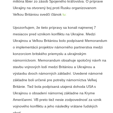
milióna libier zo zásob Spojeného kráľovstva. O príprave
Ukrajiny na otvorený boj proti Rusku organizovanom
Veľkou Britániou svedčí článok
tu:
Upozorňujem, že tieto prípravy sa konali najmenej 7
mesiacov pred vznikom konfliktu na Ukrajine. Medzi
Ukrajinou a Veľkou Britániou bolo podpísané Memorandum
o implementácii projektov námorného partnerstva medzi
konzorciom britského priemyslu a ukrajinským
námorníctvom. Memorandum obsahuje spoločný návrh na
stavbu vojnových lodí medzi Britániou a Ukrajinou a
výstavbu dvoch námorných základní. Uvedené námorné
základne boli určené pre potreby námorníctva Veľkej
Británie. Tiež bola podpísaná utajená dohoda USA s
Ukrajinou o obsadení námornej základne na Kryme
Američanmi. VB preto tiež nesie zodpovednosť za vznik
vojnového konfliktu a jeho následky vrátane ľudských
obetí.