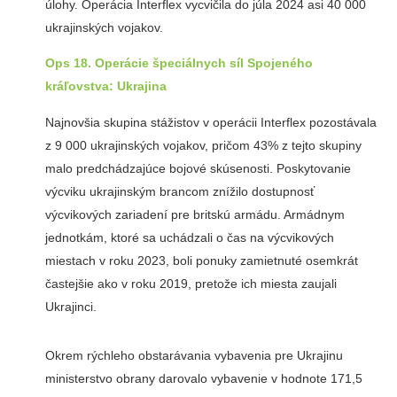
úlohy. Operácia Interflex vycvičila do júla 2024 asi 40 000
ukrajinských vojakov.
Ops 18. Operácie špeciálnych síl Spojeného
kráľovstva: Ukrajina
Najnovšia skupina stážistov v operácii Interflex pozostávala
z 9 000 ukrajinských vojakov, pričom 43% z tejto skupiny
malo predchádzajúce bojové skúsenosti. Poskytovanie
výcviku ukrajinským brancom znížilo dostupnosť
výcvikových zariadení pre britskú armádu. Armádnym
jednotkám, ktoré sa uchádzali o čas na výcvikových
miestach v roku 2023, boli ponuky zamietnuté osemkrát
častejšie ako v roku 2019, pretože ich miesta zaujali
Ukrajinci.
Okrem rýchleho obstarávania vybavenia pre Ukrajinu
ministerstvo obrany darovalo vybavenie v hodnote 171,5