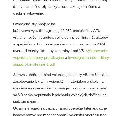
drony, riadené strely, tanky a lode, ako aj oblečenie a
osobné vybavenie.
Ozbrojené sily Spojeného
kráľovstva vycvičili najmenej 42 050 príslušníkov AFU
vrátane nových regrútov, veliteľov v prvej línii, inštruktorov
a špecialistov. Podrobnú správu o tom v septembri 2024
uverejnil britský Národný kontrolný úrad VB:
Vyšetrovanie
vojenskej podpory pre Ukrajinu
a
Investigation-into-military-
support-for-Ukraine-1.pdf
Správa zahŕňa prehľad vojenskej podpory VB pre Ukrajinu,
zásobovanie Ukrajiny vojenským materiálom a školenia
ukrajinského personálu. Správa je čiastočne utajená, aby
sa VB sama nepriznala k páchaniu vojnových zločinov na
cudzom území.
Ukrajinskí vojaci sa cvičia v rámci operácie Interflex, čo je
kódový názov pre mnohonárodnú vojenskú operáciu pod