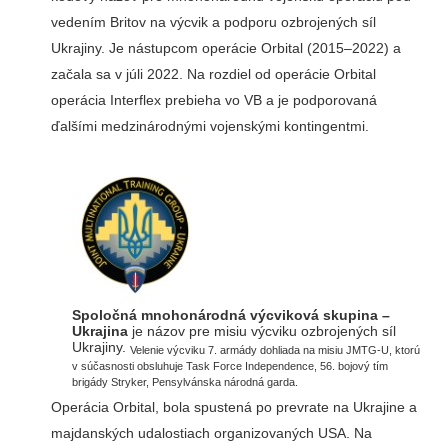
vedením Britov na výcvik a podporu ozbrojených síl
Ukrajiny. Je nástupcom operácie Orbital (2015–2022) a
začala sa v júli 2022. Na rozdiel od operácie Orbital
operácia Interflex prebieha vo VB a je podporovaná
ďalšími medzinárodnými vojenskými kontingentmi.
Spoločná mnohonárodná výcviková skupina –
Ukrajina
je názov pre misiu výcviku ozbrojených síl
Ukrajiny.
Velenie výcviku 7. armády dohliada na misiu JMTG-U, ktorú
v súčasnosti obsluhuje Task Force Independence, 56. bojový tím
brigády Stryker, Pensylvánska národná garda.
Operácia Orbital, bola spustená po prevrate na Ukrajine a
majdanských udalostiach organizovaných USA. Na