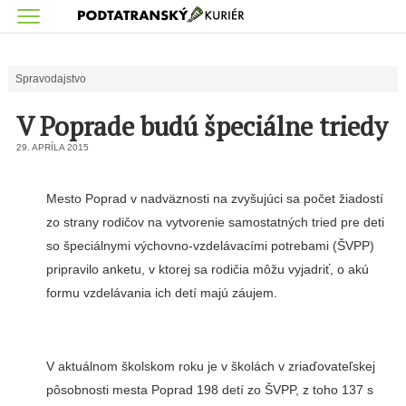
Spravodajstvo
V Poprade budú špeciálne triedy
29. APRÍLA 2015
Mesto Poprad v nadväz­nosti na zvyšujúci sa počet žiadostí
zo strany rodičov na vytvorenie samostatných tried pre deti
so špeciálnymi výchovno-vzdelávacími potrebami (ŠVPP)
pripravilo an­ketu, v ktorej sa rodičia môžu vyjadriť, o akú
formu vzdelá­vania ich detí majú záujem.
V aktuálnom školskom roku je v školách v zriaďovateľskej
pôsobnosti mesta Poprad 198 detí zo ŠVPP, z toho 137 s