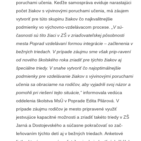
poruchami učenia. Keďže samospráva eviduje narasta­júci
počet žiakov s vývino­vými poruchami učenia, má záujem
vytvoriť pre túto sku­pinu žiakov čo najkvalitnejšie
podmienky vo výchovno­-vzdelávacom procese.
„V sú-
časnosti sú títo žiaci v ZŠ v zriaďovateľskej pôsobnosti
mesta Poprad vzdelávaní for­mou integrácie – začlenenia v
bežných triedach. V prí­pade záujmu sme však prip-ravení
od nového školského roka zriadiť pre týchto žiakov aj
špeciálne triedy. V snahe vytvoriť čo najoptimálnejšie
podmienky pre vzdelávanie žiakov s vývinovými poru­chami
učenia sa obraciame na rodičov, aby vyjadrili svoj názor a
pomohli pri riešení tejto situácie,“
informovala vedúca
oddelenia školstva MsÚ v Poprade Edita Piláro­vá. V
prípade záujmu rodičov je mesto pripravené využiť
jestvujúce kapacitné mož­nosti a zriadiť takéto triedy v ZŠ
Jarná a Dostojevského a súčasne pokračovať so zač-
leňovaním týchto detí aj v bežných triedach. Anketové