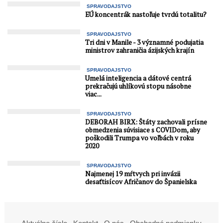
SPRAVODAJSTVO
EÚ koncentrák nastoľuje tvrdú totalitu?
SPRAVODAJSTVO
Tri dni v Manile - 3 významné podujatia
ministrov zahraničia ázijských krajín
SPRAVODAJSTVO
Umelá inteligencia a dátové centrá
prekračujú uhlíkovú stopu násobne
viac...
SPRAVODAJSTVO
DEBORAH BIRX: Štáty zachovali prísne
obmedzenia súvisiace s COVIDom, aby
poškodili Trumpa vo voľbách v roku
2020
SPRAVODAJSTVO
Najmenej 19 mŕtvych pri invázii
desaťtisícov Afričanov do Španielska