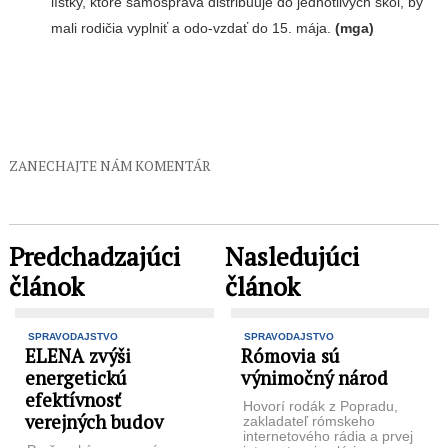
lístky, ktoré samospráva dis­tribuuje do jednotlivých škôl, by
mali rodičia vyplniť a odo-vzdať do 15. mája.
(mga)
ZANECHAJTE NÁM KOMENTÁR
Predchadzajúci
Nasledujúci
článok
článok
SPRAVODAJSTVO
SPRAVODAJSTVO
ELENA zvýši
Rómovia sú
energetickú
výnimočný národ
efektívnosť
Hovorí rodák z Popradu,
verejných budov
zakladateľ rómskeho
internetového rádia a prvej