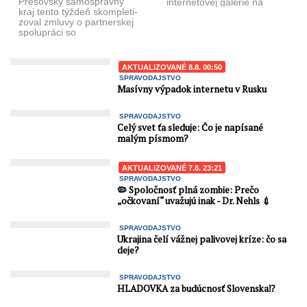
Prešovský samosprávny
internetovej galérie na
kraj tento týždeň skompleti­
Slovensku, Ján Čonka
zoval zmluvy o partnerskej
spolupráci so
samosprávami, ktoré sú
zapojené do projek­tu
ELENA (European Local ...
AKTUALIZOVANÉ 8.8. 00:50
SPRAVODAJSTVO
Masívny výpadok internetu v Rusku
SPRAVODAJSTVO
Celý svet ťa sleduje: Čo je napísané
malým písmom?
AKTUALIZOVANÉ 7.8. 23:21
SPRAVODAJSTVO
🦠 Spoločnosť plná zombie: Prečo
„očkovaní“ uvažujú inak - Dr. Nehls 💉
SPRAVODAJSTVO
Ukrajina čelí vážnej palivovej kríze: čo sa
deje?
SPRAVODAJSTVO
HLADOVKA za budúcnosť Slovenska⁉️