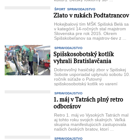
ŠPORT
SPRAVODAJSTVO
Zlato v rukách Podtatrancov
Hokejbalový tím MŠK Spišská Belá sa
v kategórií 14-ročných stal majstrom
Slo­venska pre rok 2015. Okrem
Spišskobeľanov sa majstrov-tiev z ...
SPRAVODAJSTVO
Spišskosobotský kotlík
vyhrali Bratislavčania
Dobrovoľný hasičský zbor v Spišskej
Sobote usporiadal uplynulú sobotu 10.
ročník súťaže o Putovný
spišskosobotský kotlík vo varení
guláša za účelom zábavy a recesie ...
SPRAVODAJSTVO
1. máj v Tatrách plný retro
odborárov
Retro 1. máj vo Vysokých Tatrách mal
aj tohto roku svojich skalných. Veľká
sku­pina manifestujúcich zastu­povala
našich českých bratov, ktorí ...
SPRAVODAJSTVO