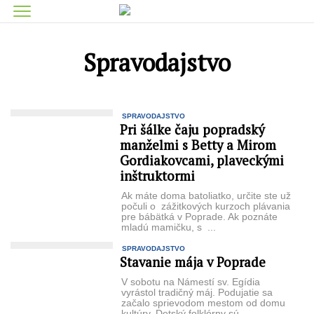
Spravodajstvo
SPRAVODAJSTVO
Pri šálke čaju popradský
manželmi s Betty a Mirom
Gordiakovcami, plaveckými
inštruktormi
Ak máte doma batoliatko, určite ste už
počuli o zážitkových kurzoch plávania
pre bábätká v Poprade. Ak poznáte
mladú mamičku, s ...
SPRAVODAJSTVO
Stavanie mája v Poprade
V sobotu na Námestí sv. Egídia
vyrástol tradičný máj. Podujatie sa
začalo sprievodom mestom od domu
kultúry. Detský folklórny sú- ...