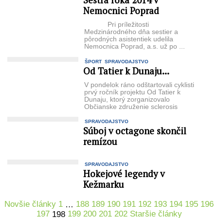
Sestra roka 2014 v
Nemocnici Poprad
Pri príležitosti
Medzinárodného dňa sestier a
pôrodných asistentiek udelila
Nemocnica Po­prad, a.s. už po ...
ŠPORT
SPRAVODAJSTVO
Od Tatier k Dunaju...
V pondelok ráno odštartovali cyklisti
prvý ročník projektu Od Tatier k
Dunaju, ktorý zorganizovalo
Občianske združenie sclerosis
multiplex – Nádej.
SPRAVODAJSTVO
Súboj v octagone skončil
remízou
SPRAVODAJSTVO
Hokejové legendy v
Kežmarku
Novšie články
1
188
189
190
191
192
193
194
195
196
…
197
199
200
201
202
Staršie články
198