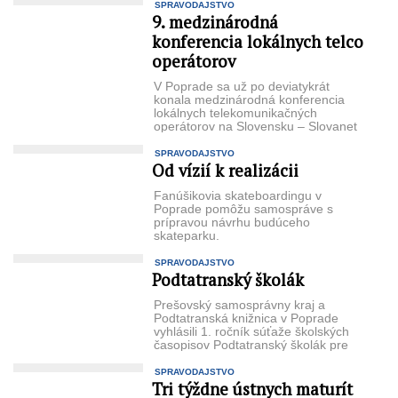
SPRAVODAJSTVO
9. medzinárodná
konferencia lokálnych telco
operátorov
V Poprade sa už po deviatykrát
konala medzinárodná konferencia
lokálnych telekomunikačných
operátorov na Slovensku – Slovanet
Metro ON Line. V ...
SPRAVODAJSTVO
Od vízií k realizácii
Fanúšikovia skateboardin­gu v
Poprade pomôžu samo­správe s
prípravou návrhu bu­dúceho
skateparku.
SPRAVODAJSTVO
Podtatranský školák
Prešovský samosprávny kraj a
Podtatranská knižnica v Poprade
vyhlásili 1. ročník súťaže školských
časopisov Podtatranský školák pre
žia­kov základných škôl ...
SPRAVODAJSTVO
Tri týždne ústnych maturít