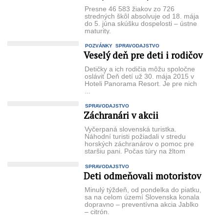
Presne 46 583 žiakov zo 726
stredných škôl absolvuje od 18. mája
do 5. júna skúšku dospelosti – ústne
maturity.
POZVÁNKY
SPRAVODAJSTVO
Veselý deň pre deti i rodičov
Detičky a ich rodičia môžu spoločne
osláviť Deň detí už 30. mája 2015 v
Hoteli Pa­norama Resort. Je pre nich
...
SPRAVODAJSTVO
Záchranári v akcii
Vyčerpaná slovenská turistka.
Náhodní turisti po­žiadali v stredu
horských zá­chranárov o pomoc pre
star­šiu pani. Počas túry na žltom
turistickom ...
SPRAVODAJSTVO
Deti odmeňovali motoristov
Minulý týždeň, od pondel­ka do piatku,
sa na celom úze­mí Slovenska konala
doprav­no – preventívna akcia Jablko
– citrón.