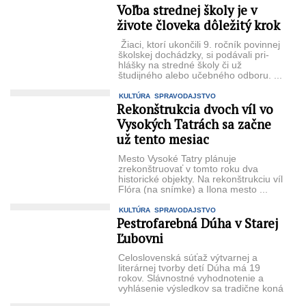
Voľba strednej školy je v
živote človeka dôležitý krok
Žiaci, ktorí ukončili 9. ročník povinnej
školskej do­chádzky, si podávali pri­
hlášky na stredné školy či už
študijného alebo učebného odboru. ...
KULTÚRA
SPRAVODAJSTVO
Rekonštrukcia dvoch víl vo
Vysokých Tatrách sa začne
už tento mesiac
Mesto Vysoké Tatry plá­nuje
zrekonštruovať v tomto roku dva
historické objekty. Na rekonštrukciu víl
Flóra (na snímke) a Ilona mesto ...
KULTÚRA
SPRAVODAJSTVO
Pestrofarebná Dúha v Starej
Ľubovni
Celoslovenská súťaž vý­tvarnej a
literárnej tvorby detí Dúha má 19
rokov. Slávnost­né vyhodnotenie a
vyhlásenie výsledkov sa tradične koná
v ...