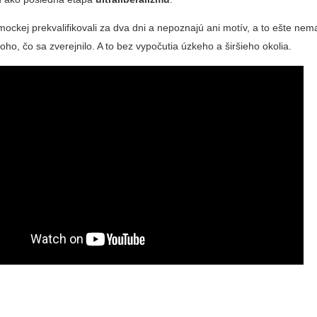
ockej prekvalifikovali za dva dni a nepoznajú ani motív, a to ešte nem
oho, čo sa zverejnilo. A to bez vypočutia úzkeho a širšieho okolia.