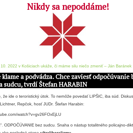
…
…
…
Nikdy sa nepoddáme!
. 10. 2022 v Košiciach ukáže, či máme silu niečo zmeniť – Ján Baránek
e klame a podvádza. Chce zaviesť odpočúvanie 
a sudcu, tvrdí Štefan HARABIN
, že ide o teroristický útok. To nemôže povedať LIPŠIC, iba súd. Disku
 Lichtner, Repčok, hosť JUDr. Štefan Harabin:
outube.com/watch?v=gv26FOxEjLU
“. ODPOČÚVANIE bez sudcu. Snaha o nástup totalitného policajno-dik
tu ako posledná etapa
ultraliberalizmu
.