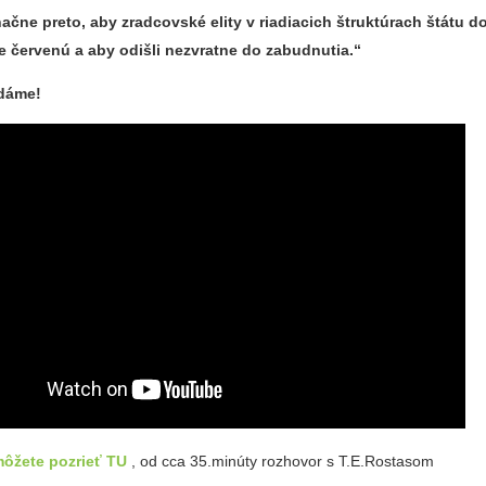
čne preto, aby zradcovské elity v riadiacich štruktúrach štátu do
 červenú a aby odišli nezvratne do zabudnutia.“
dáme!
môžete pozrieť TU
, od cca 35.minúty rozhovor s T.E.Rostasom