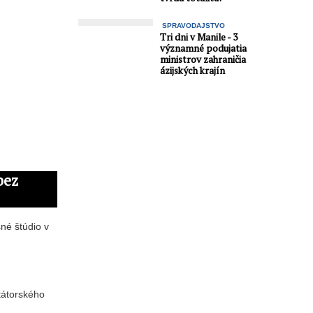
SPRAVODAJSTVO
Tri dni v Manile - 3
významné podujatia
ministrov zahraničia
ázijských krajín
bez
sné štúdio v
tátorského