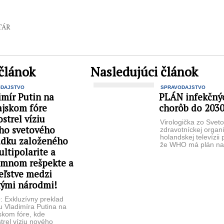
TÁR
článok
Nasledujúci článok
ODAJSTVO
SPRAVODAJSTVO
imír Putin na
PLÁN infekčný
ajskom fóre
chorôb do 2030
strel víziu
Virologička zo Sveto
ho svetového
zdravotníckej organi
holandskej televízii 
adku založeného
že WHO má plán na
ltipolarite a
infekčných chorôb,
rokom ...
omnom rešpekte a
eľstve medzi
kými národmi!
 Exkluzívny preklad
u Vladimíra Putina na
skom fóre, kde
trel víziu nového