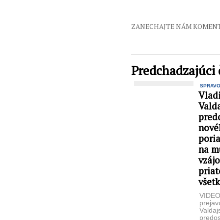
ZANECHAJTE NÁM KOMEN
Predchadzajúci 
SPRAV
Vlad
Vald
predo
nové
pori
na mu
vzáj
priat
všet
VIDEO:
prejav
Valdaj
predos