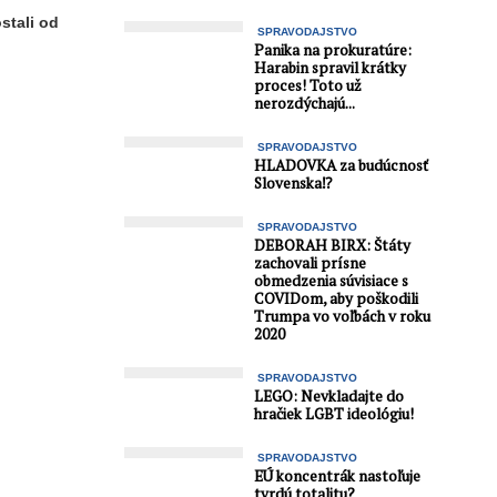
stali od
SPRAVODAJSTVO
Panika na prokuratúre:
Harabin spravil krátky
proces! Toto už
nerozdýchajú...
SPRAVODAJSTVO
HLADOVKA za budúcnosť
Slovenska⁉️
SPRAVODAJSTVO
DEBORAH BIRX: Štáty
zachovali prísne
obmedzenia súvisiace s
COVIDom, aby poškodili
Trumpa vo voľbách v roku
2020
SPRAVODAJSTVO
LEGO: Nevkladajte do
hračiek LGBT ideológiu!
SPRAVODAJSTVO
EÚ koncentrák nastoľuje
tvrdú totalitu?