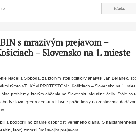
BIN s mrazivým prejavom –
šiciach – Slovensko na 1. mieste
ie Nádej a Sloboda, za ktorým stojí politický analytik Ján Beránek, sp
níkmi týmto VEĽKÝM PROTESTOM v Košiciach – Slovensko na 1. mies
álne problémy, ktorým občania na Slovensku aktuálne čelia. Stále sa t
 slobody slova, green deal-u a hlavne požiadavky na zastavenie dodávan
en.
pili a podporili ho známe osobnosti verejného diania. S najplamennej
arabin, ktorý zmrazil ľudí svojim prejavom: