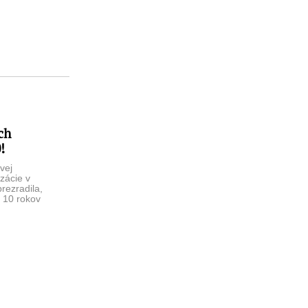
ch
!
vej
zácie v
prezradila,
 10 rokov
 počnúc