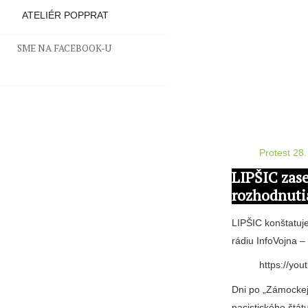
ATELIÉR POPPRAT
SME NA FACEBOOK-U
Protest 28
LIPŠIC zas
rozhodnuti
LIPŠIC konštatuje
rádiu InfoVojna –
https://y
Dni po „Zámockej
nacistického štá