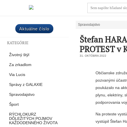
Spravodajstvo
Aktuálne číslo
Štefan HARA
KATEGÓRIE
PROTEST v Ko
Životný štýl
31. OKTÓBRA 2022
Za zrkadlom
Občianske združen
Via Lucis
pozvanými účast
Správy z GALAXIE
poukázalo na aktu
Spravodajstvo
plynu, elektriny,
podporovania voj
Šport
Na proteste vystú
RÝCHLOKURZ
DÔLEŽITÝCH POJMOV
vystúpil Štefan H
KAŽDODENNÉHO ŽIVOTA