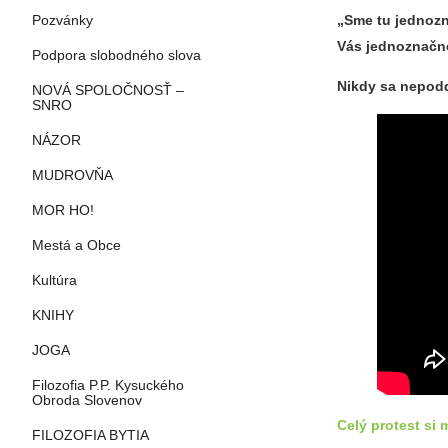
„Sme tu jednozna
Pozvánky
Vás jednoznačne
Podpora slobodného slova
Nikdy sa nepod
NOVÁ SPOLOČNOSŤ –
SNRO
NÁZOR
MUDROVŇA
MOR HO!
Mestá a Obce
Kultúra
KNIHY
JOGA
Filozofia P.P. Kysuckého
Obroda Slovenov
Celý protest si 
FILOZOFIA BYTIA