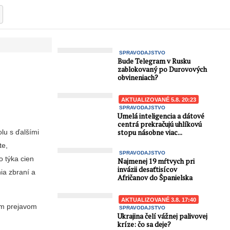
SPRAVODAJSTVO
Bude Telegram v Rusku
zablokovaný po Durovových
obvineniach?
AKTUALIZOVANÉ 5.8. 20:23
SPRAVODAJSTVO
Umelá inteligencia a dátové
centrá prekračujú uhlíkovú
stopu násobne viac...
olu s ďalšími
te,
SPRAVODAJSTVO
o týka cien
Najmenej 19 mŕtvych pri
invázii desaťtisícov
ia zbraní a
Afričanov do Španielska
AKTUALIZOVANÉ 3.8. 17:40
ším prejavom
SPRAVODAJSTVO
Ukrajina čelí vážnej palivovej
kríze: čo sa deje?