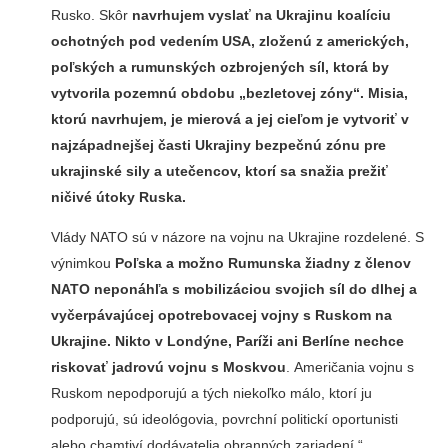
Rusko. Skôr
navrhujem vyslať na Ukrajinu koalíciu
ochotných pod vedením USA, zloženú z amerických,
poľských a rumunských ozbrojených síl, ktorá by
vytvorila pozemnú obdobu „bezletovej zóny“. Misia,
ktorú navrhujem, je mierová a jej cieľom je vytvoriť v
najzápadnejšej časti Ukrajiny bezpečnú zónu pre
ukrajinské sily a utečencov, ktorí sa snažia prežiť
ničivé útoky Ruska.
Vlády NATO sú v názore na vojnu na Ukrajine rozdelené. S
výnimkou
Poľska a možno Rumunska žiadny z členov
NATO neponáhľa s mobilizáciou svojich síl do dlhej a
vyčerpávajúcej opotrebovacej vojny s Ruskom na
Ukrajine. Nikto v Londýne, Paríži ani Berlíne nechce
riskovať jadrovú vojnu s Moskvou
. Američania vojnu s
Ruskom nepodporujú a tých niekoľko málo, ktorí ju
podporujú, sú ideológovia, povrchní politickí oportunisti
alebo chamtiví dodávatelia obranných zariadení.“