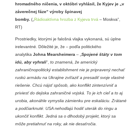
hromadného ničenia, v októbri vyhlásil, že Kyjev je „v
záverečnej fáze“ výroby špinavej
bomby.
(„
Rádioaktívna hrozba z Kyjeva trvá
– Moskva“,
RT)
Prostriedky, ktorými je falošná vlajka vykonaná, sú úplne
irelevantné. Dôležité je, že – podľa politického
analytika
Johna Mearsheimera
– „
Spojené štáty v tom
idú, aby vyhrali
“,
to znamená, že americký
zahraničnopolitický establishment nie je pripravený nechať
ruskú armádu na Ukrajine zvíťaziť a presadiť svoje vlastné
riešenie. Chcú nájsť spôsob, ako konflikt zintenzívniť a
priviesť do dejiska zahraničné vojská. To je ich cieľ a to aj
urobia, akonáhle vymyslia zámienku pre eskaláciu. Zrátané
a podčiarknuté: USA nehodlajú hodiť uterák do ringu a
ukončiť konflikt. Jedná sa o dlhodobý projekt, ktorý sa
môže pretiahnuť na roky, ak nie desaťročia
.