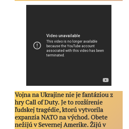
Vojna na Ukrajine nie je fantáziou z
hry Call of Duty. Je to rozšírenie
ľudskej tragédie, ktorú vytvorila
expanzia NATO na východ. Obete
nežijú v Severnej Amerike. Žijú v