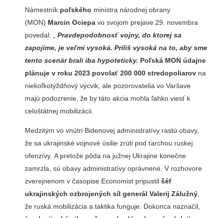
Námestník
poľského
ministra národnej obrany
(MON)
Marcin Ociepa
vo svojom prejave 29. novembra
povedal: „
Pravdepodobnosť vojny, do ktorej sa
zapojíme, je veľmi vysoká. Príliš vysoká na to, aby sme
tento scenár brali iba hypoteticky.
Poľská MON údajne
plánuje v roku 2023 povolať 200 000 stredopoliarov
na
niekoľkotýždňový výcvik, ale pozorovatelia vo Varšave
majú podozrenie, že by táto akcia mohla ľahko viesť k
celoštátnej mobilizácii.
Medzitým vo vnútri Bidenovej administratívy rastú obavy,
že sa ukrajinské vojnové úsilie zrúti pod ťarchou ruskej
ofenzívy. A pretože pôda na južnej Ukrajine konečne
zamrzla, sú obavy administratívy oprávnené. V rozhovore
zverejnenom v časopise Economist pripustil
šéf
ukrajinských ozbrojených síl generál Valerij Zálužný
,
že ruská mobilizácia a taktika funguje. Dokonca naznačil,