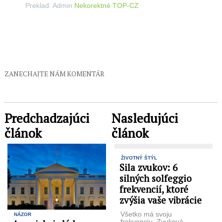
Preklad: Admin
Nekorektné TOP-CZ
ZANECHAJTE NÁM KOMENTÁR
Predchadzajúci
Nasledujúci
článok
článok
ŽIVOTNÝ ŠTÝL
Sila zvukov: 6
silných solfeggio
frekvencií, ktoré
zvýšia vaše vibrácie
Všetko má svoju
NÁZOR
frekvenciu. Zvuková