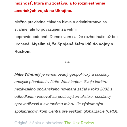
možnosť, ktorá mu zostáva, a to rozmiestnenie
amerických vojsk na Ukrajine.
Možno prevládne chladná hlava a administratíva sa
stiahne, ale to považujem za veľmi
nepravdepodobné. Domnievam sa, že rozhodnutie už bolo
urobené:
Myslím si, že Spojené štáty idú do vojny s
Ruskom.
****
Mike Whitney
je renomovaný geopolitický a sociálny
analytik pôsobiaci v štáte Washington. Svoju kariéru
nezávislého občianskeho novinára začal v roku 2002 s
odhodlaním venovať sa poctivej žurnalistike, sociálnej
spravodlivosti a svetovému mieru. Je výskumným
spolupracovníkom Centra pre výskum globalizácie (CRG).
Originál článku a obrázkov:
The Unz Review