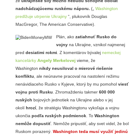
že
ukrajinské sily možno nebudú schopné odolať
nadchádzajúcemu ruskému náporu.
(„
Washington
predlžuje utrpenie Ukrajiny
“, plukovník Douglas
MacGregor, The American Conservative).
Plán, ako
zatiahnuť Rusko do
vojny
na Ukrajine, vznikol najmenej
pred
desiatimi rokmi
. Z komentárov bývalej
nemeckej
kancelárky
Angely Merkelovej
vieme, že
Washington
nikdy neusiloval o mierové riešenie
konfliktu
, ale neúnavne pracoval na nastolení režimu
nenávidiaceho Rusko v Kyjeve, ktorý by mu pomohol
viesť
vojnu proti Rusku
. Zhromaždeniu takmer
600 000
ruských
bojových jednotiek na Ukrajine alebo v jej
okolí
hrozí
, že stratégiu Washingtonu vykoľaja a vojnu
ukončia
podľa ruských podmienok
. To
Washington
nemôže dopustiť
. Nemôže pripustiť, aby svet videl, že bol
Ruskom porazený.
Washington teda musí využiť jedinú