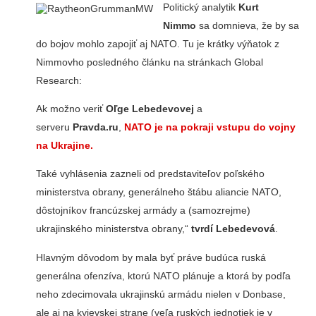
Politický analytik
Kurt
Nimmo
sa domnieva, že by sa
do bojov mohlo zapojiť aj NATO. Tu je krátky výňatok z
Nimmovho posledného článku na stránkach Global
Research:
Ak možno veriť
Oľge Lebedevovej
a
serveru
Pravda.ru
,
NATO je na pokraji vstupu do vojny
na Ukrajine.
Také vyhlásenia zazneli od predstaviteľov poľského
ministerstva obrany, generálneho štábu aliancie NATO,
dôstojníkov francúzskej armády a (samozrejme)
ukrajinského ministerstva obrany,“
tvrdí Lebedevová
.
Hlavným dôvodom by mala byť práve budúca ruská
generálna ofenzíva, ktorú NATO plánuje a ktorá by podľa
neho zdecimovala ukrajinskú armádu nielen v Donbase,
ale aj na kyjevskej strane (veľa ruských jednotiek je v