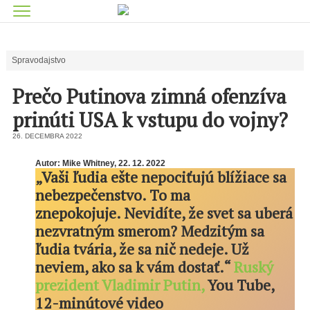
Spravodajstvo
Prečo Putinova zimná ofenzíva
prinúti USA k vstupu do vojny?
26. DECEMBRA 2022
Autor: Mike Whitney, 22. 12. 2022
„Vaši ľudia ešte nepociťujú blížiace sa
nebezpečenstvo. To ma
znepokojuje. Nevidíte, že svet sa uberá
nezvratným smerom? Medzitým sa
ľudia tvária, že sa nič nedeje. Už
neviem, ako sa k vám dostať.“
Ruský
prezident Vladimir Putin,
You Tube,
12-minútové video