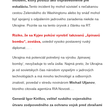
incident, ktorý poslúži ako ospravedlnenie pre
eskaláciu.
Tento incident by mohol súvisieť s nečakanou
cestou Zelenského do Washingtonu alebo by snáď mohol
byť spojený s odpálením jadrového zariadenia niekde na
Ukrajine. Pozrite sa na tento úryvok z článku na RT:
Riziko, že sa Kyjev pokúsi vyrobiť takzvanú „špinavú
bombu“, zostáva,
uviedol vysoko postavený ruský
diplomat…. .
Ukrajina má potenciál potrebný na výrobu ‚špinavej
bomby‘, nevyžaduje to veľa úsilia. Najmä preto, že Ukrajina
je od sovietskych čias národom vyspelým v jadrových
technológiách a má mnoho technológií a odborných
znalostí, povedal v stredu novinárom
Michail Uljanov
,
ktorého citovala agentúra RIA Novosti….
Generál Igor Kirillov, veliteľ ruského vojenského
útvaru zodpovedného za ochranu vojsk pred zbraňami