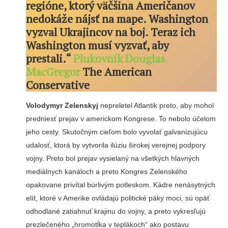
regióne, ktorý väčšina Američanov
nedokáže nájsť na mape. Washington
vyzval Ukrajincov na boj. Teraz ich
Washington musí vyzvať, aby
prestali.“
Plukovník Douglas
MacGregor
The American
Conservative
Volodymyr Zelenskyj
nepreletel Atlantik preto, aby mohol
predniesť prejav v americkom Kongrese. To nebolo účelom
jeho cesty. Skutočným cieľom bolo vyvolať galvanizujúcu
udalosť, ktorá by vytvorila ilúziu širokej verejnej podpory
vojny. Preto bol prejav vysielaný na všetkých hlavných
mediálnych kanáloch a preto Kongres Zelenského
opakovane privítal búrlivým potleskom. Kádre nenásytných
elít, ktoré v Amerike ovládajú politické páky moci, sú opäť
odhodlané zatiahnuť krajinu do vojny, a preto vykresľujú
prezlečeného „hromotĺka v teplákoch“ ako postavu