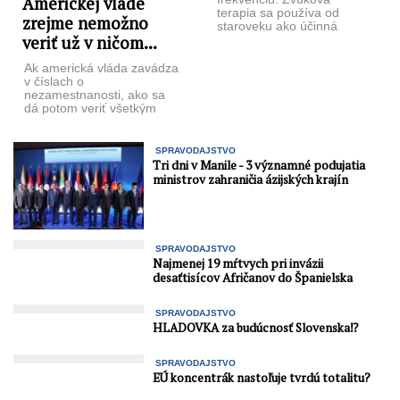
Americkej vláde
terapia sa používa od
zrejme nemožno
staroveku ako účinná
veriť už v ničom...
liečebná metóda, pretože
vám pomáha vyrovnávať
vibrácie vo vašom ...
Ak americká vláda zavádza
v číslach o
nezamestnanosti, ako sa
dá potom veriť všetkým
ostatným štatistikám, ktoré
zverejňuje? Vážení
priatelia, ...
SPRAVODAJSTVO
Tri dni v Manile - 3 významné podujatia
ministrov zahraničia ázijských krajín
SPRAVODAJSTVO
Najmenej 19 mŕtvych pri invázii
desaťtisícov Afričanov do Španielska
SPRAVODAJSTVO
HLADOVKA za budúcnosť Slovenska⁉️
SPRAVODAJSTVO
EÚ koncentrák nastoľuje tvrdú totalitu?