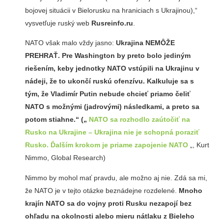
bojovej situácii v Bielorusku na hraniciach s Ukrajinou),“
vysvetľuje ruský web
Rusreinfo.ru
.
NATO však malo vždy jasno:
Ukrajina NEMÔŽE
PREHRAŤ. Pre Washington by preto bolo jediným
riešením, keby jednotky NATO vstúpili na Ukrajinu v
nádeji, že to ukončí ruskú ofenzívu. Kalkuluje sa s
tým, že Vladimír Putin nebude chcieť priamo čeliť
NATO s možnými (jadrovými) následkami, a preto sa
potom stiahne.“ („
NATO sa rozhodlo zaútočiť na
Rusko na Ukrajine – Ukrajina nie je schopná poraziť
Rusko. Ďalším krokom je priame zapojenie NATO
„, Kurt
Nimmo, Global Research)
Nimmo by mohol mať pravdu, ale možno aj nie. Zdá sa mi,
že NATO je v tejto otázke beznádejne rozdelené.
Mnoho
krajín NATO sa do vojny proti Rusku nezapojí bez
ohľadu na okolnosti alebo mieru nátlaku z Bieleho