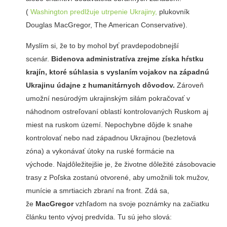
(
Washington predlžuje utrpenie Ukrajiny,
plukovník
Douglas MacGregor, The American Conservative).
Myslím si, že to by mohol byť pravdepodobnejší
scenár.
Bidenova administratíva zrejme získa hŕstku
krajín, ktoré súhlasia s vyslaním vojakov na západnú
Ukrajinu údajne z humanitárnych dôvodov.
Zároveň
umožní nesúrodým ukrajinským silám pokračovať v
náhodnom ostreľovaní oblastí kontrolovaných Ruskom aj
miest na ruskom území. Nepochybne dôjde k snahe
kontrolovať nebo nad západnou Ukrajinou (bezletová
zóna) a vykonávať útoky na ruské formácie na
východe. Najdôležitejšie je, že životne dôležité zásobovacie
trasy z Poľska zostanú otvorené, aby umožnili tok mužov,
munície a smrtiacich zbraní na front. Zdá sa,
že
MacGregor
vzhľadom na svoje poznámky na začiatku
článku tento vývoj predvída. Tu sú jeho slová: