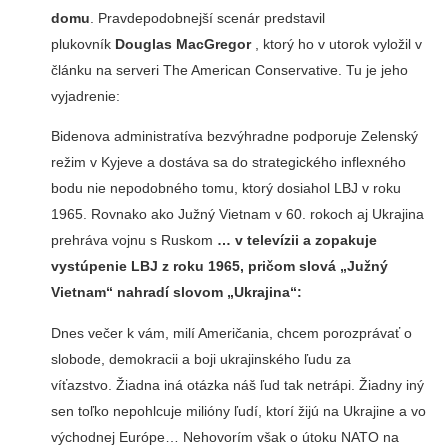
domu
. Pravdepodobnejší scenár predstavil
plukovník
Douglas MacGregor
, ktorý ho v utorok vyložil v
článku na serveri The American Conservative. Tu je jeho
vyjadrenie:
Bidenova administratíva bezvýhradne podporuje Zelenský
režim v Kyjeve a dostáva sa do strategického inflexného
bodu nie nepodobného tomu, ktorý dosiahol LBJ v roku
1965. Rovnako ako Južný Vietnam v 60. rokoch aj Ukrajina
prehráva vojnu s Ruskom
… v televízii a
zopakuje
vystúpenie LBJ z roku 1965, pričom slová „Južný
Vietnam“ nahradí slovom „Ukrajina“:
Dnes večer k vám, milí Američania, chcem porozprávať o
slobode, demokracii a boji ukrajinského ľudu za
víťazstvo. Žiadna iná otázka náš ľud tak netrápi. Žiadny iný
sen toľko nepohlcuje milióny ľudí, ktorí žijú na Ukrajine a vo
východnej Európe… Nehovorím však o útoku NATO na