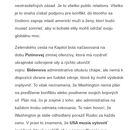
neotrasiteľných zásad. Je to všetko public relations. Všetko
je to snaha získať podporu pre konflikt, do ktorého sa
čoskoro zapoja mladí americkí muži a ženy, ktorí budú
musieť zomrieť, aby si bohaté elity mohli udržať svoju
globálnu moc.
Zelenského cesta na Kapitol bola načasovaná na
dobu
Putinovej
zimnej ofenzívy, ktorá má rozdrviť
ukrajinské ozbrojené sily a rýchlo ukončiť
vojnu.
Bidenova
administratíva situáciu chápe, ale nemá k
dispozícii zbrane ani ľudské zdroje, ktoré by mohli výsledok
ovplyvniť. To však neznamená, že Washington nemá plán
na predĺženie konfliktu alebo posilnenie svojich bojových
síl. Plán má, čo je zrejmé z toho, ako administratíva na
každom kroku odmieta rokovania. To nám hovorí, že
Washington je stále odhodlaný poraziť Rusko za každú
cenu. V praxi to znamená, že
USA musia vytvoriť