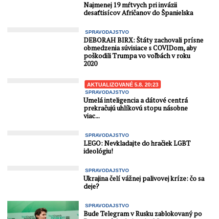
osoby je absolútne
Najmenej 19 mŕtvych pri invázii
nevyhnutný. To znamená,
desaťtisícov Afričanov do Španielska
že dotknutá ...
SPRAVODAJSTVO
DEBORAH BIRX: Štáty zachovali prísne
obmedzenia súvisiace s COVIDom, aby
poškodili Trumpa vo voľbách v roku
2020
AKTUALIZOVANÉ 5.8. 20:23
SPRAVODAJSTVO
Umelá inteligencia a dátové centrá
prekračujú uhlíkovú stopu násobne
viac...
SPRAVODAJSTVO
LEGO: Nevkladajte do hračiek LGBT
ideológiu!
SPRAVODAJSTVO
Ukrajina čelí vážnej palivovej kríze: čo sa
deje?
SPRAVODAJSTVO
Bude Telegram v Rusku zablokovaný po