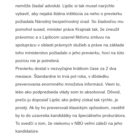
nemôže žiadať advokát. Lipšic si tak musel narýchlo
vybaviť, aby nejaká štátna inštitúcia za neho o previerku
požiadala Národný bezpečnostný úrad. So žiadosťou mu
pomohol sused, minister práce Krajniak tak, že zneužil
právomoc a s Lipšicom uzavrel fiktívnu zmluvu na
spoluprácu v oblasti právnych služieb a práve na základe
toho ministerstvo požiadalo o jeho previerku, hoci na túto
pozíciu nie je potrebná.
Previerku dostal v nezvyčajne krátkom čase za 2 dva
mesiace. Štandardne to trvá pol roka, v dôsledku
preverovania enormného množstva informácii. Viem to,
lebo ako podpredseda vlády som to absolvoval. Dôvod,
prečo ju doposiaľ Lipšic ako jediný získal tak rýchlo, je
prostý. Ak by ho preverovali klasickým spôsobom, nestihli
by to do uzavretia kandidátky na špeciálneho prokurátora.
To svedčí o tom, že niekomu v NBÚ veľmi záleží na jeho
kandidatúre.