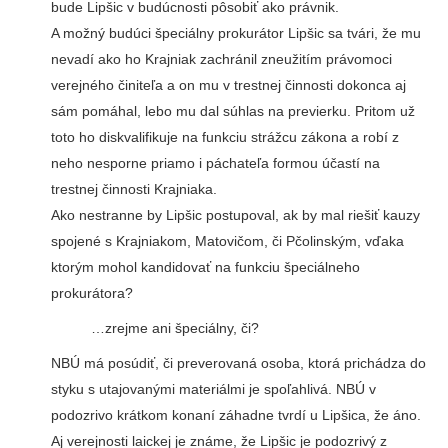
bude Lipšic v budúcnosti pôsobiť ako právnik.
A možný budúci špeciálny prokurátor Lipšic sa tvári, že mu
nevadí ako ho Krajniak zachránil zneužitím právomoci
verejného činiteľa a on mu v trestnej činnosti dokonca aj
sám pomáhal, lebo mu dal súhlas na previerku. Pritom už
toto ho diskvalifikuje na funkciu strážcu zákona a robí z
neho nesporne priamo i páchateľa formou účastí na
trestnej činnosti Krajniaka.
Ako nestranne by Lipšic postupoval, ak by mal riešiť kauzy
spojené s Krajniakom, Matovičom, či Pčolinským, vďaka
ktorým mohol kandidovať na funkciu špeciálneho
prokurátora?
…zrejme ani špeciálny, či?
NBÚ má posúdiť, či preverovaná osoba, ktorá prichádza do
styku s utajovanými materiálmi je spoľahlivá. NBÚ v
podozrivo krátkom konaní záhadne tvrdí u Lipšica, že áno.
Aj verejnosti laickej je známe, že Lipšic je podozrivý z