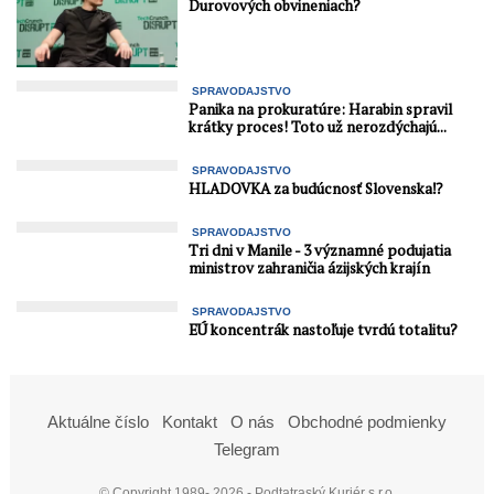
Durovových obvineniach?
SPRAVODAJSTVO
Panika na prokuratúre: Harabin spravil
krátky proces! Toto už nerozdýchajú...
SPRAVODAJSTVO
HLADOVKA za budúcnosť Slovenska⁉️
SPRAVODAJSTVO
Tri dni v Manile - 3 významné podujatia
ministrov zahraničia ázijských krajín
SPRAVODAJSTVO
EÚ koncentrák nastoľuje tvrdú totalitu?
Aktuálne číslo
Kontakt
O nás
Obchodné podmienky
Telegram
© Copyright 1989- 2026 - Podtatraský Kuriér s.r.o.