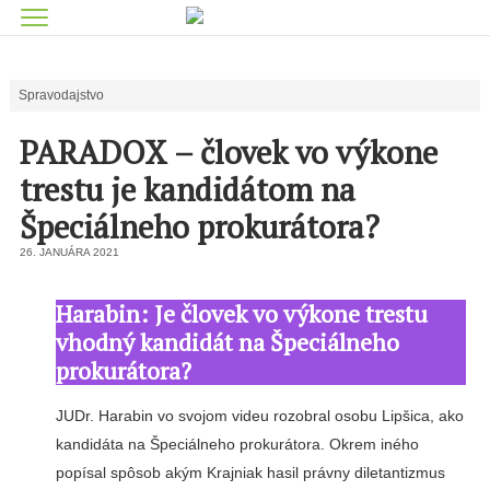
Spravodajstvo
PARADOX – človek vo výkone
trestu je kandidátom na
Špeciálneho prokurátora?
26. JANUÁRA 2021
Harabin: Je človek vo výkone trestu
vhodný kandidát na Špeciálneho
prokurátora?
JUDr. Harabin vo svojom videu rozobral osobu Lipšica, ako
kandidáta na Špeciálneho prokurátora. Okrem iného
popísal spôsob akým Krajniak hasil právny diletantizmus