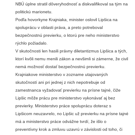
NBÚ úplne stratil dôveryhodnosť a diskvalifikoval sa tým na
politickú marionetu.
Podľa hovorkyne Krajniaka, minister oslovil Lipšica na
spoluprácu v oblasti práva, a preto potreboval
bezpečnostnú previerku, o ktorú pre neho ministerstvo
rýchlo požiadalo.
V skutočnosti len hasili právny diletantizmus Lipšica a tých,
ktorí kvôli nemu menili zákon a nevšimli si zámerne, že civil
nemá možnosť dostať bezpečnostnú previerku.
Krajniakove ministerstvo v zozname utajovaných
skutočností ani pri jednej z nich nepotrebuje od
zamestnanca vyžadovať previerku na prísne tajné, čiže
Lipšic môže prácu pre ministerstvo vykonávať aj bez
previerky. Ministerstvo práce spoluprácu doteraz s
Lipšicom neuzavrelo, no Lipšic už previerku na prísne tajné
má a ministerstvo práce odvážne tvrdí, že išlo o
preventívny krok a zmluvu uzavrú v závislosti od toho, či