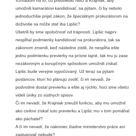
Vzhľadom na to, čo predviedlo NBÚ a Krajniak, aby
umožnili kamarátovi kandidovať, sa pýtam, či by nebolo
jednoduchšie prijať zákon, že špeciálnym prokurátorom na
doživotie sa môže stať iba Lipšic?
Ušetrili by sme spoločnosť od trápností. Lipšic najprv
nespĺňal podmienky kandidovať na prokurátora, tak sa
zákonom zmenili, keď následne zistili, že nespĺňa ešte
jednu podmienku previerky na prísne tajné, tak mu ju zase
nezákonným a korupčným spôsobom umožnili získať.
Lipšic bude verejne vypočúvaný. Už teraz sa pýtam
poslancov, ktorí ho plánujú zvoliť, či im nevadí, že
podvodne dostal previerku a ešte aj rýchlo, hoci sme všetci
videli úniky zo súdnych spisov.
Či im nevadí, že Krajniak zneužil funkciu, aby mu umožnil
ako civilovi získať tuto previerku a Lipšic mu v tom pomáhal
ako páchateľ?
A či im nevadí, že nakoniec žiadne ministerstvo práce ani
zastupovať nebude?