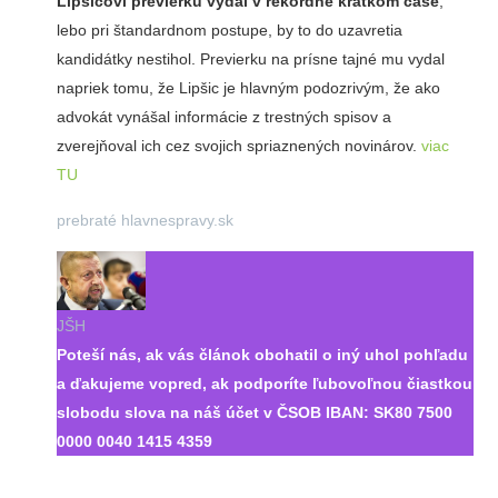
Lipšicovi previerku vydal v rekordne krátkom čase
,
lebo pri štandardnom postupe, by to do uzavretia
kandidátky nestihol. Previerku na prísne tajné mu vydal
napriek tomu, že Lipšic je hlavným podozrivým, že ako
advokát vynášal informácie z trestných spisov a
zverejňoval ich cez svojich spriaznených novinárov.
viac
TU
prebraté hlavnespravy.sk
JŠH
Poteší nás, ak vás článok obohatil o iný uhol pohľadu
a ďakujeme vopred, ak podporíte ľubovoľnou čiastkou
slobodu slova na náš účet v ČSOB IBAN:
SK80 7500
0000 0040 1415 4359