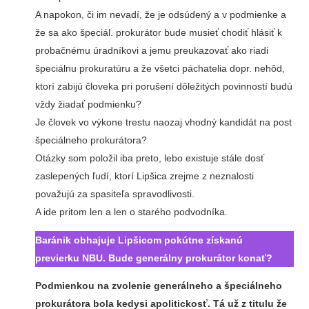
A napokon, či im nevadí, že je odsúdený a v podmienke a
že sa ako špeciál. prokurátor bude musieť chodiť hlásiť k
probačnému úradníkovi a jemu preukazovať ako riadi
špeciálnu prokuratúru a že všetci páchatelia dopr. nehôd,
ktorí zabijú človeka pri porušení dôležitých povinností budú
vždy žiadať podmienku?
Je človek vo výkone trestu naozaj vhodný kandidát na post
špeciálneho prokurátora?
Otázky som položil iba preto, lebo existuje stále dosť
zaslepených ľudí, ktorí Lipšica zrejme z neznalosti
považujú za spasiteľa spravodlivosti.
A ide pritom len a len o starého podvodníka.
Baránik obhajuje Lipšicom pokútne získanú
previerku NBU. Bude generálny prokurátor konať?
Podmienkou na zvolenie generálneho a špeciálneho
prokurátora bola kedysi apolitickosť. Tá už z titulu že