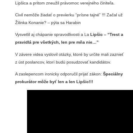
Lipšica a pritom zneužil právomoc verejného činiteľa.
Civil nemôže žiadať o previerku “prísne tajné” !!! Začal už
Žilinka Konanie? – pýta sa Harabin
Vysvetlil aj chápanie spravodlivosti a La
Lipšic – “Trest a
pravidlá pre všetkých, len pre mňa nie…”
V závere videa vyslovil otázky, ktoré by určite mali zaznieť
z úst poslancov, ktorí budú posudzovať kandidátov.
A zaslepencom ironicky odporučil prijať zákon:
Špeciálny
prokurátor môže byť len a len Lipšic!!!