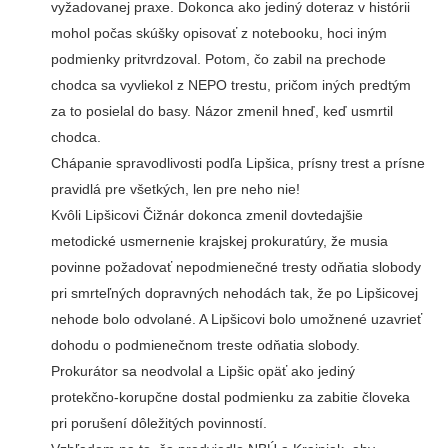
vyžadovanej praxe. Dokonca ako jediný doteraz v histórii
mohol počas skúšky opisovať z notebooku, hoci iným
podmienky pritvrdzoval. Potom, čo zabil na prechode
chodca sa vyvliekol z NEPO trestu, pričom iných predtým
za to posielal do basy. Názor zmenil hneď, keď usmrtil
chodca.
Chápanie spravodlivosti podľa Lipšica, prísny trest a prísne
pravidlá pre všetkých, len pre neho nie!
Kvôli Lipšicovi Čižnár dokonca zmenil dovtedajšie
metodické usmernenie krajskej prokuratúry, že musia
povinne požadovať nepodmienečné tresty odňatia slobody
pri smrteľných dopravných nehodách tak, že po Lipšicovej
nehode bolo odvolané. A Lipšicovi bolo umožnené uzavrieť
dohodu o podmienečnom treste odňatia slobody.
Prokurátor sa neodvolal a Lipšic opäť ako jediný
protekčno-korupčne dostal podmienku za zabitie človeka
pri porušení dôležitých povinností.