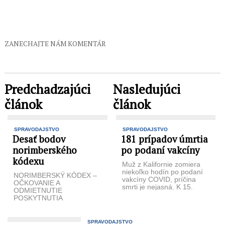
ZANECHAJTE NÁM KOMENTÁR
Predchadzajúci
Nasledujúci
článok
článok
SPRAVODAJSTVO
SPRAVODAJSTVO
Desať bodov
181 prípadov úmrtia
norimberského
po podaní vakcíny
kódexu
Muž z Kalifornie zomiera
niekoľko hodín po podaní
NORIMBERSKÝ KÓDEX –
vakcíny COVID, príčina
OČKOVANIE A
smrti je nejasná. K 15.
ODMIETNUTIE
januáru bolo v americkom
POSKYTNUTIA
...
ZDRAVOTNEJ
STAROSTLIVOSTI
Dobrovoľný súhlas ľudskej
SPRAVODAJSTVO