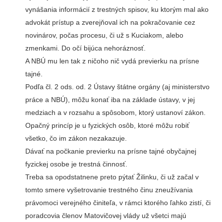
vynášania informácií z trestných spisov, ku ktorým mal ako
advokát prístup a zverejňoval ich na pokračovanie cez
novinárov, počas procesu, či už s Kuciakom, alebo
zmenkami. Do očí bijúca nehoráznosť.
A NBÚ mu len tak z ničoho nič vydá previerku na prísne
tajné.
Podľa čl. 2 ods. od. 2 Ústavy štátne orgány (aj ministerstvo
práce a NBÚ), môžu konať iba na základe ústavy, v jej
medziach a v rozsahu a spôsobom, ktorý ustanoví zákon.
Opačný princíp je u fyzických osôb, ktoré môžu robiť
všetko, čo im zákon nezakazuje.
Dávať na počkanie previerku na prísne tajné obyčajnej
fyzickej osobe je trestná činnosť.
Treba sa opodstatnene preto pýtať Žilinku, či už začal v
tomto smere vyšetrovanie trestného činu zneužívania
právomoci verejného činiteľa, v rámci ktorého ľahko zistí, či
poradcovia členov Matovičovej vlády už všetci majú