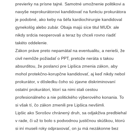
previerky na prísne tajné. Samotné umožnenie politikovi a
navyše neprokurátorovi kandidovať na funkciu prokurátora
je podobné, ako keby na šéfa kardiochirurgie kandidoval
gynekológ alebo zubár. Obaja majú síce titul MUDr. ale
nikdy srdcia neoperovali a teraz by chceli rovno riadiť
takéto oddelenie.
Zákon práve preto nepamätal na eventualitu, a nerieši, že
civil nemôže požiadať o PPT, pretože neráta s takou
absurditou, že poslanci pre Lipšica zmenia zákon, aby
mohol protekčno-korupčne kandidovať, aj keď nikdy nebol
prokurátor, v dôsledku čoho sú zjavne diskriminovaní
ostatní prokurátori, ktorí sa nimi stali cestou
profesionálneho a nie politického výberového konania. To
si však tí, čo zákon zmenili pre Lipšica nevšimli.
Lipšic ako Sorošov chránený druh, sa odjakživa predbiehal
v rade, či už to bolo s podvodnou justičnou skúškou, ktorú
si iní museli roky odpraxovať, on ju má nezákonne bez