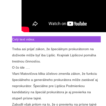
Celý text videa:
Treba asi prijať zákon, že špeciálnym prokurátorom na
doživotie môže byť iba Lipšic. Krajniak Lipšicovi pomáha
trestnou činnosťou.
O čo ide ….
Vlani Matovičova klika účelovo zmenila zákon, že funkciu
špeciálneho a generálneho prokurátora môže zastávať aj
neprokurátor. Špeciálne pre Lipšica Podmienkou
kandidatúry na špeciál prokurátora je aj previerka na
stupeň prísne tajné.
Zabudli však pritom na to, že o previerku na prísne tajné