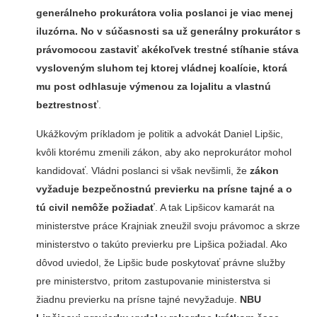
generálneho prokurátora volia poslanci je viac menej
iluzórna. No v súčasnosti sa už generálny prokurátor s
právomocou zastaviť akékoľvek trestné stíhanie stáva
vysloveným sluhom tej ktorej vládnej koalície, ktorá
mu post odhlasuje výmenou za lojalitu a vlastnú
beztrestnosť
.
Ukážkovým príkladom je politik a advokát Daniel Lipšic,
kvôli ktorému zmenili zákon, aby ako neprokurátor mohol
kandidovať. Vládni poslanci si však nevšimli, že
zákon
vyžaduje bezpečnostnú previerku na prísne tajné a o
tú civil nemôže požiadať
. A tak Lipšicov kamarát na
ministerstve práce Krajniak zneužil svoju právomoc a skrze
ministerstvo o takúto previerku pre Lipšica požiadal. Ako
dôvod uviedol, že Lipšic bude poskytovať právne služby
pre ministerstvo, pritom zastupovanie ministerstva si
žiadnu previerku na prísne tajné nevyžaduje.
NBU