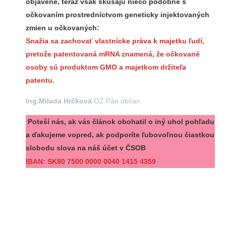
objavené, teraz však skúšajú niečo podobné s
očkovaním prostredníctvom geneticky injektovaných
zmien u očkovaných:
Snažia sa zachovať vlastnícke práva k majetku ľudí,
pretože patentovaná mRNA znamená, že očkované
osoby sú produktom GMO a majetkom držiteľa
patentu.
Ing.Milada Hrčková
OZ Pán občan
Poteší nás, ak vás článok obohatil o iný uhol pohľadu
a ďakujeme vopred, ak podporíte ľubovoľnou čiastkou
slobodu slova na náš účet v ČSOB
IBAN:
SK80 7500 0000 0040 1415 4359