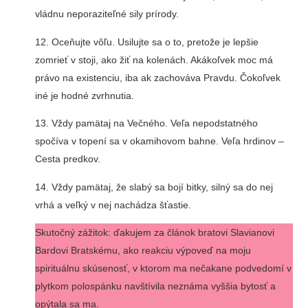
vládnu neporaziteľné sily prírody.
12. Oceňujte vôľu. Usilujte sa o to, pretože je lepšie
zomrieť v stoji, ako žiť na kolenách. Akákoľvek moc má
právo na existenciu, iba ak zachováva Pravdu. Čokoľvek
iné je hodné zvrhnutia.
13. Vždy pamätaj na Večného. Veľa nepodstatného
spočíva v topení sa v okamihovom bahne. Veľa hrdinov –
Cesta predkov.
14. Vždy pamätaj, že slabý sa bojí bitky, silný sa do nej
vrhá a veľký v nej nachádza šťastie.
Skutočný zážitok: ďakujem za článok bratovi Slavianovi
Bardovi Bratskému, ako reakciu výpoveď na moju
spirituálnu skúsenosť, v ktorom ma nečakane podvedomí v
plytkom polospánku navštívila neznáma vyššia bytosť a
opýtala sa ma.