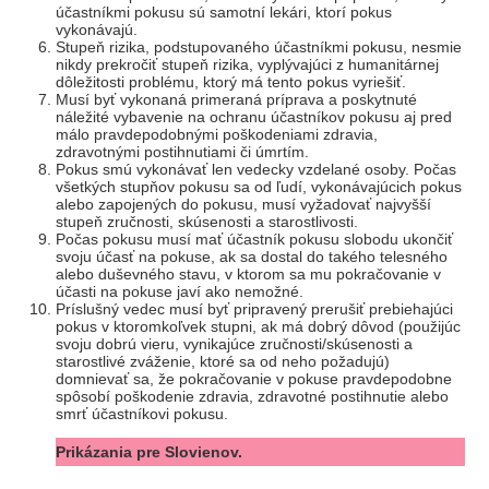
účastníkmi pokusu sú samotní lekári, ktorí pokus
vykonávajú.
Stupeň rizika, podstupovaného účastníkmi pokusu, nesmie
nikdy prekročiť stupeň rizika, vyplývajúci z humanitárnej
dôležitosti problému, ktorý má tento pokus vyriešiť.
Musí byť vykonaná primeraná príprava a poskytnuté
náležité vybavenie na ochranu účastníkov pokusu aj pred
málo pravdepodobnými poškodeniami zdravia,
zdravotnými postihnutiami či úmrtím.
Pokus smú vykonávať len vedecky vzdelané osoby. Počas
všetkých stupňov pokusu sa od ľudí, vykonávajúcich pokus
alebo zapojených do pokusu, musí vyžadovať najvyšší
stupeň zručnosti, skúsenosti a starostlivosti.
Počas pokusu musí mať účastník pokusu slobodu ukončiť
svoju účasť na pokuse, ak sa dostal do takého telesného
alebo duševného stavu, v ktorom sa mu pokračovanie v
účasti na pokuse javí ako nemožné.
Príslušný vedec musí byť pripravený prerušiť prebiehajúci
pokus v ktoromkoľvek stupni, ak má dobrý dôvod (použijúc
svoju dobrú vieru, vynikajúce zručnosti/skúsenosti a
starostlivé zváženie, ktoré sa od neho požadujú)
domnievať sa, že pokračovanie v pokuse pravdepodobne
spôsobí poškodenie zdravia, zdravotné postihnutie alebo
smrť účastníkovi pokusu.
Prikázania pre Slovienov.