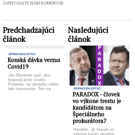
ZANECHAJTE NÁM KOMENTÁR
Predchadzajúci
Nasledujúci
článok
článok
SPRAVODAJSTVO
Konská dávka verzus
Covid19
Ján Baránek radí, ako
bojovať proti covidu:
Priatelia, na obrázku vidíte
liek Ivermectin. Ten na
SPRAVODAJSTVO
PARADOX - človek
obrázku je pre kone, pod ...
vo výkone trestu je
kandidátom na
Špeciálneho
prokurátora?
Harabin: Je človek vo
výkone trestu vhodný