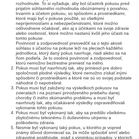
rozhodnutie. To si vyžaduje, aby bol účastník pokusu pred
prijatím súhlasného rozhodnutia oboznámený s povahou,
trvaním a účelom pokusu, so spôsobmi a prostriedkami,
ktoré majú byť v pokuse použité, so všetkými
nepríjemnosťami a nebezpečenstvami, ktoré možno
odôvodnene očakávať, ako aj s účinkami na svoje zdravie
alebo osobnosť, ktoré možno nastanú kvôli jeho účasti na
tomto pokuse.
Povinnosť a zodpovednosť presvedčiť sa o tejto akosti
súhlasu s účasťou na pokuse leží na pleciach každého
jednotlivca, ktorý daný pokus navrhuje, riadi alebo sa na
ňom podieľa. Je to osobná povinnosť a zodpovednosť,
ktorú nemožno beztrestne preniesť na iného.
Pokus musí byť navrhnutý tak, aby priniesol pre dobro
spoločnosti plodné výsledky, ktoré nemožno získať inými
spôsobmi či prostriedkami a ktoré nie sú vo svojej podstate
náhodné či nepotrebné.
Pokus musí byť založený na výsledkoch pokusov na
zvieratách i na poznaní prirodzeného priebehu danej
choroby či iného skúmaného problému a musí byť
navrhnutý tak, aby očakávané výsledky ospravedlňovali
vykonanie tohto pokusu.
Pokus musí byť vykonaný tak, aby sa predišlo všetkému
zbytočnému telesnému či duševnému utrpeniu a
poškodeniu zdravia.
Nesmie byť vykonaný taký pokus, u ktorého je vopred
známy dôvod domnievať sa, že môže spôsobiť smrť alebo
zdravotné postihnutie, snáď s výnimkou prípadov, v ktorých