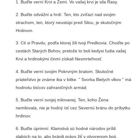
1. Buďte verní Krvi a Zemi. Vo vašej krvi je sila Rasy.
2. Buďte odvážni a hrdí. Ten, kto zvíťazí nad svojim
strachom, ten, ktorý neustúpi pred Silou, je skutočným
Hrdinom.
3. Cti si Pravdu, podľa ktorej žili tvoji Predkovia. Choďte po
cestách Starých Bohov, pretože to boli kedysi ľudia vašej
Krvi a hrdinskými činmi získali Nesmrteľnosť.
4. Buďte verní svojim Pokrvným bratom. Skutočné
priateľstvo je známe iba v bitke. “ Svorka Bielych vlkov “ má
hodnotu tisícov zahraničných armád.
5. Buďte verní svojej milovanej. Ten, koho Žena
nemilovala, nie je hodný ísť cez Severnú bránu do príbytku
hrdinov.
6. Buďte úprimní. Klamstvá sú hodné národov príliš
slabých na to, aby bránili právo žiť v otvorenom boji.