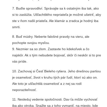
7. Buďte spravodliví. Správajte sa k ostatným iba tak, ako
si to zaslúžia. Ušľachtilého nepriateľa je možné ušetriť, aby
ste v ňom našli priateľa. Ale klamár a zradca je hodný iba
smrti.
8. Buď múdry. Neberte falošné pravdy na vieru, ale
pochopte svojou mysľou.
9. Nezmier sa so zlom. Zastavte ho kdekoľvek a čo
najskôr. Ak s tým nebudete bojovať, skôr či neskôr si to pre
vás príde.
10. Zachovaj si Česť Bieleho rytiera. Jeho dnešnou partiou
je osamelosť, život v kruhu tých pár ľudí, ktorí sú ako on.
Ale toto je ušľachtilá osamelosť a z nej sa rodí
neporaziteľnosť.
11. Nesleduj vedenie spoločnosti. Dav ťa môže vychovať
iba ako otroka. Snažte sa z toho vymaniť, na miesto, kde