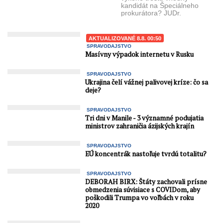
kandidát na Špeciálneho
prokurátora? JUDr.
Harabin vo svojom videu
rozobral osobu Lipšica, ako
...
AKTUALIZOVANÉ 8.8. 00:50
SPRAVODAJSTVO
Masívny výpadok internetu v Rusku
SPRAVODAJSTVO
Ukrajina čelí vážnej palivovej kríze: čo sa
deje?
SPRAVODAJSTVO
Tri dni v Manile - 3 významné podujatia
ministrov zahraničia ázijských krajín
SPRAVODAJSTVO
EÚ koncentrák nastoľuje tvrdú totalitu?
SPRAVODAJSTVO
DEBORAH BIRX: Štáty zachovali prísne
obmedzenia súvisiace s COVIDom, aby
poškodili Trumpa vo voľbách v roku
2020