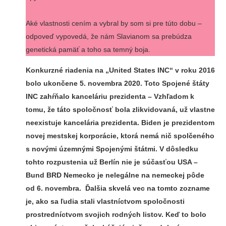
Aké vlastnosti cením a vybral by som si pre túto dobu –
odpoveď vypovedá, že nám Slavianom sa prebúdza
genetická pamäť a toho sa temný boja.
Konkurzné riadenia na „United States INC“ v roku 2016
bolo ukončene 5. novembra 2020. Toto Spojené štáty
INC zahŕňalo kanceláriu prezidenta – Vzhľadom k
tomu, že táto spoločnosť bola zlikvidovaná, už vlastne
neexistuje kancelária prezidenta. Biden je prezidentom
novej mestskej korporácie, ktorá nemá nič spolčeného
s novými územnými Spojenými štátmi. V dôsledku
tohto rozpustenia už Berlín nie je súčasťou USA –
Bund BRD Nemecko je nelegálne na nemeckej pôde
od 6. novembra. Ďalšia skvelá vec na tomto zozname
je, ako sa ľudia stali vlastníctvom spoločnosti
prostredníctvom svojich rodných listov. Keď to bolo