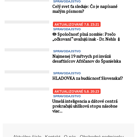
SPRAVODAJSTVO
Celý svet ťa sleduje: Čo je napísané
malým písmom?
AKTUALIZOVANÉ 7.8. 23:21
SPRAVODAJSTVO
🦠 Spoločnosť plná zombie: Prečo
„očkovaní“ uvažujú inak - Dr. Nehls 💉
SPRAVODAJSTVO
Najmenej 19 mŕtvych pri invázii
desaťtisícov Afričanov do Španielska
SPRAVODAJSTVO
HLADOVKA za budúcnosť Slovenska⁉️
AKTUALIZOVANÉ 5.8. 20:23
SPRAVODAJSTVO
Umelá inteligencia a dátové centrá
prekračujú uhlíkovú stopu násobne
viac...
Aktuálne číslo
Kontakt
O nás
Obchodné podmienky