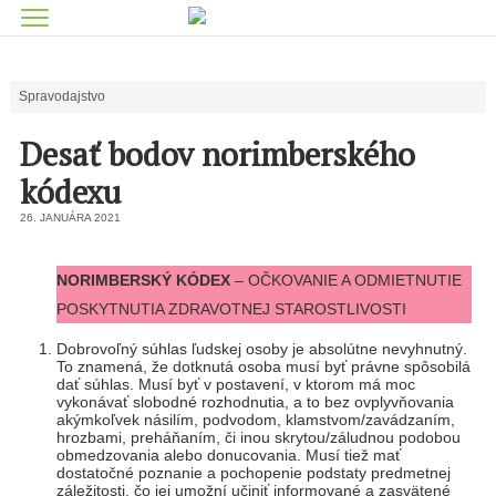
Spravodajstvo
Desať bodov norimberského
kódexu
26. JANUÁRA 2021
NORIMBERSKÝ KÓDEX
– OČKOVANIE A ODMIETNUTIE
POSKYTNUTIA ZDRAVOTNEJ STAROSTLIVOSTI
Dobrovoľný súhlas ľudskej osoby je absolútne nevyhnutný.
To znamená, že dotknutá osoba musí byť právne spôsobilá
dať súhlas. Musí byť v postavení, v ktorom má moc
vykonávať slobodné rozhodnutia, a to bez ovplyvňovania
akýmkoľvek násilím, podvodom, klamstvom/zavádzaním,
hrozbami, preháňaním, či inou skrytou/záludnou podobou
obmedzovania alebo donucovania. Musí tiež mať
dostatočné poznanie a pochopenie podstaty predmetnej
záležitosti, čo jej umožní učiniť informované a zasvätené