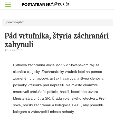
Spravodajstvo
Pád vrtuľníka, štyria záchranári
zahynuli
22. JÚLA 2015
Piatková záchranná akcia VZZS v Slovenskom raji sa
skončila tra­gicky. Záchranársky vrtuľník letel na pomoc
zranenému chlapcovi, avšak havaroval a štyria členovia
posádky vrtuľníka pád nepreži­li. Na miesto okamžite
smerovali príslušníci polície, hasiči, letecké­ho útvaru
Ministerstva vnútra SR, Úradu vojenského letectva z Pre­
šova, horskí záchranári a kolegovia z ATE, aby pomohli
kolegom a za­bezpečili miesto nehody.