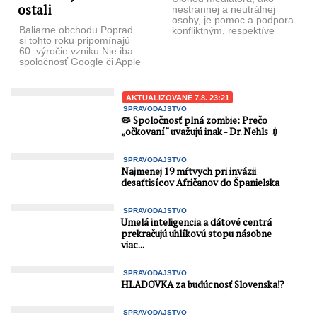
ostali
nestran­nej a neutrálnej
osoby, je pomoc a podpora
Baliarne obchodu Poprad
konfliktným, respektíve
si tohto roku pripomínajú
sporiacim sa stranám, aby
60. výročie vzniku Nie iba
sa naplnil ich ...
spoločnosť Google či Apple
Steva Jobsa patria ku ...
AKTUALIZOVANÉ 7.8. 23:21
SPRAVODAJSTVO
🦠 Spoločnosť plná zombie: Prečo
„očkovaní“ uvažujú inak - Dr. Nehls 💉
SPRAVODAJSTVO
Najmenej 19 mŕtvych pri invázii
desaťtisícov Afričanov do Španielska
SPRAVODAJSTVO
Umelá inteligencia a dátové centrá
prekračujú uhlíkovú stopu násobne
viac...
SPRAVODAJSTVO
HLADOVKA za budúcnosť Slovenska⁉️
SPRAVODAJSTVO