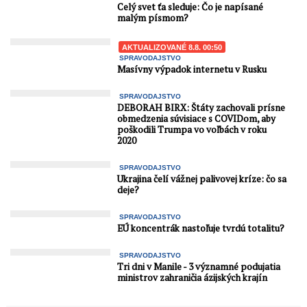
Celý svet ťa sleduje: Čo je napísané
malým písmom?
AKTUALIZOVANÉ 8.8. 00:50
SPRAVODAJSTVO
Masívny výpadok internetu v Rusku
SPRAVODAJSTVO
DEBORAH BIRX: Štáty zachovali prísne
obmedzenia súvisiace s COVIDom, aby
poškodili Trumpa vo voľbách v roku
2020
SPRAVODAJSTVO
Ukrajina čelí vážnej palivovej kríze: čo sa
deje?
SPRAVODAJSTVO
EÚ koncentrák nastoľuje tvrdú totalitu?
SPRAVODAJSTVO
Tri dni v Manile - 3 významné podujatia
ministrov zahraničia ázijských krajín