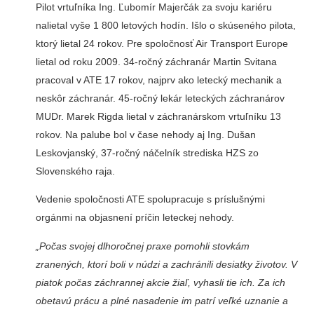
Pilot vrtuľníka Ing. Ľubomír Ma­jerčák za svoju kariéru
nalietal vyše 1 800 letových hodín. Išlo o skúseného pilota,
ktorý lietal 24 rokov. Pre spo­ločnosť Air Transport Europe
lietal od roku 2009. 34-ročný záchranár Martin Svitana
pracoval v ATE 17 rokov, najprv ako letecký mechanik a
neskôr záchranár. 45-ročný lekár le­teckých záchranárov
MUDr. Marek Rigda lietal v záchranárskom vrtuľ­níku 13
rokov. Na palube bol v čase nehody aj Ing. Dušan
Leskovjanský, 37-ročný náčelník strediska HZS zo
Slovenského raja.
Vedenie spoločnosti ATE spolupracuje s príslušnými
orgánmi na objasnení prí­čin leteckej nehody.
„Počas svojej dlhoroč­nej praxe pomohli stovkám
zranených, ktorí boli v nú­dzi a zachránili desiatky životov. V
piatok počas záchrannej akcie žiaľ, vy­hasli tie ich. Za ich
obetavú prácu a plné nasadenie im patrí veľké uznanie a