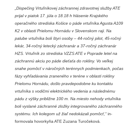
„Dispečing Vrtuľníkovej záchran­nej zdravotnej služby ATE
prijal v piatok 17. júla o 18.18 h hlásenie Krajského
operačného strediska Koši­ce o páde vrtuľníka Agusta A109
K2 v oblasti Prielomu Hornádu v Sloven­skom raji. Na
palube vrtuľníka boli štyri osoby – 44-ročný pilot, 45-ročný
lekár, 34-ročný letecký záchranár a 37-ročný záchranár
HZS. Vrtuľník zo strediska VZZS ATE v Poprade letel na
záchrannú akciu po páde dieťaťa do rokliny. Vo veľkej
snahe pomôcť v náročných terénnych pod­mienkach, počas
fázy vyhľadávania zraneného v teréne v oblasti rokliny
Prielomu Hornádu, došlo pravdepo­dobne ku kontaktu
vrtuľníka s vodič­mi elektrického vedenia a následné­mu
pádu z výšky približne 100 m. Na miesto nehody vrtuľníka
boli vyslané záchranné zložky integrova­ného záchranného
systému. Ich kole­gom už žiaľ nedokázali pomôcť,“
in­
formovala hovorkyňa ATE Zuzana Turočeková.