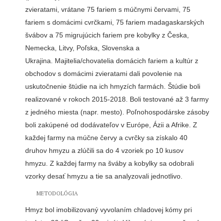
zvieratami, vrátane 75 fariem s múčnymi červami, 75
fariem s domácimi cvrčkami, 75 fariem madagaskarských
švábov a 75 migrujúcich fariem pre kobylky z Česka,
Nemecka, Litvy, Poľska, Slovenska a
Ukrajina. Majitelia/chovatelia domácich fariem a kultúr z
obchodov s domácimi zvieratami dali povolenie na
uskutočnenie štúdie na ich hmyzích farmách. Štúdie boli
realizované v rokoch 2015-2018. Boli testované až 3 farmy
z jedného miesta (napr. mesto). Poľnohospodárske zásoby
boli zakúpené od dodávateľov v Európe, Ázii a Afrike. Z
každej farmy na múčne červy a cvrčky sa získalo 40
druhov hmyzu a zlúčili sa do 4 vzoriek po 10 kusov
hmyzu. Z každej farmy na šváby a kobylky sa odobrali
vzorky desať hmyzu a tie sa analyzovali jednotlivo.
METODOLÓGIA
Hmyz bol imobilizovaný vyvolaním chladovej kómy pri