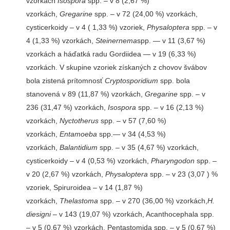
vzorkách
Isospora
spp. – v 8 (2,67 %)
vzorkách,
Gregarine
spp. – v 72 (24,00 %) vzorkách,
cysticerkoidy – v 4 ( 1,33 %) vzoriek,
Physaloptera
spp. – v
4 (1,33 %) vzorkách,
Steinernema
spp. — v 11 (3,67 %)
vzorkách a háďatká radu Gordiidea — v 19 (6,33 %)
vzorkách. V skupine vzoriek získaných z chovov švábov
bola zistená prítomnosť
Cryptosporidium
spp. bola
stanovená v 89 (11,87 %) vzorkách,
Gregarine
spp. – v
236 (31,47 %) vzorkách,
Isospora
spp. – v 16 (2,13 %)
vzorkách,
Nyctotherus
spp. – v 57 (7,60 %)
vzorkách,
Entamoeba
spp.— v 34 (4,53 %)
vzorkách,
Balantidium
spp. – v 35 (4,67 %) vzorkách,
cysticerkoidy – v 4 (0,53 %) vzorkách,
Pharyngodon
spp. –
v 20 (2,67 %) vzorkách,
Physaloptera
spp. – v 23 (3,07 ) %
vzoriek, Spiruroidea – v 14 (1,87 %)
vzorkách,
Thelastoma
spp. – v 270 (36,00 %) vzorkách,
H.
diesigni
– v 143 (19,07 %) vzorkách, Acanthocephala spp.
– v 5 (0,67 %) vzorkách, Pentastomida spp. – v 5 (0,67 %)