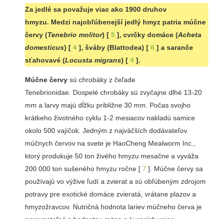
Za jedlé sa považuje viac ako 1900 druhov
hmyzu. Medzi najobľúbenejší jedlý hmyz patria múčne
červy (
Tenebrio molitor
) [
5
], cvrčky domáce (
Acheta
domesticus
) [
4
], šváby (Blattodea) [
6
] a saranče
sťahovavé (
Locusta migrans
) [
4
].
Múčne červy
sú chrobáky z čeľade
Tenebrionidae. Dospelé chrobáky sú zvyčajne dlhé 13-20
mm a larvy majú dĺžku približne 30 mm. Počas svojho
krátkeho životného cyklu 1-2 mesiacov nakladú samice
okolo 500 vajíčok. Jedným z najväčších dodávateľov
múčnych červov na svete je HaoCheng Mealworm Inc.,
ktorý produkuje 50 ton živého hmyzu mesačne a vyváža
200 000 ton sušeného hmyzu ročne [
7
]. Múčne červy sa
používajú vo výžive ľudí a zvierat a sú obľúbeným zdrojom
potravy pre exotické domáce zvieratá, vrátane plazov a
hmyzožravcov. Nutričná hodnota lariev múčneho červa je