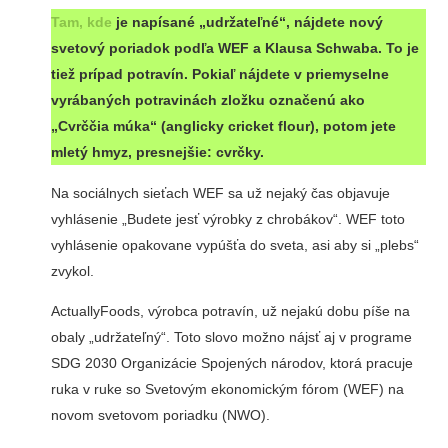
Tam, kde
je napísané „udržateľné“, nájdete nový
svetový poriadok podľa WEF a Klausa Schwaba. To je
tiež prípad potravín. Pokiaľ nájdete v priemyselne
vyrábaných potravinách zložku označenú ako
„Cvrččia múka“ (anglicky cricket flour), potom jete
mletý hmyz, presnejšie: cvrčky.
Na sociálnych sieťach WEF sa už nejaký čas objavuje
vyhlásenie „Budete jesť výrobky z chrobákov“. WEF toto
vyhlásenie opakovane vypúšťa do sveta, asi aby si „plebs“
zvykol.
ActuallyFoods, výrobca potravín, už nejakú dobu píše na
obaly „udržateľný“. Toto slovo možno nájsť aj v programe
SDG 2030 Organizácie Spojených národov, ktorá pracuje
ruka v ruke so Svetovým ekonomickým fórom (WEF) na
novom svetovom poriadku (NWO).