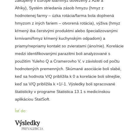
zakúpený v Európe iba/hmyz dovezený z Ázie a
Afriky), Systém striedania zásob hmyzu (hmyz z
hodnotenej farmy – úzka rotácia/farma bola doplnená
hmyzom z iných fariem – otvorená rotácia), výživa (hmyz
kŕmený iba čerstvými produktmi alebo špecializovanými
krmivami/hmyz kŕmený kuchynským odpadom) a
priamy/nepriamy kontakt so zvieratami (áno/nie). Korelácie
medzi identifikovanými parazitmi boli analyzované s
použitím Yuleho Q a Cramerovho V, v závislosti od počtu
hodnotených premenných. Skúmané asociácie boli slabé,
keď sa hodnota V/Q priblížila k 0 a korelácie boli silnejšie,
keď sa V/Q priblížila k +1/-1. Výsledky boli spracované
štatisticky v programe Statistica 13.1 s medicínskou
aplikáciou StatSoft.
Ísť do:
Výsledky
PREVALENCIA