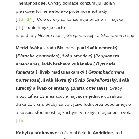
Theraphosidae. Cvrčky domáce konzumujú ľudia v
práškovej forme alebo ako proteínové extrakty
[
13
,
14
]. Celé cvrčky sa konzumujú priamo v Thajsku
[
1
]. Tento hmyz je často
napadnutý
Nosema
spp.,
Gregarine
spp. a
Steinernema
spp.
Medzi šváby
z radu Blattodea patrí
šváb nemecký
(
Blattella germanica
)
,
šváb americký (
Periplaneta
americana
), šváb hrabavý kubánsky (
Byrsotria
fumigata )
, šváb madagaskarský (
Gromphadorhina
portentosa
), šváb škvrnitý (
Šváb Shekelfordský
, šváb
turecký a šváb orientálny (
Blatta orientalis
).
Šváby
môžu žiť až 12 mesiacov a najväčšie jedince dosahujú
dĺžku až 8 cm. Šváby sú vo výžive ľudí čoraz populárnejšie
a sú súčasťou miestnej kuchyne v rôznych regiónoch sveta
[
15
].
Kobylky sťahovavé
sú členmi čeľade
Acrididae
, rad