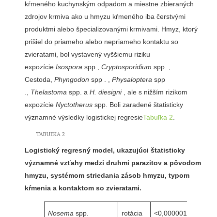
kŕmeného kuchynským odpadom a miestne zbieraných
zdrojov krmiva ako u hmyzu kŕmeného iba čerstvými
produktmi alebo špecializovanými krmivami. Hmyz, ktorý
prišiel do priameho alebo nepriameho kontaktu so
zvieratami, bol vystavený vyššiemu riziku
expozície
Isospora
spp.,
Cryptosporidium
spp. ,
Cestoda,
Phyngodon
spp . ,
Physaloptera
spp
.,
Thelastoma
spp. a
H. diesigni
, ale s nižším rizikom
expozície
Nyctotherus
spp. Boli zaradené štatisticky
významné výsledky logistickej regresie
Tabuľka 2
.
TABUĽKA 2
Logistický regresný model, ukazujúci štatisticky
významné vzťahy medzi druhmi parazitov a pôvodom
hmyzu, systémom striedania zásob hmyzu, typom
kŕmenia a kontaktom so zvieratami.
Nosema
spp.
rotácia
<0,000001
2.28