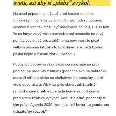
sveta, asi aby si „plebs“ zvykol.
Na úvod pripomínam, že už pred časom
schválila
EÚ
cvrčky, múčne červy a
kobylky
ako ľudskú potravu,
výrobky z nich tak môžu byť predávané po celej EÚ. O tom,
že sa hmyz vo výrobku nachádza ani nemusíte na prvý
pohľad vedieť, výrobca totiž nemá povinnosť to písať
veľkým písmom tak, aby to bolo ihneď zrejmé (obzvlášť
pokiaľ nejde o hlavnú zložku výrobku).
Podozrivú potravinu však väčšinou spoznáte na prvý
pohľad, na produkty z hmyzu (podobne ako na náhradky
mäsa či mlieka) alebo na akékoľvek iné produkty, ktoré
vrelo odporúča aj WEF, sa píše slovo
„udržateľný“
(anglicky
sustainable
). Je teda lepšie sa podobným
produktom zďaleka vyhýbať. Keď už nič iné, podporujete
tým práve Agendu 2030, ktorej sa tiež hovorí
„agenda pre
udržateľný rozvoj.“