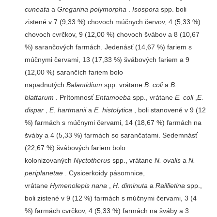
cuneata
a
Gregarina polymorpha
.
Isospora
spp. boli
zistené v 7 (9,33 %) chovoch múčnych červov, 4 (5,33 %)
chovoch cvrčkov, 9 (12,00 %) chovoch švábov a 8 (10,67
%) sarančových farmách. Jedenásť (14,67 %) fariem s
múčnymi červami, 13 (17,33 %) švábových fariem a 9
(12,00 %) sarančích fariem bolo
napadnutých
Balantidium
spp. vrátane
B. coli
a
B.
blattarum
. Prítomnosť
Entamoeba
spp., vrátane
E. coli
,
E.
dispar
,
E. hartmanii
a
E. histolytica
, boli stanovené v 9 (12
%) farmách s múčnymi červami, 14 (18,67 %) farmách na
šváby a 4 (5,33 %) farmách so sarančatami. Sedemnásť
(22,67 %) švábových fariem bolo
kolonizovaných
Nyctotherus
spp., vrátane
N. ovalis
a
N.
periplanetae
. Cysicerkoidy pásomnice,
vrátane
Hymenolepis nana
,
H. diminuta
a
Raillietina
spp.,
boli zistené v 9 (12 %) farmách s múčnymi červami, 3 (4
%) farmách cvrčkov, 4 (5,33 %) farmách na šváby a 3