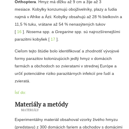
Orthoptera
. Hmyz má dĺžku až 9 cm a žije až 3
mesiace. Kobylky konzumujú obojživelníky, plazy a ľudia
najmä v Afrike a Ázii. Kobylky obsahujú až 28 % bielkovín a
11,5 % tuku, vrátane až 54 % nenasýtených tukov
[
16
].
Nosema
spp. a
Gregarine
spp. sú najrozšírenejšími
parazitmi kobyliek [
17
].
Cieľom tejto štúdie bolo identifikovať a zhodnotiť vývojové
formy parazitov kolonizujúcich jedlý hmyz v domácich
farmách a obchodoch so zvieratami v strednej Európe a
určiť potenciálne riziko parazitárnych infekcií pre ľudí a
zvieratá.
Ísť do:
Materiály a metódy
MATERIÁLY
Experimentálny materiál obsahoval vzorky živého hmyzu
(predstavy) z 300 domácich fariem a obchodov s domácimi