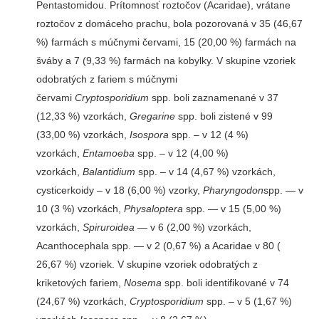
Pentastomidou. Prítomnosť roztočov (Acaridae), vrátane
roztočov z domáceho prachu, bola pozorovaná v 35 (46,67
%) farmách s múčnymi červami, 15 (20,00 %) farmách na
šváby a 7 (9,33 %) farmách na kobylky. V skupine vzoriek
odobratých z fariem s múčnymi
červami
Cryptosporidium
spp. boli zaznamenané v 37
(12,33 %) vzorkách,
Gregarine
spp. boli zistené v 99
(33,00 %) vzorkách,
Isospora
spp. – v 12 (4 %)
vzorkách,
Entamoeba
spp. – v 12 (4,00 %)
vzorkách,
Balantidium
spp. – v 14 (4,67 %) vzorkách,
cysticerkoidy – v 18 (6,00 %) vzorky,
Pharyngodon
spp. — v
10 (3 %) vzorkách,
Physaloptera
spp. — v 15 (5,00 %)
vzorkách,
Spiruroidea
— v 6 (2,00 %) vzorkách,
Acanthocephala spp. — v 2 (0,67 %) a Acaridae v 80 (
26,67 %) vzoriek. V skupine vzoriek odobratých z
kriketových fariem,
Nosema
spp. boli identifikované v 74
(24,67 %) vzorkách,
Cryptosporidium
spp. – v 5 (1,67 %)