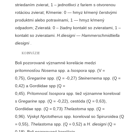
striedaním zvierat, 1 – jednotlivci z fariem s otvorenou
rotáciou zvierat; Kŕmenie: 0 — hmyz kŕmený čerstvými
produktmi alebo potravinami, 1 — hmyz kŕmený
odpadom; Zvieratá: 0 – žiadny kontakt so zvieratami, 1 –
kontakt so zvieratami.
H.diesigni
—
Hammerschmidtiella
diesigni
.
KOINVÁZIE
Boli pozorované významné korelácie medzi
prítomnosťou
Nosema
spp. a
Isospora
spp. (V =
0,75),
Gregarine
spp. (Q = -0,27)
Steinernema
spp. (Q =
0,42) a Gordiidae spp (Q =
0,45). Prítomnosť
Isospora
spp. tiež významne koreloval
s
Gregarine
spp. (Q = -0,22), cestóda (Q = 0,63),
Gordiidae spp. (Q = 0,73)
Thelastoma
spp. (Q =
0,96). Výskyt
Nyctotherus
spp. koreloval so Spiruroidea (Q
= 0,55),
Thelastoma
spp. (Q = 0,52) a
H. diesigni
(Q =
0,18). Boli pozorované korelácie