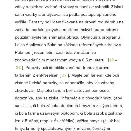
zátky trosiek sa vrchné tri vrstvy suspenzie vyhodili. Získali
sa tri vzorky a analyzovali sa podľa postupu opísaného
vyššie. Parazity boli identifikované na úrovni rodu/druhu na
základe morfologických a morfometrických parametrov s
použitím systému snímania obrazu Olympus a programu
Leica Application Suite na základe referenčných zdrojov v
Pubmed [ rozomletím častí tela v mažiari so
zodpovedajúcim množstvom vody a 0,5 ml éteru. [
18
–
36
]. Parazity boli identifikované na druhovej úrovni
farbením Ziehl-Neelsen [
37
]. Majiteľom fariem, kde boli
zistené ľudské parazity, sa odporučilo, aby ich zásoby
zlikvidovali. Majitelia fariem boli zisťovaní pomocou
dotazníka, aby sa získali informácie o pôvode hmyzu (aby
sa zistilo, či bola zásoba doplnená hmyzom z iných fariem,
či bola farma uzavretým biotopom, či bola zásoba získaná
len z Európy, resp. z Ázie/Afriky), výživa hmyzu (či už bol
hmyz kŕmený špecializovanými krmivami, čerstvými