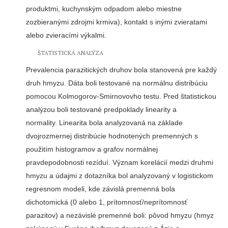
produktmi, kuchynským odpadom alebo miestne
zozbieranými zdrojmi krmiva), kontakt s inými zvieratami
alebo zvieracími výkalmi.
ŠTATISTICKÁ ANALÝZA
Prevalencia parazitických druhov bola stanovená pre každý
druh hmyzu. Dáta boli testované na normálnu distribúciu
pomocou Kolmogorov-Smirnovovho testu. Pred štatistickou
analýzou boli testované predpoklady linearity a
normality. Linearita bola analyzovaná na základe
dvojrozmernej distribúcie hodnotených premenných s
použitím histogramov a grafov normálnej
pravdepodobnosti rezíduí. Význam korelácií medzi druhmi
hmyzu a údajmi z dotazníka bol analyzovaný v logistickom
regresnom modeli, kde závislá premenná bola
dichotomická (0 alebo 1, prítomnosť/neprítomnosť
parazitov) a nezávislé premenné boli: pôvod hmyzu (hmyz