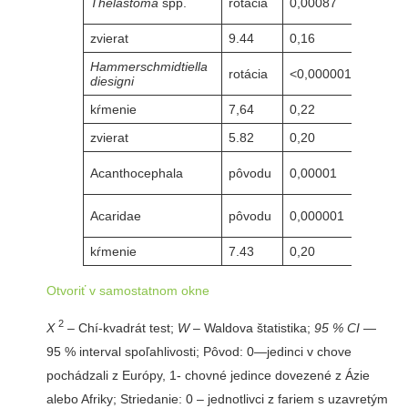
Thelastoma
spp.
rotácia
0,00087
33.09
zvierat
9.44
0,16
4,89
Hammerschmidtiella
rotácia
<0,000001
11.15
diesigni
kŕmenie
7,64
0,22
12.41
zvierat
5.82
0,20
7.47
Acanthocephala
pôvodu
0,00001
14.23
Acaridae
pôvodu
0,000001
5,89
kŕmenie
7.43
0,20
11.52
Otvoriť v samostatnom okne
2
X
– Chí-kvadrát test;
W
– Waldova štatistika;
95 % CI
—
95 % interval spoľahlivosti; Pôvod: 0—jedinci v chove
pochádzali z Európy, 1- chovné jedince dovezené z Ázie
alebo Afriky; Striedanie: 0 – jednotlivci z fariem s uzavretým