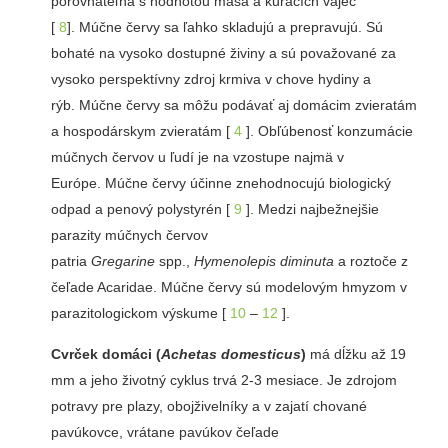
porovnateľná s hodnotou mäsa a kuracích vajec
[
8
]. Múčne červy sa ľahko skladujú a prepravujú. Sú
bohaté na vysoko dostupné živiny a sú považované za
vysoko perspektívny zdroj krmiva v chove hydiny a
rýb. Múčne červy sa môžu podávať aj domácim zvieratám
a hospodárskym zvieratám [
4
]. Obľúbenosť konzumácie
múčnych červov u ľudí je na vzostupe najmä v
Európe. Múčne červy účinne znehodnocujú biologický
odpad a penový polystyrén [
9
]. Medzi najbežnejšie
parazity múčnych červov
patria
Gregarine
spp.,
Hymenolepis diminuta
a roztoče z
čeľade Acaridae. Múčne červy sú modelovým hmyzom v
parazitologickom výskume [
10
–
12
].
Cvrček domáci (
Achetas domesticus
)
má dĺžku až 19
mm a jeho životný cyklus trvá 2-3 mesiace. Je zdrojom
potravy pre plazy, obojživelníky a v zajatí chované
pavúkovce, vrátane pavúkov čeľade