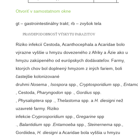
Otvoriť v samostatnom okne
gt – gastrointestinálny trakt; rb – zvyšok tela
PRAVDEPODOBNOSŤ VÝSKYTU PARAZITOV
Riziko infekcií Cestoda, Acanthocephala a Acaridae bolo
výrazne vyššie u hmyzu dovezeného z Afriky a Ázie ako u
hmyzu zakúpeného od európskych dodávateľov. Farmy,
ktorých chov bol doplnený hmyzom z iných fariem, boli
častejšie kolonizované
druhmi
Nosema
,
Isospora
spp.,
Cryptosporidium
spp.,
Entam
, Cestoda,
Pharyngodon
spp .,
Gordius
spp.
,
Physaloptera
spp .,
Thelastoma
spp. a
H. diesigni
než
uzavreté farmy. Riziko
infekcie
Cryprosporidium
spp.,
Gregarine
spp
.,
Balantidium
spp .
Entamoeba
spp.,
Steinernema
spp.,
Gordiidea,
H. diesigni
a Acaridae bola vyššia u hmyzu