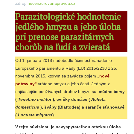
Zdroj:
necenzurovanapravda.cz
Parazitologické hodnotenie
jedlého hmyzu a jeho úloha
pri prenose parazitárnych
chorôb na ľudí a zvieratá
Od 1. januára 2018 nadobudlo účinnosť nariadenie
Európskeho parlamentu a Rady (EÚ) 2015/2238 z 25.
novembra 2015, ktorým sa zavádza pojem
„
nové
potraviny“
vrátane hmyzu a jeho častí. Jedným z
najčastejšie používaných druhov hmyzu sú:
múčne červy
(
Tenebrio molitor
), cvrčky domáce (
Acheta
domesticus
), šváby (Blattodea) a saranče sťahovavé
(
Locusta migrans
).
V tejto súvislosti je nevyspytateľnou otázkou úloha