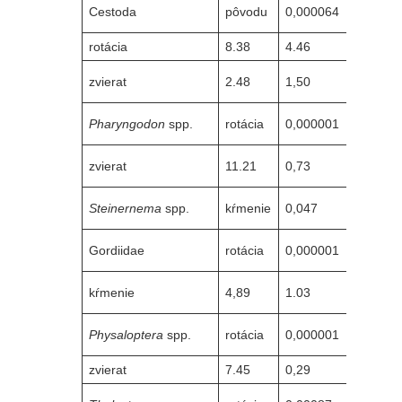
Cestoda
pôvodu
0,000064
11,66
rotácia
8.38
4.46
4.59
zvierat
2.48
1,50
6.46
Pharyngodon
spp.
rotácia
0,000001
8.24
zvierat
11.21
0,73
14.10
Steinernema
spp.
kŕmenie
0,047
15.26
Gordiidae
rotácia
0,000001
1.44
kŕmenie
4,89
1.03
18,67
Physaloptera
spp.
rotácia
0,000001
12.28
zvierat
7.45
0,29
28.18