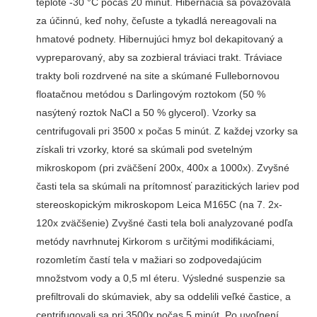
teplote -30 °C počas 20 minút. Hibernácia sa považovala
za účinnú, keď nohy, čeľuste a tykadlá nereagovali na
hmatové podnety. Hibernujúci hmyz bol dekapitovaný a
vypreparovaný, aby sa zozbieral tráviaci trakt. Tráviace
trakty boli rozdrvené na site a skúmané Fullebornovou
floatačnou metódou s Darlingovým roztokom (50 %
nasýtený roztok NaCl a 50 % glycerol). Vzorky sa
centrifugovali pri 3500 x počas 5 minút. Z každej vzorky sa
získali tri vzorky, ktoré sa skúmali pod svetelným
mikroskopom (pri zväčšení 200x, 400x a 1000x). Zvyšné
časti tela sa skúmali na prítomnosť parazitických lariev pod
stereoskopickým mikroskopom Leica M165C (na 7. 2x-
120x zväčšenie) Zvyšné časti tela boli analyzované podľa
metódy navrhnutej Kirkorom s určitými modifikáciami,
rozomletím častí tela v mažiari so zodpovedajúcim
množstvom vody a 0,5 ml éteru. Výsledné suspenzie sa
prefiltrovali do skúmaviek, aby sa oddelili veľké častice, a
centrifugovali sa pri 3500x počas 5 minút. Po uvoľnení