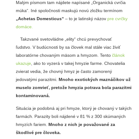
Malým písmom tam nájdete napísané „Organická cvrčia
múka“. Iné spoločnosti maskujú novú zložku termínom
„Achetas Domesticus“
– to je latinský názov
pre cvrčky
domáce.
Takzvané svetovládne „elity“ chcú prevychovať
ľudstvo. V budúcnosti by sa človek mal stále viac živiť
laboratórne chovaným mäsom a hmyzom. Tento
článok
ukazuje
, ako to vyzerá v takej hmyzie farme. Chovatelia
zvierat vedia, že chovný hmyz je často zamorený
jedovatými parazitmi.
Mnoho exotických maznáčikov už
muselo zomrieť, pretože hmyzia potrava bola parazitmi
kontaminovaná.
Situácia je podobná aj pri hmyze, ktorý je chovaný v takých
farmách. Parazity boli nájdené v 81 % z 300 skúmaných
hmyzích fariem.
Mnoho z nich je považované za
škodlivé pre človeka.