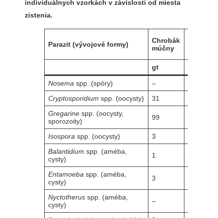
individuálnych vzorkách v závislosti od miesta
zistenia.
Chrobák
Domáci
Parazit (vývojové formy)
múčny
cvrček
gt
rb
Nosema
spp. (spóry)
–
–
Cryptosporidium
spp. (oocysty)
31
10
Gregarine
spp. (oocysty,
99
–
sporozoity)
Isospora
spp. (oocysty)
3
12
Balantidium
spp. (améba,
1
14
cysty)
Entamoeba
spp. (améba,
3
11
cysty)
Nyctotherus
spp. (améba,
–
–
cysty)