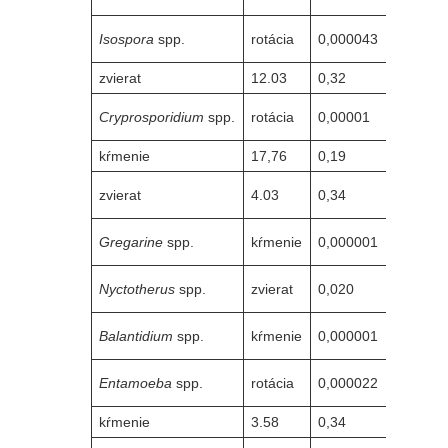
Isospora
spp.
rotácia
0,000043
28,88
zvierat
12.03
0,32
3,95
Cryprosporidium
spp.
rotácia
0,00001
14,54
kŕmenie
17,76
0,19
19.22
zvierat
4.03
0,34
7,81
Gregarine
spp.
kŕmenie
0,000001
11,85
Nyctotherus
spp.
zvierat
0,020
49.02
Balantidium
spp.
kŕmenie
0,000001
6.43
Entamoeba
spp.
rotácia
0,000022
4,50
kŕmenie
3.58
0,34
11.03