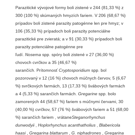
Parazitické vývojové formy boli zistené v 244 (81,33 %) z
300 (100 %) skúmaných hmyzích fariem. V 206 (68,67 %)
prípadov boli zistené parazity patogénne len pre hmyz; v
106 (35,33 %) prípadoch boli parazity potenciálne
parazitické pre zvieratá; a v 91 (30,33 %) prípadoch boli
parazity potenciálne patogénne pre
ľudí.
Nosema
spp. spóry boli zistené v 27 (36,00 %)
chovoch cvrčkov a 35 (46,67 %)
sarančích. Prítomnosť
Cryptosporidium
spp. bol
pozorovaný v 12 (16 %) chovoch múčnych červov, 5 (6,67
%) svrčkových farmách, 13 (17,33 %) švábových farmách
a 4 (5,33 %) sarančích farmách.
Gregarine
spp. bolo
zamorených 44 (58,67 %) fariem s múčnymi červami, 30
(40,00 %) cvrčkov, 57 (76 %) švábových fariem a 51 (68,00
%) sarančích fariem , vrátane
Steganorhynchus
dunwodyii
,
Hoplorhynchus acanthatholius
,
Blabericola
haasi
,
Gregarina blattarum
,
G. niphadrones
,
Gregarina