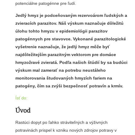
potenciálne patogénne pre ľudí.
Jedlý hmyz je podceňovaným rezervoárom ľudských a
zvieracích parazitov. Náš výskum naznačuje dôležitú
úlohu tohto hmyzu v epidemiológii parazitov
patogénnych pre stavovce. Vykonané parazitologické
vyšetrenie naznačuje, že jedlý hmyz môže byť
najdôležitejším parazitným vektorom pre domáce
hmyzožravé zvieratá. Podľa našich štúdií by sa budúci
výskum mal zamerať na potrebu neustáleho
monitorovania študovaných hmyzích fariem na
patogény, čím sa zvýši bezpečnosť potravín a krmív.
Ísť do:
Úvod
Rastúci dopyt po ľahko stráviteľných a výživných
potravinách prispel k vzniku nových zdrojov potravy v