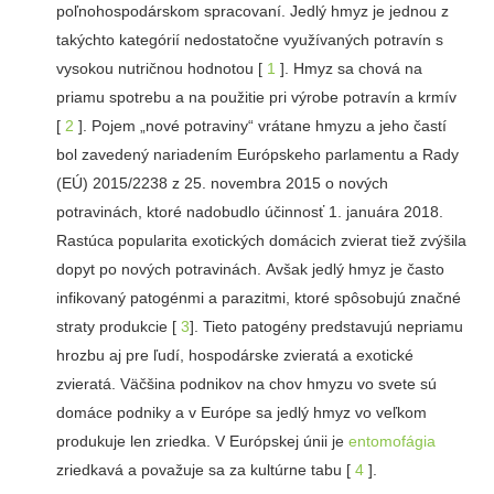
poľnohospodárskom spracovaní. Jedlý hmyz je jednou z
takýchto kategórií nedostatočne využívaných potravín s
vysokou nutričnou hodnotou [
1
]. Hmyz sa chová na
priamu spotrebu a na použitie pri výrobe potravín a krmív
[
2
]. Pojem „nové potraviny“ vrátane hmyzu a jeho častí
bol zavedený nariadením Európskeho parlamentu a Rady
(EÚ) 2015/2238 z 25. novembra 2015 o nových
potravinách, ktoré nadobudlo účinnosť 1. januára 2018.
Rastúca popularita exotických domácich zvierat tiež zvýšila
dopyt po nových potravinách. Avšak jedlý hmyz je často
infikovaný patogénmi a parazitmi, ktoré spôsobujú značné
straty produkcie [
3
]. Tieto patogény predstavujú nepriamu
hrozbu aj pre ľudí, hospodárske zvieratá a exotické
zvieratá. Väčšina podnikov na chov hmyzu vo svete sú
domáce podniky a v Európe sa jedlý hmyz vo veľkom
produkuje len zriedka. V Európskej únii je
entomofágia
zriedkavá a považuje sa za kultúrne tabu [
4
].