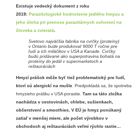
Existuje vedecký dokument z roku
2019:
Parazitologické hodnotenie jedlého hmyzu a
jeho úloha pri prenose parazitárnych ochorení na
človeka a zvieratá
.
Svetovo najväčšia fabrika na cvrčky (proteíny)
v Ontario bude produkovať 9000 T ročne pre
ľudí a ich miláčikov v USA a Kanade. Cvrčky
budú pridávané ako superpotravina bohatá na
proteíny do jedál v supermarketoch a
reštauráciách
Hmyzí prášok môže byť tiež problematický pre ľudí,
ktorí sú alergickí na mušle
. Predpokladá sa, že spotreba
hmyzieho prášku v USA porastie.
Tam sa táto zložka
nachádza v cestovinách, chlebe, sušienkach,
občerstvení a smoothies. V EÚ je hmyz ponúkaný
zatiaľ v menšej miere, ale počet výrobkov v
obchodoch aj reštauráciách veľmi rýchlo rastie…