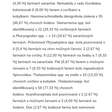
(4,00 %) farmách sarančat. Nematódy z radu Gordiidea
kolonizovali 6 (8,00 %) fariem s cvrčkami a
kobylkami.
Hammerschmidtiella diesigni
bola zistená v 35
(46,67 %) chovoch švábov.
Steinernema
spp. bol
identifikovaný v 22 (29,33 %) cvrčkových farmách
a
Pharyngodon
spp. – v 14 (18,67 %) sarančových
farmách. Prítomnosť
Physaloptera
spp. bola pozorovaná v
4 (5,4 %) farmách na chov múčnych červov, 2 (2,67 %)
farmách na cvrčky, 9 (12,00 %) farmách na šváby a 7 (9,33
%) farmách na sarančatá. Päť (6,67 %) fariem s múčnymi
červami a 7 (9,33 %) švábových fariem bolo napadnutých
Spiruroidea. Thelastomidae spp. sa zistilo v 10 (13,33 %)
chovoch cvrčkov a kobyliek.
Thelastoma
spp. bol
identifikovaný v 58 (77,33 %) chovoch
švábov. Acanthocephala boli pozorované v 2 (2,67 %)
farmách s múčnymi červami a 3 (4,00 %) farmách so
švábmi. Dve (2,67 %) švábové farmy boli zamorené