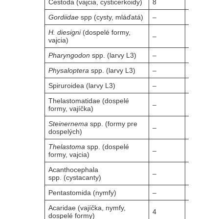
Cestoda (vajcia, cysticerkoidy)
8
22
Gordiidae
spp (cysty, mláďatá)
–
–
H. diesigni
(dospelé formy,
–
–
vajcia)
Pharyngodon
spp. (larvy L3)
–
13
Physaloptera
spp. (larvy L3)
–
19
Spiruroidea (larvy L3)
–
8
Thelastomatidae (dospelé
–
–
formy, vajíčka)
Steinernema
spp. (formy pre
–
–
dospelých)
Thelastoma
spp. (dospelé
–
–
formy, vajcia)
Acanthocephala
–
2
spp. (cystacanty)
Pentastomida (nymfy)
–
–
Acaridae (vajíčka, nymfy,
4
80
dospelé formy)