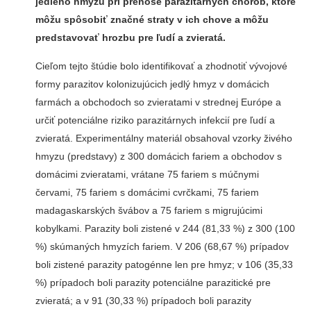
jedlého hmyzu pri prenose parazitárnych chorôb, ktoré
môžu spôsobiť značné straty v ich chove a môžu
predstavovať hrozbu pre ľudí a zvieratá.
Cieľom tejto štúdie bolo identifikovať a zhodnotiť vývojové
formy parazitov kolonizujúcich jedlý hmyz v domácich
farmách a obchodoch so zvieratami v strednej Európe a
určiť potenciálne riziko parazitárnych infekcií pre ľudí a
zvieratá. Experimentálny materiál obsahoval vzorky živého
hmyzu (predstavy) z 300 domácich fariem a obchodov s
domácimi zvieratami, vrátane 75 fariem s múčnymi
červami, 75 fariem s domácimi cvrčkami, 75 fariem
madagaskarských švábov a 75 fariem s migrujúcimi
kobylkami. Parazity boli zistené v 244 (81,33 %) z 300 (100
%) skúmaných hmyzích fariem. V 206 (68,67 %) prípadov
boli zistené parazity patogénne len pre hmyz; v 106 (35,33
%) prípadoch boli parazity potenciálne parazitické pre
zvieratá; a v 91 (30,33 %) prípadoch boli parazity