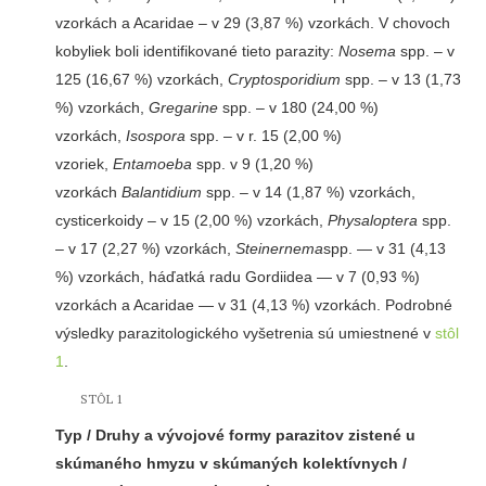
vzorkách a Acaridae – v 29 (3,87 %) vzorkách. V chovoch
kobyliek boli identifikované tieto parazity:
Nosema
spp. – v
125 (16,67 %) vzorkách,
Cryptosporidium
spp. – v 13 (1,73
%) vzorkách,
Gregarine
spp. – v 180 (24,00 %)
vzorkách,
Isospora
spp. – v r. 15 (2,00 %)
vzoriek,
Entamoeba
spp. v 9 (1,20 %)
vzorkách
Balantidium
spp. – v 14 (1,87 %) vzorkách,
cysticerkoidy – v 15 (2,00 %) vzorkách,
Physaloptera
spp.
– v 17 (2,27 %) vzorkách,
Steinernema
spp. — v 31 (4,13
%) vzorkách, háďatká radu Gordiidea — v 7 (0,93 %)
vzorkách a Acaridae — v 31 (4,13 %) vzorkách. Podrobné
výsledky parazitologického vyšetrenia sú umiestnené v
stôl
1
.
STÔL 1
Typ / Druhy a vývojové formy parazitov zistené u
skúmaného hmyzu v skúmaných kolektívnych /