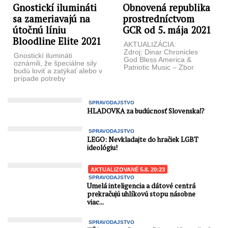
Gnostickí ilumináti
Obnovená republika
sa zameriavajú na
prostredníctvom
útočnú líniu
GCR od 5. mája 2021
Bloodline Elite 2021
AKTUALIZÁCIA:
Zdroj: Dinar Chronicles
Gnostickí ilumináti
God Bless America &
oznámili, že špeciálne sily
Patriotic Music – Zbor
budú loviť a zatýkať alebo v
Tabernacle Choice na
prípade potreby
Temple Square – Bingovo
popravovať týchto
video Minulý ...
vojnových zločincov:
kráľovná Alžbeta ...
SPRAVODAJSTVO
HLADOVKA za budúcnosť Slovenska⁉️
SPRAVODAJSTVO
LEGO: Nevkladajte do hračiek LGBT
ideológiu!
AKTUALIZOVANÉ 5.8. 20:23
SPRAVODAJSTVO
Umelá inteligencia a dátové centrá
prekračujú uhlíkovú stopu násobne
viac...
SPRAVODAJSTVO