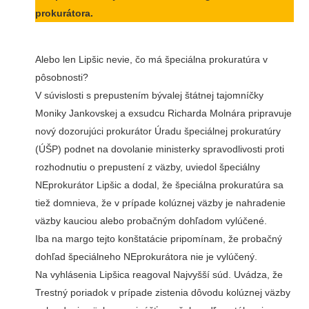
prokurátora.
Alebo len Lipšic nevie, čo má špeciálna prokuratúra v
pôsobnosti?
V súvislosti s prepustením bývalej štátnej tajomníčky
Moniky Jankovskej a exsudcu Richarda Molnára pripravuje
nový dozorujúci prokurátor Úradu špeciálnej prokuratúry
(ÚŠP) podnet na dovolanie ministerky spravodlivosti proti
rozhodnutiu o prepustení z väzby, uviedol špeciálny
NEprokurátor Lipšic a dodal, že špeciálna prokuratúra sa
tiež domnieva, že v prípade kolúznej väzby je nahradenie
väzby kauciou alebo probačným dohľadom vylúčené.
Iba na margo tejto konštatácie pripomínam, že probačný
dohľad špeciálneho NEprokurátora nie je vylúčený.
Na vyhlásenia Lipšica reagoval Najvyšší súd. Uvádza, že
Trestný poriadok v prípade zistenia dôvodu kolúznej väzby