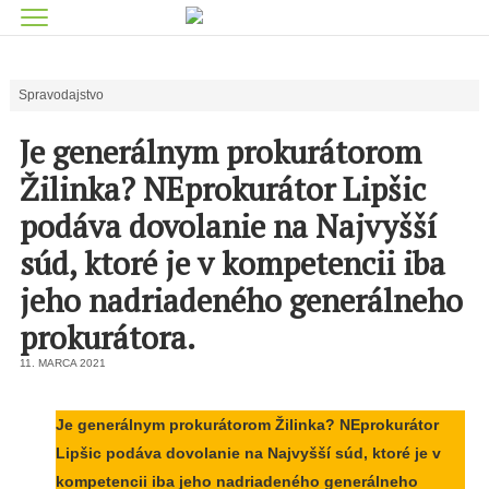
Spravodajstvo
Je generálnym prokurátorom
Žilinka? NEprokurátor Lipšic
podáva dovolanie na Najvyšší
súd, ktoré je v kompetencii iba
jeho nadriadeného generálneho
prokurátora.
11. MARCA 2021
Je generálnym prokurátorom Žilinka? NEprokurátor
Lipšic podáva dovolanie na Najvyšší súd, ktoré je v
kompetencii iba jeho nadriadeného generálneho