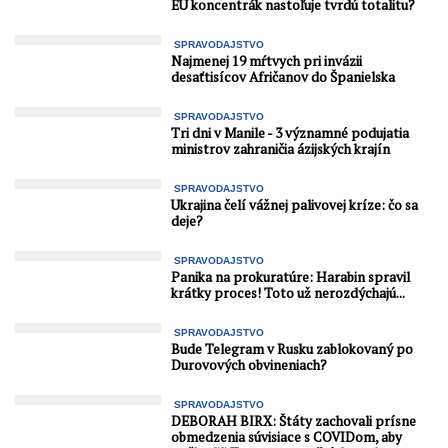
EÚ koncentrák nastoľuje tvrdú totalitu?
SPRAVODAJSTVO
Najmenej 19 mŕtvych pri invázii
desaťtisícov Afričanov do Španielska
SPRAVODAJSTVO
Tri dni v Manile - 3 významné podujatia
ministrov zahraničia ázijských krajín
SPRAVODAJSTVO
Ukrajina čelí vážnej palivovej kríze: čo sa
deje?
SPRAVODAJSTVO
Panika na prokuratúre: Harabin spravil
krátky proces! Toto už nerozdýchajú...
SPRAVODAJSTVO
Bude Telegram v Rusku zablokovaný po
Durovových obvineniach?
SPRAVODAJSTVO
DEBORAH BIRX: Štáty zachovali prísne
obmedzenia súvisiace s COVIDom, aby