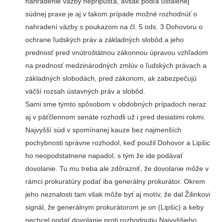
nahradenie väzby nepripúšťa, avšak podľa ustálenej
súdnej praxe je aj v takom prípade možné rozhodnúť o
nahradení väzby s poukazom na čl. 5 ods. 3 Dohovoru o
ochrane ľudských práv a základných slobôd a jeho
prednosť pred vnútroštátnou zákonnou úpravou vzhľadom
na prednosť medzinárodných zmlúv o ľudských právach a
základných slobodách, pred zákonom, ak zabezpečujú
väčší rozsah ústavných práv a slobôd.
Sami sme týmto spôsobom v obdobných prípadoch neraz
aj v päťčlennom senáte rozhodli už i pred desiatimi rokmi.
Najvyšší súd v spomínanej kauze bez najmenších
pochybnosti správne rozhodol, keď použil Dohovor a Lipšic
ho neopodstatnene napadol, s tým že ide podávať
dovolanie. Tu mu treba ale zdôrazniť, že dovolanie môže v
rámci prokuratúry podať iba generálny prokurátor. Okrem
jeho neznalosti tam však môže byť aj motív, že dal Žilinkovi
signál, že generálnym prokurátorom je on (Lipšic) a keby
nechcel podať dovolanie proti rozhodnutiu Najvyššieho