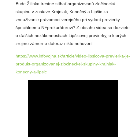
Bude Žilinka trestne stíhať organizovanú zločineckú
skupinu v zostave Krajniak, Konečný a Lipšic za
zneužívanie právomoci verejného pri vydaní previerky
špeciálnemu NEprokurátorovi? Z obsahu videa sa dozviete
o ďalších nezákonnostiach Lipšicovej previerky, o ktorých
zrejme zámerne doteraz nikto nehovoril.
https://www.infovojna.sk/article/video-lipsicova-previerka-je-
produkt-organizovanej-zlocineckej-skupiny-krajniak-
konecny-a-lipsic