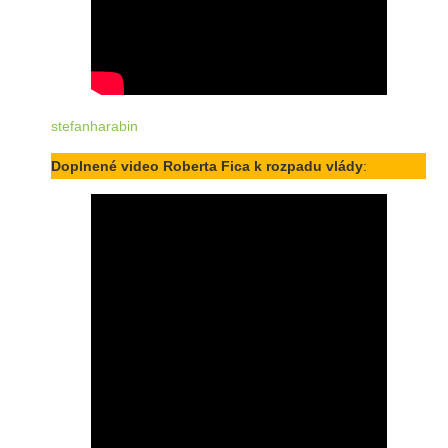
stefanharabin
Doplnené video Roberta Fica k rozpadu vlády
: