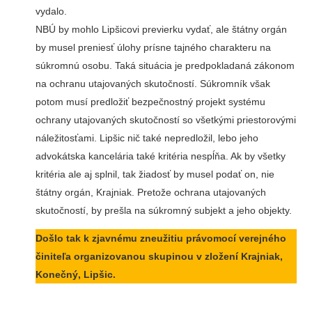
vydalo.
NBÚ by mohlo Lipšicovi previerku vydať, ale štátny orgán
by musel preniesť úlohy prísne tajného charakteru na
súkromnú osobu. Taká situácia je predpokladaná zákonom
na ochranu utajovaných skutočností. Súkromník však
potom musí predložiť bezpečnostný projekt systému
ochrany utajovaných skutočností so všetkými priestorovými
náležitosťami. Lipšic nič také nepredložil, lebo jeho
advokátska kancelária také kritéria nespĺňa. Ak by všetky
kritéria ale aj splnil, tak žiadosť by musel podať on, nie
štátny orgán, Krajniak. Pretože ochrana utajovaných
skutočností, by prešla na súkromný subjekt a jeho objekty.
Došlo tak k zjavnému zneužitiu právomocí verejného
činiteľa organizovanou skupinou v zložení Krajniak,
Konečný, Lipšic.