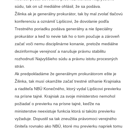
súdu, tak on už mediálne ohlásil, že sa podáva.
Žilinka ak je generálny prokurátor, tak by mal zvolať tlačovú
konferenciu a oznámiť Lipšicovi, že dovolanie podľa
Trestného poriadku podáva generálny a nie špeciálny
prokurátor a keď to nevie tak ho o tom poučuje a zároveň
začať voči nemu disciplinárne konanie, pretože mediálne
dezinformuje verejnosť a narušuje právnu stabilitu
rozhodnutí Najvyššieho súdu a právnu istotu procesných
strán.
Ak predpokladáme že generálnym prokurátorom ešte je
Žilinka, tak musí okamžite začať trestné stíhanie Krajniaka
a riaditeľa NBÚ Konečného, ktorý vydal Lipšicovi previerku
na prísne tajné. Krajniak za svoje ministerstvo nemohol
požiadať o previerku na prísne tajné, keďže na
ministerstve neexistuje funkcia ktorá si takúto previerku
vyžaduje. Dopustil sa tak zneužitia právomoci verejného
činiteľa rovnako ako NBÚ, ktoré mu previerku napriek tomu