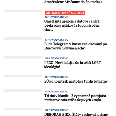
desaťtisícov Afričanov do Španielska
AKTUALIZOVANÉ 5.8. 20:23
SPRAVODAJSTVO
Umelá inteligencia a dátové centrá
prekračujú uhlíkovú stopu násobne
viac...
SPRAVODAJSTVO
Bude Telegram v Rusku zablokovaný po
Durovových obvineniach?
SPRAVODAJSTVO
LEGO: Nevkladajte do hračiek LGBT
ideológiu!
SPRAVODAJSTVO
EÚ koncentrák nastoľuje tvrdú totalitu?
SPRAVODAJSTVO
Tri dni v Manile - 3 významné podujatia
ministrov zahraničia ázijských krajín
SPRAVODAJSTVO
DEBORAH BIRX: Štáty zachovali prísne