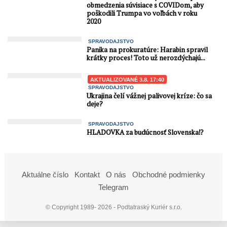
obmedzenia súvisiace s COVIDom, aby
poškodili Trumpa vo voľbách v roku
2020
SPRAVODAJSTVO
Panika na prokuratúre: Harabin spravil
krátky proces! Toto už nerozdýchajú...
AKTUALIZOVANÉ 3.8. 17:40
SPRAVODAJSTVO
Ukrajina čelí vážnej palivovej kríze: čo sa
deje?
SPRAVODAJSTVO
HLADOVKA za budúcnosť Slovenska⁉️
Aktuálne číslo
Kontakt
O nás
Obchodné podmienky
Telegram
© Copyright 1989- 2026 - Podtatraský Kuriér s.r.o.