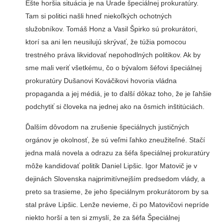
Ešte horšia situácia je na Úrade špeciálnej prokuratúry.
Tam si politici našli hneď niekoľkých ochotných
služobníkov. Tomáš Honz a Vasil Špirko sú prokurátori,
ktorí sa ani len neusilujú skrývať, že túžia pomocou
trestného práva likvidovať nepohodlných politikov. Ak by
sme mali veriť všetkému, čo o bývalom šéfovi špeciálnej
prokuratúry Dušanovi Kováčikovi hovoria vládna
propaganda a jej médiá, je to ďalší dôkaz toho, že je ľahšie
podchytiť si človeka na jednej ako na ôsmich inštitúciách.
Ďalším dôvodom na zrušenie špeciálnych justičných
orgánov je okolnosť, že sú veľmi ľahko zneužiteľné. Stačí
jedna malá novela a odrazu za šéfa špeciálnej prokuratúry
môže kandidovať politik Daniel Lipšic. Igor Matovič je v
dejinách Slovenska najprimitívnejším predsedom vlády, a
preto sa trasieme, že jeho špeciálnym prokurátorom by sa
stal práve Lipšic. Lenže nevieme, či po Matovičovi nepríde
niekto horší a ten si zmyslí, že za šéfa Špeciálnej