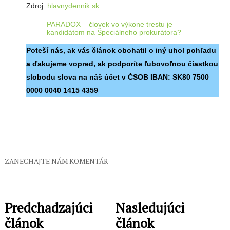
Zdroj:
hlavnydennik.sk
PARADOX – človek vo výkone trestu je
kandidátom na Špeciálneho prokurátora?
Poteší nás, ak vás článok obohatil o iný uhol pohľadu
a ďakujeme vopred, ak podporíte ľubovoľnou čiastkou
slobodu slova na náš účet v ČSOB IBAN:
SK80 7500
0000 0040 1415 4359
ZANECHAJTE NÁM KOMENTÁR
Predchadzajúci
Nasledujúci
článok
článok