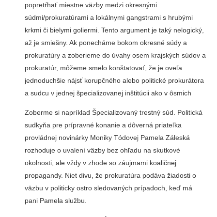
popretŕhať miestne väzby medzi okresnými
súdmi/prokuratúrami a lokálnymi gangstrami s hrubými
krkmi či bielymi goliermi. Tento argument je taký nelogický,
až je smiešny. Ak ponecháme bokom okresné súdy a
prokuratúry a zoberieme do úvahy osem krajských súdov a
prokuratúr, môžeme smelo konštatovať, že je oveľa
jednoduchšie nájsť korupčného alebo politické prokurátora
a sudcu v jednej špecializovanej inštitúcii ako v ôsmich
Zoberme si napríklad Špecializovaný trestný súd. Politická
sudkyňa pre prípravné konanie a dôverná priateľka
provládnej novinárky Moniky Tódovej Pamela Záleská
rozhoduje o uvalení väzby bez ohľadu na skutkové
okolnosti, ale vždy v zhode so záujmami koaličnej
propagandy. Niet divu, že prokuratúra podáva žiadosti o
väzbu v politicky ostro sledovaných prípadoch, keď má
pani Pamela službu.