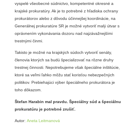
vyspelé všeobecné súdnictvo, kompetentné okresné a
krajské prokuratúry. Ak je to potrebné z hľadiska ochrany
prokurátorov alebo z dôvodu účinnejšej koordinácie, na
Generálnej prokuratúre SR je možné vytvoriť malý útvar s
oprávnením vykonávania dozoru nad najzávažnejšími
trestnými činmi.
Takisto je možné na krajských súdoch vytvoriť senáty,
členovia ktorých sa budú špecializovať na rôzne druhy
trestnej činnosti. Nepotrebujeme však špeciálne inštitúcie,
ktoré sa veľmi ľahko môžu stať korisťou nebezpečných
politikov. Prebiehajúci výber špeciálneho prokurátora je
toho dôkazom.
Štefan Harabin mal pravdu. Špeciálny súd a špeciálnu
prokuratúru je potrebné zrušiť.
Autor:
Aneta Leitmanová