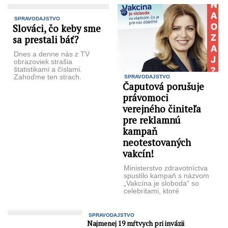
SPRAVODAJSTVO
Slováci, čo keby sme
sa prestali báť?
Dnes a denne nás z TV
obrazoviek strašia
štatistikami a číslami.
Zahoďme ten strach.
SPRAVODAJSTVO
Čaputová porušuje
Zahoďme rúško… Minister
zdravotníctva Krajčí už ...
právomoci
verejného činiteľa
pre reklamnú
kampaň
neotestovaných
vakcín!
Ministerstvo zdravotníctva
spustilo kampaň s názvom
„Vakcína je sloboda“ so
celebritami, ktoré
podporujú očkovanie.
Miesto skoro 84 tisíc EUR
použitých ...
SPRAVODAJSTVO
Najmenej 19 mŕtvych pri invázii