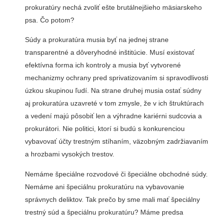
prokuratúry nechá zvoliť ešte brutálnejšieho mäsiarskeho
psa. Čo potom?
Súdy a prokuratúra musia byť na jednej strane
transparentné a dôveryhodné inštitúcie. Musí existovať
efektívna forma ich kontroly a musia byť vytvorené
mechanizmy ochrany pred sprivatizovaním si spravodlivosti
úzkou skupinou ľudí. Na strane druhej musia ostať súdny
aj prokuratúra uzavreté v tom zmysle, že v ich štruktúrach
a vedení majú pôsobiť len a výhradne kariérni sudcovia a
prokurátori. Nie politici, ktorí si budú s konkurenciou
vybavovať účty trestným stíhaním, väzobným zadržiavaním
a hrozbami vysokých trestov.
Nemáme špeciálne rozvodové či špeciálne obchodné súdy.
Nemáme ani špeciálnu prokuratúru na vybavovanie
správnych deliktov. Tak prečo by sme mali mať špeciálny
trestný súd a špeciálnu prokuratúru? Máme predsa