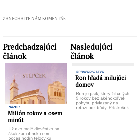
ZANECHAJTE NÁM KOMENTÁR
Predchadzajúci
Nasledujúci
článok
článok
SPRAVODAJSTVO
Ron hľadá milujúci
domov
Ron je psík, ktorý žil celých
9 rokov bez akéhokoľvek
pohybu priviazaný na
reťazi bez búdy. Prístrešok
NÁZOR
Milión rokov a osem
na fotkách pribudol ...
minút
Už ako malé dievčatko na
školskom ihrisku som
počas hodín telocviku