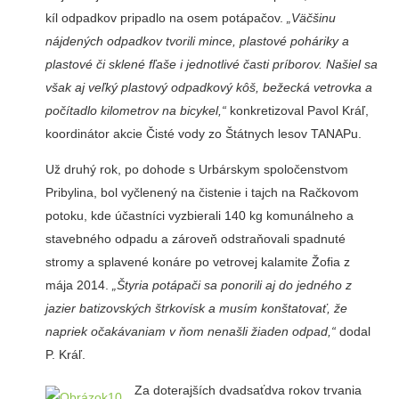
kíl odpadkov pri­padlo na osem potápačov.
„Väčšinu
nájdených odpadkov tvorili mince, plastové poháriky a
plastové či sklené fľaše i jednotlivé časti príborov. Našiel sa
však aj veľký plastový odpadkový kôš, bežecká vetrovka a
počítadlo ki­lometrov na bicykel,“
konkretizoval Pavol Kráľ,
koordinátor akcie Čisté vody zo Štátnych lesov TANAPu.
Už druhý rok, po dohode s Ur­bárskym spoločenstvom
Pribylina, bol vyčlenený na čistenie i tajch na Račkovom
potoku, kde účastníci vyzbierali 140 kg komunálneho a
stavebného odpadu a zároveň odstraňovali spadnuté
stromy a splavené konáre po vetrovej ka­lamite Žofia z
mája 2014.
„Štyria potápači sa ponorili aj do jedného z
jazier batizovských štrkovísk a musím konštatovať, že
napriek očakávaniam v ňom nenašli žiaden odpad,“
dodal
P. Kráľ.
Za doterajších dvadsaťdva rokov trvania