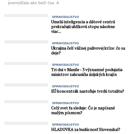
premýšľala ako beží čas. A
že si tú chvíľu ...
SPRAVODAJSTVO
Umelá inteligencia a dátové centrá
prekračujú uhlíkovú stopu násobne
viac...
SPRAVODAJSTVO
Ukrajina čelí vážnej palivovej kríze: čo sa
deje?
SPRAVODAJSTVO
Tri dni v Manile - 3 významné podujatia
ministrov zahraničia ázijských krajín
SPRAVODAJSTVO
EÚ koncentrák nastoľuje tvrdú totalitu?
SPRAVODAJSTVO
Celý svet ťa sleduje: Čo je napísané
malým písmom?
SPRAVODAJSTVO
HLADOVKA za budúcnosť Slovenska⁉️