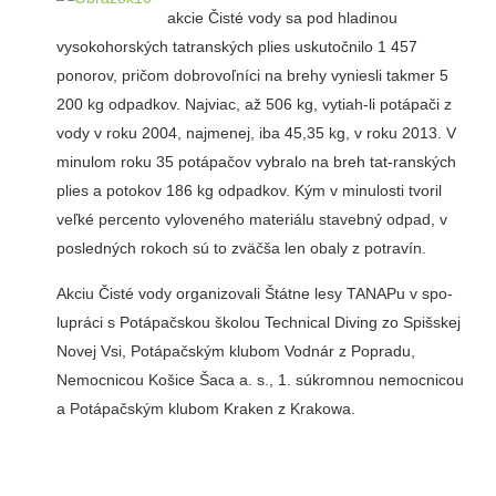
akcie Čisté vody sa pod hladinou
vysokohorských tatranských plies uskutoč­nilo 1 457
ponorov, pričom dobrovoľníci na brehy vyniesli takmer 5
200 kg odpadkov. Najviac, až 506 kg, vytiah-li potápači z
vody v roku 2004, najmenej, iba 45,35 kg, v roku 2013. V
minulom roku 35 potápačov vybralo na breh tat-ranských
plies a potokov 186 kg odpadkov. Kým v minulosti tvoril
veľké percento vyloveného materiálu stavebný odpad, v
posledných rokoch sú to zväčša len obaly z potravín.
Akciu Čisté vody organizovali Štátne lesy TANAPu v spo­
lupráci s Potápačskou školou Technical Diving zo Spišskej
Novej Vsi, Potápačským klubom Vodnár z Popradu,
Nemoc­nicou Košice Šaca a. s., 1. súkromnou nemocnicou
a Potá­pačským klubom Kraken z Krakowa.