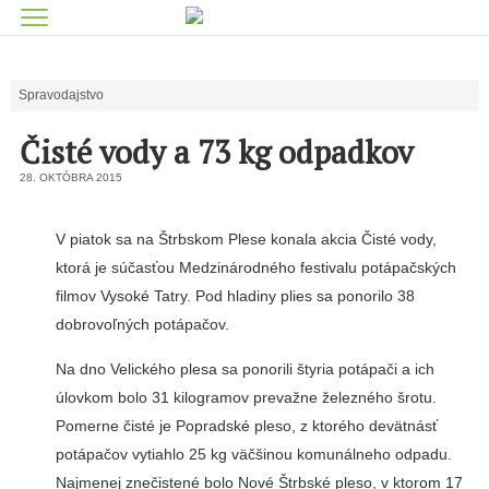
Spravodajstvo
Čisté vody a 73 kg odpadkov
28. OKTÓBRA 2015
V piatok sa na Štrbskom Plese konala akcia Čisté vody,
ktorá je súčasťou Medzinárodného festivalu potápačských
filmov Vysoké Tatry. Pod hladiny plies sa ponorilo 38
dobrovoľných potápačov.
Na dno Velického plesa sa ponori­li štyria potápači a ich
úlovkom bolo 31 kilogramov prevažne železného šrotu.
Pomerne čisté je Poprad­ské pleso, z ktorého devätnásť
potápačov vytiahlo 25 kg väčšinou komunálneho odpadu.
Najmenej znečistené bolo Nové Štrbské ple­so, v ktorom 17