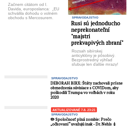
Začnem citátom od I.
Davida, europoslanca: „EU
schválila dohodu o volném
obchodu s Mercosurem.
SPRAVODAJSTVO
Rusi sú jednoducho
Itálie po ústupcích
zemědělské lobby
neprekonateľní
souhlasila. Nová ...
"majstri
prekvapivých zbraní"
Rozsah sibírskej
anticyklóny je pôsobivý.
Bezprostredný výhľad
sľubuje len ďalšie mrazy!
Nevídaná sibírska
anticyklóna 7000km dlhá
mieri nad Ukrajinu. A ...
SPRAVODAJSTVO
DEBORAH BIRX: Štáty zachovali prísne
obmedzenia súvisiace s COVIDom, aby
poškodili Trumpa vo voľbách v roku
2020
AKTUALIZOVANÉ 7.8. 23:21
SPRAVODAJSTVO
🦠 Spoločnosť plná zombie: Prečo
„očkovaní“ uvažujú inak - Dr. Nehls 💉