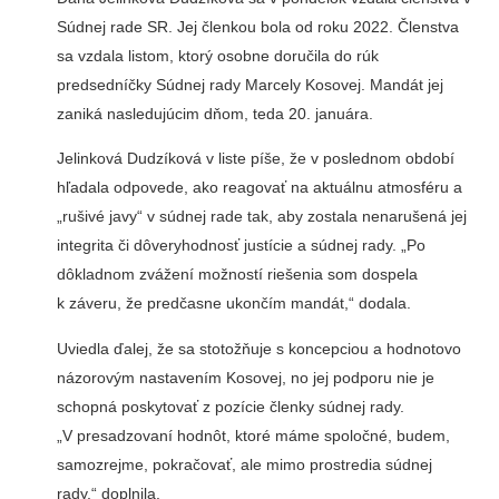
Súdnej rade SR. Jej členkou bola od roku 2022. Členstva
sa vzdala listom, ktorý osobne doručila do rúk
predsedníčky Súdnej rady Marcely Kosovej. Mandát jej
zaniká nasledujúcim dňom, teda 20. januára.
Jelinková Dudzíková v liste píše, že v poslednom období
hľadala odpovede, ako reagovať na aktuálnu atmosféru a
„rušivé javy“ v súdnej rade tak, aby zostala nenarušená jej
integrita či dôveryhodnosť justície a súdnej rady. „Po
dôkladnom zvážení možností riešenia som dospela
k záveru, že predčasne ukončím mandát,“ dodala.
Uviedla ďalej, že sa stotožňuje s koncepciou a hodnotovo
názorovým nastavením Kosovej, no jej podporu nie je
schopná poskytovať z pozície členky súdnej rady.
„V presadzovaní hodnôt, ktoré máme spoločné, budem,
samozrejme, pokračovať, ale mimo prostredia súdnej
rady,“ doplnila.