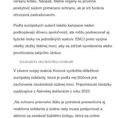
verejnú kritiku. Naopak, štátne orgány sú povinné
poskytnúť súdom primeranú ochranu, ak je ich funkcia
ohrozená zastrašovaním.
Podľa európskych autorít takéto kampane nielen
podkopávajú dôveru spoločnosti, ale môžu podnecovať aj
fyzické útoky na jednotlivých sudcov. ENCJ preto vyzýva
všetky zložky štátnej moci, aby sa zdržali vyvolávania alebo
povoľovania takýchto útokov.
SOLIDARITA AKO NÁSTROJ OCHRANY
V závere svojej reakcie Kosová vyzdvihla dôležitosť
európskej solidarity, ktorá je podľa nej kľúčová pre
zachovanie nezávislosti súdnej moci. Pripomenula záväzky
vyplývajúce z Aténskej deklarácie z roku 2022.
„Na ochranu právneho štátu je potrebná preventívna aj
reaktívna solidarita a súdne rady musia podporovať a
aktívne sa zastávať každého kolegu, ktorý sa ocitne