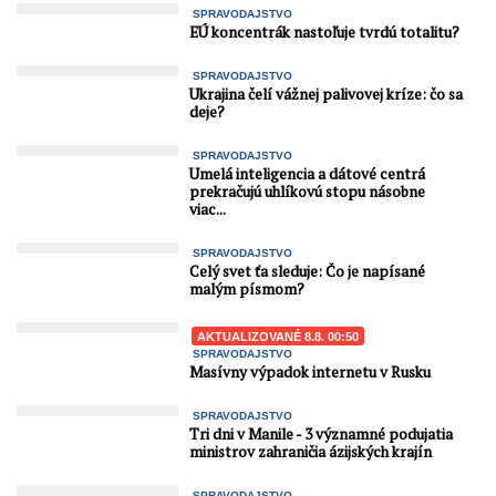
SPRAVODAJSTVO
EÚ koncentrák nastoľuje tvrdú totalitu?
SPRAVODAJSTVO
Ukrajina čelí vážnej palivovej kríze: čo sa
deje?
SPRAVODAJSTVO
Umelá inteligencia a dátové centrá
prekračujú uhlíkovú stopu násobne
viac...
SPRAVODAJSTVO
Celý svet ťa sleduje: Čo je napísané
malým písmom?
AKTUALIZOVANÉ 8.8. 00:50
SPRAVODAJSTVO
Masívny výpadok internetu v Rusku
SPRAVODAJSTVO
Tri dni v Manile - 3 významné podujatia
ministrov zahraničia ázijských krajín
SPRAVODAJSTVO