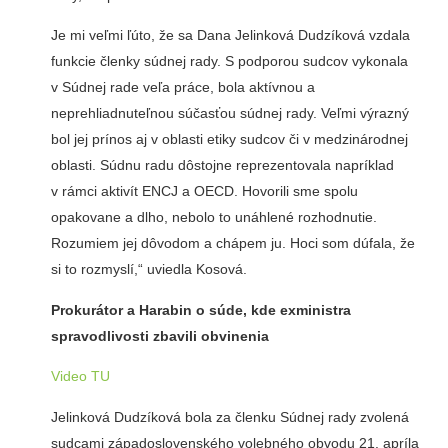
Je mi veľmi ľúto, že sa Dana Jelinková Dudzíková vzdala
funkcie členky súdnej rady. S podporou sudcov vykonala
v Súdnej rade veľa práce, bola aktívnou a
neprehliadnuteľnou súčasťou súdnej rady. Veľmi výrazný
bol jej prínos aj v oblasti etiky sudcov či v medzinárodnej
oblasti. Súdnu radu dôstojne reprezentovala napríklad
v rámci aktivít ENCJ a OECD. Hovorili sme spolu
opakovane a dlho, nebolo to unáhlené rozhodnutie.
Rozumiem jej dôvodom a chápem ju. Hoci som dúfala, že
si to rozmyslí,“ uviedla Kosová.
Prokurátor a Harabin o súde, kde exministra
spravodlivosti zbavili obvinenia
Video TU
Jelinková Dudzíková bola za členku Súdnej rady zvolená
sudcami západoslovenského volebného obvodu 21. apríla