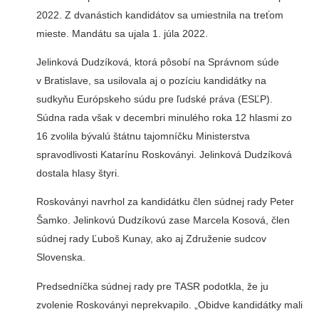
2022. Z dvanástich kandidátov sa umiestnila na treťom
mieste. Mandátu sa ujala 1. júla 2022.
Jelinková Dudzíková, ktorá pôsobí na Správnom súde
v Bratislave, sa usilovala aj o pozíciu kandidátky na
sudkyňu Európskeho súdu pre ľudské práva (ESĽP).
Súdna rada však v decembri minulého roka 12 hlasmi zo
16 zvolila bývalú štátnu tajomníčku Ministerstva
spravodlivosti Katarínu Roskoványi. Jelinková Dudzíková
dostala hlasy štyri.
Roskoványi navrhol za kandidátku člen súdnej rady Peter
Šamko. Jelinkovú Dudzíkovú zase Marcela Kosová, člen
súdnej rady Ľuboš Kunay, ako aj Združenie sudcov
Slovenska.
Predsedníčka súdnej rady pre TASR podotkla, že ju
zvolenie Roskoványi neprekvapilo. „Obidve kandidátky mali