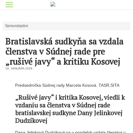
Spravodajstvo
Bratislavská sudkyňa sa vzdala
členstva v Súdnej rade pre
„rušivé javy“ a kritiku Kosovej
19. JANUÁRA 2026
Predsedníčka Súdnej rady Marcela Kosová. TASR,SITA
„Rušivé javy“ i kritika Kosovej, viedli k
vzdaniu sa členstva v Súdnej rade
bratislavskej sudkyne Dany Jelinkovej
Dudzíkovej
Dana Jelinková Dudzíková sa v pondelok vzdala členstva v