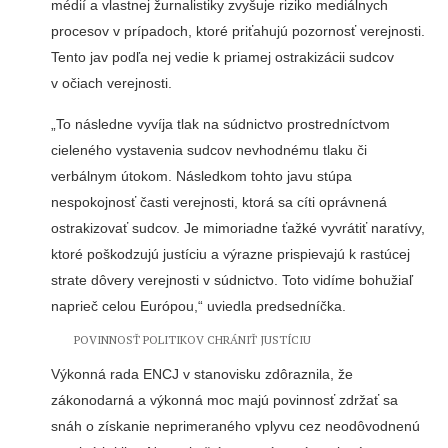
médií a vlastnej žurnalistiky zvyšuje riziko mediálnych
procesov v prípadoch, ktoré priťahujú pozornosť verejnosti.
Tento jav podľa nej vedie k priamej ostrakizácii sudcov
v očiach verejnosti.
„To následne vyvíja tlak na súdnictvo prostredníctvom
cieleného vystavenia sudcov nevhodnému tlaku či
verbálnym útokom. Následkom tohto javu stúpa
nespokojnosť časti verejnosti, ktorá sa cíti oprávnená
ostrakizovať sudcov. Je mimoriadne ťažké vyvrátiť naratívy,
ktoré poškodzujú justíciu a výrazne prispievajú k rastúcej
strate dôvery verejnosti v súdnictvo. Toto vidíme bohužiaľ
naprieč celou Európou,“ uviedla predsedníčka.
POVINNOSŤ POLITIKOV CHRÁNIŤ JUSTÍCIU
Výkonná rada ENCJ v stanovisku zdôraznila, že
zákonodarná a výkonná moc majú povinnosť zdržať sa
snáh o získanie neprimeraného vplyvu cez neodôvodnenú