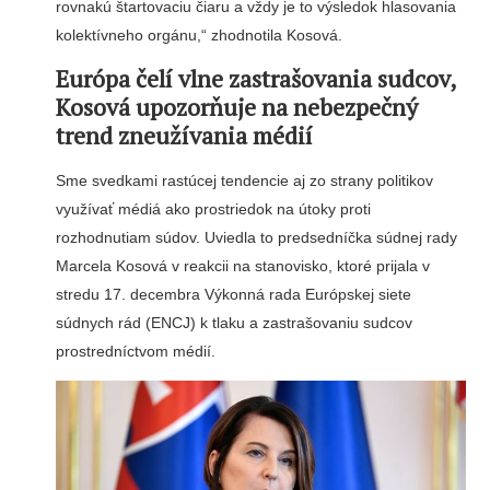
rovnakú štartovaciu čiaru a vždy je to výsledok hlasovania
kolektívneho orgánu,“ zhodnotila Kosová.
Európa čelí vlne zastrašovania sudcov,
Kosová upozorňuje na nebezpečný
trend zneužívania médií
Sme svedkami rastúcej tendencie aj zo strany politikov
využívať médiá ako prostriedok na útoky proti
rozhodnutiam súdov. Uviedla to predsedníčka súdnej rady
Marcela Kosová v reakcii na stanovisko, ktoré prijala v
stredu 17. decembra Výkonná rada Európskej siete
súdnych rád (ENCJ) k tlaku a zastrašovaniu sudcov
prostredníctvom médií.