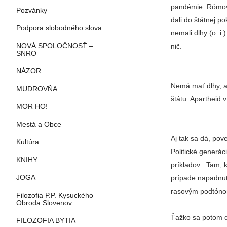
pandémie. Rómovi
Pozvánky
dali do štátnej 
Podpora slobodného slova
nemali dlhy (o. i
NOVÁ SPOLOČNOSŤ –
nič.
SNRO
NÁZOR
Nemá mať dlhy, a
MUDROVŇA
štátu. Apartheid v
MOR HO!
Mestá a Obce
Aj tak sa dá, pov
Kultúra
Politické generác
KNIHY
príkladov: Tam, 
JOGA
prípade napadnut
rasovým podtón
Filozofia P.P. Kysuckého
Obroda Slovenov
Ťažko sa potom di
FILOZOFIA BYTIA