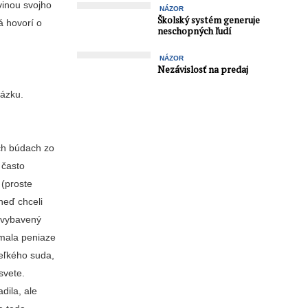
vinou svojho
NÁZOR
Školský systém generuje
á hovorí o
neschopných ľudí
NÁZOR
Nezávislosť na predaj
tázku.
ých búdach zo
 často
 (proste
neď chceli
, vybavený
emala peniaze
veľkého suda,
svete.
ila, ale