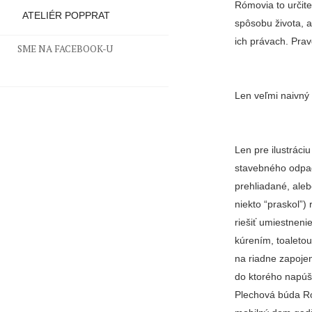
Rómovia to určite
ATELIÉR POPPRAT
spôsobu života, 
ich právach. Pra
SME NA FACEBOOK-U
Len veľmi naivný 
Len pre ilustráci
stavebného odpad
prehliadané, aleb
niekto “praskol”)
riešiť umiestneni
kúrením, toaleto
na riadne zapoje
do ktorého napúš
Plechová búda R