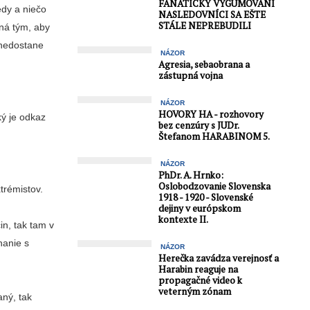
FANATICKY VYGUMOVANÍ
edy a niečo
NASLEDOVNÍCI SA EŠTE
STÁLE NEPREBUDILI
ená tým, aby
a nedostane
NÁZOR
Agresia, sebaobrana a
zástupná vojna
NÁZOR
HOVORY HA - rozhovory
ý je odkaz
bez cenzúry s JUDr.
Štefanom HARABINOM 5.
NÁZOR
PhDr. A. Hrnko:
Oslobodzovanie Slovenska
xtrémistov.
1918 - 1920 - Slovenské
dejiny v európskom
kontexte II.
n, tak tam v
nanie s
NÁZOR
Herečka zavádza verejnosť a
Harabin reaguje na
propagačné video k
veterným zónam
aný, tak