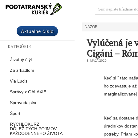
NÁZOR
Aktuálne číslo
Vylúčená je v
KATEGÓRIE
Cigáni – Róm
Životný štýl
8. MÁJA 2020
Za zrkadlom
Keď si “ táto na
Via Lucis
ho zdevastuje až 
Správy z GALAXIE
marginalizovanej 
Spravodajstvo
Šport
Keď sa dostane d
RÝCHLOKURZ
úradníkov dostane
DÔLEŽITÝCH POJMOV
KAŽDODENNÉHO ŽIVOTA
potreby. Priam ko