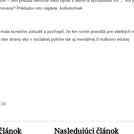
ov – tam predsa nemôže nikto bývať s deťmi a vychovávať ich … kto j
novaný? Príkladov isto nájdete koľkokoľvek.
 mala konečne zobudiť a pochopiť, že len rovné pravidlá pre všetkých 
 obe strany ako v sociálnej polohe tak aj mentálnej či kultúrno etickej.
TÁR
článok
Nasledujúci článok