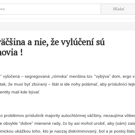
äčšina a nie, že vylúčení sú
ovia !
ša“ vylúčená – segregovaná „rómska“ menšina tzv. “vybýva” dom, ergo v
tak, že musí byť zbúraný – štát si ide nohy polámať, aby príslušníci tejt
entity mali kde bývať.
o problémov príslušník majority autochtónnej väčšiny, nezaujíma vôbe
 obvykle “dobre” mienené rady, čo by asi mohol urobiť, aby (sám) zaist
mickou ukážkou toho, kto je naozaj diskriminovaný, bol a je postoj štá