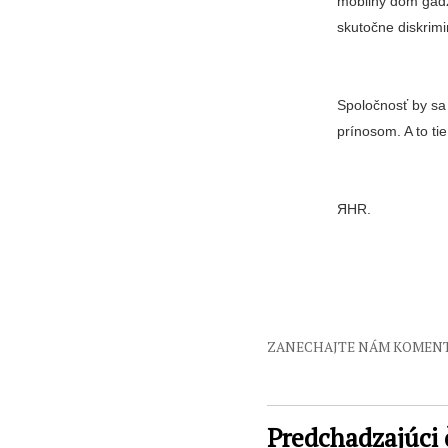
mobilný dom gadž
skutočne diskrimi
Spoločnosť by sa
prínosom. A to tie
ЯHR.
ZANECHAJTE NÁM KOMEN
Predchadzajúci 