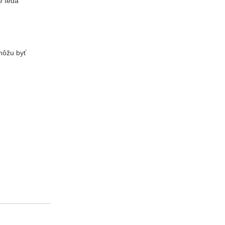
e teda
môžu byť