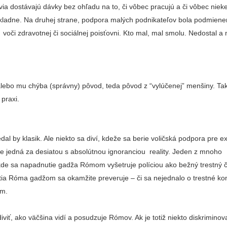
a dostávajú dávky bez ohľadu na to, či vôbec pracujú a či vôbec niek
pokladne. Na druhej strane, podpora malých podnikateľov bola podmien
.) voči zdravotnej či sociálnej poisťovni. Kto mal, mal smolu. Nedostal 
lebo mu chýba (správny) pôvod, teda pôvod z “vylúčenej” menšiny. Tak
 praxi.
edal by klasik. Ale niekto sa diví, kdeže sa berie voličská podpora pre e
ie jedná za desiatou s absolútnou ignoranciou reality. Jeden z mnoho
kde sa napadnutie gadža Rómom vyšetruje políciou ako bežný trestný či
ia Róma gadžom sa okamžite preveruje – či sa nejednalo o trestné ko
om.
viť, ako väčšina vidí a posudzuje Rómov. Ak je totiž niekto diskriminov