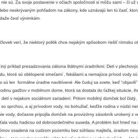
 nie sú. Za svoje postavenie v očiach spoločnosti si môžu sami – či už 
alebo neskrývaným pohľadom na zákony, kde uznávajú len tú časť, ktor
vdaže česť výnimkám.
človek verí, že niektorý politik chce nejakým spôsobom riešiť rómsku o
u iný príklad presadzovania zákona štátnymi úradníkmi: Deti v plechov
u, ktoré sú obklopené smeťami , fekáliami a nemajúce prívod vody sú
o sú len formálne úradne navštívené Ale čuduj sa svete, keď “objavili”
 rodinu gadžov v mobilnom dome, ktorá sa dostala do ťažkej situácie, ih
e detí v nejakom sociálnom zariadení. Pritom mobilný domček bol čistý
u so sprchou, a aj prívodom vody, no bohužiaľ, keďže rodina v núdzi n
nie vody, dočasne pripojila domček na provizórny zásobník urobený z 
ťala vodu hadicou od dobrosrdečného suseda. A problém bol hneď na 
ómov osadená na cudzom pozemku bez súhlasu majiteľa, úradom nevad