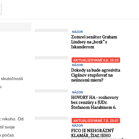
NÁZOR
Zomrel senátor Graham
Lindsey na „bozk“ s
Iskanderom
AKTUALIZOVANÉ 6.8. 15:15
NÁZOR
Dokedy sa bude agresivita
Cigánov stupňovať na
 skutočnosti
neúnosnú mieru?
o
NÁZOR
HOVORY HA - rozhovory
bez cenzúry s JUDr.
Štefanom Harabinom 6.
c nikoho. Od
AKTUALIZOVANÉ 7.8. 23:57
NÁZOR
il svoje
FICO JE NEHORÁZNÝ
tu počas
KLAMÁR, ŽIAĽ JEHO