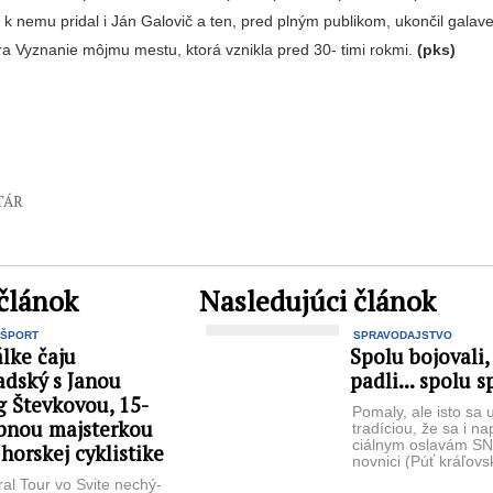
k nemu pri­dal i Ján Galovič a ten, pred plným publikom, ukončil gala
a Vyznanie môjmu mestu, ktorá vznikla pred 30- timi rokmi.
(pks)
TÁR
článok
Nasledujúci článok
ŠPORT
SPRAVODAJSTVO
álke čaju
Spolu bojovali,
adský s Janou
padli... spolu 
g Števkovou, 15-
Pomaly, ale isto sa 
bnou majsterkou
tradíciou, že sa i nap
ciálnym oslavám SN
 horskej cyklistike
novnici (Púť kráľov
cestou) 1. ...
al Tour vo Svite nechý­