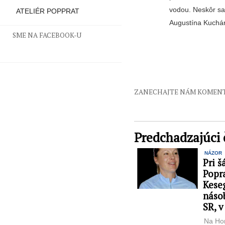
vodou. Neskôr sa 
ATELIÉR POPPRAT
Augustína Kuchár
SME NA FACEBOOK-U
ZANECHAJTE NÁM KOMEN
Predchadzajúci 
NÁZOR
Pri š
Popr
Kese
náso
SR, v
Na Hor