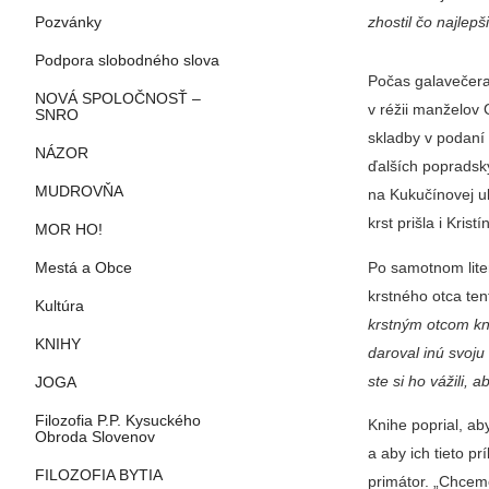
zhostil čo najlepš
Pozvánky
Podpora slobodného slova
Počas galavečera
NOVÁ SPOLOČNOSŤ –
v ré­žii manželov
SNRO
skladby v podaní
NÁZOR
ďalších popradský
MUDROVŇA
na Kukučínovej uli
krst prišla i Kri
MOR HO!
Po samotnom lite
Mestá a Obce
krstného otca ten
Kultúra
krstným otcom kni
KNIHY
daroval inú svoju
ste si ho vážili, 
JOGA
Filozofia P.P. Kysuckého
Knihe poprial, aby
Obroda Slovenov
a aby ich tieto pr
FILOZOFIA BYTIA
primátor. „Chceme