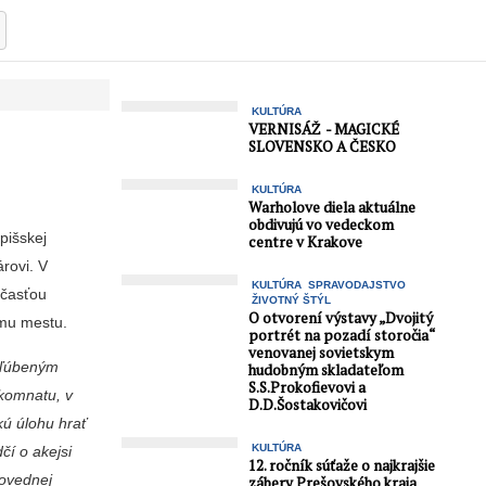
KULTÚRA
VERNISÁŽ - MAGICKÉ
SLOVENSKO A ČESKO
KULTÚRA
Warholove diela aktuálne
obdivujú vo vedeckom
pišskej
centre v Krakove
rovi. V
KULTÚRA
SPRAVODAJSTVO
účasťou
ŽIVOTNÝ ŠTÝL
O otvorení výstavy „Dvojitý
jmu mestu.
portrét na pozadí storočia“
venovanej sovietskym
obľúbeným
hudobným skladateľom
S.S.Prokofievovi a
komna­tu, v
D.D.Šostakovičovi
kú úlohu hrať
KULTÚRA
čí o akejsi
12. ročník súťaže o najkrajšie
o­vednej
zábery Prešovského kraja