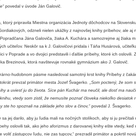
ie“
povedal v úvode Ján Galovič.
, ktorý pripravila Miestna organi­zácia Jednoty dôchodcov na Slovensk
 Gordiakových, odzneli nielen ukážky z naj­novšej knihy príbehov, ale aj
 Popradčana Jána Galoviča, žiaka A. Kuchára a samozrej­me aj žiaka 
ch učiteľov. Ne­skôr sa k J. Galovičovi prida­la i Táňa Husárová, učite
ci v Poprade a vo dvojici predstavili i ďalšie príbehy, ktoré ich oslovili.
stínka Brezinová, ktorá navštevuje rovnaké gymnázium ako J. Galovič.
rárno­-hudobnom pásme nasle­doval samotný krst knihy Príbehy z čaká
tokrát pre­vzal primátor mesta Jozef Švagerko.
„Som poctený, že som s
hy a uviesť ju do ži­vota. Síce pán Kuchár ma ne­učil, ale dosť ma nauči
 knihu, vtedy som zistil, že nemusíte poznať človeka niekoľko desia­tok 
aby ste ho spoznali na základe jeho slov a činov,“
povedal J. Švagerko.
 sa jej darilo, aby ju ľudia mali na nočných stolíkoch, aby si ju prečítali
íbehy oslovili tak, ako jeho aforizmus z daro­vanej knihy ešte vtedy, keď
 voliť zástupcov ľudu, nie zas tupcov,“ prezradil primátor a pokrtil novú