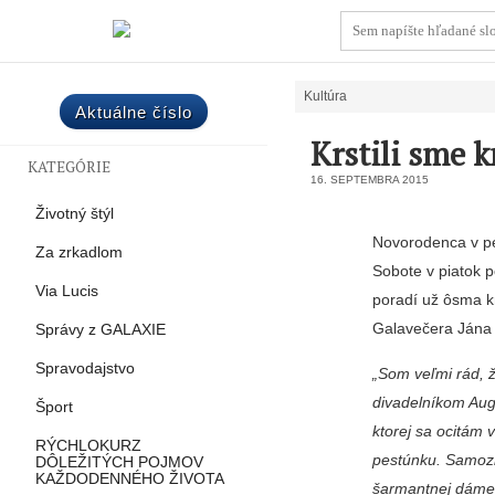
Kultúra
Aktuálne číslo
Krstili sme 
KATEGÓRIE
16. SEPTEMBRA 2015
Životný štýl
Novorodenca v pe
Za zrkadlom
Sobote v piatok p
Via Lucis
poradí už ôsma k
Galaveče­ra Jána
Správy z GALAXIE
Spravodajstvo
„Som veľmi rád, 
divadelníkom Augu
Šport
ktorej sa ocitám 
RÝCHLOKURZ
pestúnku. Samozr
DÔLEŽITÝCH POJMOV
KAŽDODENNÉHO ŽIVOTA
šarmantnej dáme, 