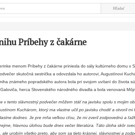
knihu Príbehy z čakárne
rinke menom Príbehy z čakárne priniesla do sály kultúrne­ho domu v S
odvečer skutočná sestrička a odovzdala ho au­torovi, Augustínovi Kuchá­
niha známeho popradského au­tora bola pri svojom uvítaní do života s
 Galoviča, herca Slo­venského národného divad­la a bola venovaná Mô
že v tento slávnostný podvečer môžem stáť na javisku spolu s moj­im 
stínom Kuchárom, kto­rý ma vlastne učil po javisku chodiť a otvoril mi 
vlastne dodnes. Je pre mňa veľkou cťou, že mi zveril zodpovednú a ťaž
ejme, hlavnou úlohou bude dnes večer literatúra. Táto úloha skôr sved
ale urobím všetko preto, aby som sa tjeto krásnej, slávnostnej a zodp