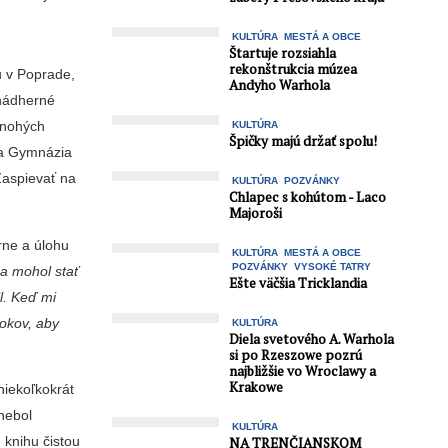
KULTÚRA
MESTÁ A OBCE
Štartuje rozsiahla
rekonštrukcia múzea
u v Poprade,
Andyho Warhola
 nádherné
mnohých
KULTÚRA
Špičky majú držať spolu!
ľka Gymnázia
 Zaspievať na
KULTÚRA
POZVÁNKY
Chlapec s kohútom - Laco
Majoroši
rne a úlohu
KULTÚRA
MESTÁ A OBCE
POZVÁNKY
VYSOKÉ TATRY
a mohol stať
Ešte väčšia Tricklandia
l. Keď mi
rokov, aby
KULTÚRA
Diela svetového A. Warhola
si po Rzeszowe pozrú
najbližšie vo Wroclawy a
Krakowe
 niekoľkokrát
 nebol
KULTÚRA
 knihu čistou
NA TRENČIANSKOM