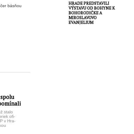
HRADE PREDSTAVILI
večer básňou
VÝSTAVU OD BOHYNE K
BOHORODIČKE A
MIROSLAVOVO
EVANJELIUM
 spolu
spomínali
už stalo
riek ofi­
P v Hra­
skou