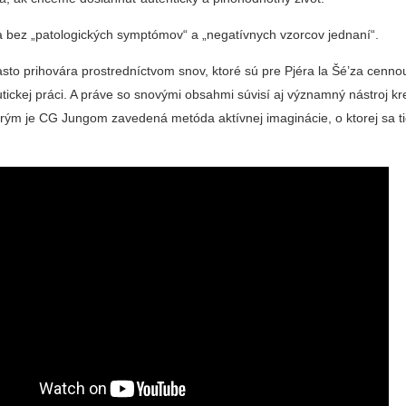
ta bez „patologických symptómov“ a „negatívnych vzorcov jednaní“.
sto prihovára prostredníctvom snov, ktoré sú pre Pjéra la Šé’za cenno
tickej práci. A práve so snovými obsahmi súvisí aj významný nástroj kre
orým je CG Jungom zavedená metóda aktívnej imaginácie, o ktorej sa ti