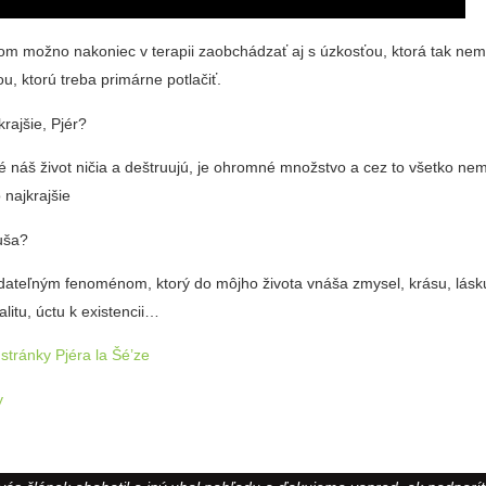
m možno nakoniec v terapii zaobchádzať aj s úzkosťou, ktorá tak nemu
u, ktorú treba primárne potlačiť.
krajšie, Pjér?
 náš život ničia a deštruujú, je ohromné množstvo a cez to všetko nem
 najkrajšie
uša?
dateľným fenoménom, ktorý do môjho života vnáša zmysel, krásu, lásk
alitu, úctu k existencii…
tránky Pjéra la Šé’ze
y