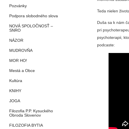
Pozvánky
Teda nielen živo
Podpora slobodného slova
Duša sa k nám ča
NOVÁ SPOLOČNOSŤ –
pri psychoterapeu
SNRO
psychoterapii, kt
NÁZOR
podcaste:
MUDROVŇA
MOR HO!
Mestá a Obce
Kultúra
KNIHY
JOGA
Filozofia P.P. Kysuckého
Obroda Slovenov
FILOZOFIA BYTIA