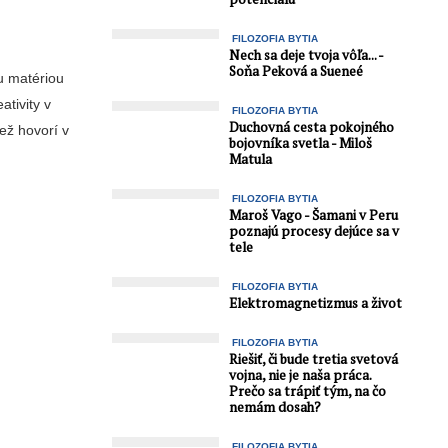
FILOZOFIA BYTIA
Nech sa deje tvoja vôľa... -
Soňa Peková a Sueneé
u matériou
ativity v
FILOZOFIA BYTIA
Duchovná cesta pokojného
ež hovorí v
bojovníka svetla - Miloš
Matula
FILOZOFIA BYTIA
Maroš Vago - Šamani v Peru
poznajú procesy dejúce sa v
tele
FILOZOFIA BYTIA
Elektromagnetizmus a život
FILOZOFIA BYTIA
Riešiť, či bude tretia svetová
vojna, nie je naša práca.
Prečo sa trápiť tým, na čo
nemám dosah?
FILOZOFIA BYTIA