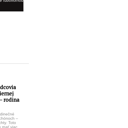
te ľubovoľnou
ádcovia
iernej
 – rodina
edinečné
rchónoch –
chty. Toto
e mať viac