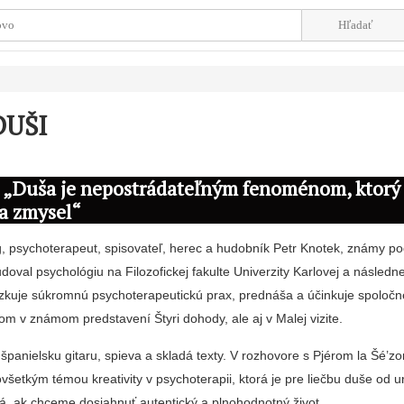
DUŠI
„Duša je nepostrádateľným fenoménom, ktorý
a zmysel“
óg, psychoterapeut, spisovateľ, herec a hudobník Petr Knotek, známy p
tudoval psychológiu na Filozofickej fakulte Univerzity Karlovej a následn
kuje súkromnú psychoterapeutickú prax, prednáša a účinkuje spoločn
m v známom predstavení Štyri dohody, ale aj v Malej vizite.
španielsku gitaru, spieva a skladá texty. V rozhovore s Pjérom la Šé’z
etkým témou kreativity v psychoterapii, ktorá je pre liečbu duše od u
 ak chceme dosiahnuť autentický a plnohodnotný život.