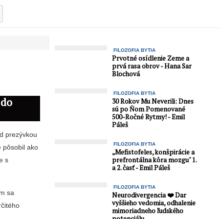
FILOZOFIA BYTIA
Prvotné osídlenie Zeme a
prvá rasa obrov - Hana Sar
Blochová
FILOZOFIA BYTIA
 do
30 Rokov Mu Neverili: Dnes
sú po Ňom Pomenované
500-Ročné Rytmy! - Emil
Páleš
od prezývkou
FILOZOFIA BYTIA
e pôsobil ako
„Mefistofeles, konšpirácie a
prefrontálna kôra mozgu" 1.
e s
a 2. časť - Emil Páleš
FILOZOFIA BYTIA
om sa
Neurodivergencia ❤️ Dar
vyššieho vedomia, odhalenie
rčitého
mimoriadneho ľudského
potenciálu