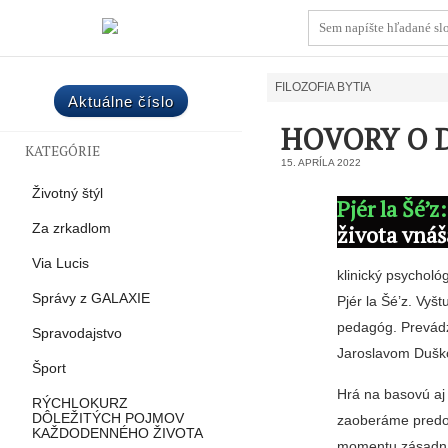
FILOZOFIA BYTIA
Aktuálne číslo
HOVORY O 
KATEGÓRIE
15. APRÍLA 2022
Životný štýl
Pjér la Šé’z:
života vnáš
Za zrkadlom
Via Lucis
klinický psychol
Správy z GALAXIE
Pjér la Šé’z. Vyš
pedagóg. Prevádz
Spravodajstvo
Jaroslavom Duško
Šport
Hrá na basovú aj 
RÝCHLOKURZ
DÔLEŽITÝCH POJMOV
zaoberáme predovš
KAŽDODENNÉHO ŽIVOTA
momentu zásadná,