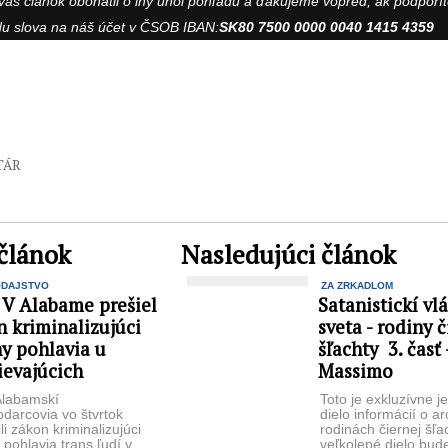
 vás článok obohatil o iný uhol pohľadu a ďakujeme vopred, ak podporí
du slova na náš účet v ČSOB IBAN:
SK80 7500 0000 0040 1415 4359
TÁR
článok
Nasledujúci článok
ODAJSTVO
ZA ZRKADLOM
 V Alabame prešiel
Satanistickí vl
 kriminalizujúci
sveta - rodiny č
y pohlavia u
šľachty 3. časť
ievajúcich
Massimo
Alabamskí
Toto je exkluzívne j
darcovia vo štvrtok
dielo informácií o a
li zákon kriminalizujúci
rodinách čiernej šľa
pohlavia trans ľudí v
veľkolepé dielo bud