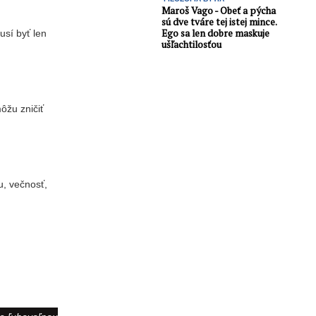
Maroš Vago - Obeť a pýcha
sú dve tváre tej istej mince.
Ego sa len dobre maskuje
sí byť len
ušľachtilosťou
ôžu zničiť
u, večnosť,