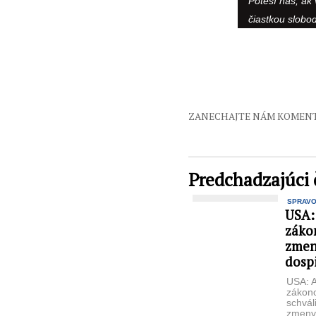
Poteší nás, ak
čiastkou slobo
ZANECHAJTE NÁM KOMEN
Predchadzajúci 
SPRAV
USA:
zákon
zmen
dosp
USA: 
zákono
schváli
zmeny 