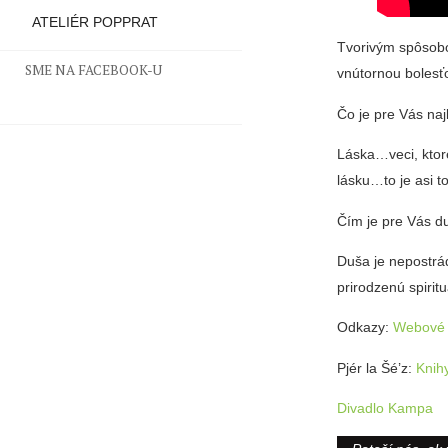
ATELIÉR POPPRAT
Tvorivým spôsobo
SME NA FACEBOOK-U
vnútornou bolesťo
Čo je pre Vás naj
Láska…veci, ktoré
lásku…to je asi to
Čím je pre Vás d
Duša je nepostrá
prirodzenú spiritu
Odkazy:
Webové s
Pjér la Šé’z:
Knih
Divadlo Kampa