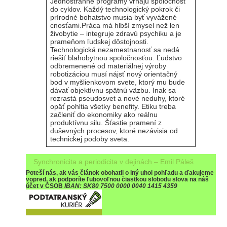
Jednostranné programy vrhajú spoločnosť
do cyklov. Každý technologický pokrok či
prírodné bohatstvo musia byť vyvážené
cnosťami.Práca má hlbší zmysel než len
živobytie – integruje zdravú psychiku a je
prameňom ľudskej dôstojnosti.
Technologická nezamestnanosť sa nedá
riešiť blahobytnou spoločnosťou. Ľudstvo
odbremenené od materiálnej výroby
robotizáciou musí nájsť nový orientačný
bod v myšlienkovom svete, ktorý mu bude
dávať objektívnu spätnú väzbu. Inak sa
rozrastá pseudosvet a nové neduhy, ktoré
opäť pohltia všetky benefity. Etiku treba
začleniť do ekonomiky ako reálnu
produktívnu silu. Šťastie pramení z
duševných procesov, ktoré nezávisia od
technickej podoby sveta.
Synchronicita a periodicita v dejinách – Emil Páleš
Poteší nás, ak vás článok obohatil o iný uhol pohľadu a ďakujeme
vopred, ak podporíte ľubovoľnou čiastkou slobodu slova na náš
účet v ČSOB
IBAN:
SK80 7500 0000 0040 1415 4359