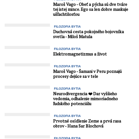
Maroš Vago - Obeť a pýcha sú dve tváre
tej istej mince. Ego sa len dobre maskuje
ušľachtilosťou
FILOZOFIA BYTIA
Duchovná cesta pokojného bojovníka
svetla - Miloš Matula
FILOZOFIA BYTIA
Elektromagnetizmus a život
FILOZOFIA BYTIA
Maroš Vago - Šamani v Peru poznajú
procesy dejúce sa v tele
FILOZOFIA BYTIA
Neurodivergencia ❤️ Dar vyššieho
vedomia, odhalenie mimoriadneho
ľudského potenciálu
FILOZOFIA BYTIA
Prvotné osídlenie Zeme a prvá rasa
obrov - Hana Sar Blochová
FILOZOFIA BYTIA