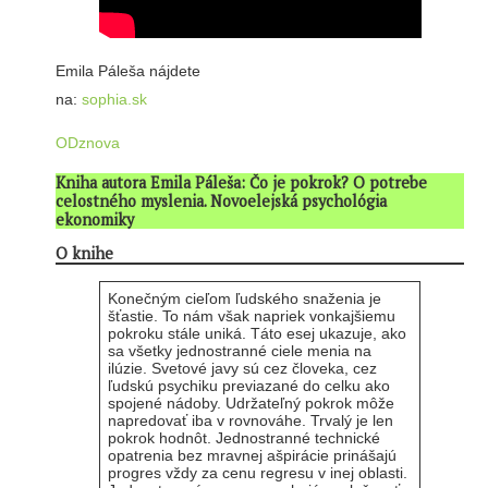
Emila Páleša nájdete
na:
sophia.sk
ODznova
Kniha autora Emila Páleša:
Čo je pokrok?
O potrebe
celostného myslenia. Novoelejská psychológia
ekonomiky
O knihe
Konečným cieľom ľudského snaženia je
šťastie. To nám však napriek vonkajšiemu
pokroku stále uniká. Táto esej ukazuje, ako
sa všetky jednostranné ciele menia na
ilúzie. Svetové javy sú cez človeka, cez
ľudskú psychiku previazané do celku ako
spojené nádoby. Udržateľný pokrok môže
napredovať iba v rovnováhe. Trvalý je len
pokrok hodnôt. Jednostranné technické
opatrenia bez mravnej ašpirácie prinášajú
progres vždy za cenu regresu v inej oblasti.