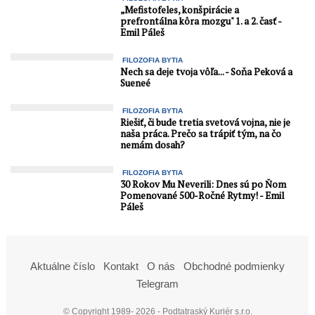
„Mefistofeles, konšpirácie a
prefrontálna kôra mozgu" 1. a 2. časť -
Emil Páleš
FILOZOFIA BYTIA
Nech sa deje tvoja vôľa... - Soňa Peková a
Sueneé
FILOZOFIA BYTIA
Riešiť, či bude tretia svetová vojna, nie je
naša práca. Prečo sa trápiť tým, na čo
nemám dosah?
FILOZOFIA BYTIA
30 Rokov Mu Neverili: Dnes sú po Ňom
Pomenované 500-Ročné Rytmy! - Emil
Páleš
Aktuálne číslo
Kontakt
O nás
Obchodné podmienky
Telegram
© Copyright 1989- 2026 - Podtatraský Kuriér s.r.o.