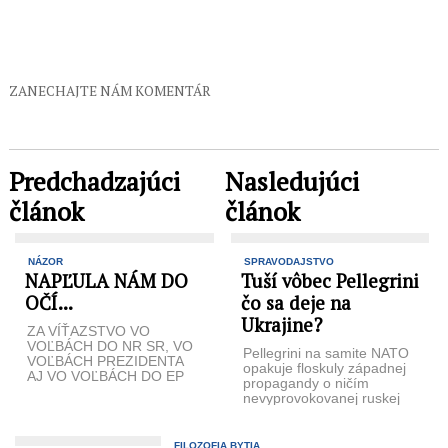
ZANECHAJTE NÁM KOMENTÁR
Predchadzajúci
Nasledujúci
článok
článok
NÁZOR
SPRAVODAJSTVO
NAPĽULA NÁM DO
Tuší vôbec Pellegrini
OČÍ...
čo sa deje na
Ukrajine?
ZA VÍŤAZSTVO VO
VOĽBÁCH DO NR SR, VO
Pellegrini na samite NATO
VOĽBÁCH PREZIDENTA
opakuje floskuly západnej
AJ VO VOĽBÁCH DO EP
propagandy o ničím
NÁM VLÁDNA KOALÍCIA
nevyprovokovanej ruskej
POĎAKOVALA NAOZAJ ...
agresii na Ukrajine a
vojenskú pomoc
neodmieta, ak ...
FILOZOFIA BYTIA