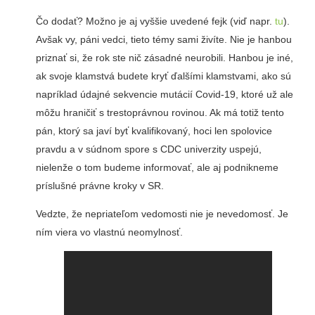
Čo dodať? Možno je aj vyššie uvedené fejk (viď napr.
tu
).
Avšak vy, páni vedci, tieto témy sami živíte. Nie je hanbou
priznať si, že rok ste nič zásadné neurobili. Hanbou je iné,
ak svoje klamstvá budete kryť ďalšími klamstvami, ako sú
napríklad údajné sekvencie mutácií Covid-19, ktoré už ale
môžu hraničiť s trestoprávnou rovinou. Ak má totiž tento
pán, ktorý sa javí byť kvalifikovaný, hoci len spolovice
pravdu a v súdnom spore s CDC univerzity uspejú,
nielenže o tom budeme informovať, ale aj podnikneme
príslušné právne kroky v SR.
Vedzte, že nepriateľom vedomosti nie je nevedomosť. Je
ním viera vo vlastnú neomylnosť.