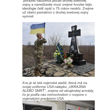
porazilo nacizmus počas druhej svetovej
vojny a nanešťastie musí zrejme hrozbe tejto
ideológie čeliť opäť o 75 rokov neskôr. Zrejme
už všetci pamätníci z druhej svetovej vojny
vymreli
.
A tu je tá istá vojenská atašé, ktorá má na
svojej uniforme USA nálepku „UKRAJINA
ALEBO SMRŤ“, zrejme od ukrajinskej armády,
čo je podľa nás mimochodom v rozpore s
vojenskými predpismi USA.