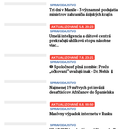
SPRAVODAJSTVO
Tri dni v Manile - 3 významné podujatia
ministrov zahraničia ázijských krajín
AKTUALIZOVANÉ 5.8. 20:23
SPRAVODAJSTVO
Umelá inteligencia a dátové centrá
prekračujú uhlíkovú stopu násobne
viac...
AKTUALIZOVANÉ 7.8. 23:21
SPRAVODAJSTVO
🦠 Spoločnosť plná zombie: Prečo
„očkovaní“ uvažujú inak - Dr. Nehls 💉
SPRAVODAJSTVO
Najmenej 19 mŕtvych pri invázii
desaťtisícov Afričanov do Španielska
AKTUALIZOVANÉ 8.8. 00:50
SPRAVODAJSTVO
Masívny výpadok internetu v Rusku
SPRAVODAJSTVO