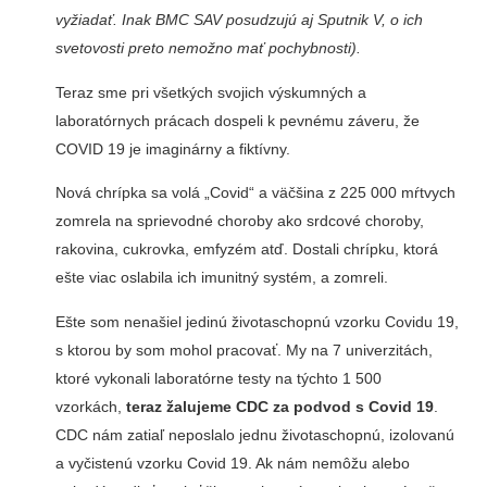
vyžiadať. Inak BMC SAV posudzujú aj Sputnik V, o ich
svetovosti preto nemožno mať pochybnosti).
Teraz sme pri všetkých svojich výskumných a
laboratórnych prácach dospeli k pevnému záveru, že
COVID 19 je imaginárny a fiktívny.
Nová chrípka sa volá „Covid“ a väčšina z 225 000 mŕtvych
zomrela na sprievodné choroby ako srdcové choroby,
rakovina, cukrovka, emfyzém atď. Dostali chrípku, ktorá
ešte viac oslabila ich imunitný systém, a zomreli.
Ešte som nenašiel jedinú životaschopnú vzorku Covidu 19,
s ktorou by som mohol pracovať. My na 7 univerzitách,
ktoré vykonali laboratórne testy na týchto 1 500
vzorkách,
teraz žalujeme CDC za podvod s Covid 19
.
CDC nám zatiaľ neposlalo jednu životaschopnú, izolovanú
a vyčistenú vzorku Covid 19. Ak nám nemôžu alebo