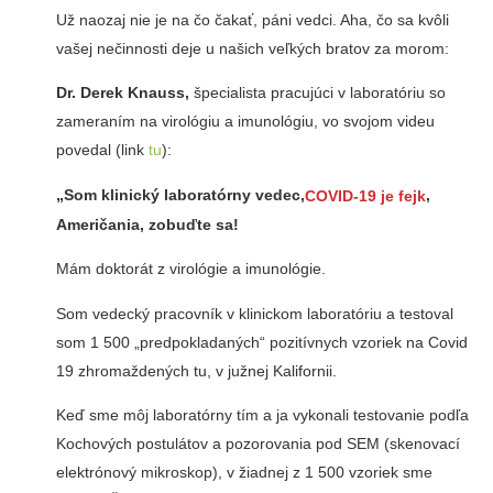
Už naozaj nie je na čo čakať, páni vedci. Aha, čo sa kvôli
vašej nečinnosti deje u našich veľkých bratov za morom:
Dr. Derek Knauss,
špecialista pracujúci v laboratóriu so
zameraním na virológiu a imunológiu, vo svojom videu
povedal (link
tu
):
„Som klinický laboratórny vedec,
,
COVID-19 je fejk
Američania, zobuďte sa!
Mám doktorát z virológie a imunológie.
Som vedecký pracovník v klinickom laboratóriu a testoval
som 1 500 „predpokladaných“ pozitívnych vzoriek na Covid
19 zhromaždených tu, v južnej Kalifornii.
Keď sme môj laboratórny tím a ja vykonali testovanie podľa
Kochových postulátov a pozorovania pod SEM (skenovací
elektrónový mikroskop), v žiadnej z 1 500 vzoriek sme