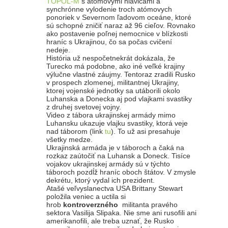
TOPOL-M
s atómovými hlavicami a
synchrónne vylodenie troch atómovych
ponoriek v Severnom ľadovom oceáne, ktoré
sú schopné zničiť naraz až 96 cieľov. Rovnako
ako postavenie poľnej nemocnice v blízkosti
hraníc s Ukrajinou, čo sa počas cvičení
nedeje.
História už nespočetnekrát dokázala, že
Turecko má podobne, ako iné veľké krajiny
výlučne vlastné záujmy. Tentoraz zradili Rusko
v prospech zlomenej, militantnej Ukrajiny,
ktorej vojenské jednotky sa utáborili okolo
Luhanska a Donecka aj pod vlajkami svastiky
z druhej svetovej vojny.
Video z tábora ukrajinskej armády mimo
Luhansku ukazuje vlajku svastiky, ktorá veje
nad táborom (link
tu
). To už asi presahuje
všetky medze.
Ukrajinská armáda je v táboroch a čaká na
rozkaz zaútočiť na Luhansk a Doneck. Tisíce
vojakov ukrajinskej armády sú v týchto
táboroch pozdĺž hraníc oboch štátov. V zmysle
dekrétu, ktorý vydal ich prezident.
Atašé veľvyslanectva USA Brittany Stewart
položila veniec a uctila si
hrob
kontroverzného
militanta pravého
sektora Vasilija Slipaka. Nie sme ani rusofili ani
amerikanofili, ale treba uznať, že Rusko