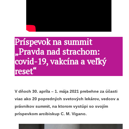
Príspevok na summit
„Pravda nad strachom:
covid-19, vakcína a veľký
reset“
V dňoch 30. apríla – 1. mája 2021 prebehne za účasti
viac ako 20 popredných svetových lekárov, vedcov a
právnikov summit, na ktorom vystúpi so svojím
príspevkom arcibiskup C. M. Vigano.