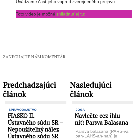
Uvádzame časť jeho vopred zverejneného prejavu.
Toto video je možné
zhliadnuť aj tu:
ZANECHAJTE NÁM KOMENTÁR
Predchadzajúci
Nasledujúci
článok
článok
SPRAVODAJSTVO
JOGA
FIASKO II.
Navlečte cez ihlu
Ústavného súdu SR –
niť: Parsva Balasana
Nepoužiteľný nález
Parsva balasana (PARS-va
Ústavného súdu SR
bah-LAHS-ah-nah) je