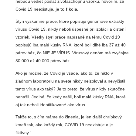
nebudú vedieť poslať životaschopnú vzorku, hovorím, že
Covid 19 neexistuje,
je to fikcia.
Štyri výskumné práce, ktoré popisujú genómové extrakty
vírusu Covid 19, nikdy neboli úspešné pri izolácii a čistení
vzoriek. Všetky štyri práce napísané na tému Covid 19
popisujú iba malé kúsky RNA, ktoré boli dlhé iba 37 až 40
párov báz, čo NIE JE VÍRUS. Vírusový genóm má zvyčajne
30 000 až 40 000 párov báz.
Ako je možné, že Covid je všade, ako to, že nikto v
žiadnom laboratóriu na svete nikdy neizoloval a nevyčistil
tento vírus ako taký? Je to preto, že vírus nikdy skutočne
nenašli. Jediné, čo kedy našli, boli malé kúsky RNA, ktoré
aj tak neboli identifikované ako vírus.
Takže to, s čím máme do činenia, je len ďalší chrípkový
kmeň tak, ako každý rok, COVID 19 neexistuje a je
fiktívny.“