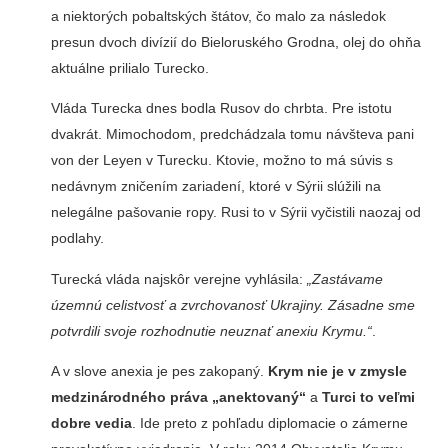
a niektorých pobaltských štátov, čo malo za následok
presun dvoch divízií do Bieloruského Grodna, olej do ohňa
aktuálne prilialo Turecko.
Vláda Turecka dnes bodla Rusov do chrbta. Pre istotu
dvakrát. Mimochodom, predchádzala tomu návšteva pani
von der Leyen v Turecku. Ktovie, možno to má súvis s
nedávnym zničením zariadení, ktoré v Sýrii slúžili na
nelegálne pašovanie ropy. Rusi to v Sýrii vyčistili naozaj od
podlahy.
Turecká vláda najskôr verejne vyhlásila:
„Zastávame
územnú celistvosť a zvrchovanosť Ukrajiny. Zásadne sme
potvrdili svoje rozhodnutie neuznať anexiu Krymu.“
.
A v slove anexia je pes zakopaný.
Krym nie je v zmysle
medzinárodného práva „anektovaný“
a
Turci to veľmi
dobre vedia
. Ide preto z pohľadu diplomacie o zámerne