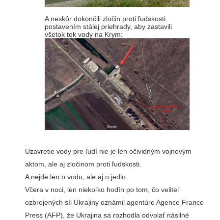
A neskôr dokončili zločin proti ľudskosti
postavením stálej priehrady, aby zastavili
všetok tok vody na Krym:
Uzavretie vody pre ľudí nie je len očividným vojnovým
aktom, ale aj zločinom proti ľudskosti.
A nejde len o vodu, ale aj o jedlo.
Včera v noci, len niekoľko hodín po tom, čo veliteľ
ozbrojených síl Ukrajiny oznámil agentúre Agence France
Press (AFP), že Ukrajina sa rozhodla odvolať násilné