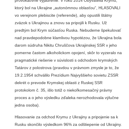
provokatívne vyjadrenie. V roku 2014 Obyvatelia Krymu,
ktorý bol na Ukrajine „autonómnou oblasťou“, HLASOVALI
vo verejnom plebiscite (referende), aby opustili štátny
zväzok s Ukrajinou a znovu sa pripojili k Rusku. Už
predtým bol Krym súčasťou Ruska. Nebudeme špekulovať
nad pravdepodobne klamlivou hypotézou, že Ukrajina bola
darom súdruha Nikitu Chruščova Ukrajinskej SSR v jeho
pomerne častom alkoholickom opojení, skôr to vyzeralo na
pragmatické riešenie v súvislosti s odchodom krymských
Tatárov z polostrova (pravdou v právnom zmysle je to, že
19.2.1954 schválilo Prezídium Najvyššieho sovietu ZSSR
dekrét o prevode Krymskej oblasti z Ruskej SSR
protokolom č. 35, išlo totiž o niekoľkomesačný právny
proces a o jeho výsledku zďaleka nerozhodovala výlučne
jedna osoba).
Hlasovanie za odchod Krymu z Ukrajiny a pripojenie sa k
Rusku skončilo výsledkom 96% za odštiepenie od Ukrajiny.