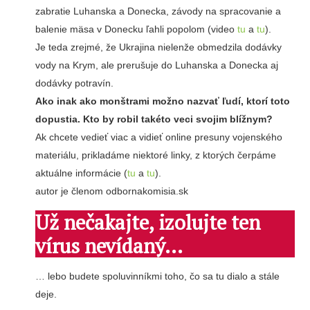
zabratie Luhanska a Donecka, závody na spracovanie a
balenie mäsa v Donecku ľahli popolom (video
tu
a
tu
).
Je teda zrejmé, že Ukrajina nielenže obmedzila dodávky
vody na Krym, ale prerušuje do Luhanska a Donecka aj
dodávky potravín.
Ako inak ako monštrami možno nazvať ľudí, ktorí toto
dopustia. Kto by robil takéto veci svojim blížnym?
Ak chcete vedieť viac a vidieť online presuny vojenského
materiálu, prikladáme niektoré linky, z ktorých čerpáme
aktuálne informácie (
tu
a
tu
).
autor je členom odbornakomisia.sk
Už nečakajte, izolujte ten
vírus nevídaný…
… lebo budete spoluvinníkmi toho, čo sa tu dialo a stále
deje.