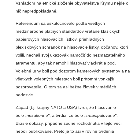
Vzhľadom na etnické zloženie obyvateľstva Krymu nejde o
nič nepredpokladané.
Referendum sa uskutočňovalo podľa všetkých
medzinárodne platných štandardov vrátane klasických
papierových hlasovacích lístkov, priehľadných
plexisklových schránok na hlasovacie lístky, občanov, ktorí
volili, nechali svoj ukazovák namočiť do nezmazateľného
atramentu, aby tak nemohli hlasovať viackrát a pod.
Volebné urny boli pod dozorom kamerových systémov a na
všetkých volebných miestach boli prítomní vonkajší
pozorovatelia. O tom sa asi bežne človek v médiách
nedozvie.
Západ (t.j. krajiny NATO a USA) tvrdí, že hlasovanie
bolo
„nezákonné“
, a tvrdia, že bolo
„zmanipulované“
.
Bližšie dôkazy, prípadne súdne rozhodnutia v tejto veci
neboli publikované. Preto je to asi v rovine tvrdenia