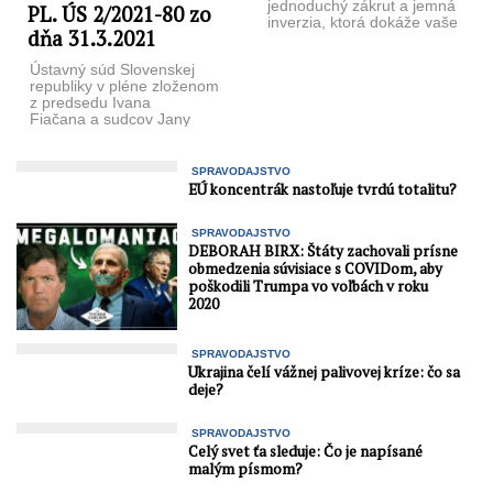
jednoduchý zákrut a jemná
PL. ÚS 2/2021-80 zo
inverzia, ktorá dokáže vaše
dňa 31.3.2021
telo zahriať alebo upokojiť.
Sanskrt: Parsva = otočený
Ústavný súd Slovenskej
...
republiky v pléne zloženom
z predsedu Ivana
Fiačana a sudcov Jany
Baricovej, Libora Duľu,
Miroslava Duriša,
Rastislava Kaššáka, Jany
SPRAVODAJSTVO
Laššákovej, Miloša
EÚ koncentrák nastoľuje tvrdú totalitu?
Maďara, ...
SPRAVODAJSTVO
DEBORAH BIRX: Štáty zachovali prísne
obmedzenia súvisiace s COVIDom, aby
poškodili Trumpa vo voľbách v roku
2020
SPRAVODAJSTVO
Ukrajina čelí vážnej palivovej kríze: čo sa
deje?
SPRAVODAJSTVO
Celý svet ťa sleduje: Čo je napísané
malým písmom?