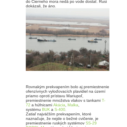
do Čierneho mora nedá po vode dostať. Rusi
dokázali, že áno.
Rovnakým prekvapením bolo aj premiestnenie
ofenzívnych vyloďovacích plavidiel na území
priamo oproti prístavu Mariupoľ,
premiestnenie množstva vlakov s tankami
T-
72
a húfnicami
Akácia
,
Malka
,
systému
BUK
a
S-400
.
Zatiaľ najväčším prekvapením, ktoré
naznačuje, že nejde o bežné cvičenie, je
premiestnenie ruských systémov
SS-29