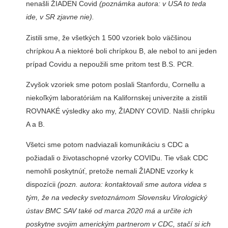
nenašli ŽIADEN Covid
(poznámka autora: v USA to teda
ide, v SR zjavne nie).
Zistili sme, že všetkých 1 500 vzoriek bolo väčšinou
chrípkou A a niektoré boli chrípkou B, ale nebol to ani jeden
prípad Covidu a nepoužili sme pritom test B.S. PCR.
Zvyšok vzoriek sme potom poslali Stanfordu, Cornellu a
niekoľkým laboratóriám na Kalifornskej univerzite a zistili
ROVNAKÉ výsledky ako my, ŽIADNY COVID. Našli chrípku
A a B.
Všetci sme potom nadviazali komunikáciu s CDC a
požiadali o životaschopné vzorky COVIDu. Tie však CDC
nemohli poskytnúť, pretože nemali ŽIADNE vzorky k
dispozícii
(pozn. autora: kontaktovali sme autora videa s
tým, že na vedecky svetoznámom Slovensku Virologický
ústav BMC SAV také od marca 2020 má a určite ich
poskytne svojim americkým partnerom v CDC, stačí si ich