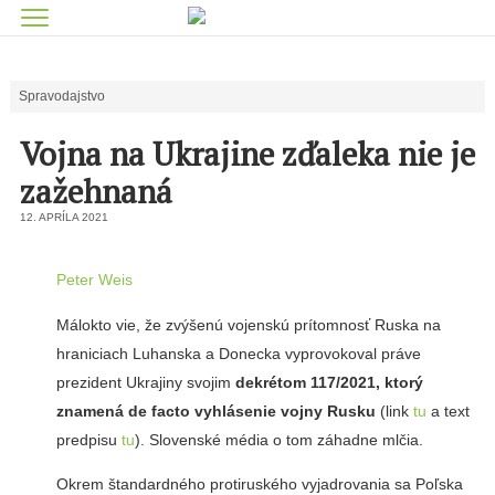
Spravodajstvo
Vojna na Ukrajine zďaleka nie je
zažehnaná
12. APRÍLA 2021
Peter Weis
Málokto vie, že zvýšenú vojenskú prítomnosť Ruska na
hraniciach Luhanska a Donecka vyprovokoval práve
prezident Ukrajiny svojim
dekrétom 117/2021, ktorý
znamená de facto vyhlásenie vojny Rusku
(link
tu
a text
predpisu
tu
). Slovenské média o tom záhadne mlčia.
Okrem štandardného protiruského vyjadrovania sa Poľska