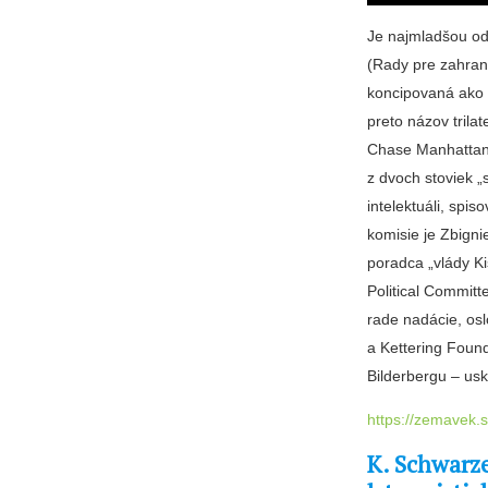
Je najmladšou odn
(Rady pre zahran
koncipovaná ako 
preto názov tril
Chase Manhattan 
z dvoch stoviek „
intelektuáli, spis
komisie je Zbign
poradca „vlády Ki
Political Commit
rade nadácie, os
a Kettering Found
Bilderbergu – us
https://zemavek.s
K. Schwarze