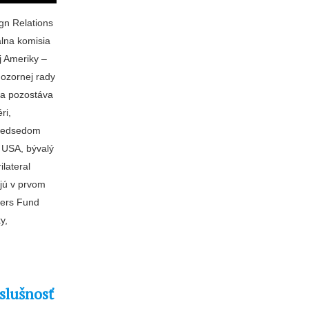
gn Relations
álna komisia
 Ameriky –
dozornej rady
ia pozostáva
ri,
 Predsedom
 USA, bývalý
lateral
ujú v prvom
hers Fund
y,
slušnosť