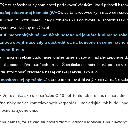
 Týmto spôsobom by som chcel poďakovať všetkým, ktorí prispeli k to
,
sú to predovšetkým naše súvisiace
našej zdravotnej komisie (WHO)
í kreatívci, ktorí uviedli celý Problém C-19 do života, a spôsobili tak
ybudovať krásny nový svet.
nutí mocenských pák vo Washingtone od januára budúceho rok
znovu spojiť naše sily a sústrediť sa na konečné riešenie nášho
inovho Ruska.
 finančnej sekcie budú naše lojálne tajné služby aj naďalej zapojené d
hať počas celého budúceho roka. Špecifická situácia ,ktorá panuje v ko
ude informovať predseda našej čínskej sekcie, ako aj o
vás bude informovať hlavný komisár našej sek
 moskovskej operácie
 že rovnako ako s operáciou C-19 bol tento rok pre nás mimoriadne 
nčné zisky našich kontrolovaných korporácií – nasledujúci rok bude úspe
onečného zjednotenia.
na pamäti, že až keď sa podarí zlomiť odpor v Moskve a na niektorýc