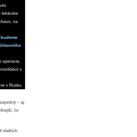
muto
 lekárske
 chaos, na
a budeme
 úhlavného
o operácie,
nsolidácii s
cie v Rusku.
úspešný – aj
šnejší, čo
h ďalších