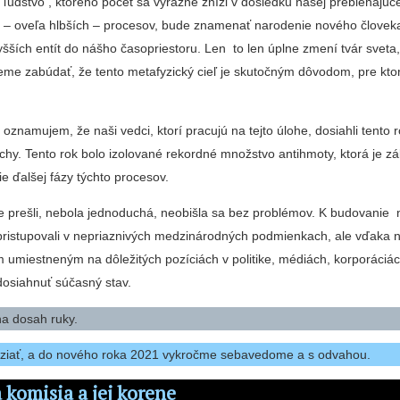
udstvo , ktorého počet sa výrazne zníži v dôsledku našej prebiehajúc
ch – oveľa hlbších – procesov, bude znamenať narodenie nového človek
yšších entít do nášho časopriestoru. Len to len úplne zmení tvár sveta
e zabúdať, že tento metafyzický cieľ je skutočným dôvodom, pre kt
znamujem, že naši vedci, ktorí pracujú na tejto úlohe, dosiahli tento 
hy. Tento rok bolo izolované rekordné množstvo antihmoty, ktorá je z
e ďalšej fázy týchto procesov.
e prešli, nebola jednoduchá, neobišla sa bez problémov. K budovanie 
pristupovali v nepriaznivých medzinárodných podmienkach, ale vďaka 
 umiestneným na dôležitých pozíciách v politike, médiách, korporáciác
dosiahnuť súčasný stav.
a dosah ruky.
ziať, a do nového roka 2021 vykročme sebavedome a s odvahou.
a komisia a jej korene