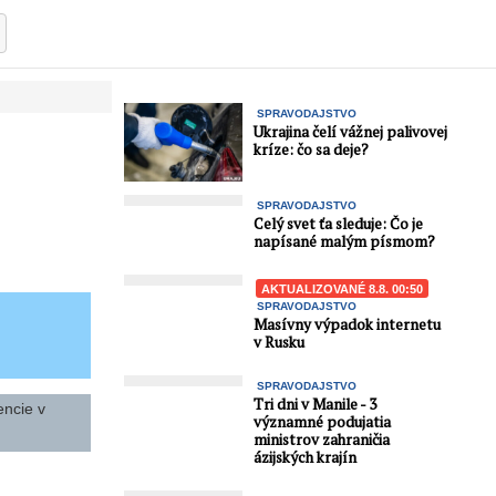
SPRAVODAJSTVO
Ukrajina čelí vážnej palivovej
kríze: čo sa deje?
SPRAVODAJSTVO
Celý svet ťa sleduje: Čo je
napísané malým písmom?
AKTUALIZOVANÉ 8.8. 00:50
SPRAVODAJSTVO
Masívny výpadok internetu
v Rusku
SPRAVODAJSTVO
Tri dni v Manile - 3
encie v
významné podujatia
ministrov zahraničia
ázijských krajín