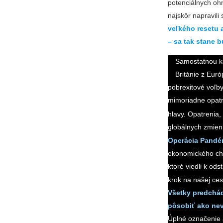
potenciálnych oh
najskôr napravili
veľkého resetu a
– sa tak stane b
Samostatnou kap
Británie z Eur
pobrexitové voľby
mimoriadne opat
hlavy. Opatrenia,
globálnych zmien
Operácia Pandé
ekonomického cha
ktoré viedli k od
krok na našej ces
Všetky predchádz
pôsobiť ako nev
Úplné označenie 