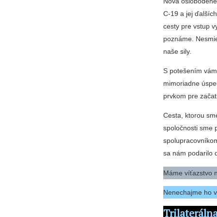
Nová oslobodené ľ
C-19 a jej ďalší
cesty pre vstup v
poznáme. Nesmiem
naše sily.
S potešením vám o
mimoriadne úspec
prvkom pre začati
Cesta, ktorou sm
spoločnosti sme 
spolupracovníkom
sa nám podarilo 
Máme víťazstvo n
Nenechajme ho v
Trilateráln