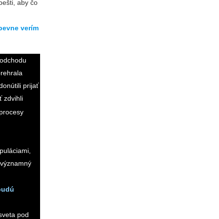
ešti, aby čo
 pevne verím
ť odchodu
prehrala
nútili prijať
 zdvihli
 procesy
puláciami,
í významný
 budú
sveta pod