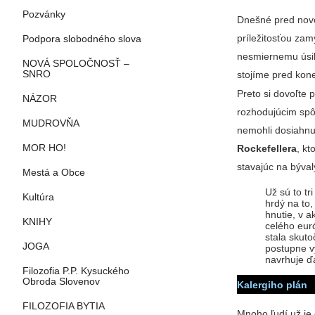
Pozvánky
Dnešné pred novo
príležitosťou zam
Podpora slobodného slova
nesmiernemu úsil
NOVÁ SPOLOČNOSŤ –
stojíme pred kon
SNRO
Preto si dovoľte 
NÁZOR
rozhodujúcim spô
MUDROVŇA
nemohli dosiahnu
MOR HO!
Rockefellera
, kt
stavajúc na býval
Mestá a Obce
Už sú to tr
Kultúra
hrdý na to
hnutie, v a
KNIHY
celého eur
stala skut
JOGA
postupne v
navrhuje ď
Filozofia P.P. Kysuckého
Obroda Slovenov
Kalergiho plán
FILOZOFIA BYTIA
Mnoho ľudí už j