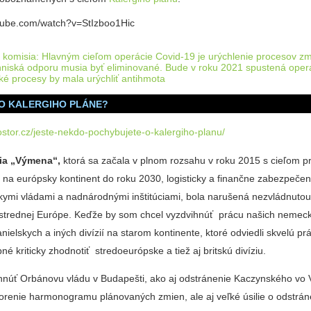
utube.com/watch?v=StIzboo1Hic
na komisia: Hlavným cieľom operácie Covid-19 je urýchlenie procesov z
hniská odporu musia byť eliminované. Bude v roku 2021 spustená oper
é procesy by mala urýchliť antihmota
O KALERGIHO PLÁNE?
ostor.cz/jeste-nekdo-pochybujete-o-kalergiho-planu/
ia „Výmena“,
ktorá sa začala v plnom rozsahu v roku 2015 s cieľom p
v na európsky kontinent do roku 2030, logisticky a finančne zabezpeč
kymi vládami a nadnárodnými inštitúciami, bola narušená nezvládnuto
 strednej Európe. Keďže by som chcel vyzdvihnúť prácu našich nemec
nielskych a iných divízií na starom kontinente, ktoré odviedli skvelú prá
bné kriticky zhodnotiť stredoeurópske a tiež aj britskú divíziu.
núť Orbánovu vládu v Budapešti, ako aj odstránenie Kaczynského vo 
korenie harmonogramu plánovaných zmien, ale aj veľké úsilie o odstrán