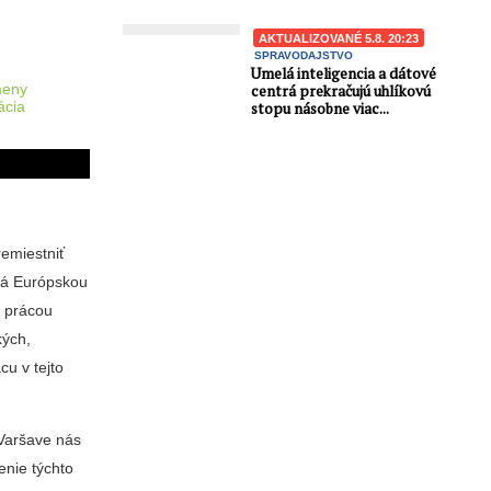
AKTUALIZOVANÉ 5.8. 20:23
SPRAVODAJSTVO
Umelá inteligencia a dátové
meny
centrá prekračujú uhlíkovú
ácia
stopu násobne viac...
remiestniť
ená Európskou
u prácou
kých,
cu v tejto
Varšave nás
enie týchto