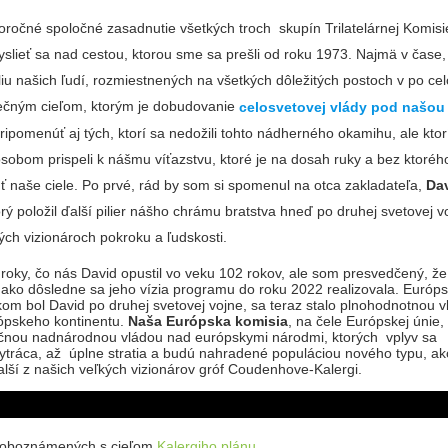
ročné spoločné zasadnutie všetkých troch skupín Trilatelárnej Komisi
yslieť sa nad cestou, ktorou sme sa prešli od roku 1973. Najmä v čase
iu našich ľudí, rozmiestnených na všetkých dôležitých postoch v po ce
ečným cieľom, ktorým je dobudovanie
celosvetovej vlády pod našou 
pripomenúť aj tých, ktorí sa nedožili tohto nádherného okamihu, ale ktor
sobom prispeli k nášmu víťazstvu, ktoré je na dosah ruky a bez ktoré
ť naše ciele. Po prvé, rád by som si spomenul na otca zakladateľa,
Da
orý položil ďalší pilier nášho chrámu bratstva hneď po druhej svetovej v
ých vizionároch pokroku a ľudskosti.
i roky, čo nás David opustil vo veku 102 rokov, ale som presvedčený, že
, ako dôsledne sa jeho vízia programu do roku 2022 realizovala. Európ
kom bol David po druhej svetovej vojne, sa teraz stalo plnohodnotnou 
ópskeho kontinentu.
Naša Európska komisia
, na čele Európskej únie,
očnou nadnárodnou vládou nad európskymi národmi, ktorých vplyv sa
ytráca, až úplne stratia a budú nahradené populáciou nového typu, ak
alší z našich veľkých vizionárov gróf Coudenhove-Kalergi.
e oboznámených s cieľom
Kalergiho plánu
.