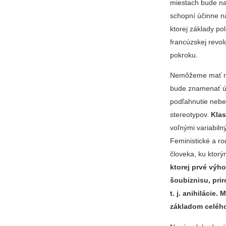
miestach bude na
schopní účinne na
ktorej základy po
francúzskej revol
pokroku.
Nemôžeme mať mal
bude znamenať úp
podľahnutie neb
stereotypov.
Klas
voľnými variabiln
Feministické a ro
človeka, ku ktor
ktorej prvé vý
šoubiznisu, pri
t. j. anihilácie
základom celéh