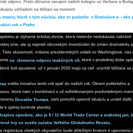
nísk odporu. Preto dôrazne varujem našich kolegov vo Varšave a Budap
 situáciu vzhľadom na blížiaci sa moment
 zmeny, ktoré s tým súvisia, ako to podarilo v Bratislave a – ako
udúci rok v Prahe
.
itolou je zlyhanie britskej divízie, ktorá nielenže nedokázala zabráni
ópskej únie, ale aj napriek obrovským investíciám do zmien dramaticky 
. Tieto skúsenosti, vrátane prezidentských volieb vo Washingtone, nás do
renia
,
ktoré v poslednej dobe opäť
na zlomenie odporu reakčných síl
 ktoré boli spustené už v januári 2020 majú za cieľ urýchliť blížiace sa
.
vrátila iniciatívu tento rok späť do našich rúk. Okrem politického a
mia
osu, ktoré nám v kombinácii s už sofistikovanými predvolebnými mani
stráneniu
, nám pomohli upevniť situáciu a urobiť ďalš
Donalda Trumpa
te k úplnej kontrole planéty.
ajúce operácie, ako je 9 / 11 World Trade Center a arabskej jari,
inné hry vo svetle začatia Veľkého Globálneho Resetu.
a registrácia všetkých obyvateľov bude dôležitým krokom k upevneniu 