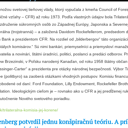
ožou svetovej tieňovej vlády, ktorý vypučala z kmeňa Council of Forei
ičné vzťahy – CFR) až roku 1973. Podľa vlastných údajov bola Trilater
združenie súkromných osôb zo Západnej Európy, Japonska a Severnej
aterálna (trojstranná) – a založená Davidom Rockefellerom, predsedom 
Bank a prezidentom CFR. Na rozdiel od „bilderbergov“ táto organizác
stálych komisárov.“ Sú nimi bankári, priemyselníci a priemysloví manažé
ovatelia a novinári, štátni úradníci, politici, poslanci a predáci odborov.
iew Brzezinski, v Poľsku narodený Kanaďan, od roku 1958 štátny občan
ssinger-Carter“ a prezidenta pre otázky národnej bezpečnosti. Výbor Tri
tee (politbyro) sa zaoberá otázkami vhodných postupov. Komisiu financ
lobodené od daní: Ford Foundation, Lilly Endowment, Rockefeller Brot
ation. Ideologickým cieľom je – rovnako ako u CFR a jej predĺženej ruk
kutočnenie Nového svetového poriadku.
k/trilateralna-komisia-jej-korene/
nberg potvrdil jednu konšpiračnú teóriu. A prí