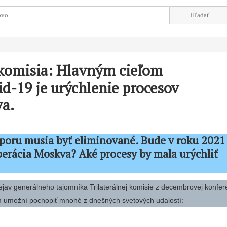
 komisia: Hlavným cieľom
id-19 je urýchlenie procesov
va.
poru musia byť eliminované. Bude v roku 2021
erácia Moskva? Aké procesy by mala urýchliť
?
ejav generálneho tajomníka Trilaterálnej komisie z decembrovej konfer
ám umožní pochopiť mnohé z dnešných svetových udalostí: