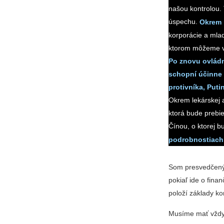
našou kontrolou.
úspechu.
Okrem 
korporácie a mlad
ktorom môžeme v
Po znovu ovlád
schopní účinne 
protivníka, Put
Okrem lekárskej a
ktorá bude prebie
Čínou, o ktorej b
podrobnostiach
Som presvedčený,
pokiaľ ide o fina
položí základy k
Musíme mať vždy 