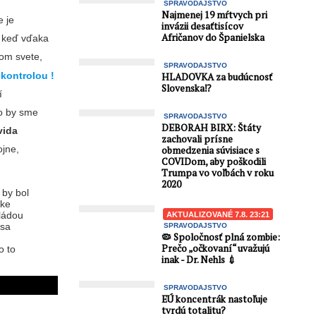
SPRAVODAJSTVO
Najmenej 19 mŕtvych pri
e je
invázii desaťtisícov
Afričanov do Španielska
, keď vďaka
lom svete,
SPRAVODAJSTVO
kontrolou !
HLADOVKA za budúcnosť
Slovenska⁉️
í
ho by sme
SPRAVODAJSTVO
DEBORAH BIRX: Štáty
vida
zachovali prísne
ojne,
obmedzenia súvisiace s
COVIDom, aby poškodili
Trumpa vo voľbách v roku
2020
 by bol
ske
vládou
AKTUALIZOVANÉ 7.8. 23:21
 sa
SPRAVODAJSTVO
🦠 Spoločnosť plná zombie:
Prečo „očkovaní“ uvažujú
o to
inak - Dr. Nehls 💉
SPRAVODAJSTVO
EÚ koncentrák nastoľuje
tvrdú totalitu?