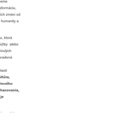
deme
nsformáciu,
ších zmien od
a humanity a
u, ktorá
túžby alebo
inulých
hradená
lasti
ltúra,
etového
ohacovania,
 je