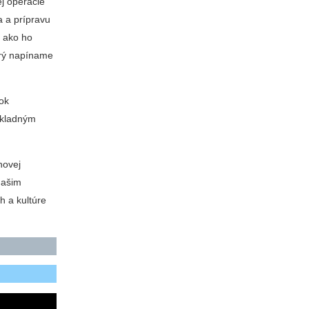
ej operácie
a a prípravu
, ako ho
orý napíname
rok
ákladným
novej
našim
h a kultúre