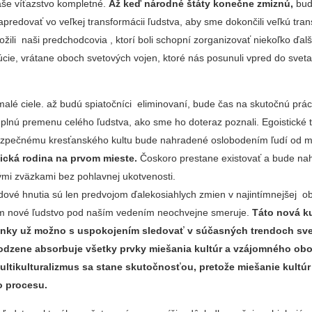
še víťazstvo kompletné.
Až keď národné štáty konečne zmiznú,
bu
predovať vo veľkej transformácii ľudstva, aby sme dokončili veľkú tra
ložili naši predchodcovia , ktorí boli schopní zorganizovať niekoľko ďal
úcie, vrátane oboch svetových vojen, ktoré nás posunuli vpred do svet
é ciele. až budú spiatočníci eliminovaní, bude čas na skutočnú prác
lnú premenu celého ľudstva, ako sme ho doteraz poznali. Egoistické 
ezpečnému kresťanského kultu bude nahradené oslobodením ľudí od m
ická rodina na prvom mieste.
Čoskoro prestane existovať a bude na
ými zväzkami bez pohlavnej ukotvenosti.
dové hnutia sú len predvojom ďalekosiahlych zmien v najintímnejšej ob
ým nové ľudstvo pod naším vedením neochvejne smeruje.
Táto nová ku
honky už možno s uspokojením sledovať v súčasných trendoch sv
rodzene absorbuje všetky prvky miešania kultúr a vzájomného ob
. Multikulturalizmus sa stane skutočnosťou, pretože miešanie kultúr
o procesu.