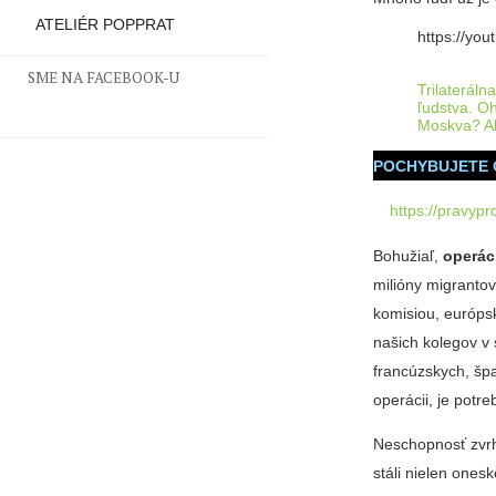
ATELIÉR POPPRAT
https://yo
SME NA FACEBOOK-U
Trilaterál
ľudstva. O
Moskva? Ak
POCHYBUJETE 
https://pravypr
Bohužiaľ,
operác
milióny migranto
komisiou, európs
našich kolegov v
francúzskych, špa
operácii, je potre
Neschopnosť zvrh
stáli nielen ones