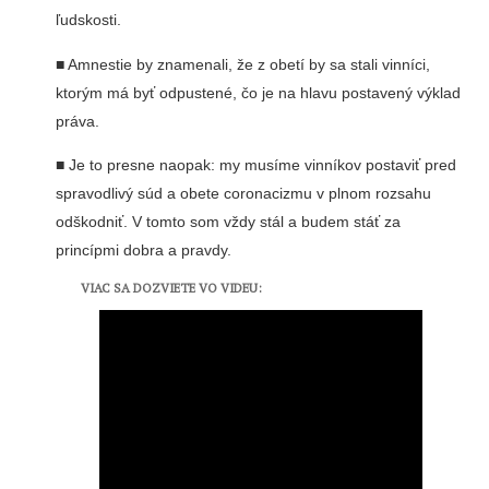
ľudskosti.
■
Amnestie by znamenali, že z obetí by sa stali vinníci,
ktorým má byť odpustené, čo je na hlavu postavený výklad
práva.
■ Je to presne naopak: my musíme vinníkov postaviť pred
spravodlivý súd a obete coronacizmu v plnom rozsahu
odškodniť. V tomto som vždy stál a budem stáť za
princípmi dobra a pravdy.
VIAC SA DOZVIETE VO VIDEU: