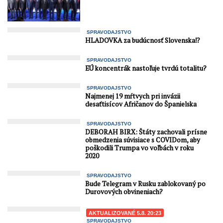
SPRAVODAJSTVO
HLADOVKA za budúcnosť Slovenska⁉️
SPRAVODAJSTVO
EÚ koncentrák nastoľuje tvrdú totalitu?
SPRAVODAJSTVO
Najmenej 19 mŕtvych pri invázii
desaťtisícov Afričanov do Španielska
SPRAVODAJSTVO
DEBORAH BIRX: Štáty zachovali prísne
obmedzenia súvisiace s COVIDom, aby
poškodili Trumpa vo voľbách v roku
2020
SPRAVODAJSTVO
Bude Telegram v Rusku zablokovaný po
Durovových obvineniach?
AKTUALIZOVANÉ 5.8. 20:23
SPRAVODAJSTVO