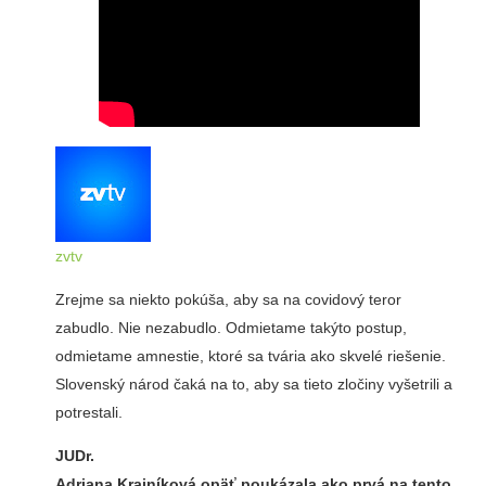
zvtv
Zrejme sa niekto pokúša, aby sa na covidový teror
zabudlo. Nie nezabudlo. Odmietame takýto postup,
odmietame amnestie, ktoré sa tvária ako skvelé riešenie.
Slovenský národ čaká na to, aby sa tieto zločiny vyšetrili a
potrestali.
JUDr.
Adriana Krajníková opäť poukázala ako prvá na tento