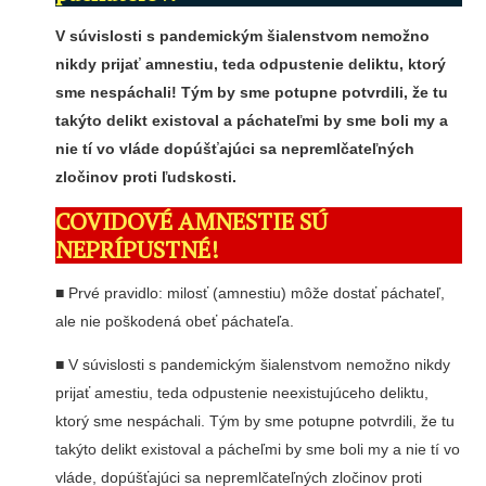
V súvislosti s pandemickým šialenstvom nemožno
nikdy prijať amnestiu, teda odpustenie deliktu, ktorý
sme nespáchali! Tým by sme potupne potvrdili, že tu
takýto delikt existoval a páchateľmi by sme boli my a
nie tí vo vláde dopúšťajúci sa nepremlčateľných
zločinov proti ľudskosti.
COVIDOVÉ AMNESTIE SÚ
NEPRÍPUSTNÉ!
■ Prvé pravidlo: milosť (amnestiu) môže dostať páchateľ,
ale nie poškodená obeť páchateľa.
■ V súvislosti s pandemickým šialenstvom nemožno nikdy
prijať amestiu, teda odpustenie neexistujúceho deliktu,
ktorý sme nespáchali. Tým by sme potupne potvrdili, že tu
takýto delikt existoval a pácheľmi by sme boli my a nie tí vo
vláde, dopúšťajúci sa nepremlčateľných zločinov proti