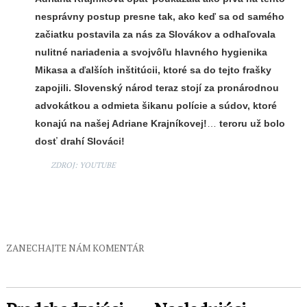
nesprávny postup presne tak, ako keď sa od samého
začiatku postavila za nás za Slovákov a odhaľovala
nulitné nariadenia a svojvôľu hlavného hygienika
Mikasa a ďalších inštitúcii, ktoré sa do tejto frašky
zapojili. Slovenský národ teraz stojí za pronárodnou
advokátkou a odmieta šikanu polície a súdov, ktoré
konajú na našej Adriane Krajníkovej!
…
teroru už bolo
dosť drahí Slováci!
ZDROJ: YOUTUBE
ZANECHAJTE NÁM KOMENTÁR