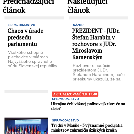
Predchadzajúci
Nasledujúci
článok
článok
SPRAVODAJSTVO
NÁZOR
Chaos v úrade
PREZIDENT - JUDr.
predsedu
Štefan Harabin v
parlamentu
rozhovore s JUDr.
Miroslavom
Všetkého schopné
Kamenským
plechovice v talároch
Najvyššieho správneho
Rozhovor s budúcim
súdu Slovenskej republiky
prezidentom JUDr.
odobria všetko: Štefan
Štefanom Harabinom, naše
Harabin, kandidát na
prieskumy ukazujú, že sa
prezidenta SR komentuje
to môže stať realitou,
rozhodnutie ...
pretože Štefan Harabin je
...
AKTUALIZOVANÉ 3.8. 17:40
SPRAVODAJSTVO
Ukrajina čelí vážnej palivovej kríze: čo sa
deje?
SPRAVODAJSTVO
Tri dni v Manile - 3 významné podujatia
ministrov zahraničia ázijských krajín