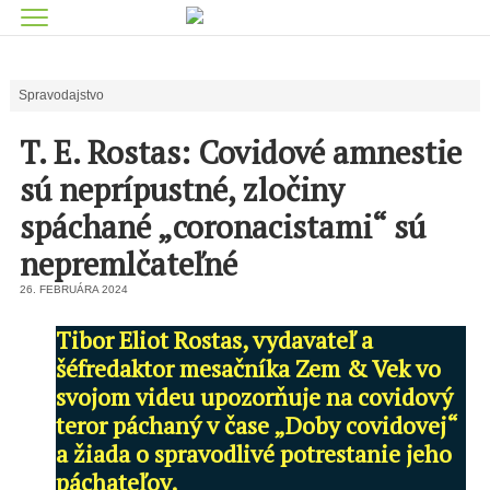
Spravodajstvo
T. E. Rostas: Covidové amnestie
sú neprípustné, zločiny
spáchané „coronacistami“ sú
nepremlčateľné
26. FEBRUÁRA 2024
Tibor Eliot Rostas, vydavateľ a
šéfredaktor mesačníka Zem & Vek vo
svojom videu upozorňuje na covidový
teror páchaný v čase „Doby covidovej“
a žiada o spravodlivé potrestanie jeho
páchateľov.