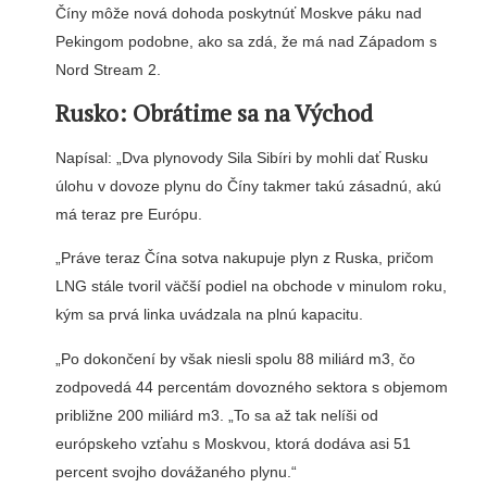
Číny môže nová dohoda poskytnúť Moskve páku nad
Pekingom podobne, ako sa zdá, že má nad Západom s
Nord Stream 2.
Rusko: Obrátime sa na Východ
Napísal: „Dva plynovody Sila Sibíri by mohli dať Rusku
úlohu v dovoze plynu do Číny takmer takú zásadnú, akú
má teraz pre Európu.
„Práve teraz Čína sotva nakupuje plyn z Ruska, pričom
LNG stále tvoril väčší podiel na obchode v minulom roku,
kým sa prvá linka uvádzala na plnú kapacitu.
„Po dokončení by však niesli spolu 88 miliárd m3, čo
zodpovedá 44 percentám dovozného sektora s objemom
približne 200 miliárd m3. „To sa až tak nelíši od
európskeho vzťahu s Moskvou, ktorá dodáva asi 51
percent svojho dovážaného plynu.“