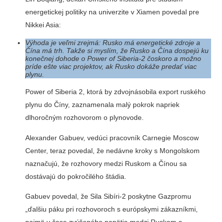
energetickej politiky na univerzite v Xiamen povedal pre
Nikkei Asia:
Výhoda je veľmi zrejmá: Rusko má energetické zdroje a
Čína má trh. Takže si myslím, že Rusko a Čína dospejú ku
konečnej dohode o Power of Siberia-2 čoskoro a možno
príde
ešte viac projektov
, ak Rusko dokáže predať viac
plynu.
Power of Siberia 2, ktorá by zdvojnásobila export ruského
plynu do Číny, zaznamenala malý pokrok napriek
dlhoročným rozhovorom o plynovode.
Alexander Gabuev, vedúci pracovník Carnegie Moscow
Center, teraz povedal, že nedávne kroky s Mongolskom
naznačujú, že rozhovory medzi Ruskom a Čínou sa
dostávajú do pokročilého štádia.
Gabuev povedal, že Sila Sibíri-2 poskytne Gazpromu
„ďalšiu páku pri rozhovoroch s európskymi zákazníkmi,