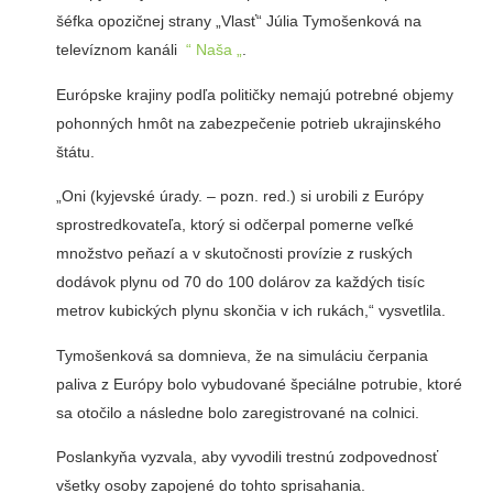
šéfka opozičnej strany „Vlasť“ Júlia Tymošenková na
televíznom kanáli
“ Naša „
.
Európske krajiny podľa političky nemajú potrebné objemy
pohonných hmôt na zabezpečenie potrieb ukrajinského
štátu.
„Oni (kyjevské úrady. – pozn. red.) si urobili z Európy
sprostredkovateľa, ktorý si odčerpal pomerne veľké
množstvo peňazí a v skutočnosti provízie z ruských
dodávok plynu od 70 do 100 dolárov za každých tisíc
metrov kubických plynu skončia v ich rukách,“ vysvetlila.
Tymošenková sa domnieva, že na simuláciu čerpania
paliva z Európy bolo vybudované špeciálne potrubie, ktoré
sa otočilo a následne bolo zaregistrované na colnici.
Poslankyňa vyzvala, aby vyvodili trestnú zodpovednosť
všetky osoby zapojené do tohto sprisahania.