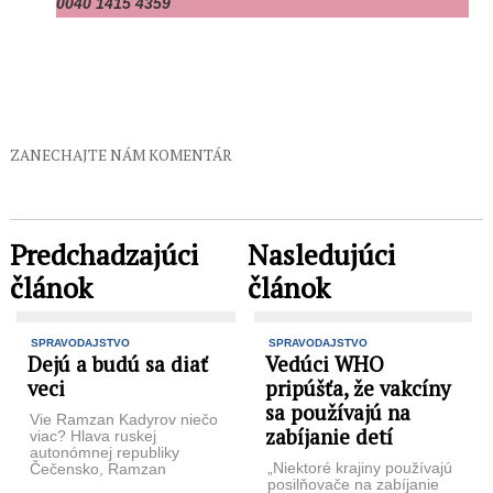
0040 1415 4359
ZANECHAJTE NÁM KOMENTÁR
Predchadzajúci
Nasledujúci
článok
článok
SPRAVODAJSTVO
SPRAVODAJSTVO
Dejú a budú sa diať
Vedúci WHO
veci
pripúšťa, že vakcíny
sa používajú na
Vie Ramzan Kadyrov niečo
zabíjanie detí
viac? Hlava ruskej
autonómnej republiky
„Niektoré krajiny používajú
Čečensko, Ramzan
posilňovače na zabíjanie
Kadyrov, hrdina Ruska