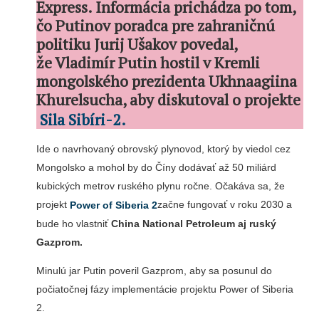
Express. Informácia prichádza po tom,
čo Putinov poradca pre zahraničnú
politiku Jurij Ušakov povedal,
že Vladimír Putin hostil v Kremli
mongolského prezidenta Ukhnaagiina
Khurelsucha, aby diskutoval o projekte
Sila Sibíri-2
.
Ide o navrhovaný obrovský plynovod, ktorý by viedol cez
Mongolsko a mohol by do Číny dodávať až 50 miliárd
kubických metrov ruského plynu ročne. Očakáva sa, že
projekt
začne fungovať v roku 2030 a
Power of Siberia 2
bude ho vlastniť
China National Petroleum aj ruský
Gazprom.
Minulú jar Putin poveril Gazprom, aby sa posunul do
počiatočnej fázy implementácie projektu Power of Siberia
2.