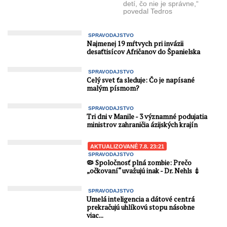
detí, čo nie je správne,“
zrejme vie niečo, čo my
povedal Tedros
ešte ...
Ghebreyesus. Freudovský
prešľap? Pravda vychádza
na povrch, generálny ...
SPRAVODAJSTVO
Najmenej 19 mŕtvych pri invázii
desaťtisícov Afričanov do Španielska
SPRAVODAJSTVO
Celý svet ťa sleduje: Čo je napísané
malým písmom?
SPRAVODAJSTVO
Tri dni v Manile - 3 významné podujatia
ministrov zahraničia ázijských krajín
AKTUALIZOVANÉ 7.8. 23:21
SPRAVODAJSTVO
🦠 Spoločnosť plná zombie: Prečo
„očkovaní“ uvažujú inak - Dr. Nehls 💉
SPRAVODAJSTVO
Umelá inteligencia a dátové centrá
prekračujú uhlíkovú stopu násobne
viac...