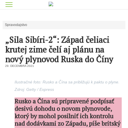
Spravodajstvo
„Sila Sibíri-2“: Západ čeliaci
krutej zime čelí aj plánu na
nový plynovod Ruska do Číny
29. DECEMBRA 2021
Ilustračné foto: Rusko a Čína sa približujú k paktu o plyne.
Zdroj: Getty / Express
Rusko a Čína sú pripravené podpísať
desivú dohodu o novom plynovode,
ktorý by mohol posilniť ich kontrolu
nad dodávkami zo Západu, píše britský