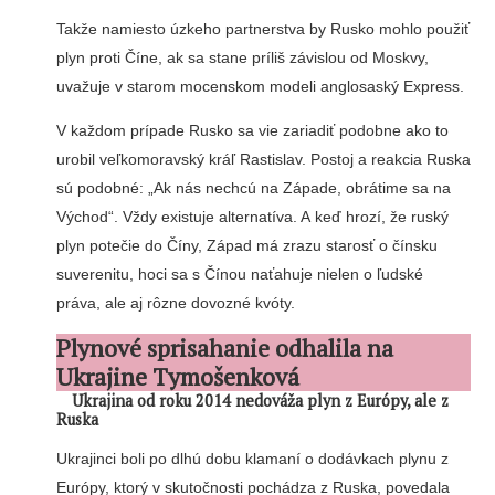
Takže namiesto úzkeho partnerstva by Rusko mohlo použiť
plyn proti Číne, ak sa stane príliš závislou od Moskvy,
uvažuje v starom mocenskom modeli anglosaský Express.
V každom prípade Rusko sa vie zariadiť podobne ako to
urobil veľkomoravský kráľ Rastislav. Postoj a reakcia Ruska
sú podobné: „Ak nás nechcú na Západe, obrátime sa na
Východ“. Vždy existuje alternatíva. A keď hrozí, že ruský
plyn potečie do Číny, Západ má zrazu starosť o čínsku
suverenitu, hoci sa s Čínou naťahuje nielen o ľudské
práva, ale aj rôzne dovozné kvóty.
Plynové sprisahanie odhalila na
Ukrajine Tymošenková
Ukrajina od roku 2014 nedováža plyn z Európy, ale z
Ruska
Ukrajinci boli po dlhú dobu klamaní o dodávkach plynu z
Európy, ktorý v skutočnosti pochádza z Ruska, povedala