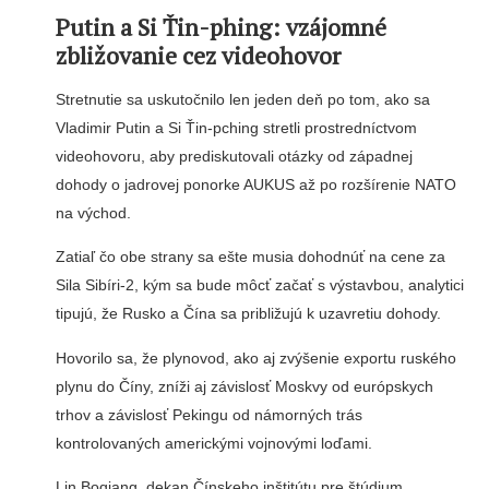
Putin a Si Ťin-phing: vzájomné
zbližovanie cez videohovor
Stretnutie sa uskutočnilo len jeden deň po tom, ako sa
Vladimir Putin a Si Ťin-pching stretli prostredníctvom
videohovoru, aby prediskutovali otázky od západnej
dohody o jadrovej ponorke AUKUS až po rozšírenie NATO
na východ.
Zatiaľ čo obe strany sa ešte musia dohodnúť na cene za
Sila Sibíri-2, kým sa bude môcť začať s výstavbou, analytici
tipujú, že Rusko a Čína sa približujú k uzavretiu dohody.
Hovorilo sa, že plynovod, ako aj zvýšenie exportu ruského
plynu do Číny, zníži aj závislosť Moskvy od európskych
trhov a závislosť Pekingu od námorných trás
kontrolovaných americkými vojnovými loďami.
Lin Boqiang, dekan Čínskeho inštitútu pre štúdium