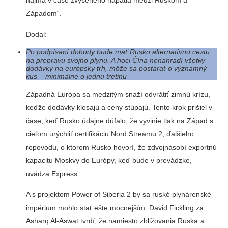
najmä v čase zvýšeného napätia medzi Ruskom a
Západom“.
Dodal:
Po podpísaní dohody bude mať Rusko alternatívnu cestu
na prepravu svojho plynu. A hoci Čína nenahradí všetky
dodávky na európsky trh, môže sa postarať o významný
kus – minimálne o jednu tretinu
Západná Európa sa medzitým snaží odvrátiť zimnú krízu,
keďže dodávky klesajú a ceny stúpajú. Tento krok prišiel v
čase, keď Rusko údajne dúfalo, že vyvinie tlak na Západ s
cieľom urýchliť certifikáciu Nord Streamu 2, ďalšieho
ropovodu, o ktorom Rusko hovorí, že zdvojnásobí exportnú
kapacitu Moskvy do Európy, keď bude v prevádzke,
uvádza Express.
A s projektom Power of Siberia 2 by sa ruské plynárenské
impérium mohlo stať ešte mocnejším. David Fickling za
Asharq Al-Aswat tvrdí, že namiesto zbližovania Ruska a