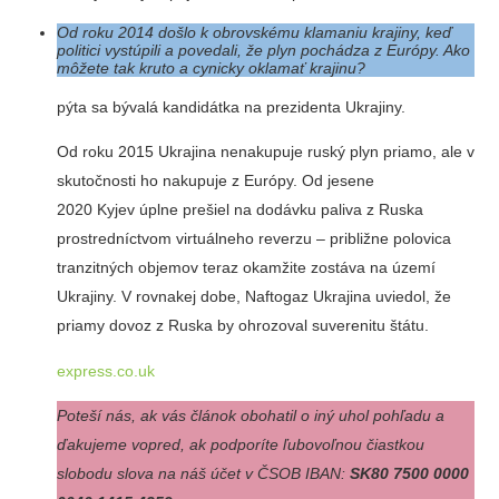
Od roku 2014 došlo k obrovskému klamaniu krajiny, keď
politici vystúpili a povedali, že plyn pochádza z Európy. Ako
môžete tak kruto a cynicky oklamať krajinu?
pýta sa bývalá kandidátka na prezidenta Ukrajiny.
Od roku 2015 Ukrajina nenakupuje ruský plyn priamo, ale v
skutočnosti ho nakupuje z Európy. Od jesene
2020 Kyjev úplne prešiel na dodávku paliva z Ruska
prostredníctvom virtuálneho reverzu – približne polovica
tranzitných objemov teraz okamžite zostáva na území
Ukrajiny. V rovnakej dobe, Naftogaz Ukrajina uviedol, že
priamy dovoz z Ruska by ohrozoval suverenitu štátu.
express.co.uk
Poteší nás, ak vás článok obohatil o iný uhol pohľadu a
ďakujeme vopred, ak podporíte ľubovoľnou čiastkou
slobodu slova na náš účet v ČSOB IBAN:
SK80 7500 0000