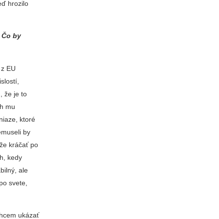
eď hrozilo
. Čo by
 z EU
slostí,
 že je to
oh mu
niaze, ktoré
nemuseli by
že kráčať po
h, kedy
bilný, ale
po svete,
.
Chcem ukázať