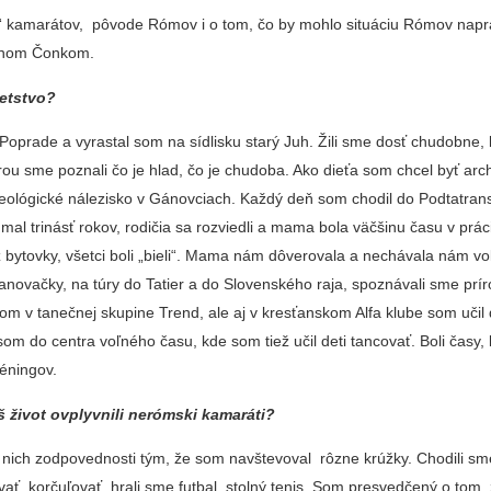
h“ kamarátov, pôvode Rómov i o tom, čo by mohlo situáciu Rómov napr
Jánom Čonkom.
etstvo?
Poprade a vyrastal som na sídlisku starý Juh. Žili sme dosť chudobne, 
trou sme poznali čo je hlad, čo je chudoba. Ako dieťa som chcel byť ar
eológické nálezisko v Gánovciach. Každý deň som chodil do Podtatra
l trinásť rokov, rodičia sa rozviedli a mama bola väčšinu času v prác
 bytovky, všetci boli „bieli“. Mama nám dôverovala a nechávala nám vo
anovačky, na túry do Tatier a do Slovenského raja, spoznávali sme prí
om v tanečnej skupine Trend, ale aj v kresťanskom Alfa klube som učil 
som do centra voľného času, kde som tiež učil deti tancovať. Boli časy
éningov.
áš život ovplyvnili nerómski kamaráti?
i nich zodpovednosti tým, že som navštevoval rôzne krúžky. Chodili sm
lávať, korčuľovať, hrali sme futbal, stolný tenis. Som presvedčený o tom,