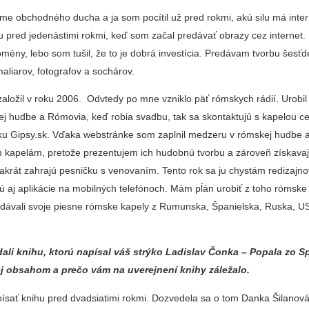
e obchodného ducha a ja som pocítil už pred rokmi, akú silu má inter
u pred jedenástimi rokmi, keď som začal predávať obrazy cez internet.
mény, lebo som tušil, že to je dobrá investícia. Predávam tvorbu šesťd
aliarov, fotografov a sochárov.
založil v roku 2006. Odvtedy po mne vzniklo päť rómskych rádií. Urobi
ej hudbe a Rómovia, keď robia svadbu, tak sa skontaktujú s kapelou c
nku Gipsy.sk. Vďaka webstránke som zaplnil medzeru v rómskej hudbe a
kapelám, pretože prezentujem ich hudobnú tvorbu a zároveň získava
ľakrát zahrajú pesničku s venovaním. Tento rok sa ju chystám redizajno
ú aj aplikácie na mobilných telefónoch. Mám pĺán urobiť z toho rómske
ridávali svoje piesne rómske kapely z Rumunska, Španielska, Ruska, US
ali knihu, ktorú napísal váš strýko Ladislav Čonka – Popala zo S
jej obsahom a prečo vám na uverejnení knihy záležalo.
písať knihu pred dvadsiatimi rokmi. Dozvedela sa o tom Danka Šilanová