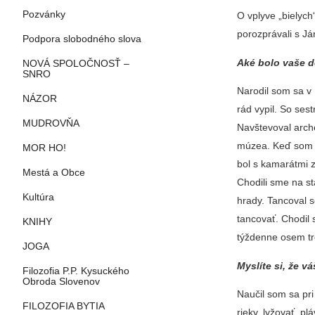
Pozvánky
O vplyve „bielyc
porozprávali s 
Podpora slobodného slova
Aké bolo vaše d
NOVÁ SPOLOČNOSŤ –
SNRO
Narodil som sa v 
NÁZOR
rád vypil. So ses
MUDROVŇA
Navštevoval arch
múzea. Keď som ma
MOR HO!
bol s kamarátmi z
Mestá a Obce
Chodili sme na st
Kultúra
hrady. Tancoval s
tancovať. Chodil 
KNIHY
týždenne osem tr
JOGA
Myslíte si, že v
Filozofia P.P. Kysuckého
Obroda Slovenov
Naučil som sa pr
FILOZOFIA BYTIA
rieky, lyžovať, p