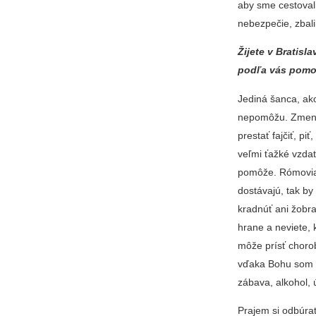
aby sme cestovali
nebezpečie, zbalili
Žijete v Bratis
podľa vás pomo
Jediná šanca, ak
nepomôžu. Zmenu j
prestať fajčiť, p
veľmi ťažké vzdať
pomôže. Rómovia s
dostávajú, tak by 
kradnúť ani žobr
hrane a neviete, 
môže prísť choroba
vďaka Bohu som sa
zábava, alkohol, 
Prajem si odbúra