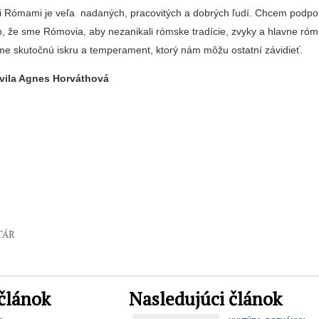
i Rómami je veľa nadaných, pracovitých a dobrých ľudí. Chcem podpo
to, že sme Rómovia, aby nezanikali rómske tradície, zvyky a hlavne róm
 skutočnú iskru a temperament, ktorý nám môžu ostatní závidieť.
vila Agnes Horváthová
TÁR
článok
Nasledujúci článok