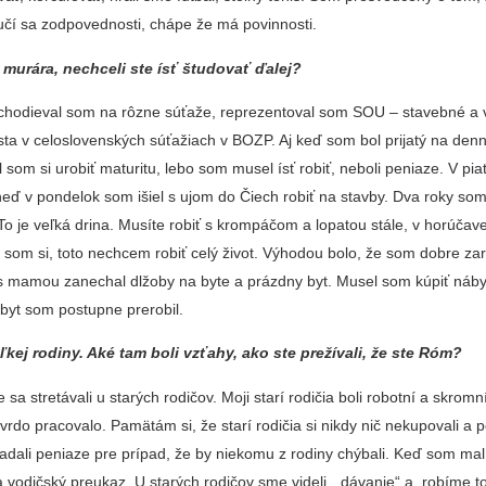
učí sa zodpovednosti, chápe že má povinnosti.
a murára, nechceli ste ísť študovať ďalej?
 chodieval som na rôzne súťaže, reprezentoval som SOU – stavebné a
sta v celoslovenských súťažiach v BOZP. Aj keď som bol prijatý na den
som si urobiť maturitu, lebo som musel ísť robiť, neboli peniaze. V pi
neď v pondelok som išiel s ujom do Čiech robiť na stavby. Dva roky som
o je veľká drina. Musíte robiť s krompáčom a lopatou stále, v horúčave
som si, toto nechcem robiť celý život. Výhodou bolo, že som dobre zar
 mamou zanechal dlžoby na byte a prázdny byt. Musel som kúpiť náby
 byt som postupne prerobil.
kej rodiny. Aké tam boli vzťahy, ako ste prežívali, že ste Róm?
sa stretávali u starých rodičov. Moji starí rodičia boli robotní a skromn
tvrdo pracovalo. Pamätám si, že starí rodičia si nikdy nič nekupovali a
ladali peniaze pre prípad, že by niekomu z rodiny chýbali. Keď som ma
a vodičský preukaz. U starých rodičov sme videli „dávanie“ a robíme t