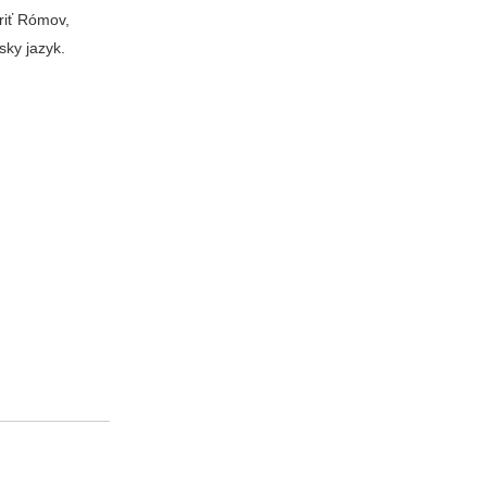
riť Rómov,
sky jazyk.