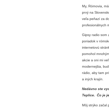
My, Rómovia, mám
prvý na Slovensk
veľa peňazí za do
profesionálnych m
Gipsy radio som 
poriadok v rómsk
internetovú strá
pomohol mnohým 
akcie a oni mi ve
modernejšia, bud
rádio, aby tam p
a iných krajín.
Nedávno ste vyd
Teplice. Čo je 
Môj strýko začal 