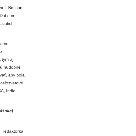
net. Bol som
 Dal som
esiatich
l som
ez
 tým aj
jú hudobné
vať, aby bola
 celosvetové
A, Indie
pišskej
, redaktorka