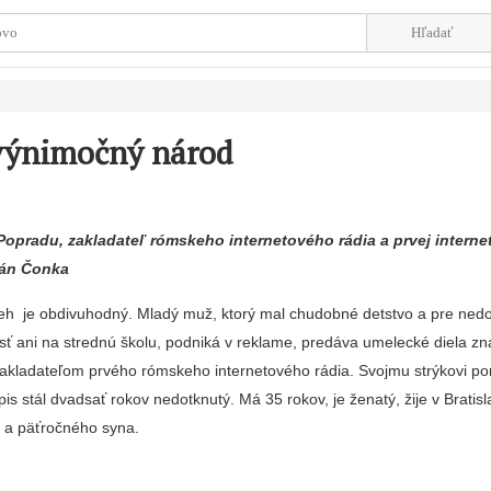
výnimočný národ
Popradu, zakladateľ rómskeho internetového rádia a prvej internet
Ján Čonka
beh je obdivuhodný. Mladý muž, ktorý mal chudobné detstvo a pre ned
sť ani na strednú školu, podniká v reklame, predáva umelecké diela z
 zakladateľom prvého rómskeho internetového rádia. Svojmu strýkovi p
opis stál dvadsať rokov nedotknutý. Má 35 rokov, je ženatý, žije v Bratis
 a päťročného syna.