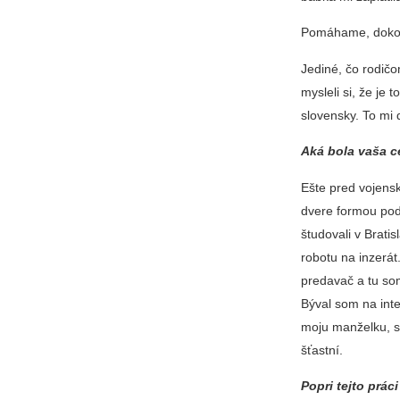
Pomáhame, dokonc
Jediné, čo rodičo
mysleli si, že je
slovensky. To mi
Aká bola vaša c
Ešte pred vojens
dvere formou pod
študovali v Bratis
robotu na inzerát
predavač a tu so
Býval som na int
moju manželku, s
šťastní.
Popri tejto prác