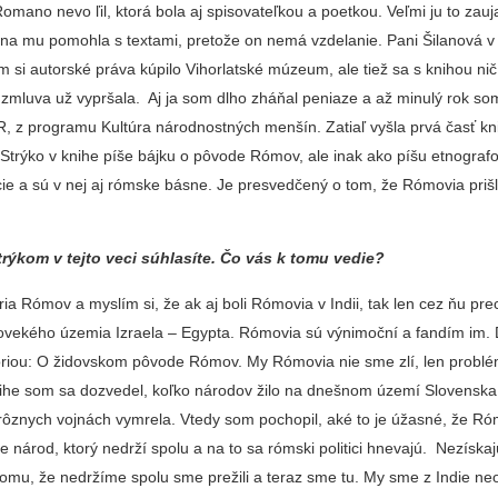
mano nevo ľil, ktorá bola aj spisovateľkou a poetkou. Veľmi ju to zaujal
 ona mu pomohla s textami, pretože on nemá vzdelanie. Pani Šilanová v
 si autorské práva kúpilo Vihorlatské múzeum, ale tiež sa s knihou nič
, zmluva už vypršala. Aj ja som dlho zháňal peniaze a až minulý rok som
, z programu Kultúra národnostných menšín. Zatiaľ vyšla prvá časť kn
trýko v knihe píše bájku o pôvode Rómov, ale inak ako píšu etnografo
cie a sú v nej aj rómske básne. Je presvedčený o tom, že Rómovia priš
trýkom v tejto veci súhlasíte. Čo vás k tomu vedie?
ia Rómov a myslím si, že ak aj boli Rómovia v Indii, tak len cez ňu pre
arovekého územia Izraela – Egypta. Rómovia sú výnimoční a fandím im.
óriou: O židovskom pôvode Rómov. My Rómovia nie sme zlí, len problé
knihe som sa dozvedel, koľko národov žilo na dnešnom území Slovenska 
 rôznych vojnách vymrela. Vtedy som pochopil, aké to je úžasné, že R
e národ, ktorý nedrží spolu a na to sa rómski politici hnevajú. Nezískaj
tomu, že nedržíme spolu sme prežili a teraz sme tu. My sme z Indie neod