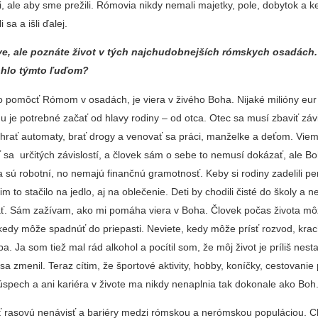
, ale aby sme prežili. Rómovia nikdy nemali majetky, pole, dobytok a k
 sa a išli ďalej.
lave, ale poznáte život v tých najchudobnejších rómskych osadách
hlo týmto ľuďom?
o pomôcť Rómom v osadách, je viera v živého Boha. Nijaké milióny eur
e potrebné začať od hlavy rodiny – od otca. Otec sa musí zbaviť závi
iť, hrať automaty, brať drogy a venovať sa práci, manželke a deťom. Viem,
 sa určitých závislostí, a človek sám o sebe to nemusí dokázať, ale B
ú robotní, no nemajú finančnú gramotnosť. Keby si rodiny zadelili pe
im to stačilo na jedlo, aj na oblečenie. Deti by chodili čisté do školy a 
ať. Sám zažívam, ako mi pomáha viera v Boha. Človek počas života mô
kedy môže spadnúť do priepasti. Neviete, kedy môže prísť rozvod, krac
. Ja som tiež mal rád alkohol a pocítil som, že môj život je príliš nesta
 zmenil. Teraz cítim, že športové aktivity, hobby, koníčky, cestovanie 
úspech a ani kariéra v živote ma nikdy nenaplnia tak dokonale ako Boh
ť rasovú nenávisť a bariéry medzi rómskou a nerómskou populáciou. 