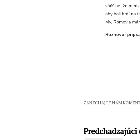
väčšine, že medz
aby boli hrdí na 
My, Rómovia máme
Rozhovor pripra
ZANECHAJTE NÁM KOMEN
Predchadzajúci 