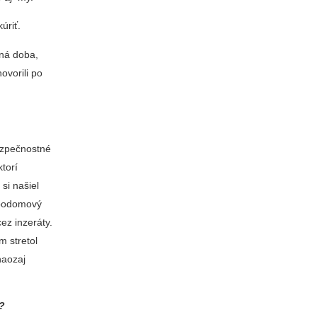
úriť.
iná doba,
ovorili po
ezpečnostné
torí
 si našiel
l podomový
ez inzeráty.
m stretol
naozaj
o?