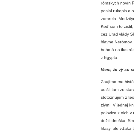
rómskych novín Ro
poslal rukopis a
zomrela. Medzitým
Keď som to zistil
cez Úrad vlády SR
hlavne Nerómov. S
bohatá na ilustrá
z Egypta.
Viem, že vy so s
Zaujíma ma histór
odišli tam zo st
stotožňujem z te
zlými. V jednej 
polovica z nich v
dožili dneška. Sm
hlasy, ale vďaka 