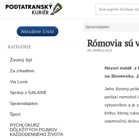
Spravodajstvo
Aktuálne číslo
Rómovia sú 
KATEGÓRIE
28. APRÍLA 2015
Životný štýl
Hovorí rodák z 
Za zrkadlom
na Slovensku, 
Via Lucis
Jeho životný prí
Správy z GALAXIE
peňazí nemohol í
Spravodajstvo
výtvarníkov a je
knihu, ktorej ruk
Šport
osemročnú dcéru
RÝCHLOKURZ
DÔLEŽITÝCH POJMOV
KAŽDODENNÉHO ŽIVOTA