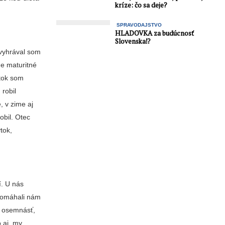
kríze: čo sa deje?
SPRAVODAJSTVO
HLADOVKA za budúcnosť
Slovenska⁉️
 vyhrával som
ne maturitné
atok som
 robil
, v zime aj
obil. Otec
tok,
í. U nás
 pomáhali nám
l osemnásť,
o aj my.