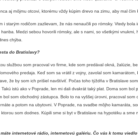
a aj môjmu otcovi, ktorému vždy kúpim drevo na zimu, aby mal čím k
m i starým rodičom zazlievam, že nás nenaučili po rómsky. Vtedy bola 
 to hanba. Medzi sebou hovorili rómsky, ale s nami, so všetkými vnukmi, h
 dnes chýba.
esta do Bratislavy?
kou službou som pracoval vo firme, kde som predával okná, žalúzie, b
omového predaja. Keď som sa vrátil z vojny, zavolal som kamarátom, k
lave, že by som ich prišiel navštíviť. Počas toho týždňa v Bratislave som
. Takú istú ako v Poprade, len mi dali dvakrát taký plat. Doma som bo
m bol som obchodný zástupca. Bolo to na vyššej úrovni, pracoval som c
ernáte a potom na ubytovni. V Poprade, na svadbe môjho kamaráta, so
 ktorou som dodnes. Kúpili sme si byt v Bratislave na hypotéku a sme 
i máte internetové rádio, internetovú galériu. Čo vás k tomu viedl