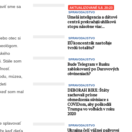
aviť sme sa
AKTUALIZOVANÉ 5.8. 20:23
SPRAVODAJSTVO
Umelá inteligencia a dátové
centrá prekračujú uhlíkovú
stopu násobne viac...
lebo otec si
SPRAVODAJSTVO
EÚ koncentrák nastoľuje
cheológom.
tvrdú totalitu?
nského
SPRAVODAJSTVO
i. Stále som
Bude Telegram v Rusku
zablokovaný po Durovových
ľnosť.
obvineniach?
rodu, múzea,
deti
SPRAVODAJSTVO
DEBORAH BIRX: Štáty
, keď som mal
zachovali prísne
obmedzenia súvisiace s
COVIDom, aby poškodili
Trumpa vo voľbách v roku
2020
e splavovať
SPRAVODAJSTVO
Ukrajina čelí vážnej palivovej
 že keď dieťa