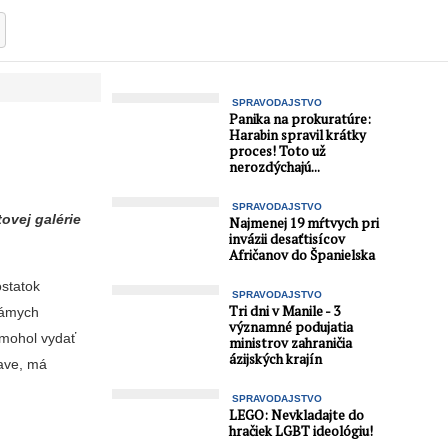
SPRAVODAJSTVO
Panika na prokuratúre:
Harabin spravil krátky
proces! Toto už
nerozdýchajú...
SPRAVODAJSTVO
ovej galérie
Najmenej 19 mŕtvych pri
invázii desaťtisícov
Afričanov do Španielska
ostatok
SPRAVODAJSTVO
Tri dni v Manile - 3
námych
významné podujatia
omohol vydať
ministrov zahraničia
ázijských krajín
lave, má
SPRAVODAJSTVO
LEGO: Nevkladajte do
hračiek LGBT ideológiu!