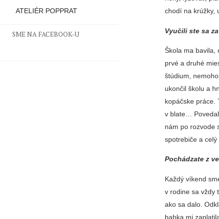
chodí na krúžky, 
ATELIÉR POPPRAT
Vyučili ste sa z
SME NA FACEBOOK-U
Škola ma bavila,
prvé a druhé mie
štúdium, nemohol 
ukončil školu a h
kopáčske práce. T
v blate… Povedal 
nám po rozvode s
spotrebiče a celý
Pochádzate z veľ
Každý víkend sme 
v rodine sa vždy 
ako sa dalo. Odk
babka mi zaplatil