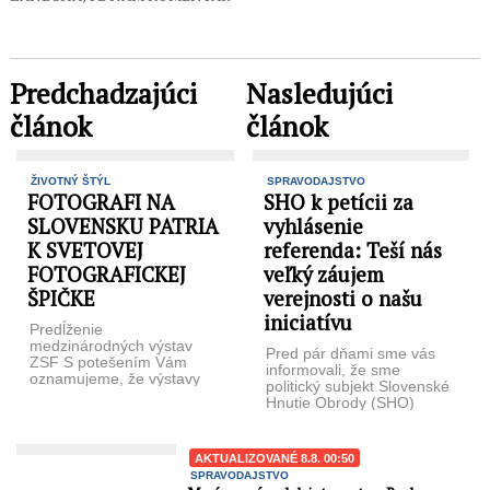
Predchadzajúci
Nasledujúci
článok
článok
ŽIVOTNÝ ŠTÝL
SPRAVODAJSTVO
FOTOGRAFI NA
SHO k petícii za
SLOVENSKU PATRIA
vyhlásenie
K SVETOVEJ
referenda: Teší nás
FOTOGRAFICKEJ
veľký záujem
ŠPIČKE
verejnosti o našu
iniciatívu
Predĺženie
medzinárodných výstav
Pred pár dňami sme vás
ZSF S potešením Vám
informovali, že sme
oznamujeme, že výstavy
politický subjekt Slovenské
sú pre veľký úspech
Hnutie Obrody (SHO)
naďalej vystavené do
rozbehlo petíciu za
20.9.2024 v priestoroch ...
vyhlásenie referenda s ...
AKTUALIZOVANÉ 8.8. 00:50
SPRAVODAJSTVO