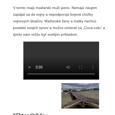
V tomto majú maďarskí muži jasno. Nemajú záujem
zapájať sa do vojny a nepodporujú bojové chúťky
vojnových štváčov. Maďarské ženy a matky nechcú
posielať svojich synov a mužov umierať za „Coca-colu“ a
týmto nám môžu byť svetlým príkladom.