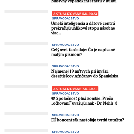
Masívny výpadok internetu v Rusku
AKTUALIZOVANÉ 5.8. 20:23
SPRAVODAJSTVO
Umelá inteligencia a dátové centrá
prekračujú uhlíkovú stopu násobne
viac...
SPRAVODAJSTVO
Celý svet ťa sleduje: Čo je napísané
malým písmom?
SPRAVODAJSTVO
Najmenej 19 mŕtvych pri invázii
desaťtisícov Afričanov do Španielska
AKTUALIZOVANÉ 7.8. 23:21
SPRAVODAJSTVO
🦠 Spoločnosť plná zombie: Prečo
„očkovaní“ uvažujú inak - Dr. Nehls 💉
SPRAVODAJSTVO
EÚ koncentrák nastoľuje tvrdú totalitu?
SPRAVODAJSTVO