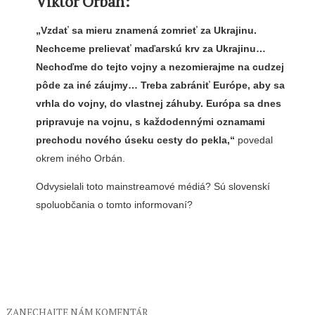
Viktor Orbán:
„Vzdať sa mieru znamená zomrieť za Ukrajinu.
Nechceme prelievať maďarskú krv za Ukrajinu…
Nechoďme do tejto vojny a nezomierajme na cudzej
pôde za iné záujmy… Treba zabrániť Európe, aby sa
vrhla do vojny, do vlastnej záhuby. Európa sa dnes
pripravuje na vojnu, s každodennými oznamami
prechodu nového úseku cesty do pekla,“
povedal
okrem iného Orbán.
Odvysielali toto mainstreamové médiá? Sú slovenskí
spoluobčania o tomto informovaní?
ZANECHAJTE NÁM KOMENTÁR