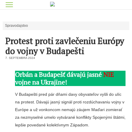
Spravodajstvo
Protest proti zavlečeniu Európy
do vojny v Budapešti
7. SEPTEMBRA 2024
Orbán a Budapešť dávajú jasné
NIE
vojne na Ukrajine!
V Budapešti pred pár dňami davy obyvateľov vyšli do ulíc
na protest. Dávajú jasný signál proti rozdúchavaniu vojny v
Európe a už vonkoncom nemajú záujem Maďari zomierať
za nezmyselné umelo vytvárané konflikty Spojenými štátmi,
lepšie povedané kolektívnym Západom.