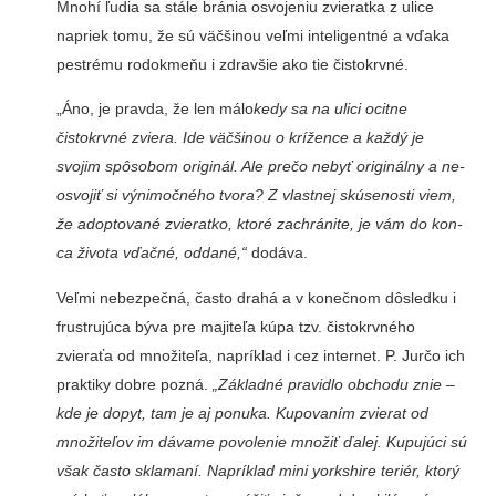
Mnohí ľudia sa stále bránia osvojeniu zvieratka z ulice
napriek tomu, že sú väčši­nou veľmi inteligentné a vďa­ka
pestrému rodokmeňu i zdravšie ako tie čistokrvné.
„Áno, je pravda, že len málo
kedy sa na ulici ocitne
čistokrvné zviera. Ide väč­šinou o krížence a každý je
svojim spôsobom originál. Ale prečo nebyť originálny a ne­
osvojiť si výnimočného tvora? Z vlastnej skúsenosti viem,
že adoptované zvieratko, ktoré zachránite, je vám do kon­
ca života vďačné, oddané,“
dodáva.
Veľmi nebezpečná, často drahá a v konečnom dôsled­ku i
frustrujúca býva pre ma­jiteľa kúpa tzv. čistokrvného
zvieraťa od množiteľa, na­príklad i cez internet. P. Jur­čo ich
praktiky dobre pozná.
„Základné pravidlo obchodu znie –
kde je dopyt, tam je aj ponuka. Kupovaním zvierat od
množiteľov im dávame po­volenie množiť ďalej. Kupujú­ci sú
však často sklamaní. Na­príklad mini yorkshire teriér, ktorý