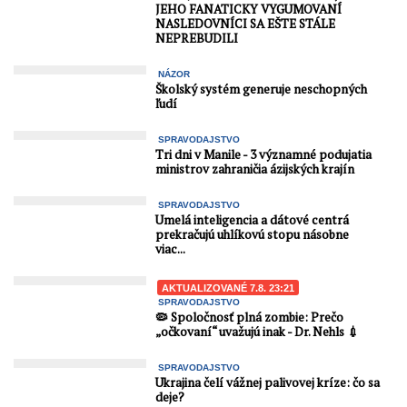
JEHO FANATICKY VYGUMOVANÍ
NASLEDOVNÍCI SA EŠTE STÁLE
NEPREBUDILI
NÁZOR
Školský systém generuje neschopných
ľudí
SPRAVODAJSTVO
Tri dni v Manile - 3 významné podujatia
ministrov zahraničia ázijských krajín
SPRAVODAJSTVO
Umelá inteligencia a dátové centrá
prekračujú uhlíkovú stopu násobne
viac...
AKTUALIZOVANÉ 7.8. 23:21
SPRAVODAJSTVO
🦠 Spoločnosť plná zombie: Prečo
„očkovaní“ uvažujú inak - Dr. Nehls 💉
SPRAVODAJSTVO
Ukrajina čelí vážnej palivovej kríze: čo sa
deje?