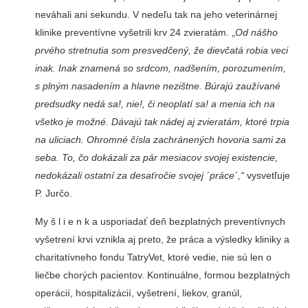
neváhali ani sekundu. V nedeľu tak na jeho veterinárnej
klinike preventívne vyšetrili krv 24 zvieratám. „
Od nášho
prvého stretnutia som presvedčený, že diev­čatá robia veci
inak. Inak znamená so srdcom, nadšením, porozumením,
s plným nasadením a hlavne ne­zištne. Búrajú zaužívané
predsudky nedá sa!, nie!, či neoplatí sa! a menia ich na
všetko je možné. Dávajú tak nádej aj zvieratám, ktoré trpia
na uliciach. Ohromné čísla zachráne­ných hovoria sami za
seba. To, čo do­kázali za pár me­siacov svojej exis­tencie,
nedokázali ostatní za desať­ročie svojej ´prá­ce´,“
vysvetľuje
P. Jurčo.
My š l i e n k a usporiadať deň bezplatných pre­ventívnych
vyšet­rení krvi vznikla aj preto, že práca a výsledky kli­niky a
charitatívneho fondu Tatry­Vet, ktoré vedie, nie sú len o
liečbe chorých pacientov. Kontinuálne, formou bezplatných
operácií, hos­pitalizácií, vyšetrení, liekov, granúl,