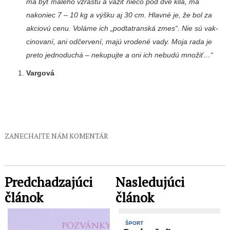
má byť malého vzrastu a vážiť niečo pod dve kilá, má
nakoniec 7 – 10 kg a výšku aj 30 cm. Hlavné je, že bol za
ak­ciovú cenu. Voláme ich „pod­tatranská zmes“. Nie sú vak­
cinovaní, ani odčervení, majú vrodené vady. Moja rada je
preto jednoduchá – nekupujte a oni ich nebudú množiť…“
Vargová
ZANECHAJTE NÁM KOMENTÁR
Predchadzajúci
Nasledujúci
článok
článok
ŠPORT