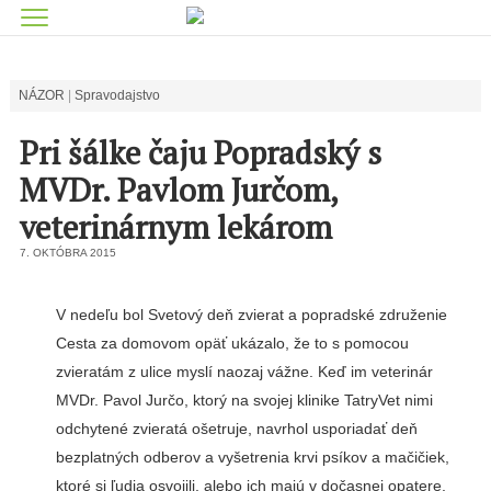
NÁZOR
Spravodajstvo
Pri šálke čaju Popradský s
MVDr. Pavlom Jurčom,
veterinárnym lekárom
7. OKTÓBRA 2015
V nedeľu bol Svetový deň zvie­rat a popradské združenie
Cesta za domovom opäť ukázalo, že to s po­mocou
zvieratám z ulice myslí nao­zaj vážne. Keď im veterinár
MVDr. Pavol Jurčo, ktorý na svojej klinike TatryVet nimi
odchytené zvieratá ošetruje, navrhol usporiadať deň
bezplatných odberov a vyšetrenia krvi psíkov a mačičiek,
ktoré si ľu­dia osvojili, alebo ich majú v dočas­nej opatere,