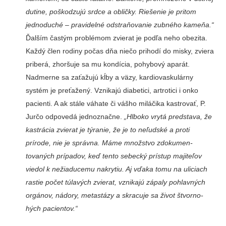
dutine, poškodzujú srdce a obličky. Riešenie je pritom
jednoduché – pravidelné od­straňovanie zubného kame­ňa.“
Ďalším častým problé­mom zvierat je podľa neho obezita.
Každý člen rodiny počas dňa niečo prihodí do misky, zviera
priberá, zhor­šuje sa mu kondícia, pohy­bový aparát.
Nadmerne sa zaťažujú kĺby a väzy, kardio­vaskulárny
systém je preťa­žený. Vznikajú diabetici, ar­trotici i onko
pacienti. A ak stále váhate či vášho miláčika kastrovať, P.
Jurčo odpovedá jednoznačne.
„Hlboko vrytá predstava, že
kastrácia zvie­rat je týranie, že je to neľudské a proti
prírode, nie je správna. Máme množstvo zdokumen­
tovaných prípadov, keď tento sebecký prístup majiteľov
vie­dol k nežiaducemu nakrytiu. Aj vďaka tomu na uliciach
rastie počet túlavých zvierat, vznikajú zápaly pohlavných
orgánov, nádory, metastázy a skracuje sa život štvorno­
hých pacientov.“