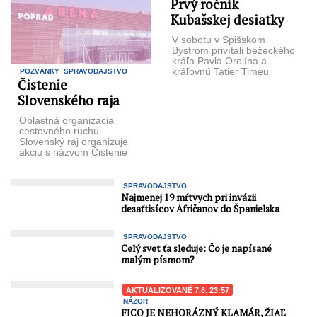
Prvý ročník
Kubašskej desiatky
V sobotu v Spišskom
Bystrom privítali bežeckého
krá­ľa Pavla Orolína a
kráľov­nú Tatier Timeu
POZVÁNKY
SPRAVODAJSTVO
Čistenie
Mihokovú (na snímke) na
bežeckom podujatí ...
Slovenského raja
Oblastná organizácia
cestovného ruchu
Slovenský raj organizuje
akciu s názvom Čistenie
Sloven­ského raja. Po letnej
sezó­ne sa opäť
dobrovoľníci vy­dajú ...
SPRAVODAJSTVO
Najmenej 19 mŕtvych pri invázii
desaťtisícov Afričanov do Španielska
SPRAVODAJSTVO
Celý svet ťa sleduje: Čo je napísané
malým písmom?
AKTUALIZOVANÉ 7.8. 23:57
NÁZOR
FICO JE NEHORÁZNÝ KLAMÁR, ŽIAĽ