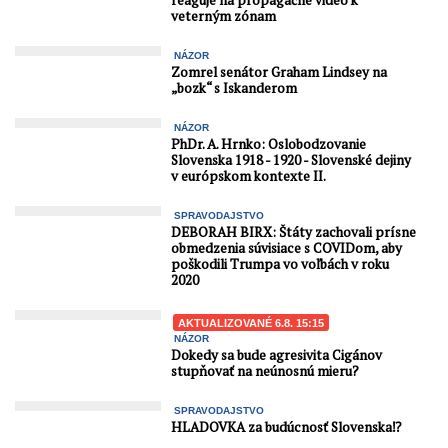
veterným zónam
NÁZOR
Zomrel senátor Graham Lindsey na
„bozk“ s Iskanderom
NÁZOR
PhDr. A. Hrnko: Oslobodzovanie
Slovenska 1918 - 1920 - Slovenské dejiny
v európskom kontexte II.
SPRAVODAJSTVO
DEBORAH BIRX: Štáty zachovali prísne
obmedzenia súvisiace s COVIDom, aby
poškodili Trumpa vo voľbách v roku
2020
AKTUALIZOVANÉ 6.8. 15:15
NÁZOR
Dokedy sa bude agresivita Cigánov
stupňovať na neúnosnú mieru?
SPRAVODAJSTVO
HLADOVKA za budúcnosť Slovenska⁉️