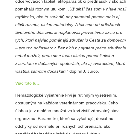
odčervovacích tabliet, ektoparazitík či prednášok v školách
pomáha­jú rôznym útulkom.
„Už dlhší čas som v hlave nosil
myšlienku, ako to zariadiť, aby samotná pomoc mala aj
hlbší rozmer, nielen materiálny. A tak sme pri príležitosti
Sveto­vého dňa zvierat naplánovali pre­ventívnu akciu pre
tých, ktorí najviac pomáha­jú združeniu Ces­ta za domovom
– pre tzv. dočas­károv. Bez nich by systém práce združenia
ne­bol možný, preto sme touto akciou pomohli nielen
zvieratám v dočasných opaterách, ale aj zvieratkám, ktoré
vlastnia sa­motní dočaskári,“
doplnil J. Jurčo.
Viac foto tu…
Hematologické vyšetrenie krvi je rutinným vyšetrením,
dostupným na každom veterinárnom pracovis­ku. Jeho
úlohou je z malého množst-va krvi zistiť zdravotný stav
organiz­mu. Parametre, ktoré sa vyšetrujú, dosiahnu
odchýlky od normálu pri rôznych ochoreniach, ako