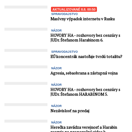
AKTUALIZOVANÉ 8.8. 00:50
SPRAVODAJSTVO
Masívny výpadok internetu v Rusku
NÁZOR
HOVORY HA - rozhovory bez cenzúry s
JUDr. Štefanom Harabinom 6.
SPRAVODAJSTVO
EÚ koncentrák nastoľuje tvrdú totalitu?
NÁZOR
Agresia, sebaobrana a zástupná vojna
NÁZOR
HOVORY HA - rozhovory bez cenzúry s
JUDr. Štefanom HARABINOM 5.
NÁZOR
Nezávislosť na predaj
NÁZOR
Herečka zavádza verejnosť a Harabin
reaguje na propagačné video k