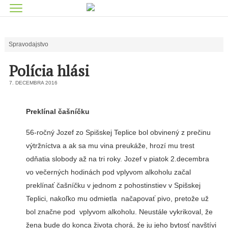
Spravodajstvo
Polícia hlási
7. DECEMBRA 2016
Preklínal čašníčku
56-ročný Jozef zo Spišskej Teplice bol obvinený z prečinu
výtržníctva a ak sa mu vina preukáže, hrozí mu trest
odňatia slobody až na tri roky. Jozef v piatok 2.decembra
vo večerných hodinách pod vplyvom alkoholu začal
preklínať čašníčku v jednom z pohostinstiev v Spišskej
Teplici, nakoľko mu odmietla načapovať pivo, pretože už
bol značne pod vplyvom alkoholu. Neustále vykrikoval, že
žena bude do konca života chorá, že ju jeho bytosť navštívi