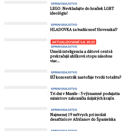
SPRAVODAJSTVO
LEGO: Nevkladajte do hračiek LGBT
ideológiu!
SPRAVODAJSTVO
HLADOVKA za budúcnosť Slovenska⁉️
AKTUALIZOVANÉ 5.8. 20:23
SPRAVODAJSTVO
Umelá inteligencia a dátové centrá
prekračujú uhlíkovú stopu násobne
viac...
SPRAVODAJSTVO
EÚ koncentrák nastoľuje tvrdú totalitu?
SPRAVODAJSTVO
Tri dni v Manile - 3 významné podujatia
ministrov zahraničia ázijských krajín
SPRAVODAJSTVO
Najmenej 19 mŕtvych pri invázii
desaťtisícov Afričanov do Španielska
SPRAVODAJSTVO