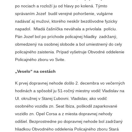
po nociach a rozloží ju od hlavy po kolená. Týmto
správaním Jozef budil verejné pohoršenie, vulgárne
nadávať aj mužovi, ktorého neskôr bezdôvodne fyzicky
napadol. Mladá čašníčka neváhala a privolala políciu.
Pán Jozef bol po príchode policajnej hliadky zadržaný,
obmedzený na osobnej slobode a bol umiestnený do cely
policajného zaistenia. Prípad vyšetruje Obvodné oddelenie
Policajného zboru vo Svite.
„Veselo“ na cestách
K prvej dopravnej nehode došlo 2. decembra vo večerných
hodinách a spôsobil ju 51-ročný miestny vodič Vladislav na
Ul. okružnej v Starej Ľubovni. Vladislav, ako vodič
osobného vozidla zn. Seat Ibiza, poškodil zaparkované
vozidlo zn. Opel Corsa a z miesta dopravnej nehody
odišiel. Bezprostredne po dopravnej nehode bol zadržaný
hliadkou Obvodného oddelenia Policajného zboru Stará