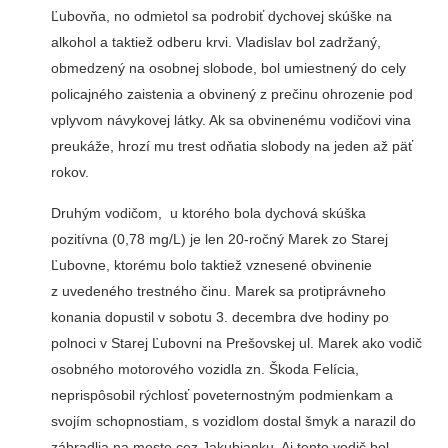
Ľubovňa, no odmietol sa podrobiť dychovej skúške na
alkohol a taktiež odberu krvi. Vladislav bol zadržaný,
obmedzený na osobnej slobode, bol umiestnený do cely
policajného zaistenia a obvinený z prečinu ohrozenie pod
vplyvom návykovej látky. Ak sa obvinenému vodičovi vina
preukáže, hrozí mu trest odňatia slobody na jeden až päť
rokov.
Druhým vodičom, u ktorého bola dychová skúška
pozitívna (0,78 mg/L) je len 20-ročný Marek zo Starej
Ľubovne, ktorému bolo taktiež vznesené obvinenie
z uvedeného trestného činu. Marek sa protiprávneho
konania dopustil v sobotu 3. decembra dve hodiny po
polnoci v Starej Ľubovni na Prešovskej ul. Marek ako vodič
osobného motorového vozidla zn. Škoda Felícia,
neprispôsobil rýchlosť poveternostným podmienkam a
svojím schopnostiam, s vozidlom dostal šmyk a narazil do
zábradlia na moste cez Jakubianku. Aj tento vodič bol