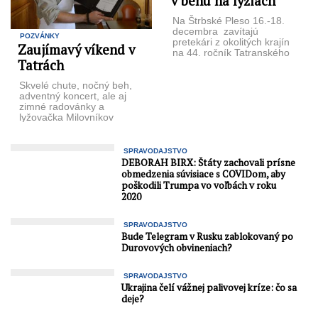
v behu na lyžiach
Na Štrbské Pleso 16.-18.
decembra zavítajú
POZVÁNKY
pretekári z okolitých krajín
Zaujímavý víkend v
na 44. ročník Tatranského
Tatrách
pohára v behu na lyžiach.
Preteky ...
Skvelé chute, nočný beh,
adventný koncert, ale aj
zimné radovánky a
lyžovačka Milovníkov
zdravých a chutných jedál
poteší počas najbližšieho
víkendu ...
SPRAVODAJSTVO
DEBORAH BIRX: Štáty zachovali prísne
obmedzenia súvisiace s COVIDom, aby
poškodili Trumpa vo voľbách v roku
2020
SPRAVODAJSTVO
Bude Telegram v Rusku zablokovaný po
Durovových obvineniach?
SPRAVODAJSTVO
Ukrajina čelí vážnej palivovej kríze: čo sa
deje?