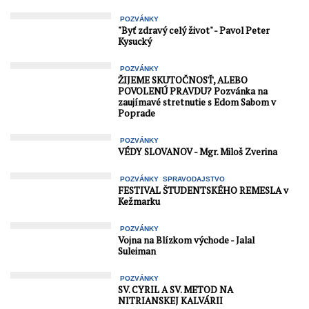
škôl, ktoré absolvovali
výcvik korčuľovania.
POZVÁNKY
Projekt ...
"Byť zdravý celý život" - Pavol Peter
Kysucký
POZVÁNKY
ŽIJEME SKUTOČNOSŤ, ALEBO
POVOLENÚ PRAVDU? Pozvánka na
zaujímavé stretnutie s Edom Sabom v
Poprade
POZVÁNKY
VÉDY SLOVANOV - Mgr. Miloš Zverina
POZVÁNKY
SPRAVODAJSTVO
FESTIVAL ŠTUDENTSKÉHO REMESLA v
Kežmarku
POZVÁNKY
Vojna na Blízkom východe - Jalal
Suleiman
POZVÁNKY
SV. CYRIL A SV. METOD NA
NITRIANSKEJ KALVÁRII