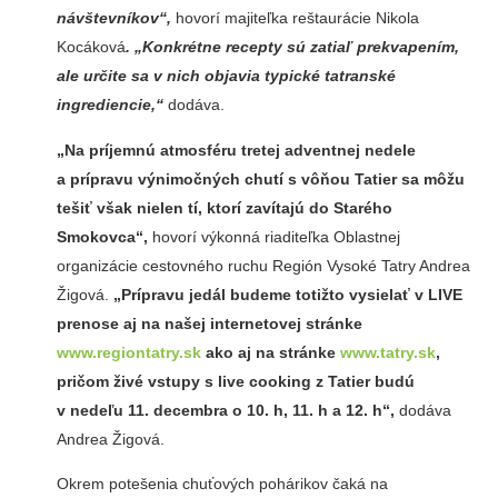
návštevníkov“,
hovorí majiteľka reštaurácie Nikola
Kocáková
. „Konkrétne recepty sú zatiaľ prekvapením,
ale určite sa v nich objavia typické tatranské
ingrediencie,“
dodáva.
„Na príjemnú atmosféru tretej adventnej nedele
a prípravu výnimočných chutí s vôňou Tatier sa môžu
tešiť však nielen tí, ktorí zavítajú do Starého
Smokovca“,
hovorí výkonná riaditeľka Oblastnej
organizácie cestovného ruchu Región Vysoké Tatry Andrea
Žigová.
„Prípravu jedál budeme totižto vysielať v LIVE
prenose aj na našej internetovej stránke
www.regiontatry.sk
ako aj na stránke
www.tatry.sk
,
pričom živé vstupy s live cooking z Tatier budú
v nedeľu 11. decembra o 10. h, 11. h a 12. h“,
dodáva
Andrea Žigová.
Okrem potešenia chuťových pohárikov čaká na