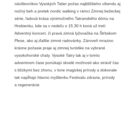
návštevníkov Vysokých Tatier počas najbližšieho víkendu aj
nočný beh a pretek nordic walking v rámci Zimnej bežeckej
série, ľadová krása výnimočného Tatranského dómu na
Hrebienku, kde sa v nedeľu o 15.30 h koná už tretí
Adventný koncert, či pravá zimná lyžovačka na Štrbskom
Plese, ako aj ďalšie zimné radovánky. Zároveň mrazivo
krásne počasie praje aj zimnej turistike na vybrané
vysokohorské chaty. Vysoké Tatry tak aj v tomto
adventnom čase ponúkajú skvelé možnosti ako stráviť čas
s blízkymi bez zhonu, v lone magickej prírody a dokonale
tak napĺňajú hlavnú myšlienku Festivalu zdravia, prírody
a regenerácie.