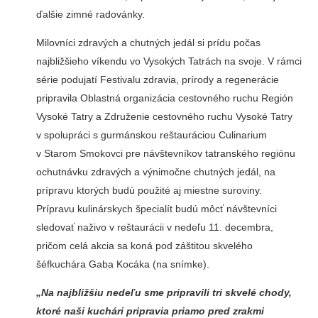
ďalšie zimné radovánky.
Milovníci zdravých a chutných jedál si prídu počas
najbližšieho víkendu vo Vysokých Tatrách na svoje. V rámci
série podujatí Festivalu zdravia, prírody a regenerácie
pripravila Oblastná organizácia cestovného ruchu Región
Vysoké Tatry a Združenie cestovného ruchu Vysoké Tatry
v spolupráci s gurmánskou reštauráciou Culinarium
v Starom Smokovci pre návštevníkov tatranského regiónu
ochutnávku zdravých a výnimočne chutných jedál, na
prípravu ktorých budú použité aj miestne suroviny.
Prípravu kulinárskych špecialít budú môcť návštevníci
sledovať naživo v reštaurácii v nedeľu 11. decembra,
pričom celá akcia sa koná pod záštitou skvelého
šéfkuchára Gaba Kocáka (na snímke).
„Na najbližšiu nedeľu sme pripravili tri skvelé chody,
ktoré naši kuchári pripravia priamo pred zrakmi