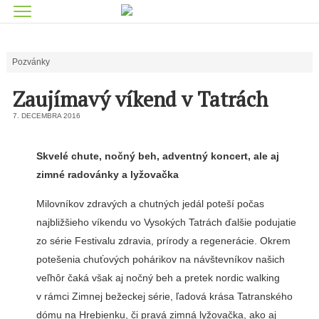
Pozvánky
Zaujímavý víkend v Tatrách
7. DECEMBRA 2016
Skvelé chute, nočný beh, adventný koncert, ale aj
zimné radovánky a lyžovačka
Milovníkov zdravých a chutných jedál poteší počas
najbližšieho víkendu vo Vysokých Tatrách ďalšie podujatie
zo série Festivalu zdravia, prírody a regenerácie. Okrem
potešenia chuťových pohárikov na návštevníkov našich
veľhôr čaká však aj nočný beh a pretek nordic walking
v rámci Zimnej bežeckej série, ľadová krása Tatranského
dómu na Hrebienku, či pravá zimná lyžovačka, ako aj