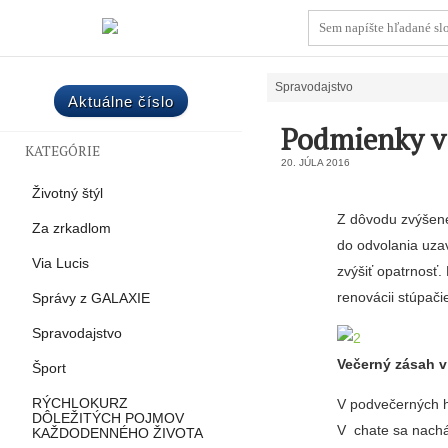
Spravodajstvo
Aktuálne číslo
Podmienky v 
KATEGÓRIE
20. JÚLA 2016
Životný štýl
Z dôvodu zvýšenej
Za zrkadlom
do odvolania uzav
Via Lucis
zvýšiť opatrnosť.
renovácii stúpači
Správy z GALAXIE
Spravodajstvo
Večerný zásah v
Šport
V podvečerných h
RÝCHLOKURZ
DÔLEŽITÝCH POJMOV
V chate sa nachád
KAŽDODENNÉHO ŽIVOTA