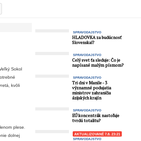
SPRAVODAJSTVO
HLADOVKA za budúcnosť
Slovenska⁉️
SPRAVODAJSTVO
Celý svet ťa sleduje: Čo je
napísané malým písmom?
Veľký Sokol
potrebné
SPRAVODAJSTVO
Tri dni v Manile - 3
retá, kvôli
významné podujatia
ministrov zahraničia
ázijských krajín
SPRAVODAJSTVO
EÚ koncentrák nastoľuje
tvrdú totalitu?
elenom plese.
AKTUALIZOVANÉ 7.8. 23:21
nie dolnej
SPRAVODAJSTVO