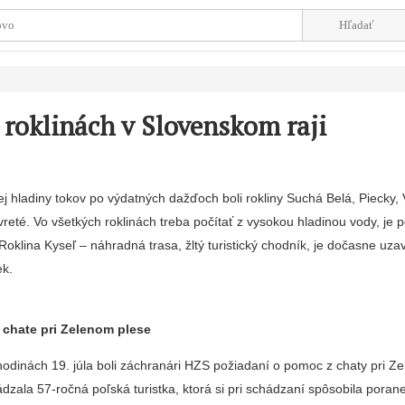
roklinách v Slovenskom raji
 hladiny tokov po výdatných dažďoch boli rokliny Suchá Belá, Piecky, 
reté. Vo všetkých roklinách treba počítať z vysokou hladinou vody, je 
 Roklina Kyseľ – náhradná trasa, žltý turistický chodník, je dočasne uzav
ek.
 chate pri Zelenom plese
odinách 19. júla boli záchranári HZS požiadaní o pomoc z chaty pri Z
zala 57-ročná poľská turistka, ktorá si pri schádzaní spôsobila porane