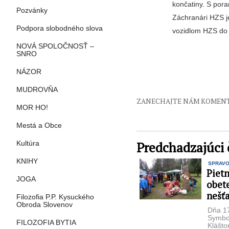
končatiny. S por
Pozvánky
Záchranári HZS je
Podpora slobodného slova
vozidlom HZS do
NOVÁ SPOLOČNOSŤ –
SNRO
NÁZOR
MUDROVŇA
ZANECHAJTE NÁM KOMEN
MOR HO!
Mestá a Obce
Predchadzajúci 
Kultúra
KNIHY
SPRAV
Piet
JOGA
obet
nešťa
Filozofia P.P. Kysuckého
Obroda Slovenov
Dňa 17
Symbol
FILOZOFIA BYTIA
Klášto