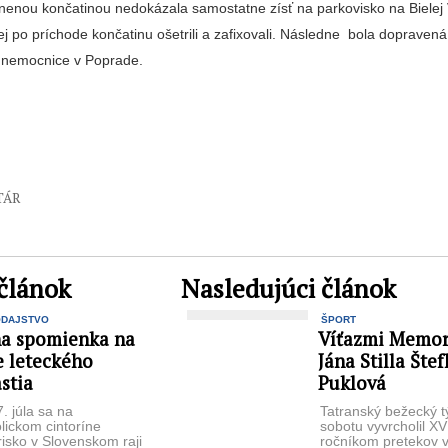
anenou končatinou nedokázala samostatne zísť na parkovisko na Bielej
j po príchode končatinu ošetrili a zafixovali. Následne bola dopraven
 nemocnice v Poprade.
TÁR
článok
Nasledujúci článok
ODAJSTVO
ŠPORT
na spomienka na
Víťazmi Memor
e leteckého
Jána Stilla Šte
stia
Puklová
. júla sa na
Tatranský bežecký t
ickom cintoríne
sobotu vyvrcholil XVI
risko v Slovenskom raji
ročníkom pretekov 