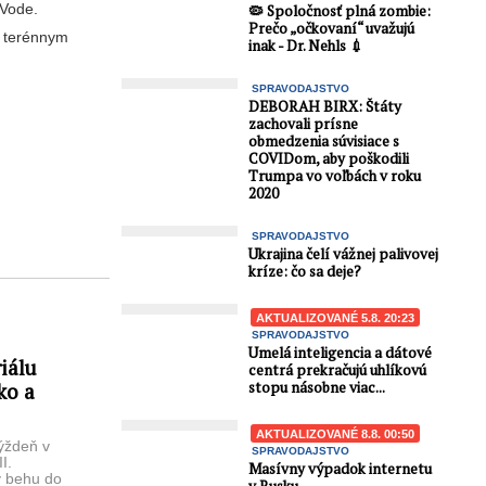
 Vode.
🦠 Spoločnosť plná zombie:
Prečo „očkovaní“ uvažujú
á terénnym
inak - Dr. Nehls 💉
SPRAVODAJSTVO
DEBORAH BIRX: Štáty
zachovali prísne
obmedzenia súvisiace s
COVIDom, aby poškodili
Trumpa vo voľbách v roku
2020
SPRAVODAJSTVO
Ukrajina čelí vážnej palivovej
kríze: čo sa deje?
AKTUALIZOVANÉ 5.8. 20:23
SPRAVODAJSTVO
Umelá inteligencia a dátové
iálu
centrá prekračujú uhlíkovú
stopu násobne viac...
fko a
AKTUALIZOVANÉ 8.8. 00:50
ýždeň v
SPRAVODAJSTVO
I.
Masívny výpadok internetu
v behu do