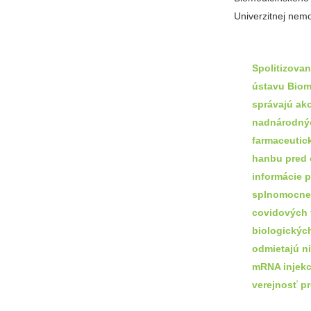
Univerzitnej nemo
Spolitizovan
ústavu Biom
správajú ak
nadnárodný
farmaceutick
hanbu pred 
informácie 
splnomocne
covidových 
biologických
odmietajú n
mRNA injekci
verejnosť pr