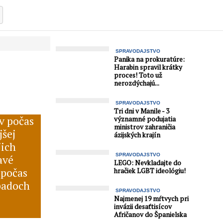
SPRAVODAJSTVO
Panika na prokuratúre:
Harabin spravil krátky
proces! Toto už
nerozdýchajú...
SPRAVODAJSTVO
Tri dni v Manile - 3
v počas
významné podujatia
ministrov zahraničia
jšej
ázijských krajín
jich
SPRAVODAJSTVO
avé
LEGO: Nevkladajte do
 počas
hračiek LGBT ideológiu!
ípadoch
SPRAVODAJSTVO
Najmenej 19 mŕtvych pri
invázii desaťtisícov
Afričanov do Španielska