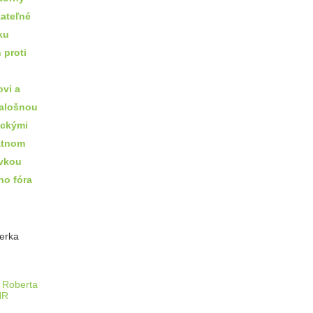
ateľné
ku
 proti
ovi a
falošnou
ickými
átnom
vkou
o fóra
terka
, Roberta
HR