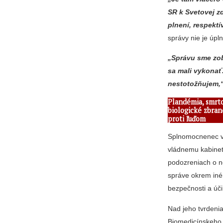
SR k Svetovej z
plnení, respektí
správy nie je úpl
„Správu sme zob
sa mali vykonať
nestotožňujem,
Plandémia, smrt
biologické zbran
proti ľuďom
Splnomocnenec vl
vládnemu kabinetu
podozreniach o n
správe okrem iné
bezpečnosti a úči
Nad jeho tvrdenia
Biomedicínskeho c