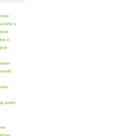
 robí
a čele s
enie
ára o
kých
u
mater
nevidí
riek
aj úmrtí
rov
tórny