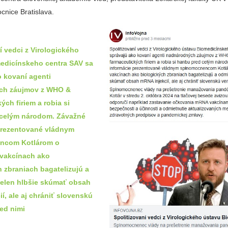
cnice Bratislava.
í vedci z Virologického
edicínskeho centra SAV sa
o kovaní agenti
ch záujmov z WHO &
ých firiem a robia si
celým národom. Závažné
prezentované vládnym
ncom Kotlárom o
vakcínach ako
 zbraniach bagatelizujú a
ielen hlbšie skúmať obsah
í, ale aj chrániť slovenskú
ed nimi