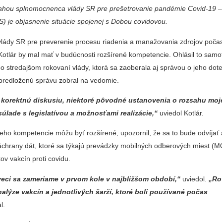
ahou splnomocnenca vlády SR pre prešetrovanie pandémie Covid-19 –
S) je objasnenie situácie spojenej s Dobou covidovou.
ády SR pre preverenie procesu riadenia a manažovania zdrojov poč
otlár by mal mať v budúcnosti rozšírené kompetencie. Ohlásil to samo
 stredajšom rokovaní vlády, ktorá sa zaoberala aj správou o jeho dote
 predloženú správu zobral na vedomie.
 korektnú diskusiu, niektoré pôvodné ustanovenia o rozsahu moje
súlade s legislatívou a možnosťami realizácie,“
uviedol Kotlár.
eho kompetencie môžu byť rozšírené, upozornil, že sa to bude odvíjať 
áchrany dát, ktoré sa týkajú prevádzky mobilných odberových miest (M
ov vakcín proti covidu.
 veci sa zameriame v prvom kole v najbližšom období,“
uviedol.
„Ro
alýze vakcín a jednotlivých šarží, ktoré boli používané počas
l.