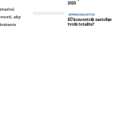
i
2020
označnú
SPRAVODAJSTVO
nosti, aby
EÚ koncentrák nastoľuje
tvrdú totalitu?
tvárania