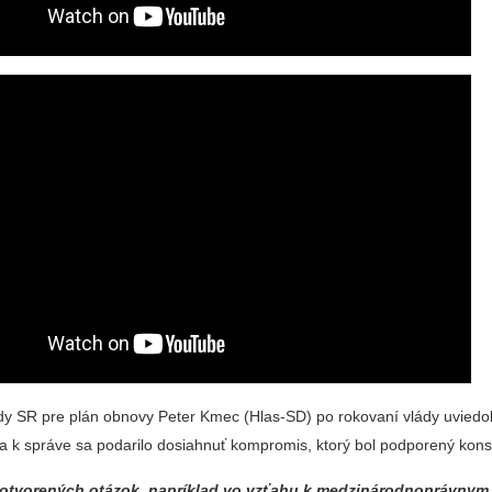
y SR pre plán obnovy Peter Kmec (Hlas-SD) po rokovaní vlády uviedol
a k správe sa podarilo dosiahnuť kompromis, ktorý bol podporený kon
o otvorených otázok, napríklad vo vzťahu k medzinárodnoprávny