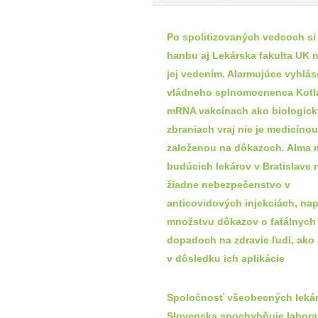
Po spolitizovaných vedcoch si
hanbu aj Lekárska fakulta UK n
jej vedením. Alarmujúce vyhlás
vládneho splnomocnenca Kotl
mRNA vakcínach ako biologic
zbraniach vraj nie je medicíno
založenou na dôkazoch. Alma 
budúcich lekárov v Bratislave 
žiadne nebezpečenstvo v
anticovidových injekciách, nap
množstvu dôkazov o fatálnych
dopadoch na zdravie ľudí, ako 
v dôsledku ich aplikácie
Spoločnosť všeobecných leká
Slovenska spochybňuje labora