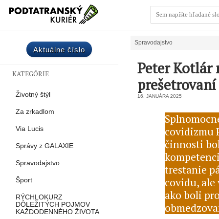
Spravodajstvo
Aktuálne číslo
Peter Kotlár
KATEGÓRIE
prešetrovaní
Životný štýl
16. JANUÁRA 2025
Za zrkadlom
Splnomocne
covidizmu P
Via Lucis
činnosti bo
Správy z GALAXIE
kompetencií
Spravodajstvo
trestanie p
covidu, ale
Šport
ako boli pr
RÝCHLOKURZ
obmedzovan
DÔLEŽITÝCH POJMOV
KAŽDODENNÉHO ŽIVOTA