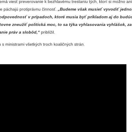
emá viesť preverovanie k bezhlavému trestaniu tých, ktorí si možno an
e páchajú protiprávnu činnosť.
„Budeme však musieť vyvodiť jedn
odpovednosť v prípadoch, ktoré musia byť príkladom aj do budúc
ovne zneužiť politická moc, to sa týka vyhlasovania vyhlášok, za
nie práv a slobôd,“
priblížil.
 s ministrami všetkých troch koaličných strán.