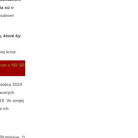
ia sú v
obsahom
, ktoré by
ej kríze.
árom v NR SR
któbra 2024
iacerých
9. Vo svojej
a ich
ratislave, či