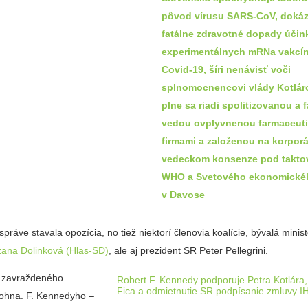
pôvod vírusu SARS-CoV, dokáz
fatálne zdravotné dopady účin
experimentálnych mRNa vakcín
Covid-19, šíri nenávisť voči
splnomocnencovi vlády Kotlár
plne sa riadi spolitizovanou a 
vedou ovplyvnenou farmaceut
firmami a založenou na korpor
vedeckom konsenze pod takto
WHO a Svetového ekonomickéh
v Davose
 správe stavala opozícia, no tiež niektorí členovia koalície, bývalá minis
ana Dolinková (Hlas-SD)
, ale aj prezident SR Peter Pellegrini.
 zavraždeného
Robert F. Kennedy podporuje Petra Kotlára
Fica a odmietnutie SR podpísanie zmluvy I
ohna. F. Kennedyho –