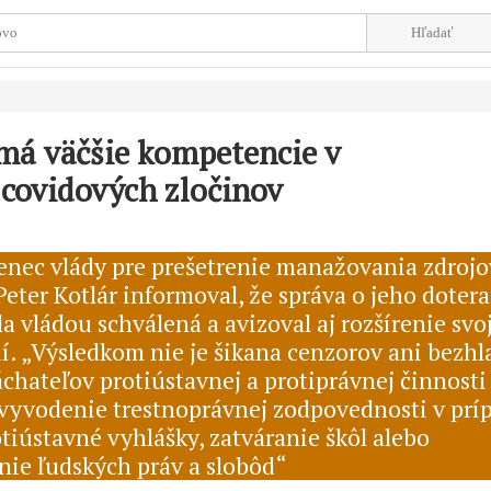
 má väčšie kompetencie v
 covidových zločinov
nec vlády pre prešetrenie manažovania zdrojo
eter Kotlár informoval, že správa o jeho dotera
la vládou schválená a avizoval aj rozšírenie svo
. „Výsledkom nie je šikana cenzorov ani bezhl
áchateľov protiústavnej a protiprávnej činnosti
 vyvodenie trestnoprávnej zodpovednosti v pr
otiústavné vyhlášky, zatváranie škôl alebo
ie ľudských práv a slobôd“