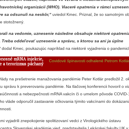
dravotníckej organizácii (WHO). Viaceré opatrenia v rámci uznesen
ve sa odsunuli na neskôr,“
uviedol Kmec. Priznal, že so samotným 
ne stotožnený.
rali na vedomie, uznesenie následne obsahuje niektoré opatrenia
. Treba oddeľovať uznesenie a správu, s ktorou sa ani ja úplne
“
dodal Kmec, poukazujúc napríklad na niektoré vyjadrenia o pandemick
onosné mRNA injekcie,
Covidové špinavosti odhalené Petrom Kotl
e a terorizmus páchaný
ády na prešetrenie manažovania pandémie Peter Kotlár predložil 2. o
 správu k preverovaniu pandémie. Na tlačovej konferencii hovoril o v
eúčinnosti a nebezpečnosti mRNA vakcín či o umelom pôvode COVID-1
ho vláde odporučil zastavanie očkovania týmito vakcínami do dokázani
nnosti.
mi vyjadrili znepokojenie spolitizovaní vedci z Virologického ústavu
entra Slovenskej akadémie vied, predstavitelia Lekárskej fakulty UK v B