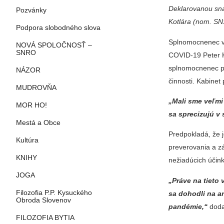
Deklarovanou sn
Pozvánky
Kotlára (nom. SN
Podpora slobodného slova
Splnomocnenec vl
NOVÁ SPOLOČNOSŤ –
SNRO
COVID-19 Peter K
splnomocnenec po
NÁZOR
činnosti. Kabinet
MUDROVŇA
„Mali sme veľmi
MOR HO!
sa sprecizujú v 
Mestá a Obce
Predpokladá, že j
Kultúra
preverovania a z
KNIHY
nežiadúcich účink
JOGA
„Práve na tieto
Filozofia P.P. Kysuckého
sa dohodli na an
Obroda Slovenov
pandémie,“
doda
FILOZOFIA BYTIA