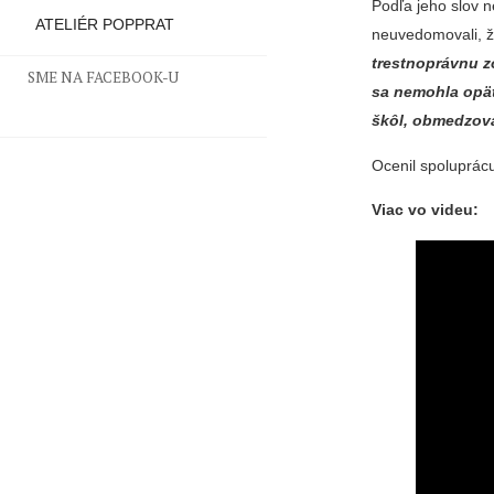
Podľa jeho slov n
ATELIÉR POPPRAT
neuvedomovali, ž
trestnoprávnu z
SME NA FACEBOOK-U
sa nemohla opät
škôl, obmedzova
Ocenil spoluprácu
Viac vo videu: