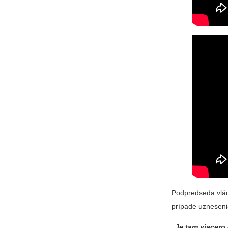
Podpredseda vlád
prípade uzneseni
„Je tam viacer