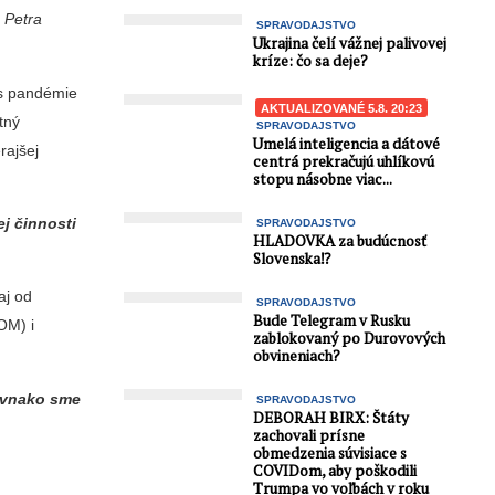
 Petra
SPRAVODAJSTVO
Ukrajina čelí vážnej palivovej
kríze: čo sa deje?
as pandémie
AKTUALIZOVANÉ 5.8. 20:23
tný
SPRAVODAJSTVO
Umelá inteligencia a dátové
rajšej
centrá prekračujú uhlíkovú
stopu násobne viac...
j činnosti
SPRAVODAJSTVO
HLADOVKA za budúcnosť
Slovenska⁉️
aj od
SPRAVODAJSTVO
Bude Telegram v Rusku
OM) i
zablokovaný po Durovových
obvineniach?
vnako sme
SPRAVODAJSTVO
DEBORAH BIRX: Štáty
zachovali prísne
obmedzenia súvisiace s
COVIDom, aby poškodili
Trumpa vo voľbách v roku