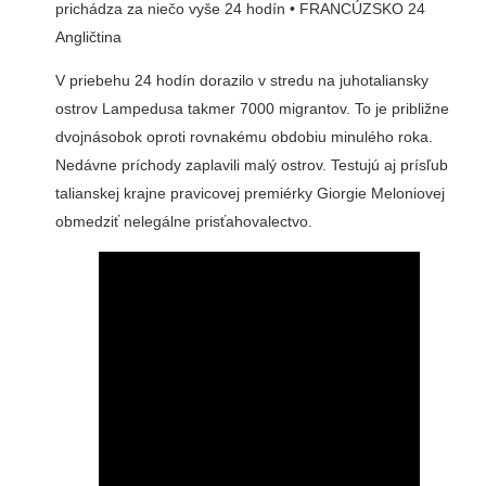
prichádza za niečo vyše 24 hodín • FRANCÚZSKO 24
Angličtina
V priebehu 24 hodín dorazilo v stredu na juhotaliansky
ostrov Lampedusa takmer 7000 migrantov. To je približne
dvojnásobok oproti rovnakému obdobiu minulého roka.
Nedávne príchody zaplavili malý ostrov. Testujú aj prísľub
talianskej krajne pravicovej premiérky Giorgie Meloniovej
obmedziť nelegálne prisťahovalectvo.