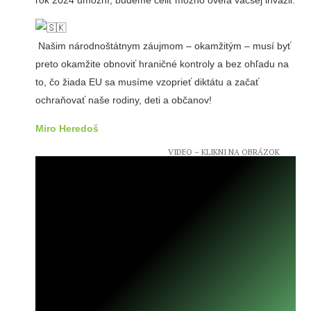
Našim národnoštátnym záujmom – okamžitým – musí byť
preto okamžite obnoviť hraničné kontroly a bez ohľadu na
to, čo žiada EU sa musíme vzoprieť diktátu a začať
ochraňovať naše rodiny, deti a občanov!
Miro Heredoš
VIDEO – KLIKNI NA OBRÁZOK