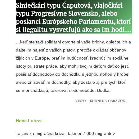
Slniečkári typu Čaputová, vlajočkári
typu Progresívne Slovensko, alebo
poslanci Európskeho Parlamentu, ktorí
si ilegalitu vysvetľujú ako sa im hodí…
…keď ste takí solidárni otvorte si vaše brlohy, oblečte ich a
dajte im najesť z vašich platov, pretože okrádať občanov
žijúcich v Európe, brať im budúcnosť, kradnúť im sociálne
istoty pri strate práce, aby mohli svojim deťom dať čo jesť,
posielať dôchodcov do dôchodku s jednou nohou v hrobe
alebo znižovať im dôchodky, aby zostalo aj pre tých ktorí
sem prichádzajú, tolerovať nikto nebude. Bodka.
VIDEO – KLIKNI NA OBRÁZOK
Hrica Lubos
Talianska migračná kríza: Takmer 7 000 migrantov