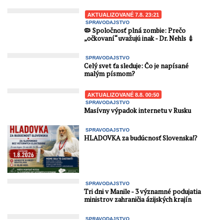
AKTUALIZOVANÉ 7.8. 23:21
SPRAVODAJSTVO
🦠 Spoločnosť plná zombie: Prečo
„očkovaní“ uvažujú inak - Dr. Nehls 💉
SPRAVODAJSTVO
Celý svet ťa sleduje: Čo je napísané
malým písmom?
AKTUALIZOVANÉ 8.8. 00:50
SPRAVODAJSTVO
Masívny výpadok internetu v Rusku
SPRAVODAJSTVO
HLADOVKA za budúcnosť Slovenska⁉️
SPRAVODAJSTVO
Tri dni v Manile - 3 významné podujatia
ministrov zahraničia ázijských krajín
SPRAVODAJSTVO