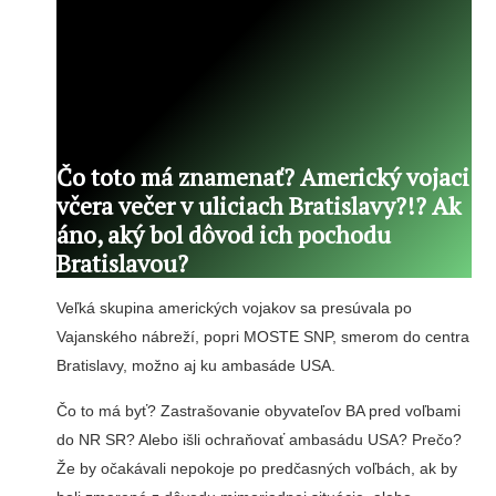
Čo toto má znamenať? Americký vojaci
včera večer v uliciach Bratislavy?!? Ak
áno, aký bol dôvod ich pochodu
Bratislavou?
Veľká skupina amerických vojakov sa presúvala po
Vajanského nábreží, popri MOSTE SNP, smerom do centra
Bratislavy, možno aj ku ambasáde USA.
Čo to má byť? Zastrašovanie obyvateľov BA pred voľbami
do NR SR? Alebo išli ochraňovať ambasádu USA? Prečo?
Že by očakávali nepokoje po predčasných voľbách, ak by