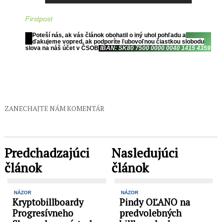
Firstpost
Poteší nás, ak vás článok obohatil o iný uhol pohľadu a
ďakujeme vopred, ak podporíte ľubovoľnou čiastkou slobodu
slova na náš účet v ČSOB
IBAN:
SK80 7500 0000 0040 1415 4359
ZANECHAJTE NÁM KOMENTÁR
Predchadzajúci
Nasledujúci
článok
článok
NÁZOR
NÁZOR
Kryptobillboardy
Pindy OĽANO na
Progresívneho
predvolebných