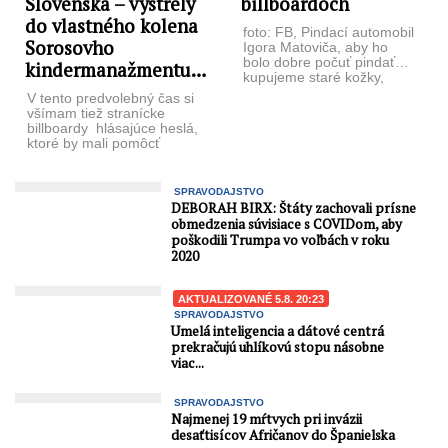
Slovenska – výstrely
billboardoch
do vlastného kolena
foto: FB, Pindací automobil
Sorosovho
Igora Matoviča, aby ho
bolo dobre počuť pindať…
kindermanažmentu…
kupujeme staré kožky,
perie… Po progresívcoch
V tento predvolebný čas si
budeme grilovať billboardy
všímam tiež stranícke
...
billboardy hlásajúce heslá,
ktoré by mali pomôcť
získať pre ne prípadných
voličov. ...
SPRAVODAJSTVO
DEBORAH BIRX: Štáty zachovali prísne
obmedzenia súvisiace s COVIDom, aby
poškodili Trumpa vo voľbách v roku
2020
AKTUALIZOVANÉ 5.8. 20:23
SPRAVODAJSTVO
Umelá inteligencia a dátové centrá
prekračujú uhlíkovú stopu násobne
viac...
SPRAVODAJSTVO
Najmenej 19 mŕtvych pri invázii
desaťtisícov Afričanov do Španielska