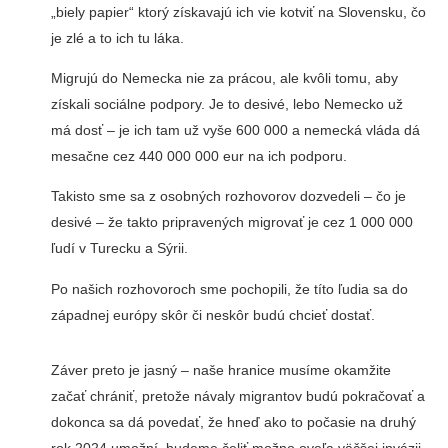
„biely papier“ ktorý získavajú ich vie kotviť na Slovensku, čo
je zlé a to ich tu láka.
Migrujú do Nemecka nie za prácou, ale kvôli tomu, aby
získali sociálne podpory. Je to desivé, lebo Nemecko už
má dosť – je ich tam už vyše 600 000 a nemecká vláda dá
mesačne cez 440 000 000 eur na ich podporu.
Takisto sme sa z osobných rozhovorov dozvedeli – čo je
desivé – že takto pripravených migrovať je cez 1 000 000
ľudí v Turecku a Sýrii.
Po našich rozhovoroch sme pochopili, že títo ľudia sa do
západnej európy skôr či neskôr budú chcieť dostať.
Záver preto je jasný – naše hranice musíme okamžite
začať chrániť, pretože návaly migrantov budú pokračovať a
dokonca sa dá povedať, že hneď ako to počasie na druhý
rok 2024 umožní, budeme čeliť možno oveľa väčšej invázii.