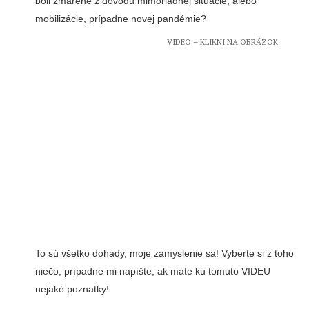
boli zmarené z dôvodu mimoriadnej situácie, alebo
mobilizácie, prípadne novej pandémie?
VIDEO – KLIKNI NA OBRÁZOK
To sú všetko dohady, moje zamyslenie sa! Vyberte si z toho
niečo, prípadne mi napíšte, ak máte ku tomuto VIDEU
nejaké poznatky!