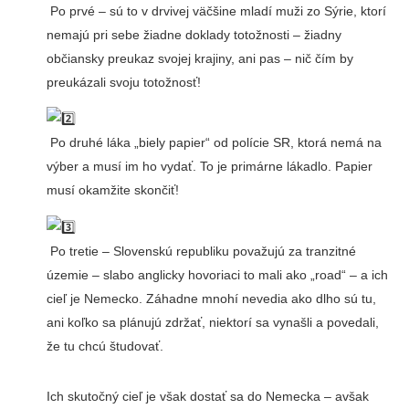
Po prvé – sú to v drvivej väčšine mladí muži zo Sýrie, ktorí
nemajú pri sebe žiadne doklady totožnosti – žiadny
občiansky preukaz svojej krajiny, ani pas – nič čím by
preukázali svoju totožnosť!
Po druhé láka „biely papier“ od polície SR, ktorá nemá na
výber a musí im ho vydať. To je primárne lákadlo. Papier
musí okamžite skončiť!
Po tretie – Slovenskú republiku považujú za tranzitné
územie – slabo anglicky hovoriaci to mali ako „road“ – a ich
cieľ je Nemecko. Záhadne mnohí nevedia ako dlho sú tu,
ani koľko sa plánujú zdržať, niektorí sa vynašli a povedali,
že tu chcú študovať.
Ich skutočný cieľ je však dostať sa do Nemecka – avšak