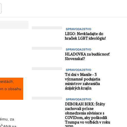
SPRAVODAJSTVO
LEGO: Nevkladajte do
hračiek LGBT ideológiu!
SPRAVODAJSTVO
HLADOVKA za budúcnosť
Slovenska⁉️
SPRAVODAJSTVO
Tri dni v Manile - 3
významné podujatia
mestách,
ministrov zahraničia
ázijských krajín
len o obsahu
SPRAVODAJSTVO
DEBORAH BIRX: Štáty
zachovali prísne
obmedzenia súvisiace s
COVIDom, aby poškodili
tému, za
Trumpa vo voľbách v roku
OBČANA na
2020