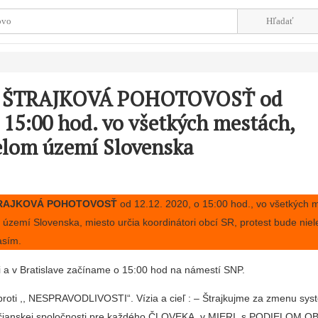
 ŠTRAJKOVÁ POHOTOVOSŤ od
o 15:00 hod. vo všetkých mestách,
elom území Slovenska
RAJKOVÁ POHOTOVOSŤ
od 12.12. 2020, o 15:00 hod., vo všetkých 
 území Slovenska, miesto určia koordinátori obcí SR, protest bude nie
asím.
ci a v Bratislave začíname o 15:00 hod na námestí SNP.
a proti ,, NESPRAVODLIVOSTI“. Vízia a cieľ : – Štrajkujme za zmenu sys
Občianskej spoločnosti pre každého ČLOVEKA, v MIERI, s PODIELOM 