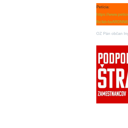
Petícia:
https://www.peti
fbclid=IwAR0N
OZ Pán občan Ing-