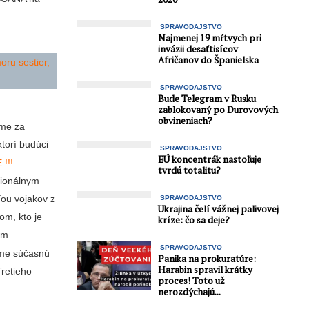
SPRAVODAJSTVO
Najmenej 19 mŕtvych pri
invázii desaťtisícov
Afričanov do Španielska
oru sestier,
SPRAVODAJSTVO
Bude Telegram v Rusku
zablokovaný po Durovových
obvineniach?
sme za
torí budúci
SPRAVODAJSTVO
EÚ koncentrák nastoľuje
!!!
tvrdú totalitu?
cionálnym
ou vojakov z
SPRAVODAJSTVO
Ukrajina čelí vážnej palivovej
om, kto je
kríze: čo sa deje?
ím
SPRAVODAJSTVO
jme súčasnú
Panika na prokuratúre:
Harabin spravil krátky
Tretieho
proces! Toto už
nerozdýchajú...