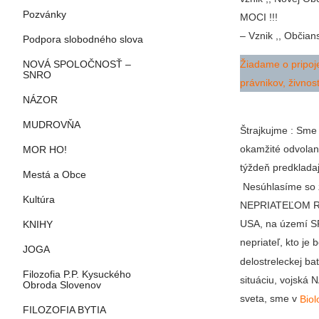
Pozvánky
MOCI !!!
– Vznik ,, Občia
Podpora slobodného slova
Žiadame o pripoj
NOVÁ SPOLOČNOSŤ –
SNRO
právnikov, živnos
NÁZOR
MUDROVŇA
Štrajkujme : Sme
okamžité odvolan
MOR HO!
týždeň predklada
Mestá a Obce
Nesúhlasíme so 
Kultúra
NEPRIATEĽOM Rus
USA, na území SR
KNIHY
nepriateľ, kto je
JOGA
delostreleckej b
Filozofia P.P. Kysuckého
situáciu, vojská 
Obroda Slovenov
sveta, sme v
Biol
FILOZOFIA BYTIA