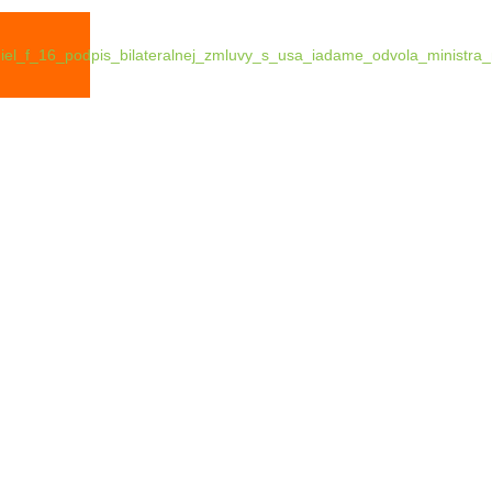
diel_f_16_podpis_bilateralnej_zmluvy_s_usa_iadame_odvola_ministra
Q