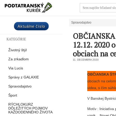
Spravodajstvo
Aktuálne číslo
OBČIANSKA
KATEGÓRIE
12.12. 2020 
Životný štýl
obciach na c
Za zrkadlom
11. DECEMBRA 2020
Via Lucis
OBČIANSKA ŠT
Správy z GALAXIE
obciach na celom
Spravodajstvo
videa, s čím súhl
Šport
V Banskej Bystri
RÝCHLOKURZ
DÔLEŽITÝCH POJMOV
Motív : Iniciatív
KAŽDODENNÉHO ŽIVOTA
vznik ,, Novej 