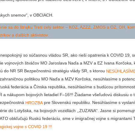
nskych snemov“, v OBCIACH.
enie sa do štrajku Tretí celý sektor – KOZ, AZZZ, ZMOS a OZ, OH, kom
tníkov a ďalších aktivistov.
 nespokojný so súčasnou vládou SR, ako rieši opatrenia k COVID 19, 
ie vojnových štváčov MO Jaroslava Naďa a MZV a EZ Ivana Korčoka, k
jú do NR SR Bezpečnostnú stratégiu vlády SR, s ktorou
NESÚHLASÍME 
zahraničnou politikou MO Naďa a MZV Korčoka, nesúhlasíme s poten
ká federácia a Čínska republika, nesúhlasíme s budúcou prítomnosť
 a nákupom bojových lietadiel F–16!!! Žiadame všeľudovú diskusiu o t
 bezpečnostná
pre Slovenskú republiku. Nesúhlasíme s vyslan
HROZBA
atérie do Lotyšska, na bojových vozidlách ,,ZUZANA“. Jasne si pomenu
NATO obkľučujú Ruskú federáciu, sme v imigračnej vojne s migrantami 
ogickej vojne s COVID 19 !!!