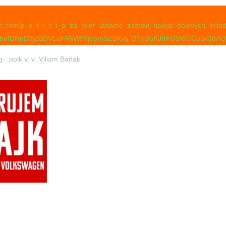
cie.com/p_e_t_i_c_i_a_za_mier_iadame_zastavi_nakup_bojovych_lieta
N8boIDNnD3j2BDVLuFRWWYje5mSZ2Kvg-OTyDuKJ8FU1RICCoax3dA
. pplk.v. v .Viliam Baňák